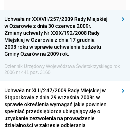
Dziennik Urzędowy Komendy Głównej Policji
Uchwała nr XXXVII/257/2009 Rady Miejskiej
Dziennik Urzędowy Ministra Gospodarki
w Ożarowie z dnia 30 czerwca 2009r.
Dziennik Urzędowy Urzędu Ochrony Konkurencji i
Zmiany uchwały Nr XXIX/192/2008 Rady
Konsumentów
Miejskiej w Ożarowie z dnia 17 grudnia
Dziennik Urzędowy Ministra Pracy i Polityki
2008 roku w sprawie uchwalenia budżetu
Społecznej
Gminy Ożarów na 2009 rok.
Dziennik Urzędowy Ministra Spraw Zagranicznych
Dziennik Urzędowy Województwa Świętokrzyskiego rok
Dziennik Urzędowy Urzędu Lotnictwa Cywilnego
2006 nr 441 poz. 3160
Dziennik Urzędowy Komisji Nadzoru Finansowego
Uchwała nr XLII/247/2009 Rady Miejskiej w
Dziennik Urzędowy Ministerstwa Hutnictwa i
Stąporkowie z dnia 29 września 2009r. w
Przemysłu Maszynowego
sprawie określenia wymagań jakie powinien
Dziennik Urzędowy Ministerstwa Zdrowia i Opieki
spełniać przedsiębiorca ubiegający się o
Społecznej
uzyskanie zezwolenia na prowadzenie
działalności w zakresie odbierania
Dziennik Urzędowy Ministerstwa Rolnictwa, Leśnictwa