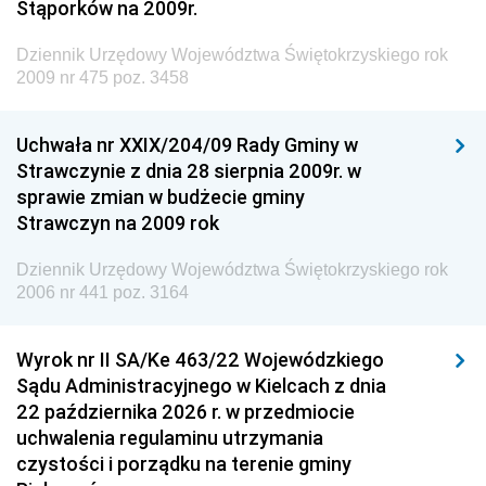
Dziennik Urzędowy Ministra Środowiska
Stąporków na 2009r.
Dziennik Urzędowy Ministra Administracji i Cyfryzacji
Dziennik Urzędowy Województwa Świętokrzyskiego rok
Dziennik Urzędowy Ministra Edukacji
2009 nr 475 poz. 3458
Dziennik Urzędowy Ministra Nauki
Uchwała nr XXIX/204/09 Rady Gminy w
Dziennik Urzędowy Ministra Przemysłu
Strawczynie z dnia 28 sierpnia 2009r. w
Dziennik Urzędowy Ministra Finansów i Gospodarki
sprawie zmian w budżecie gminy
Strawczyn na 2009 rok
Dziennik Urzędowy Ministra do Spraw Unii
Europejskiej
Dziennik Urzędowy Województwa Świętokrzyskiego rok
Dziennik Urzędowy Agencji Wywiadu
2006 nr 441 poz. 3164
Wyrok nr II SA/Ke 463/22 Wojewódzkiego
Sądu Administracyjnego w Kielcach z dnia
22 października 2026 r. w przedmiocie
uchwalenia regulaminu utrzymania
czystości i porządku na terenie gminy