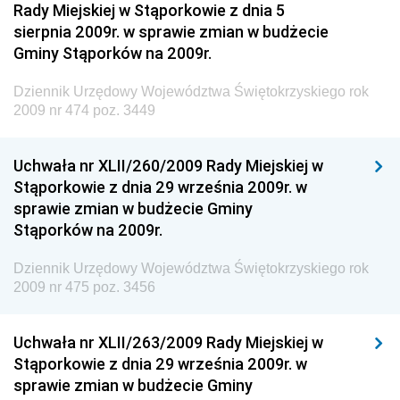
Rady Miejskiej w Stąporkowie z dnia 5
sierpnia 2009r. w sprawie zmian w budżecie
Dziennik Urzędowy Ministra Pracy i Polityki
Gminy Stąporków na 2009r.
Społecznej
Dziennik Urzędowy Ministra Transportu, Budownictwa
Dziennik Urzędowy Województwa Świętokrzyskiego rok
i Gospodarki Morskiej
2009 nr 474 poz. 3449
Dziennik Urzędowy Ministra Rozwoju i Technologii
Uchwała nr XLII/260/2009 Rady Miejskiej w
Dziennik Urzędowy Ministra Spraw Zagranicznych
Stąporkowie z dnia 29 września 2009r. w
Dziennik Urzędowy Centralnego Biura
sprawie zmian w budżecie Gminy
Antykorupcyjnego
Stąporków na 2009r.
Dziennik Urzędowy Agencji Bezpieczeństwa
Wewnętrznego
Dziennik Urzędowy Województwa Świętokrzyskiego rok
2009 nr 475 poz. 3456
Dziennik Urzędowy Urzędu Patentowego
Rzeczypospolitej Polskiej
Uchwała nr XLII/263/2009 Rady Miejskiej w
Dziennik Urzędowy Generalnej Dyrekcji Dróg
Stąporkowie z dnia 29 września 2009r. w
Krajowych i Autostrad
sprawie zmian w budżecie Gminy