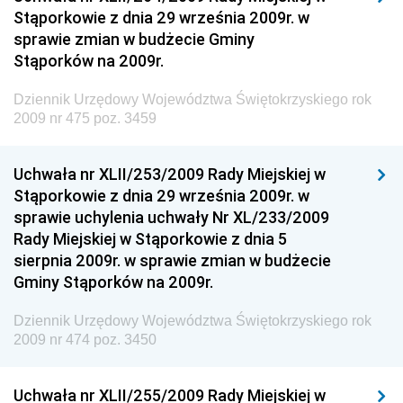
Stąporkowie z dnia 29 września 2009r. w
Dziennik Urzędowy Ministra Inwestycji i Rozwoju
sprawie zmian w budżecie Gminy
Dziennik Urzędowy Naczelnego Dyrektora Archiwów
Stąporków na 2009r.
Państwowych
Dziennik Urzędowy Województwa Świętokrzyskiego rok
Dziennik Urzędowy Ministra Finansów, Inwestycji i
2009 nr 475 poz. 3459
Rozwoju
Dziennik Urzędowy Ministra Klimatu
Uchwała nr XLII/253/2009 Rady Miejskiej w
Dziennik Urzędowy Ministra Sportu
Stąporkowie z dnia 29 września 2009r. w
Dziennik Urzędowy Ministra Funduszy i Polityki
sprawie uchylenia uchwały Nr XL/233/2009
Regionalnej
Rady Miejskiej w Stąporkowie z dnia 5
sierpnia 2009r. w sprawie zmian w budżecie
Dziennik Urzędowy Ministra Aktywów Państwowych
Gminy Stąporków na 2009r.
Dziennik Urzędowy Ministra Zdrowia
Dziennik Urzędowy Województwa Świętokrzyskiego rok
Dziennik Urzędowy Ministra Środowiska i Głównego
2009 nr 474 poz. 3450
Inspektora Ochrony Środowiska
Dziennik Urzędowy Ministra Klimatu i Środowiska
Uchwała nr XLII/255/2009 Rady Miejskiej w