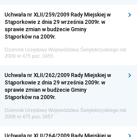
Dziennik Urzędowy Ministra Rozwoju
Uchwała nr XLII/259/2009 Rady Miejskiej w
Dziennik Urzędowy Ministra Infrastruktury i
Stąporkowie z dnia 29 września 2009r. w
Budownictwa
sprawie zmian w budżecie Gminy
Stąporków na 2009r.
Dziennik Urzędowy Ministra Gospodarki Morskiej i
Żeglugi Śródlądowej
Dziennik Urzędowy Województwa Świętokrzyskiego rok
Dziennik Urzędowy Ministra Energii
2009 nr 475 poz. 3455
Dziennik Urzędowy Ministra Finansów
Uchwała nr XLII/262/2009 Rady Miejskiej w
Dziennik Urzędowy Ministra Sprawiedliwości
Stąporkowie z dnia 29 września 2009r. w
Dziennik Urzędowy Ministra Rozwoju i Finansów
sprawie zmian w budżecie Gminy
Stąporków na 2009r.
Dziennik Urzędowy Wyższego Urzędu Górniczego
Dziennik Urzędowy Prezesa Urzędu Transportu
Dziennik Urzędowy Województwa Świętokrzyskiego rok
Kolejowego
2009 nr 475 poz. 3457
Dziennik Urzędowy Ministra Przedsiębiorczości i
Technologii
Uchwała nr XLII/264/2009 Rady Miejskiej w