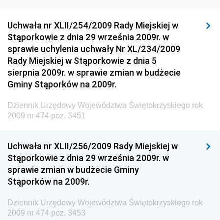
Dziennik Urzędowy Generalnej Dyrekcji Ochrony
Uchwała nr XLII/254/2009 Rady Miejskiej w
Środowiska
Stąporkowie z dnia 29 września 2009r. w
Dziennik Urzędowy Ministerstwa Administracji,
sprawie uchylenia uchwały Nr XL/234/2009
Gospodarki Terenowej i Ochrony Środowiska
Rady Miejskiej w Stąporkowie z dnia 5
sierpnia 2009r. w sprawie zmian w budżecie
Dziennik Urzędowy Ministerstwa Administracji i
Gminy Stąporków na 2009r.
Gospodarki Przestrzennej
Dziennik Urzędowy Unii Europejskiej, L
Dziennik Urzędowy Województwa Świętokrzyskiego rok
2009 nr 474 poz. 3451
Dziennik Urzędowy Ministerstwa Komunikacji
Dziennik Urzędowy Ministerstwa Przemysłu
Uchwała nr XLII/256/2009 Rady Miejskiej w
Chemicznego i Lekkiego
Stąporkowie z dnia 29 września 2009r. w
Dziennik Urzędowy Ministerstwa Rolnictwa i
sprawie zmian w budżecie Gminy
Gospodarki Żywnościowej
Stąporków na 2009r.
Dziennik Urzędowy Ministra Rodziny, Pracy i Polityki
Społecznej
Dziennik Urzędowy Województwa Świętokrzyskiego rok
2009 nr 474 poz. 3453
Dziennik Urzędowy Ministra Cyfryzacji