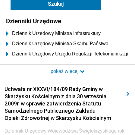
Dzienniki Urzędowe
Dziennik Urzędowy Ministra Infrastruktury
Dziennik Urzędowy Ministra Skarbu Państwa
Dziennik Urzędowy Urzędu Regulacji Telekomunikacji
i Poczty
pokaż więcej
Dziennik Urzędowy Ministra Transportu i Budownictwa
Dziennik Urzędowy Urzędu Komunikacji
Uchwała nr XXXVI/184/09 Rady Gminy w
Elektronicznej
Skarżysku Kościelnym z dnia 30 września
Dziennik Urzędowy Ministra Spraw Wewnętrznych i
2009r. w sprawie zatwierdzenia Statutu
Administracji
Samodzielnego Publicznego Zakładu
Dziennik Urzędowy Ministra Transportu
Opieki Zdrowotnej w Skarżysku Kościelnym
Dziennik Urzędowy Ministra Budownictwa
Dziennik Urzędowy Województwa Świętokrzyskiego rok