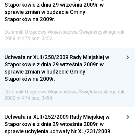
Dziennik Urzędowy Ministerstwa Kultury, Dziedzictwa
Stąporkowie z dnia 29 września 2009r. w
Narodowego i Sportu
sprawie zmian w budżecie Gminy
Stąporków na 2009r.
Dziennik Urzędowy Ministra Finansów, Funduszy i
Polityki Regionalnej
Dziennik Urzędowy Województwa Świętokrzyskiego rok
Dziennik Urzędowy Ministra Rozwoju, Pracy i
2009 nr 474 poz. 3452
Technologii
Dziennik Urzędowy Ministra Kultury, Dziedzictwa
Uchwała nr XLII/258/2009 Rady Miejskiej w
Narodowego i Sportu
Stąporkowie z dnia 29 września 2009r. w
sprawie zmian w budżecie Gminy
Dziennik Urzędowy Ministra Rodziny i Polityki
Stąporków na 2009r.
Społecznej
Dziennik Urzędowy Komendy Głównej Straży
Dziennik Urzędowy Województwa Świętokrzyskiego rok
Granicznej
2009 nr 474 poz. 3454
Dziennik Urzędowy Głównego Inspektoratu Transportu
Drogowego
Uchwała nr XLII/252/2009 Rady Miejskiej w
Stąporkowie z dnia 29 września 2009r. w
Dziennik Urzędowy Narodowego Banku Polskiego
sprawie uchylenia uchwały Nr XL/231/2009
Dziennik Urzędowy Komendy Głównej Policji