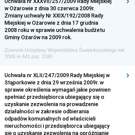
Uchwała nr XXXVII/257/2009 Rady Miejskiej
Dziennik Urzędowy Ministra Gospodarki
w Ożarowie z dnia 30 czerwca 2009r.
Dziennik Urzędowy Urzędu Ochrony Konkurencji i
Zmiany uchwały Nr XXIX/192/2008 Rady
Konsumentów
Miejskiej w Ożarowie z dnia 17 grudnia
Dziennik Urzędowy Ministra Pracy i Polityki
2008 roku w sprawie uchwalenia budżetu
Społecznej
Gminy Ożarów na 2009 rok.
Dziennik Urzędowy Ministra Spraw Zagranicznych
Dziennik Urzędowy Województwa Świętokrzyskiego rok
Dziennik Urzędowy Urzędu Lotnictwa Cywilnego
2006 nr 441 poz. 3160
Dziennik Urzędowy Komisji Nadzoru Finansowego
Uchwała nr XLII/247/2009 Rady Miejskiej w
Dziennik Urzędowy Ministerstwa Hutnictwa i
Stąporkowie z dnia 29 września 2009r. w
Przemysłu Maszynowego
sprawie określenia wymagań jakie powinien
Dziennik Urzędowy Ministerstwa Zdrowia i Opieki
spełniać przedsiębiorca ubiegający się o
Społecznej
uzyskanie zezwolenia na prowadzenie
działalności w zakresie odbierania
Dziennik Urzędowy Ministerstwa Rolnictwa, Leśnictwa
odpadów komunalnych od właścicieli
i Gospodarki Żywnościowej
nieruchomości i przedsiębiorca ubiegający
Dziennik Urzędowy Ministra Spraw Wewnętrznych
się o uzyskanie zezwolenia na opróżnianie