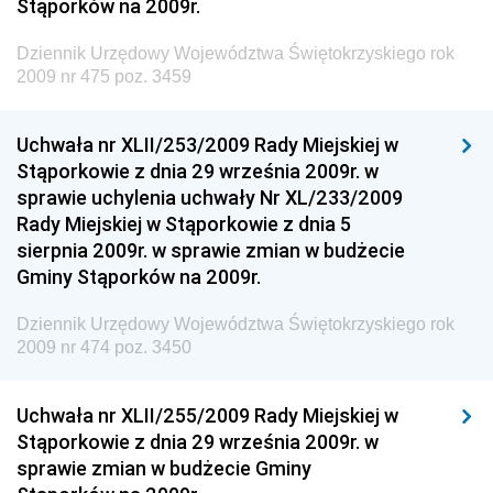
Stąporków na 2009r.
Państwowych
Dziennik Urzędowy Województwa Świętokrzyskiego rok
Dziennik Urzędowy Ministra Finansów, Inwestycji i
2009 nr 475 poz. 3459
Rozwoju
Dziennik Urzędowy Ministra Klimatu
Uchwała nr XLII/253/2009 Rady Miejskiej w
Dziennik Urzędowy Ministra Sportu
Stąporkowie z dnia 29 września 2009r. w
Dziennik Urzędowy Ministra Funduszy i Polityki
sprawie uchylenia uchwały Nr XL/233/2009
Regionalnej
Rady Miejskiej w Stąporkowie z dnia 5
sierpnia 2009r. w sprawie zmian w budżecie
Dziennik Urzędowy Ministra Aktywów Państwowych
Gminy Stąporków na 2009r.
Dziennik Urzędowy Ministra Zdrowia
Dziennik Urzędowy Województwa Świętokrzyskiego rok
Dziennik Urzędowy Ministra Środowiska i Głównego
2009 nr 474 poz. 3450
Inspektora Ochrony Środowiska
Dziennik Urzędowy Ministra Klimatu i Środowiska
Uchwała nr XLII/255/2009 Rady Miejskiej w
Dziennik Urzędowy Ministerstwa Kultury, Dziedzictwa
Stąporkowie z dnia 29 września 2009r. w
Narodowego i Sportu
sprawie zmian w budżecie Gminy