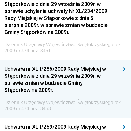
Stąporkowie z dnia 29 września 2009r. w
Dziennik Urzędowy Ministerstwa Administracji,
sprawie uchylenia uchwały Nr XL/234/2009
Gospodarki Terenowej i Ochrony Środowiska
Rady Miejskiej w Stąporkowie z dnia 5
sierpnia 2009r. w sprawie zmian w budżecie
Dziennik Urzędowy Ministerstwa Administracji i
Gminy Stąporków na 2009r.
Gospodarki Przestrzennej
Dziennik Urzędowy Unii Europejskiej, L
Dziennik Urzędowy Województwa Świętokrzyskiego rok
2009 nr 474 poz. 3451
Dziennik Urzędowy Ministerstwa Komunikacji
Dziennik Urzędowy Ministerstwa Przemysłu
Uchwała nr XLII/256/2009 Rady Miejskiej w
Chemicznego i Lekkiego
Stąporkowie z dnia 29 września 2009r. w
Dziennik Urzędowy Ministerstwa Rolnictwa i
sprawie zmian w budżecie Gminy
Gospodarki Żywnościowej
Stąporków na 2009r.
Dziennik Urzędowy Ministra Rodziny, Pracy i Polityki
Społecznej
Dziennik Urzędowy Województwa Świętokrzyskiego rok
2009 nr 474 poz. 3453
Dziennik Urzędowy Ministra Cyfryzacji
Dziennik Urzędowy Ministra Rozwoju
Uchwała nr XLII/259/2009 Rady Miejskiej w