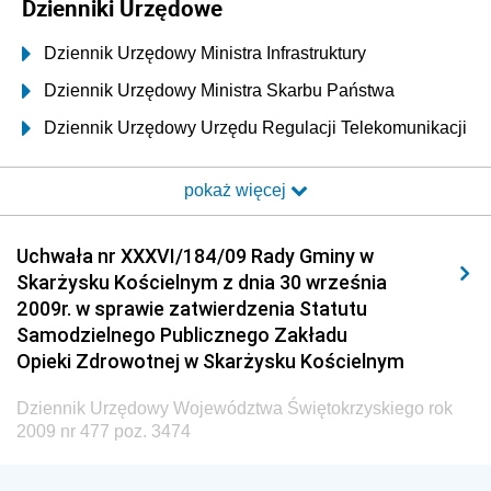
Dzienniki Urzędowe
Dziennik Urzędowy Ministra Infrastruktury
Dziennik Urzędowy Ministra Skarbu Państwa
Dziennik Urzędowy Urzędu Regulacji Telekomunikacji
i Poczty
pokaż więcej
Dziennik Urzędowy Ministra Transportu i Budownictwa
Dziennik Urzędowy Urzędu Komunikacji
Uchwała nr XXXVI/184/09 Rady Gminy w
Elektronicznej
Skarżysku Kościelnym z dnia 30 września
Dziennik Urzędowy Ministra Spraw Wewnętrznych i
2009r. w sprawie zatwierdzenia Statutu
Administracji
Samodzielnego Publicznego Zakładu
Dziennik Urzędowy Ministra Transportu
Opieki Zdrowotnej w Skarżysku Kościelnym
Dziennik Urzędowy Ministra Budownictwa
Dziennik Urzędowy Województwa Świętokrzyskiego rok
Dziennik Urzędowy Ministra Nauki i Szkolnictwa
2009 nr 477 poz. 3474
Wyższego