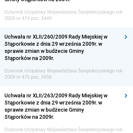
Dziennik Urzędowy Ministra Transportu, Budownictwa
Dziennik Urzędowy Województwa Świętokrzyskiego rok
i Gospodarki Morskiej
2009 nr 474 poz. 3449
Dziennik Urzędowy Ministra Rozwoju i Technologii
Uchwała nr XLII/260/2009 Rady Miejskiej w
Dziennik Urzędowy Ministra Spraw Zagranicznych
Stąporkowie z dnia 29 września 2009r. w
Dziennik Urzędowy Centralnego Biura
sprawie zmian w budżecie Gminy
Antykorupcyjnego
Stąporków na 2009r.
Dziennik Urzędowy Agencji Bezpieczeństwa
Wewnętrznego
Dziennik Urzędowy Województwa Świętokrzyskiego rok
2009 nr 475 poz. 3456
Dziennik Urzędowy Urzędu Patentowego
Rzeczypospolitej Polskiej
Uchwała nr XLII/263/2009 Rady Miejskiej w
Dziennik Urzędowy Generalnej Dyrekcji Dróg
Stąporkowie z dnia 29 września 2009r. w
Krajowych i Autostrad
sprawie zmian w budżecie Gminy
Dziennik Urzędowy Ministra Środowiska
Stąporków na 2009r.
Dziennik Urzędowy Ministra Administracji i Cyfryzacji
Dziennik Urzędowy Województwa Świętokrzyskiego rok