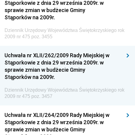
Dziennik Urzędowy Ministra Infrastruktury i
Stąporkowie z dnia 29 września 2009r. w
Budownictwa
sprawie zmian w budżecie Gminy
Stąporków na 2009r.
Dziennik Urzędowy Ministra Gospodarki Morskiej i
Żeglugi Śródlądowej
Dziennik Urzędowy Województwa Świętokrzyskiego rok
Dziennik Urzędowy Ministra Energii
2009 nr 475 poz. 3455
Dziennik Urzędowy Ministra Finansów
Uchwała nr XLII/262/2009 Rady Miejskiej w
Dziennik Urzędowy Ministra Sprawiedliwości
Stąporkowie z dnia 29 września 2009r. w
Dziennik Urzędowy Ministra Rozwoju i Finansów
sprawie zmian w budżecie Gminy
Stąporków na 2009r.
Dziennik Urzędowy Wyższego Urzędu Górniczego
Dziennik Urzędowy Prezesa Urzędu Transportu
Dziennik Urzędowy Województwa Świętokrzyskiego rok
Kolejowego
2009 nr 475 poz. 3457
Dziennik Urzędowy Ministra Przedsiębiorczości i
Technologii
Uchwała nr XLII/264/2009 Rady Miejskiej w
Stąporkowie z dnia 29 września 2009r. w
Dziennik Urzędowy Ministra Inwestycji i Rozwoju
sprawie zmian w budżecie Gminy
Dziennik Urzędowy Naczelnego Dyrektora Archiwów