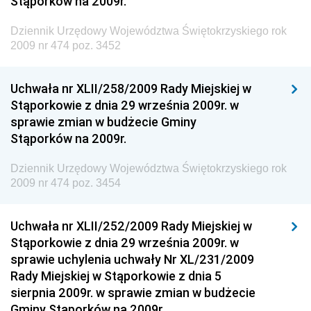
Stąporków na 2009r.
Dziennik Urzędowy Ministra Finansów, Funduszy i
Polityki Regionalnej
Dziennik Urzędowy Województwa Świętokrzyskiego rok
Dziennik Urzędowy Ministra Rozwoju, Pracy i
2009 nr 474 poz. 3452
Technologii
Dziennik Urzędowy Ministra Kultury, Dziedzictwa
Uchwała nr XLII/258/2009 Rady Miejskiej w
Narodowego i Sportu
Stąporkowie z dnia 29 września 2009r. w
sprawie zmian w budżecie Gminy
Dziennik Urzędowy Ministra Rodziny i Polityki
Stąporków na 2009r.
Społecznej
Dziennik Urzędowy Komendy Głównej Straży
Dziennik Urzędowy Województwa Świętokrzyskiego rok
Granicznej
2009 nr 474 poz. 3454
Dziennik Urzędowy Głównego Inspektoratu Transportu
Drogowego
Uchwała nr XLII/252/2009 Rady Miejskiej w
Stąporkowie z dnia 29 września 2009r. w
Dziennik Urzędowy Narodowego Banku Polskiego
sprawie uchylenia uchwały Nr XL/231/2009
Dziennik Urzędowy Komendy Głównej Policji
Rady Miejskiej w Stąporkowie z dnia 5
sierpnia 2009r. w sprawie zmian w budżecie
Dziennik Urzędowy Ministra Pracy i Polityki
Gminy Stąporków na 2009r.
Społecznej