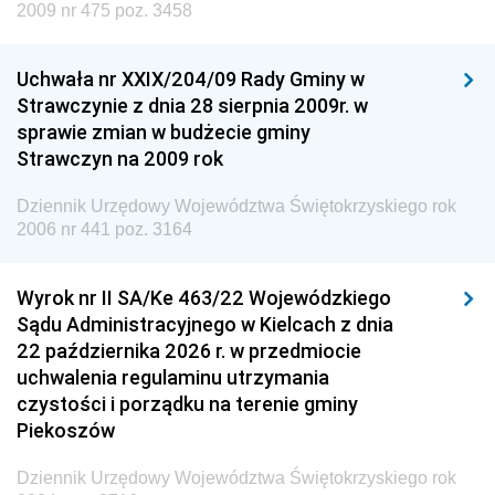
Dziennik Urzędowy Ministra Edukacji
2009 nr 475 poz. 3458
Dziennik Urzędowy Ministra Nauki
Uchwała nr XXIX/204/09 Rady Gminy w
Dziennik Urzędowy Ministra Przemysłu
Strawczynie z dnia 28 sierpnia 2009r. w
Dziennik Urzędowy Ministra Finansów i Gospodarki
sprawie zmian w budżecie gminy
Strawczyn na 2009 rok
Dziennik Urzędowy Ministra do Spraw Unii
Europejskiej
Dziennik Urzędowy Województwa Świętokrzyskiego rok
Dziennik Urzędowy Agencji Wywiadu
2006 nr 441 poz. 3164
Wyrok nr II SA/Ke 463/22 Wojewódzkiego
Sądu Administracyjnego w Kielcach z dnia
22 października 2026 r. w przedmiocie
uchwalenia regulaminu utrzymania
czystości i porządku na terenie gminy
Piekoszów
Dziennik Urzędowy Województwa Świętokrzyskiego rok