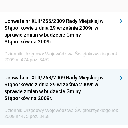
Dziennik Urzędowy Ministra Sportu i Turystyki
Dziennik Urzędowy Ministra Rozwoju Regionalnego
Dziennik Urzędowy Ministra Budownictwa i Przemysłu
Uchwała nr XLII/255/2009 Rady Miejskiej w
Materiałów Budowlanych
Stąporkowie z dnia 29 września 2009r. w
sprawie zmian w budżecie Gminy
Dziennik Urzędowy Ministra Infrastruktury i Rozwoju
Stąporków na 2009r.
Dziennik Urzędowy Głównego Inspektoratu Ochrony
Środowiska
Dziennik Urzędowy Województwa Świętokrzyskiego rok
2009 nr 474 poz. 3452
Dziennik Urzędowy Generalnej Dyrekcji Ochrony
Środowiska
Uchwała nr XLII/263/2009 Rady Miejskiej w
Dziennik Urzędowy Ministerstwa Administracji,
Stąporkowie z dnia 29 września 2009r. w
Gospodarki Terenowej i Ochrony Środowiska
sprawie zmian w budżecie Gminy
Dziennik Urzędowy Ministerstwa Administracji i
Stąporków na 2009r.
Gospodarki Przestrzennej
Dziennik Urzędowy Województwa Świętokrzyskiego rok
Dziennik Urzędowy Unii Europejskiej, L
2009 nr 475 poz. 3458
Dziennik Urzędowy Ministerstwa Komunikacji