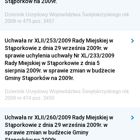
Stąporków na 2009r.
Społecznej
Dziennik Urzędowy Komendy Głównej Straży
Dziennik Urzędowy Województwa Świętokrzyskiego rok
Granicznej
2009 nr 475 poz. 3457
Dziennik Urzędowy Głównego Inspektoratu Transportu
Drogowego
Uchwała nr XLII/253/2009 Rady Miejskiej w
Stąporkowie z dnia 29 września 2009r. w
Dziennik Urzędowy Narodowego Banku Polskiego
sprawie uchylenia uchwały Nr XL/233/2009
Dziennik Urzędowy Komendy Głównej Policji
Rady Miejskiej w Stąporkowie z dnia 5
sierpnia 2009r. w sprawie zmian w budżecie
Dziennik Urzędowy Ministra Pracy i Polityki
Gminy Stąporków na 2009r.
Społecznej
Dziennik Urzędowy Ministra Transportu, Budownictwa
Dziennik Urzędowy Województwa Świętokrzyskiego rok
i Gospodarki Morskiej
2009 nr 474 poz. 3450
Dziennik Urzędowy Ministra Rozwoju i Technologii
Uchwała nr XLII/260/2009 Rady Miejskiej w
Dziennik Urzędowy Ministra Spraw Zagranicznych
Stąporkowie z dnia 29 września 2009r. w
Dziennik Urzędowy Centralnego Biura
sprawie zmian w budżecie Gminy
Antykorupcyjnego
Stąporków na 2009r.