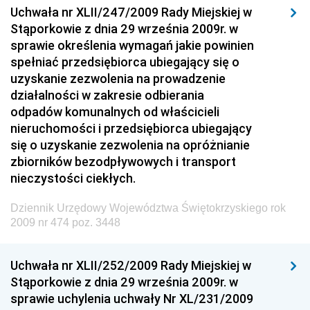
Uchwała nr XLII/247/2009 Rady Miejskiej w
Dziennik Urzędowy Ministra Rozwoju i Finansów
Stąporkowie z dnia 29 września 2009r. w
Dziennik Urzędowy Wyższego Urzędu Górniczego
sprawie określenia wymagań jakie powinien
spełniać przedsiębiorca ubiegający się o
Dziennik Urzędowy Prezesa Urzędu Transportu
uzyskanie zezwolenia na prowadzenie
Kolejowego
działalności w zakresie odbierania
Dziennik Urzędowy Ministra Przedsiębiorczości i
odpadów komunalnych od właścicieli
Technologii
nieruchomości i przedsiębiorca ubiegający
się o uzyskanie zezwolenia na opróżnianie
Dziennik Urzędowy Ministra Inwestycji i Rozwoju
zbiorników bezodpływowych i transport
Dziennik Urzędowy Naczelnego Dyrektora Archiwów
nieczystości ciekłych.
Państwowych
Dziennik Urzędowy Województwa Świętokrzyskiego rok
Dziennik Urzędowy Ministra Finansów, Inwestycji i
2009 nr 474 poz. 3448
Rozwoju
Dziennik Urzędowy Ministra Klimatu
Uchwała nr XLII/252/2009 Rady Miejskiej w
Dziennik Urzędowy Ministra Sportu
Stąporkowie z dnia 29 września 2009r. w
Dziennik Urzędowy Ministra Funduszy i Polityki
sprawie uchylenia uchwały Nr XL/231/2009