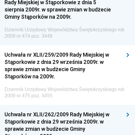
Regionalnej
Rady Miejskiej w Stąporkowie z dnia 5
sierpnia 2009r. w sprawie zmian w budżecie
Dziennik Urzędowy Ministra Aktywów Państwowych
Gminy Stąporków na 2009r.
Dziennik Urzędowy Ministra Zdrowia
Dziennik Urzędowy Województwa Świętokrzyskiego rok
Dziennik Urzędowy Ministra Środowiska i Głównego
2009 nr 474 poz. 3449
Inspektora Ochrony Środowiska
Dziennik Urzędowy Ministra Klimatu i Środowiska
Uchwała nr XLII/259/2009 Rady Miejskiej w
Dziennik Urzędowy Ministerstwa Kultury, Dziedzictwa
Stąporkowie z dnia 29 września 2009r. w
Narodowego i Sportu
sprawie zmian w budżecie Gminy
Stąporków na 2009r.
Dziennik Urzędowy Ministra Finansów, Funduszy i
Polityki Regionalnej
Dziennik Urzędowy Województwa Świętokrzyskiego rok
Dziennik Urzędowy Ministra Rozwoju, Pracy i
2009 nr 475 poz. 3455
Technologii
Dziennik Urzędowy Ministra Kultury, Dziedzictwa
Uchwała nr XLII/262/2009 Rady Miejskiej w
Narodowego i Sportu
Stąporkowie z dnia 29 września 2009r. w
sprawie zmian w budżecie Gminy
Dziennik Urzędowy Ministra Rodziny i Polityki