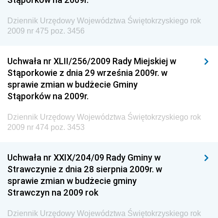
Dziennik Urzędowy Agencji Bezpieczeństwa
Wewnętrznego
Dziennik Urzędowy Województwa Świętokrzyskiego rok
2009 nr 475 poz. 3456
Dziennik Urzędowy Urzędu Patentowego
Rzeczypospolitej Polskiej
Uchwała nr XLII/256/2009 Rady Miejskiej w
Dziennik Urzędowy Generalnej Dyrekcji Dróg
Stąporkowie z dnia 29 września 2009r. w
Krajowych i Autostrad
sprawie zmian w budżecie Gminy
Dziennik Urzędowy Ministra Środowiska
Stąporków na 2009r.
Dziennik Urzędowy Ministra Administracji i Cyfryzacji
Dziennik Urzędowy Województwa Świętokrzyskiego rok
Dziennik Urzędowy Ministra Edukacji
2009 nr 474 poz. 3453
Dziennik Urzędowy Ministra Nauki
Uchwała nr XXIX/204/09 Rady Gminy w
Dziennik Urzędowy Ministra Przemysłu
Strawczynie z dnia 28 sierpnia 2009r. w
Dziennik Urzędowy Ministra Finansów i Gospodarki
sprawie zmian w budżecie gminy
Strawczyn na 2009 rok
Dziennik Urzędowy Ministra do Spraw Unii
Europejskiej
Dziennik Urzędowy Województwa Świętokrzyskiego rok