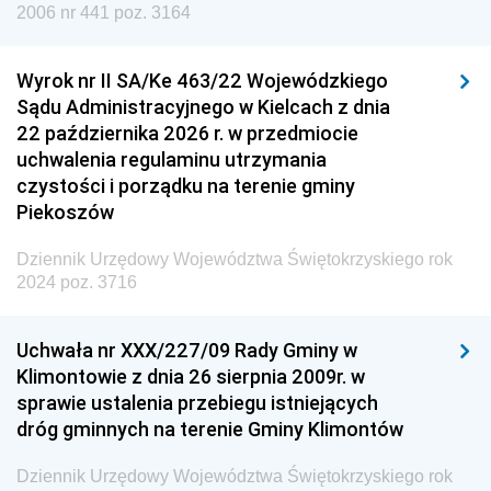
Dziennik Urzędowy Agencji Wywiadu
2006 nr 441 poz. 3164
Wyrok nr II SA/Ke 463/22 Wojewódzkiego
Sądu Administracyjnego w Kielcach z dnia
22 października 2026 r. w przedmiocie
uchwalenia regulaminu utrzymania
czystości i porządku na terenie gminy
Piekoszów
Dziennik Urzędowy Województwa Świętokrzyskiego rok
2024 poz. 3716
Uchwała nr XXX/227/09 Rady Gminy w
Klimontowie z dnia 26 sierpnia 2009r. w
sprawie ustalenia przebiegu istniejących
dróg gminnych na terenie Gminy Klimontów
Dziennik Urzędowy Województwa Świętokrzyskiego rok