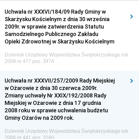
Dziennik Urzędowy Urzędu Komunikacji
Uchwała nr XXXVI/184/09 Rady Gminy w
Elektronicznej
Skarżysku Kościelnym z dnia 30 września
Dziennik Urzędowy Ministra Spraw Wewnętrznych i
2009r. w sprawie zatwierdzenia Statutu
Administracji
Samodzielnego Publicznego Zakładu
Dziennik Urzędowy Ministra Transportu
Opieki Zdrowotnej w Skarżysku Kościelnym
Dziennik Urzędowy Ministra Budownictwa
Dziennik Urzędowy Województwa Świętokrzyskiego rok
Dziennik Urzędowy Ministra Nauki i Szkolnictwa
2009 nr 477 poz. 3474
Wyższego
Dziennik Urzędowy Głównego Urzędu Miar
Uchwała nr XXXVII/257/2009 Rady Miejskiej
w Ożarowie z dnia 30 czerwca 2009r.
Dziennik Urzędowy Ministra Rolnictwa i Rozwoju Wsi
Zmiany uchwały Nr XXIX/192/2008 Rady
Dziennik Urzędowy Ministra Edukacji Narodowej i
Miejskiej w Ożarowie z dnia 17 grudnia
Sportu
2008 roku w sprawie uchwalenia budżetu
Gminy Ożarów na 2009 rok.
Dziennik Urzędowy Ministra Edukacji i Nauki
Dziennik Urzędowy Ministra Edukacji Narodowej
Dziennik Urzędowy Województwa Świętokrzyskiego rok
2006 nr 441 poz. 3160