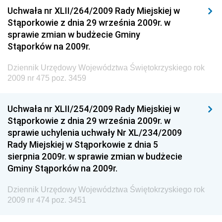
Dziennik Urzędowy Ministerstwa Przemysłu
Uchwała nr XLII/264/2009 Rady Miejskiej w
Chemicznego i Lekkiego
Stąporkowie z dnia 29 września 2009r. w
sprawie zmian w budżecie Gminy
Dziennik Urzędowy Ministerstwa Rolnictwa i
Stąporków na 2009r.
Gospodarki Żywnościowej
Dziennik Urzędowy Ministra Rodziny, Pracy i Polityki
Dziennik Urzędowy Województwa Świętokrzyskiego rok
Społecznej
2009 nr 475 poz. 3459
Dziennik Urzędowy Ministra Cyfryzacji
Uchwała nr XLII/254/2009 Rady Miejskiej w
Dziennik Urzędowy Ministra Rozwoju
Stąporkowie z dnia 29 września 2009r. w
Dziennik Urzędowy Ministra Infrastruktury i
sprawie uchylenia uchwały Nr XL/234/2009
Budownictwa
Rady Miejskiej w Stąporkowie z dnia 5
sierpnia 2009r. w sprawie zmian w budżecie
Dziennik Urzędowy Ministra Gospodarki Morskiej i
Gminy Stąporków na 2009r.
Żeglugi Śródlądowej
Dziennik Urzędowy Ministra Energii
Dziennik Urzędowy Województwa Świętokrzyskiego rok
2009 nr 474 poz. 3451
Dziennik Urzędowy Ministra Finansów
Dziennik Urzędowy Ministra Sprawiedliwości