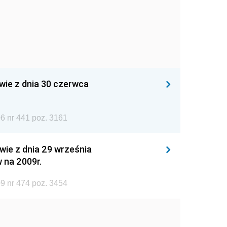
wie z dnia 30 czerwca
6 nr 441 poz. 3161
wie z dnia 29 września
 na 2009r.
9 nr 474 poz. 3454