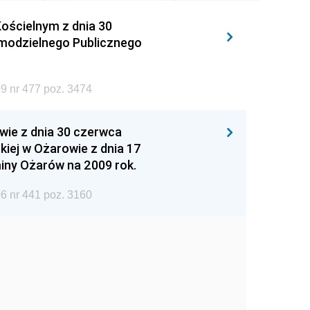
ościelnym z dnia 30
amodzielnego Publicznego
9 nr 477 poz. 3474
wie z dnia 30 czerwca
iej w Ożarowie z dnia 17
iny Ożarów na 2009 rok.
6 nr 441 poz. 3160