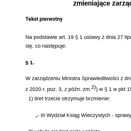
zmieniające zarzą
Tekst pierwotny
Na podstawie art. 19 § 1 ustawy z dnia 27 li
się, co następuje:
§ 1.
W zarządzeniu Ministra Sprawiedliwości z dn
2)
z 2020 r. poz. 3, z późn. zm.
) w § 1 w pkt 1
1) tiret trzecie otrzymuje brzmienie:
„- III Wydział Ksiąg Wieczystych - spra