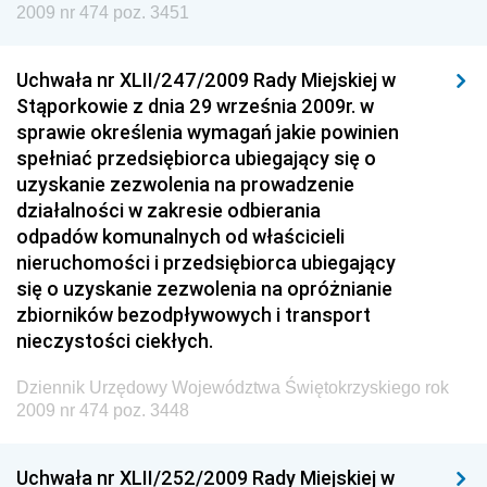
2009 nr 474 poz. 3451
Dziennik Urzędowy Ministra Finansów
Dziennik Urzędowy Ministra Sprawiedliwości
Uchwała nr XLII/247/2009 Rady Miejskiej w
Dziennik Urzędowy Ministra Rozwoju i Finansów
Stąporkowie z dnia 29 września 2009r. w
Dziennik Urzędowy Wyższego Urzędu Górniczego
sprawie określenia wymagań jakie powinien
spełniać przedsiębiorca ubiegający się o
Dziennik Urzędowy Prezesa Urzędu Transportu
uzyskanie zezwolenia na prowadzenie
Kolejowego
działalności w zakresie odbierania
Dziennik Urzędowy Ministra Przedsiębiorczości i
odpadów komunalnych od właścicieli
Technologii
nieruchomości i przedsiębiorca ubiegający
się o uzyskanie zezwolenia na opróżnianie
Dziennik Urzędowy Ministra Inwestycji i Rozwoju
zbiorników bezodpływowych i transport
Dziennik Urzędowy Naczelnego Dyrektora Archiwów
nieczystości ciekłych.
Państwowych
Dziennik Urzędowy Województwa Świętokrzyskiego rok
Dziennik Urzędowy Ministra Finansów, Inwestycji i
2009 nr 474 poz. 3448
Rozwoju
Dziennik Urzędowy Ministra Klimatu
Uchwała nr XLII/252/2009 Rady Miejskiej w