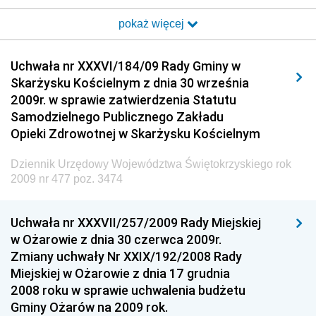
i Poczty
pokaż więcej
Dziennik Urzędowy Ministra Transportu i Budownictwa
Dziennik Urzędowy Urzędu Komunikacji
Uchwała nr XXXVI/184/09 Rady Gminy w
Elektronicznej
Skarżysku Kościelnym z dnia 30 września
Dziennik Urzędowy Ministra Spraw Wewnętrznych i
2009r. w sprawie zatwierdzenia Statutu
Administracji
Samodzielnego Publicznego Zakładu
Dziennik Urzędowy Ministra Transportu
Opieki Zdrowotnej w Skarżysku Kościelnym
Dziennik Urzędowy Ministra Budownictwa
Dziennik Urzędowy Województwa Świętokrzyskiego rok
Dziennik Urzędowy Ministra Nauki i Szkolnictwa
2009 nr 477 poz. 3474
Wyższego
Dziennik Urzędowy Głównego Urzędu Miar
Uchwała nr XXXVII/257/2009 Rady Miejskiej
w Ożarowie z dnia 30 czerwca 2009r.
Dziennik Urzędowy Ministra Rolnictwa i Rozwoju Wsi
Zmiany uchwały Nr XXIX/192/2008 Rady
Dziennik Urzędowy Ministra Edukacji Narodowej i
Miejskiej w Ożarowie z dnia 17 grudnia
Sportu
2008 roku w sprawie uchwalenia budżetu
Gminy Ożarów na 2009 rok.
Dziennik Urzędowy Ministra Edukacji i Nauki