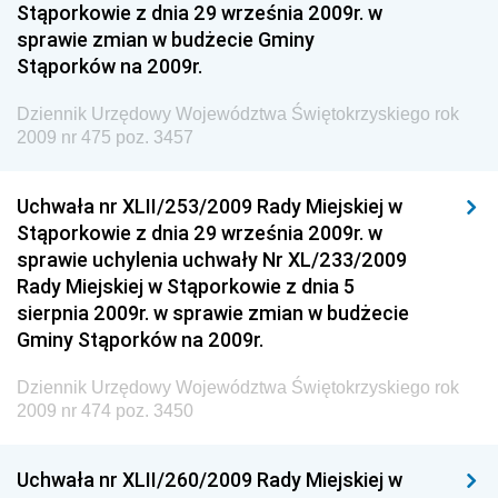
Narodowego i Sportu
Stąporkowie z dnia 29 września 2009r. w
sprawie zmian w budżecie Gminy
Dziennik Urzędowy Ministra Rodziny i Polityki
Stąporków na 2009r.
Społecznej
Dziennik Urzędowy Komendy Głównej Straży
Dziennik Urzędowy Województwa Świętokrzyskiego rok
Granicznej
2009 nr 475 poz. 3457
Dziennik Urzędowy Głównego Inspektoratu Transportu
Drogowego
Uchwała nr XLII/253/2009 Rady Miejskiej w
Stąporkowie z dnia 29 września 2009r. w
Dziennik Urzędowy Narodowego Banku Polskiego
sprawie uchylenia uchwały Nr XL/233/2009
Dziennik Urzędowy Komendy Głównej Policji
Rady Miejskiej w Stąporkowie z dnia 5
sierpnia 2009r. w sprawie zmian w budżecie
Dziennik Urzędowy Ministra Pracy i Polityki
Gminy Stąporków na 2009r.
Społecznej
Dziennik Urzędowy Ministra Transportu, Budownictwa
Dziennik Urzędowy Województwa Świętokrzyskiego rok
i Gospodarki Morskiej
2009 nr 474 poz. 3450
Dziennik Urzędowy Ministra Rozwoju i Technologii
Uchwała nr XLII/260/2009 Rady Miejskiej w
Dziennik Urzędowy Ministra Spraw Zagranicznych