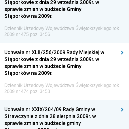
Stąporkowie z dnia 29 września 2009r. w
Dziennik Urzędowy Centralnego Biura
sprawie zmian w budżecie Gminy
Antykorupcyjnego
Stąporków na 2009r.
Dziennik Urzędowy Agencji Bezpieczeństwa
Wewnętrznego
Dziennik Urzędowy Województwa Świętokrzyskiego rok
2009 nr 475 poz. 3456
Dziennik Urzędowy Urzędu Patentowego
Rzeczypospolitej Polskiej
Uchwała nr XLII/256/2009 Rady Miejskiej w
Dziennik Urzędowy Generalnej Dyrekcji Dróg
Stąporkowie z dnia 29 września 2009r. w
Krajowych i Autostrad
sprawie zmian w budżecie Gminy
Dziennik Urzędowy Ministra Środowiska
Stąporków na 2009r.
Dziennik Urzędowy Ministra Administracji i Cyfryzacji
Dziennik Urzędowy Województwa Świętokrzyskiego rok
Dziennik Urzędowy Ministra Edukacji
2009 nr 474 poz. 3453
Dziennik Urzędowy Ministra Nauki
Uchwała nr XXIX/204/09 Rady Gminy w
Dziennik Urzędowy Ministra Przemysłu
Strawczynie z dnia 28 sierpnia 2009r. w
Dziennik Urzędowy Ministra Finansów i Gospodarki
sprawie zmian w budżecie gminy