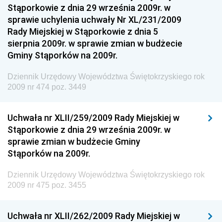
Dziennik Urzędowy Ministra Sportu
Stąporkowie z dnia 29 września 2009r. w
Dziennik Urzędowy Ministra Funduszy i Polityki
sprawie uchylenia uchwały Nr XL/231/2009
Regionalnej
Rady Miejskiej w Stąporkowie z dnia 5
sierpnia 2009r. w sprawie zmian w budżecie
Dziennik Urzędowy Ministra Aktywów Państwowych
Gminy Stąporków na 2009r.
Dziennik Urzędowy Ministra Zdrowia
Dziennik Urzędowy Województwa Świętokrzyskiego rok
Dziennik Urzędowy Ministra Środowiska i Głównego
2009 nr 474 poz. 3449
Inspektora Ochrony Środowiska
Dziennik Urzędowy Ministra Klimatu i Środowiska
Uchwała nr XLII/259/2009 Rady Miejskiej w
Dziennik Urzędowy Ministerstwa Kultury, Dziedzictwa
Stąporkowie z dnia 29 września 2009r. w
Narodowego i Sportu
sprawie zmian w budżecie Gminy
Stąporków na 2009r.
Dziennik Urzędowy Ministra Finansów, Funduszy i
Polityki Regionalnej
Dziennik Urzędowy Województwa Świętokrzyskiego rok
Dziennik Urzędowy Ministra Rozwoju, Pracy i
2009 nr 475 poz. 3455
Technologii
Dziennik Urzędowy Ministra Kultury, Dziedzictwa
Uchwała nr XLII/262/2009 Rady Miejskiej w