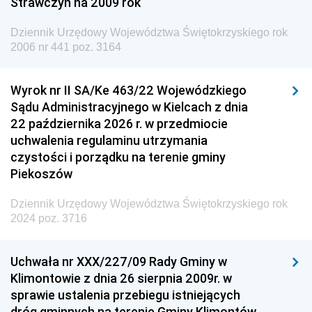
Strawczyn na 2009 rok
Dziennik Urzędowy Ministra do Spraw Unii
Europejskiej
Dziennik Urzędowy Województwa Świętokrzyskiego rok
Dziennik Urzędowy Agencji Wywiadu
2006 nr 441 poz. 3164
Wyrok nr II SA/Ke 463/22 Wojewódzkiego
Sądu Administracyjnego w Kielcach z dnia
22 października 2026 r. w przedmiocie
uchwalenia regulaminu utrzymania
czystości i porządku na terenie gminy
Piekoszów
Dziennik Urzędowy Województwa Świętokrzyskiego rok
2024 poz. 3716
Uchwała nr XXX/227/09 Rady Gminy w
Klimontowie z dnia 26 sierpnia 2009r. w
sprawie ustalenia przebiegu istniejących
dróg gminnych na terenie Gminy Klimontów