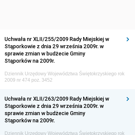
Dziennik Urzędowy Ministra Środowiska
Dziennik Urzędowy Ministra Sportu i Turystyki
Dziennik Urzędowy Ministra Rozwoju Regionalnego
Dziennik Urzędowy Ministra Budownictwa i Przemysłu
Uchwała nr XLII/255/2009 Rady Miejskiej w
Materiałów Budowlanych
Stąporkowie z dnia 29 września 2009r. w
sprawie zmian w budżecie Gminy
Dziennik Urzędowy Ministra Infrastruktury i Rozwoju
Stąporków na 2009r.
Dziennik Urzędowy Głównego Inspektoratu Ochrony
Środowiska
Dziennik Urzędowy Województwa Świętokrzyskiego rok
2009 nr 474 poz. 3452
Dziennik Urzędowy Generalnej Dyrekcji Ochrony
Środowiska
Uchwała nr XLII/263/2009 Rady Miejskiej w
Dziennik Urzędowy Ministerstwa Administracji,
Stąporkowie z dnia 29 września 2009r. w
Gospodarki Terenowej i Ochrony Środowiska
sprawie zmian w budżecie Gminy
Dziennik Urzędowy Ministerstwa Administracji i
Stąporków na 2009r.
Gospodarki Przestrzennej
Dziennik Urzędowy Województwa Świętokrzyskiego rok