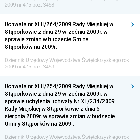
Dziennik Urzędowy Unii Europejskiej, L
2009 nr 475 poz. 3458
Dziennik Urzędowy Ministerstwa Komunikacji
Dziennik Urzędowy Ministerstwa Przemysłu
Uchwała nr XLII/264/2009 Rady Miejskiej w
Chemicznego i Lekkiego
Stąporkowie z dnia 29 września 2009r. w
sprawie zmian w budżecie Gminy
Dziennik Urzędowy Ministerstwa Rolnictwa i
Stąporków na 2009r.
Gospodarki Żywnościowej
Dziennik Urzędowy Ministra Rodziny, Pracy i Polityki
Dziennik Urzędowy Województwa Świętokrzyskiego rok
Społecznej
2009 nr 475 poz. 3459
Dziennik Urzędowy Ministra Cyfryzacji
Uchwała nr XLII/254/2009 Rady Miejskiej w
Dziennik Urzędowy Ministra Rozwoju
Stąporkowie z dnia 29 września 2009r. w
Dziennik Urzędowy Ministra Infrastruktury i
sprawie uchylenia uchwały Nr XL/234/2009
Budownictwa
Rady Miejskiej w Stąporkowie z dnia 5
sierpnia 2009r. w sprawie zmian w budżecie
Dziennik Urzędowy Ministra Gospodarki Morskiej i
Gminy Stąporków na 2009r.
Żeglugi Śródlądowej
Dziennik Urzędowy Ministra Energii
Dziennik Urzędowy Województwa Świętokrzyskiego rok