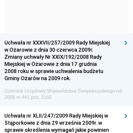
Dziennik Urzędowy Głównego Urzędu Statystycznego
Dziennik Urzędowy Ministra Kultury i Dziedzictwa
Narodowego
Dziennik Urzędowy Komendy Głównej Policji
Uchwała nr XXXVII/257/2009 Rady Miejskiej
Dziennik Urzędowy Ministra Gospodarki
w Ożarowie z dnia 30 czerwca 2009r.
Dziennik Urzędowy Urzędu Ochrony Konkurencji i
Zmiany uchwały Nr XXIX/192/2008 Rady
Konsumentów
Miejskiej w Ożarowie z dnia 17 grudnia
Dziennik Urzędowy Ministra Pracy i Polityki
2008 roku w sprawie uchwalenia budżetu
Społecznej
Gminy Ożarów na 2009 rok.
Dziennik Urzędowy Ministra Spraw Zagranicznych
Dziennik Urzędowy Województwa Świętokrzyskiego rok
Dziennik Urzędowy Urzędu Lotnictwa Cywilnego
2006 nr 441 poz. 3160
Dziennik Urzędowy Komisji Nadzoru Finansowego
Uchwała nr XLII/247/2009 Rady Miejskiej w
Dziennik Urzędowy Ministerstwa Hutnictwa i
Stąporkowie z dnia 29 września 2009r. w
Przemysłu Maszynowego
sprawie określenia wymagań jakie powinien