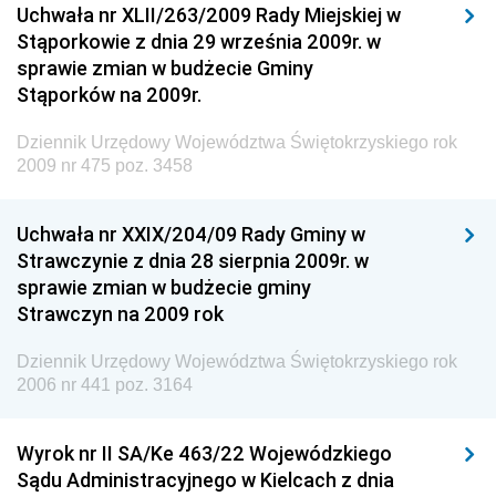
Uchwała nr XLII/263/2009 Rady Miejskiej w
Dziennik Urzędowy Generalnej Dyrekcji Dróg
Stąporkowie z dnia 29 września 2009r. w
Krajowych i Autostrad
sprawie zmian w budżecie Gminy
Dziennik Urzędowy Ministra Środowiska
Stąporków na 2009r.
Dziennik Urzędowy Ministra Administracji i Cyfryzacji
Dziennik Urzędowy Województwa Świętokrzyskiego rok
Dziennik Urzędowy Ministra Edukacji
2009 nr 475 poz. 3458
Dziennik Urzędowy Ministra Nauki
Uchwała nr XXIX/204/09 Rady Gminy w
Dziennik Urzędowy Ministra Przemysłu
Strawczynie z dnia 28 sierpnia 2009r. w
Dziennik Urzędowy Ministra Finansów i Gospodarki
sprawie zmian w budżecie gminy
Strawczyn na 2009 rok
Dziennik Urzędowy Ministra do Spraw Unii
Europejskiej
Dziennik Urzędowy Województwa Świętokrzyskiego rok
Dziennik Urzędowy Agencji Wywiadu
2006 nr 441 poz. 3164
Wyrok nr II SA/Ke 463/22 Wojewódzkiego
Sądu Administracyjnego w Kielcach z dnia