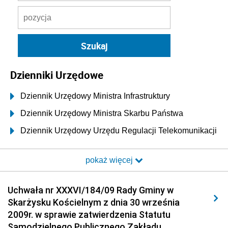
Dzienniki Urzędowe
Dziennik Urzędowy Ministra Infrastruktury
Dziennik Urzędowy Ministra Skarbu Państwa
Dziennik Urzędowy Urzędu Regulacji Telekomunikacji
i Poczty
pokaż więcej
Dziennik Urzędowy Ministra Transportu i Budownictwa
Dziennik Urzędowy Urzędu Komunikacji
Uchwała nr XXXVI/184/09 Rady Gminy w
Elektronicznej
Skarżysku Kościelnym z dnia 30 września
Dziennik Urzędowy Ministra Spraw Wewnętrznych i
2009r. w sprawie zatwierdzenia Statutu
Administracji
Samodzielnego Publicznego Zakładu