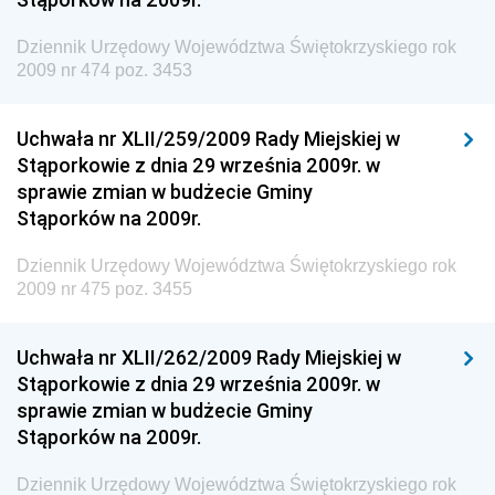
Dziennik Urzędowy Ministra Rodziny, Pracy i Polityki
Społecznej
Dziennik Urzędowy Województwa Świętokrzyskiego rok
2009 nr 474 poz. 3453
Dziennik Urzędowy Ministra Cyfryzacji
Dziennik Urzędowy Ministra Rozwoju
Uchwała nr XLII/259/2009 Rady Miejskiej w
Dziennik Urzędowy Ministra Infrastruktury i
Stąporkowie z dnia 29 września 2009r. w
Budownictwa
sprawie zmian w budżecie Gminy
Stąporków na 2009r.
Dziennik Urzędowy Ministra Gospodarki Morskiej i
Żeglugi Śródlądowej
Dziennik Urzędowy Województwa Świętokrzyskiego rok
Dziennik Urzędowy Ministra Energii
2009 nr 475 poz. 3455
Dziennik Urzędowy Ministra Finansów
Uchwała nr XLII/262/2009 Rady Miejskiej w
Dziennik Urzędowy Ministra Sprawiedliwości
Stąporkowie z dnia 29 września 2009r. w
Dziennik Urzędowy Ministra Rozwoju i Finansów
sprawie zmian w budżecie Gminy
Stąporków na 2009r.
Dziennik Urzędowy Wyższego Urzędu Górniczego
Dziennik Urzędowy Prezesa Urzędu Transportu
Dziennik Urzędowy Województwa Świętokrzyskiego rok