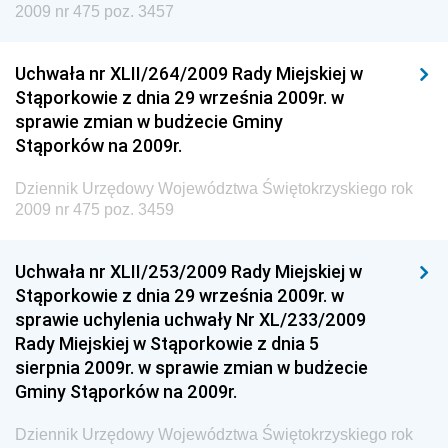
Kolejowego
2009 nr 475 poz. 3457
Dziennik Urzędowy Ministra Przedsiębiorczości i
Technologii
Uchwała nr XLII/264/2009 Rady Miejskiej w
Stąporkowie z dnia 29 września 2009r. w
Dziennik Urzędowy Ministra Inwestycji i Rozwoju
sprawie zmian w budżecie Gminy
Dziennik Urzędowy Naczelnego Dyrektora Archiwów
Stąporków na 2009r.
Państwowych
Dziennik Urzędowy Województwa Świętokrzyskiego rok
Dziennik Urzędowy Ministra Finansów, Inwestycji i
2009 nr 475 poz. 3459
Rozwoju
Dziennik Urzędowy Ministra Klimatu
Uchwała nr XLII/253/2009 Rady Miejskiej w
Dziennik Urzędowy Ministra Sportu
Stąporkowie z dnia 29 września 2009r. w
Dziennik Urzędowy Ministra Funduszy i Polityki
sprawie uchylenia uchwały Nr XL/233/2009
Regionalnej
Rady Miejskiej w Stąporkowie z dnia 5
sierpnia 2009r. w sprawie zmian w budżecie
Dziennik Urzędowy Ministra Aktywów Państwowych
Gminy Stąporków na 2009r.
Dziennik Urzędowy Ministra Zdrowia
Dziennik Urzędowy Województwa Świętokrzyskiego rok
Dziennik Urzędowy Ministra Środowiska i Głównego