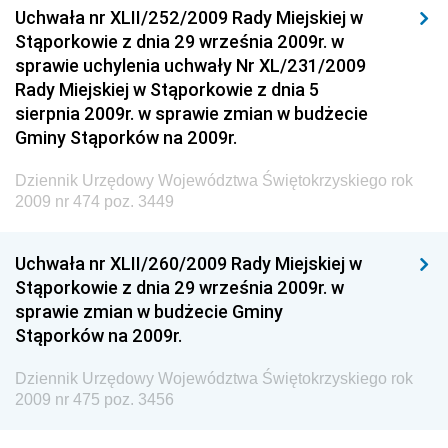
Drogowego
Uchwała nr XLII/252/2009 Rady Miejskiej w
Stąporkowie z dnia 29 września 2009r. w
Dziennik Urzędowy Narodowego Banku Polskiego
sprawie uchylenia uchwały Nr XL/231/2009
Dziennik Urzędowy Komendy Głównej Policji
Rady Miejskiej w Stąporkowie z dnia 5
sierpnia 2009r. w sprawie zmian w budżecie
Dziennik Urzędowy Ministra Pracy i Polityki
Gminy Stąporków na 2009r.
Społecznej
Dziennik Urzędowy Ministra Transportu, Budownictwa
Dziennik Urzędowy Województwa Świętokrzyskiego rok
i Gospodarki Morskiej
2009 nr 474 poz. 3449
Dziennik Urzędowy Ministra Rozwoju i Technologii
Uchwała nr XLII/260/2009 Rady Miejskiej w
Dziennik Urzędowy Ministra Spraw Zagranicznych
Stąporkowie z dnia 29 września 2009r. w
Dziennik Urzędowy Centralnego Biura
sprawie zmian w budżecie Gminy
Antykorupcyjnego
Stąporków na 2009r.
Dziennik Urzędowy Agencji Bezpieczeństwa
Wewnętrznego
Dziennik Urzędowy Województwa Świętokrzyskiego rok
2009 nr 475 poz. 3456
Dziennik Urzędowy Urzędu Patentowego
Rzeczypospolitej Polskiej