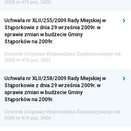
2009 nr 474 poz. 3450
Inspektora Ochrony Środowiska
Dziennik Urzędowy Ministra Klimatu i Środowiska
Uchwała nr XLII/255/2009 Rady Miejskiej w
Dziennik Urzędowy Ministerstwa Kultury, Dziedzictwa
Stąporkowie z dnia 29 września 2009r. w
Narodowego i Sportu
sprawie zmian w budżecie Gminy
Stąporków na 2009r.
Dziennik Urzędowy Ministra Finansów, Funduszy i
Polityki Regionalnej
Dziennik Urzędowy Województwa Świętokrzyskiego rok
Dziennik Urzędowy Ministra Rozwoju, Pracy i
2009 nr 474 poz. 3452
Technologii
Dziennik Urzędowy Ministra Kultury, Dziedzictwa
Uchwała nr XLII/258/2009 Rady Miejskiej w
Narodowego i Sportu
Stąporkowie z dnia 29 września 2009r. w
sprawie zmian w budżecie Gminy
Dziennik Urzędowy Ministra Rodziny i Polityki
Stąporków na 2009r.
Społecznej
Dziennik Urzędowy Komendy Głównej Straży
Dziennik Urzędowy Województwa Świętokrzyskiego rok
Granicznej
2009 nr 474 poz. 3454
Dziennik Urzędowy Głównego Inspektoratu Transportu