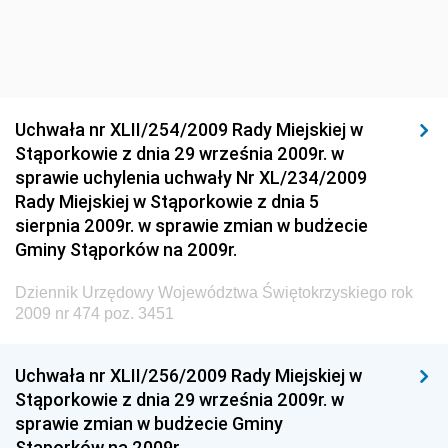
Dziennik Urzędowy Ministra Infrastruktury i Rozwoju
Dziennik Urzędowy Głównego Inspektoratu Ochrony
Środowiska
Dziennik Urzędowy Generalnej Dyrekcji Ochrony
Uchwała nr XLII/254/2009 Rady Miejskiej w
Środowiska
Stąporkowie z dnia 29 września 2009r. w
Dziennik Urzędowy Ministerstwa Administracji,
sprawie uchylenia uchwały Nr XL/234/2009
Gospodarki Terenowej i Ochrony Środowiska
Rady Miejskiej w Stąporkowie z dnia 5
sierpnia 2009r. w sprawie zmian w budżecie
Dziennik Urzędowy Ministerstwa Administracji i
Gminy Stąporków na 2009r.
Gospodarki Przestrzennej
Dziennik Urzędowy Unii Europejskiej, L
Dziennik Urzędowy Województwa Świętokrzyskiego rok
2009 nr 474 poz. 3451
Dziennik Urzędowy Ministerstwa Komunikacji
Dziennik Urzędowy Ministerstwa Przemysłu
Uchwała nr XLII/256/2009 Rady Miejskiej w
Chemicznego i Lekkiego
Stąporkowie z dnia 29 września 2009r. w
Dziennik Urzędowy Ministerstwa Rolnictwa i
sprawie zmian w budżecie Gminy
Gospodarki Żywnościowej
Stąporków na 2009r.