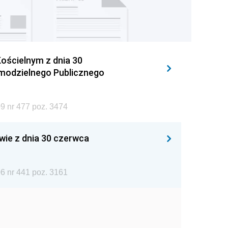
ościelnym z dnia 30
amodzielnego Publicznego
9 nr 477 poz. 3474
wie z dnia 30 czerwca
6 nr 441 poz. 3161