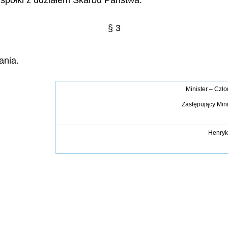
spółki z udziałem Skarbu Państwa.
§ 3
ania.
Minister – Czł
Zastępujący Min
Henryk