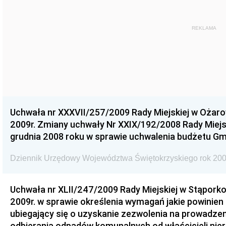
REKLAMA
Uchwała nr XXXVII/257/2009 Rady Miejskiej w Ożaro
2009r. Zmiany uchwały Nr XXIX/192/2008 Rady Miejsk
grudnia 2008 roku w sprawie uchwalenia budżetu Gm
Dziennik Urzędowy Województwa Świętokrzyskiego rok 200
Uchwała nr XLII/247/2009 Rady Miejskiej w Stąporko
2009r. w sprawie określenia wymagań jakie powinien
ubiegający się o uzyskanie zezwolenia na prowadzen
odbierania odpadów komunalnych od właścicieli nie