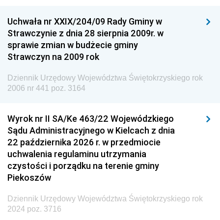
Dziennik Urzędowy Ministra Nauki
Uchwała nr XXIX/204/09 Rady Gminy w
Dziennik Urzędowy Ministra Przemysłu
Strawczynie z dnia 28 sierpnia 2009r. w
Dziennik Urzędowy Ministra Finansów i Gospodarki
sprawie zmian w budżecie gminy
Strawczyn na 2009 rok
Dziennik Urzędowy Ministra do Spraw Unii
Europejskiej
Dziennik Urzędowy Województwa Świętokrzyskiego rok
Dziennik Urzędowy Agencji Wywiadu
2006 nr 441 poz. 3164
Wyrok nr II SA/Ke 463/22 Wojewódzkiego
Sądu Administracyjnego w Kielcach z dnia
22 października 2026 r. w przedmiocie
uchwalenia regulaminu utrzymania
czystości i porządku na terenie gminy
Piekoszów
Dziennik Urzędowy Województwa Świętokrzyskiego rok
2024 poz. 3716