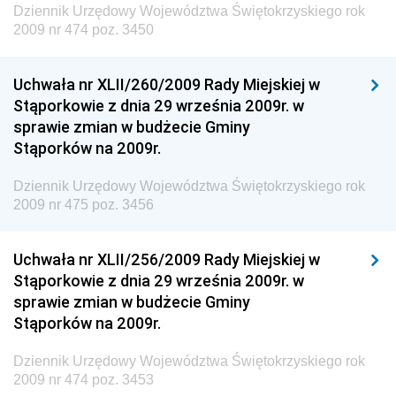
Dziennik Urzędowy Ministra Transportu, Budownictwa
Dziennik Urzędowy Województwa Świętokrzyskiego rok
i Gospodarki Morskiej
2009 nr 474 poz. 3450
Dziennik Urzędowy Ministra Rozwoju i Technologii
Uchwała nr XLII/260/2009 Rady Miejskiej w
Dziennik Urzędowy Ministra Spraw Zagranicznych
Stąporkowie z dnia 29 września 2009r. w
Dziennik Urzędowy Centralnego Biura
sprawie zmian w budżecie Gminy
Antykorupcyjnego
Stąporków na 2009r.
Dziennik Urzędowy Agencji Bezpieczeństwa
Wewnętrznego
Dziennik Urzędowy Województwa Świętokrzyskiego rok
2009 nr 475 poz. 3456
Dziennik Urzędowy Urzędu Patentowego
Rzeczypospolitej Polskiej
Uchwała nr XLII/256/2009 Rady Miejskiej w
Dziennik Urzędowy Generalnej Dyrekcji Dróg
Stąporkowie z dnia 29 września 2009r. w
Krajowych i Autostrad
sprawie zmian w budżecie Gminy
Dziennik Urzędowy Ministra Środowiska
Stąporków na 2009r.
Dziennik Urzędowy Ministra Administracji i Cyfryzacji
Dziennik Urzędowy Województwa Świętokrzyskiego rok
Dziennik Urzędowy Ministra Edukacji
2009 nr 474 poz. 3453