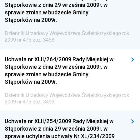
Stąporkowie z dnia 29 września 2009r. w
Gospodarki Terenowej i Ochrony Środowiska
sprawie zmian w budżecie Gminy
Dziennik Urzędowy Ministerstwa Administracji i
Stąporków na 2009r.
Gospodarki Przestrzennej
Dziennik Urzędowy Województwa Świętokrzyskiego rok
Dziennik Urzędowy Unii Europejskiej, L
2009 nr 475 poz. 3458
Dziennik Urzędowy Ministerstwa Komunikacji
Dziennik Urzędowy Ministerstwa Przemysłu
Uchwała nr XLII/264/2009 Rady Miejskiej w
Chemicznego i Lekkiego
Stąporkowie z dnia 29 września 2009r. w
sprawie zmian w budżecie Gminy
Dziennik Urzędowy Ministerstwa Rolnictwa i
Stąporków na 2009r.
Gospodarki Żywnościowej
Dziennik Urzędowy Ministra Rodziny, Pracy i Polityki
Dziennik Urzędowy Województwa Świętokrzyskiego rok
Społecznej
2009 nr 475 poz. 3459
Dziennik Urzędowy Ministra Cyfryzacji
Uchwała nr XLII/254/2009 Rady Miejskiej w
Dziennik Urzędowy Ministra Rozwoju
Stąporkowie z dnia 29 września 2009r. w
Dziennik Urzędowy Ministra Infrastruktury i
sprawie uchylenia uchwały Nr XL/234/2009
Budownictwa