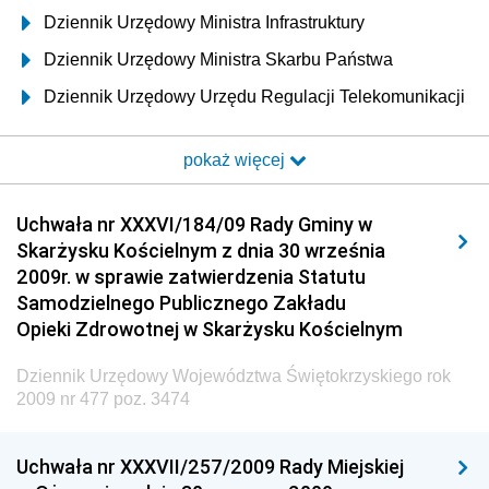
Dziennik Urzędowy Ministra Infrastruktury
Dziennik Urzędowy Ministra Skarbu Państwa
Dziennik Urzędowy Urzędu Regulacji Telekomunikacji
i Poczty
pokaż więcej
Dziennik Urzędowy Ministra Transportu i Budownictwa
Dziennik Urzędowy Urzędu Komunikacji
Uchwała nr XXXVI/184/09 Rady Gminy w
Elektronicznej
Skarżysku Kościelnym z dnia 30 września
Dziennik Urzędowy Ministra Spraw Wewnętrznych i
2009r. w sprawie zatwierdzenia Statutu
Administracji
Samodzielnego Publicznego Zakładu
Dziennik Urzędowy Ministra Transportu
Opieki Zdrowotnej w Skarżysku Kościelnym
Dziennik Urzędowy Ministra Budownictwa
Dziennik Urzędowy Województwa Świętokrzyskiego rok
Dziennik Urzędowy Ministra Nauki i Szkolnictwa
2009 nr 477 poz. 3474
Wyższego
Dziennik Urzędowy Głównego Urzędu Miar
Uchwała nr XXXVII/257/2009 Rady Miejskiej