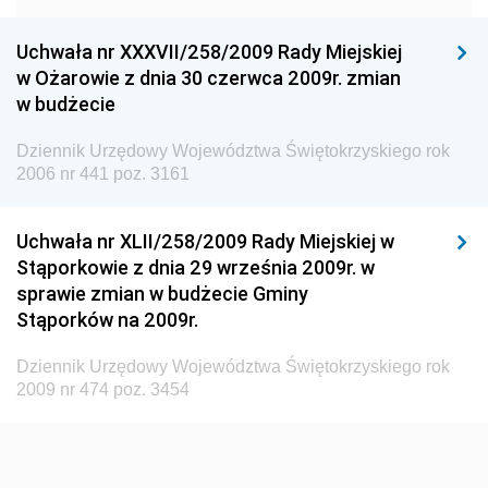
Dziennik Urzędowy Urzędu Ochrony Konkurencji i
Konsumentów
Uchwała nr XXXVII/258/2009 Rady Miejskiej
Dziennik Urzędowy Ministra Pracy i Polityki
w Ożarowie z dnia 30 czerwca 2009r. zmian
Społecznej
w budżecie
Dziennik Urzędowy Ministra Spraw Zagranicznych
Dziennik Urzędowy Województwa Świętokrzyskiego rok
Dziennik Urzędowy Urzędu Lotnictwa Cywilnego
2006 nr 441 poz. 3161
Dziennik Urzędowy Komisji Nadzoru Finansowego
Uchwała nr XLII/258/2009 Rady Miejskiej w
Dziennik Urzędowy Ministerstwa Hutnictwa i
Stąporkowie z dnia 29 września 2009r. w
Przemysłu Maszynowego
sprawie zmian w budżecie Gminy
Dziennik Urzędowy Ministerstwa Zdrowia i Opieki
Stąporków na 2009r.
Społecznej
Dziennik Urzędowy Województwa Świętokrzyskiego rok
Dziennik Urzędowy Ministerstwa Rolnictwa, Leśnictwa
2009 nr 474 poz. 3454
i Gospodarki Żywnościowej
Dziennik Urzędowy Ministra Spraw Wewnętrznych
Dziennik Urzędowy Ministra Transportu, Budownictwa