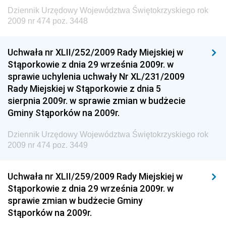
Dziennik Urzędowy Województwa Świętokrzyskiego rok
Dziennik Urzędowy Ministra Finansów, Inwestycji i
2009 nr 474 poz. 3448
Rozwoju
Dziennik Urzędowy Ministra Klimatu
Uchwała nr XLII/252/2009 Rady Miejskiej w
Dziennik Urzędowy Ministra Sportu
Stąporkowie z dnia 29 września 2009r. w
Dziennik Urzędowy Ministra Funduszy i Polityki
sprawie uchylenia uchwały Nr XL/231/2009
Regionalnej
Rady Miejskiej w Stąporkowie z dnia 5
sierpnia 2009r. w sprawie zmian w budżecie
Dziennik Urzędowy Ministra Aktywów Państwowych
Gminy Stąporków na 2009r.
Dziennik Urzędowy Ministra Zdrowia
Dziennik Urzędowy Województwa Świętokrzyskiego rok
Dziennik Urzędowy Ministra Środowiska i Głównego
2009 nr 474 poz. 3449
Inspektora Ochrony Środowiska
Dziennik Urzędowy Ministra Klimatu i Środowiska
Uchwała nr XLII/259/2009 Rady Miejskiej w
Dziennik Urzędowy Ministerstwa Kultury, Dziedzictwa
Stąporkowie z dnia 29 września 2009r. w
Narodowego i Sportu
sprawie zmian w budżecie Gminy
Stąporków na 2009r.
Dziennik Urzędowy Ministra Finansów, Funduszy i
Polityki Regionalnej