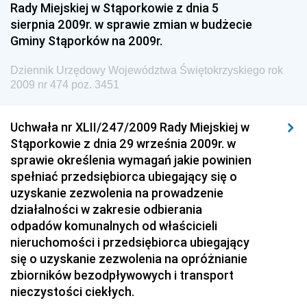
Rady Miejskiej w Stąporkowie z dnia 5
sierpnia 2009r. w sprawie zmian w budżecie
Dziennik Urzędowy Ministra Gospodarki Morskiej i
Gminy Stąporków na 2009r.
Żeglugi Śródlądowej
Dziennik Urzędowy Ministra Energii
Dziennik Urzędowy Województwa Świętokrzyskiego rok
2009 nr 474 poz. 3451
Dziennik Urzędowy Ministra Finansów
Dziennik Urzędowy Ministra Sprawiedliwości
Uchwała nr XLII/247/2009 Rady Miejskiej w
Dziennik Urzędowy Ministra Rozwoju i Finansów
Stąporkowie z dnia 29 września 2009r. w
Dziennik Urzędowy Wyższego Urzędu Górniczego
sprawie określenia wymagań jakie powinien
spełniać przedsiębiorca ubiegający się o
Dziennik Urzędowy Prezesa Urzędu Transportu
uzyskanie zezwolenia na prowadzenie
Kolejowego
działalności w zakresie odbierania
Dziennik Urzędowy Ministra Przedsiębiorczości i
odpadów komunalnych od właścicieli
Technologii
nieruchomości i przedsiębiorca ubiegający
się o uzyskanie zezwolenia na opróżnianie
Dziennik Urzędowy Ministra Inwestycji i Rozwoju
zbiorników bezodpływowych i transport
Dziennik Urzędowy Naczelnego Dyrektora Archiwów
nieczystości ciekłych.
Państwowych