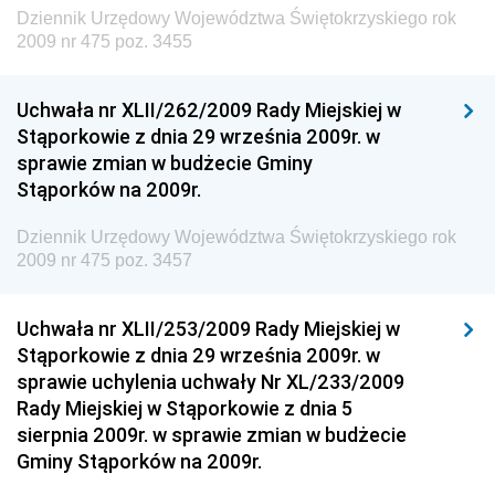
Dziennik Urzędowy Województwa Świętokrzyskiego rok
Dziennik Urzędowy Ministra Rozwoju, Pracy i
2009 nr 475 poz. 3455
Technologii
Dziennik Urzędowy Ministra Kultury, Dziedzictwa
Uchwała nr XLII/262/2009 Rady Miejskiej w
Narodowego i Sportu
Stąporkowie z dnia 29 września 2009r. w
sprawie zmian w budżecie Gminy
Dziennik Urzędowy Ministra Rodziny i Polityki
Stąporków na 2009r.
Społecznej
Dziennik Urzędowy Komendy Głównej Straży
Dziennik Urzędowy Województwa Świętokrzyskiego rok
Granicznej
2009 nr 475 poz. 3457
Dziennik Urzędowy Głównego Inspektoratu Transportu
Drogowego
Uchwała nr XLII/253/2009 Rady Miejskiej w
Stąporkowie z dnia 29 września 2009r. w
Dziennik Urzędowy Narodowego Banku Polskiego
sprawie uchylenia uchwały Nr XL/233/2009
Dziennik Urzędowy Komendy Głównej Policji
Rady Miejskiej w Stąporkowie z dnia 5
sierpnia 2009r. w sprawie zmian w budżecie
Dziennik Urzędowy Ministra Pracy i Polityki
Gminy Stąporków na 2009r.
Społecznej