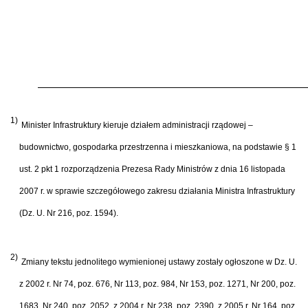
1)
Minister Infrastruktury kieruje działem administracji rządowej –
budownictwo, gospodarka przestrzenna i mieszkaniowa, na podstawie § 1
ust. 2 pkt 1 rozporządzenia Prezesa Rady Ministrów z dnia 16 listopada
2007 r. w sprawie szczegółowego zakresu działania Ministra Infrastruktury
(Dz. U. Nr 216, poz. 1594).
2)
Zmiany tekstu jednolitego wymienionej ustawy zostały ogłoszone w Dz. U.
z 2002 r. Nr 74, poz. 676, Nr 113, poz. 984, Nr 153, poz. 1271, Nr 200, poz.
1683, Nr 240, poz. 2052, z 2004 r. Nr 238, poz. 2390, z 2005 r. Nr 164, poz.