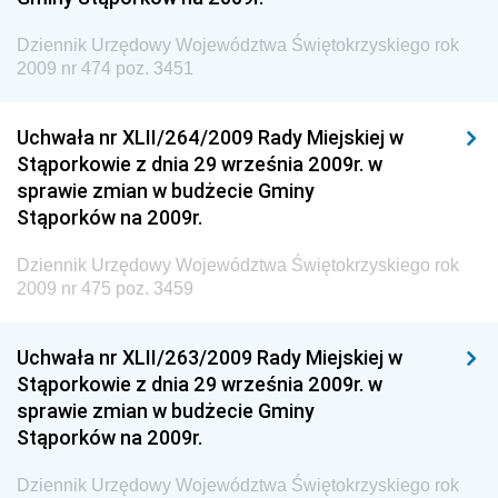
Dziennik Urzędowy Ministra Rodziny, Pracy i Polityki
Społecznej
Dziennik Urzędowy Województwa Świętokrzyskiego rok
2009 nr 474 poz. 3451
Dziennik Urzędowy Ministra Cyfryzacji
Dziennik Urzędowy Ministra Rozwoju
Uchwała nr XLII/264/2009 Rady Miejskiej w
Dziennik Urzędowy Ministra Infrastruktury i
Stąporkowie z dnia 29 września 2009r. w
Budownictwa
sprawie zmian w budżecie Gminy
Stąporków na 2009r.
Dziennik Urzędowy Ministra Gospodarki Morskiej i
Żeglugi Śródlądowej
Dziennik Urzędowy Województwa Świętokrzyskiego rok
Dziennik Urzędowy Ministra Energii
2009 nr 475 poz. 3459
Dziennik Urzędowy Ministra Finansów
Uchwała nr XLII/263/2009 Rady Miejskiej w
Dziennik Urzędowy Ministra Sprawiedliwości
Stąporkowie z dnia 29 września 2009r. w
Dziennik Urzędowy Ministra Rozwoju i Finansów
sprawie zmian w budżecie Gminy
Stąporków na 2009r.
Dziennik Urzędowy Wyższego Urzędu Górniczego
Dziennik Urzędowy Prezesa Urzędu Transportu
Dziennik Urzędowy Województwa Świętokrzyskiego rok