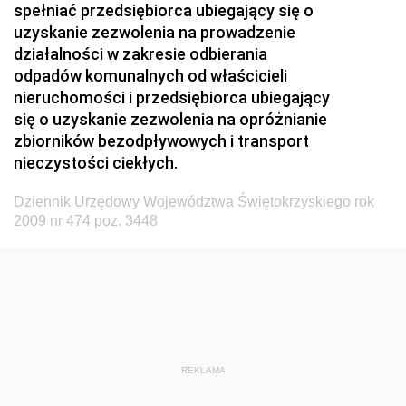
Dziennik Urzędowy Ministerstwa Zdrowia i Opieki
spełniać przedsiębiorca ubiegający się o
Społecznej
uzyskanie zezwolenia na prowadzenie
działalności w zakresie odbierania
Dziennik Urzędowy Ministerstwa Rolnictwa, Leśnictwa
odpadów komunalnych od właścicieli
i Gospodarki Żywnościowej
nieruchomości i przedsiębiorca ubiegający
Dziennik Urzędowy Ministra Spraw Wewnętrznych
się o uzyskanie zezwolenia na opróżnianie
Dziennik Urzędowy Ministra Transportu, Budownictwa
zbiorników bezodpływowych i transport
i Gospodarki Morskiej
nieczystości ciekłych.
Dziennik Urzędowy Ministra Administracji i Cyfryzacji
Dziennik Urzędowy Województwa Świętokrzyskiego rok
Dziennik Urzędowy Głównego Inspektora Ochrony
2009 nr 474 poz. 3448
Środowiska
Dziennik Urzędowy Ministra Środowiska
Dziennik Urzędowy Ministra Sportu i Turystyki
Dziennik Urzędowy Ministra Rozwoju Regionalnego
Dziennik Urzędowy Ministra Budownictwa i Przemysłu
REKLAMA
Materiałów Budowlanych