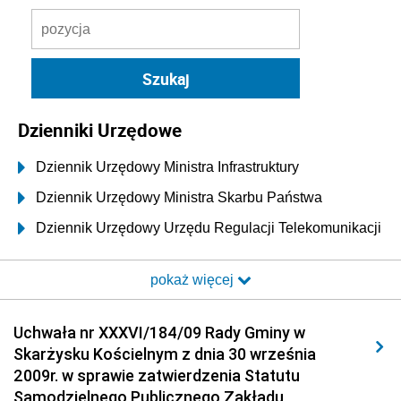
Dzienniki Urzędowe
Dziennik Urzędowy Ministra Infrastruktury
Dziennik Urzędowy Ministra Skarbu Państwa
Dziennik Urzędowy Urzędu Regulacji Telekomunikacji
i Poczty
pokaż więcej
Dziennik Urzędowy Ministra Transportu i Budownictwa
Dziennik Urzędowy Urzędu Komunikacji
Uchwała nr XXXVI/184/09 Rady Gminy w
Elektronicznej
Skarżysku Kościelnym z dnia 30 września
Dziennik Urzędowy Ministra Spraw Wewnętrznych i
2009r. w sprawie zatwierdzenia Statutu
Administracji
Samodzielnego Publicznego Zakładu