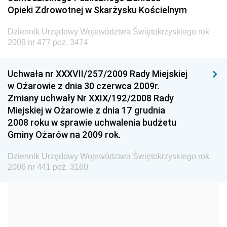
Dziennik Urzędowy Ministra Transportu
Opieki Zdrowotnej w Skarżysku Kościelnym
Dziennik Urzędowy Ministra Budownictwa
Dziennik Urzędowy Województwa Świętokrzyskiego rok
Dziennik Urzędowy Ministra Nauki i Szkolnictwa
2009 nr 477 poz. 3474
Wyższego
Dziennik Urzędowy Głównego Urzędu Miar
Uchwała nr XXXVII/257/2009 Rady Miejskiej
w Ożarowie z dnia 30 czerwca 2009r.
Dziennik Urzędowy Ministra Rolnictwa i Rozwoju Wsi
Zmiany uchwały Nr XXIX/192/2008 Rady
Dziennik Urzędowy Ministra Edukacji Narodowej i
Miejskiej w Ożarowie z dnia 17 grudnia
Sportu
2008 roku w sprawie uchwalenia budżetu
Gminy Ożarów na 2009 rok.
Dziennik Urzędowy Ministra Edukacji i Nauki
Dziennik Urzędowy Ministra Edukacji Narodowej
Dziennik Urzędowy Województwa Świętokrzyskiego rok
2006 nr 441 poz. 3160
Dziennik Urzędowy Ministra Gospodarki Morskiej
Dziennik Urzędowy Ministra Obrony Narodowej
Dziennik Urzędowy Komendy Głównej Państwowej
Straży Pożarnej