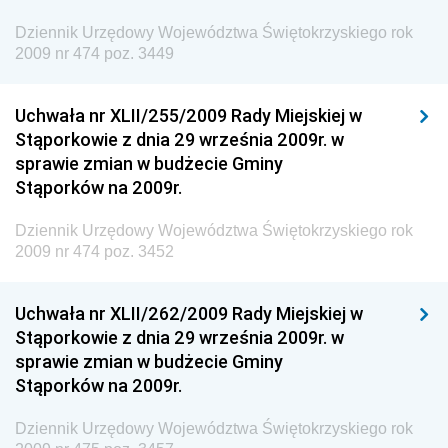
Inspektora Ochrony Środowiska
Dziennik Urzędowy Województwa Świętokrzyskiego rok
Dziennik Urzędowy Ministra Klimatu i Środowiska
2009 nr 474 poz. 3449
Dziennik Urzędowy Ministerstwa Kultury, Dziedzictwa
Narodowego i Sportu
Uchwała nr XLII/255/2009 Rady Miejskiej w
Stąporkowie z dnia 29 września 2009r. w
Dziennik Urzędowy Ministra Finansów, Funduszy i
sprawie zmian w budżecie Gminy
Polityki Regionalnej
Stąporków na 2009r.
Dziennik Urzędowy Ministra Rozwoju, Pracy i
Technologii
Dziennik Urzędowy Województwa Świętokrzyskiego rok
2009 nr 474 poz. 3452
Dziennik Urzędowy Ministra Kultury, Dziedzictwa
Narodowego i Sportu
Uchwała nr XLII/262/2009 Rady Miejskiej w
Dziennik Urzędowy Ministra Rodziny i Polityki
Stąporkowie z dnia 29 września 2009r. w
Społecznej
sprawie zmian w budżecie Gminy
Dziennik Urzędowy Komendy Głównej Straży
Stąporków na 2009r.
Granicznej
Dziennik Urzędowy Województwa Świętokrzyskiego rok
Dziennik Urzędowy Głównego Inspektoratu Transportu