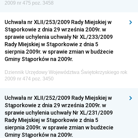
Kolejowego
2009 nr 475 poz. 3458
Dziennik Urzędowy Ministra Przedsiębiorczości i
Technologii
Uchwała nr XLII/253/2009 Rady Miejskiej w
Stąporkowie z dnia 29 września 2009r. w
Dziennik Urzędowy Ministra Inwestycji i Rozwoju
sprawie uchylenia uchwały Nr XL/233/2009
Dziennik Urzędowy Naczelnego Dyrektora Archiwów
Rady Miejskiej w Stąporkowie z dnia 5
Państwowych
sierpnia 2009r. w sprawie zmian w budżecie
Dziennik Urzędowy Ministra Finansów, Inwestycji i
Gminy Stąporków na 2009r.
Rozwoju
Dziennik Urzędowy Województwa Świętokrzyskiego rok
Dziennik Urzędowy Ministra Klimatu
2009 nr 474 poz. 3450
Dziennik Urzędowy Ministra Sportu
Dziennik Urzędowy Ministra Funduszy i Polityki
Uchwała nr XLII/252/2009 Rady Miejskiej w
Regionalnej
Stąporkowie z dnia 29 września 2009r. w
sprawie uchylenia uchwały Nr XL/231/2009
Dziennik Urzędowy Ministra Aktywów Państwowych
Rady Miejskiej w Stąporkowie z dnia 5
Dziennik Urzędowy Ministra Zdrowia
sierpnia 2009r. w sprawie zmian w budżecie
Gminy Stąporków na 2009r.
Dziennik Urzędowy Ministra Środowiska i Głównego