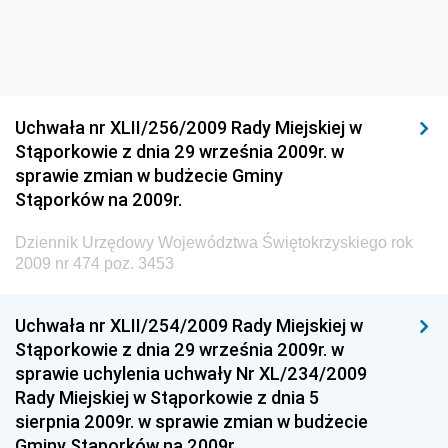
Dziennik Urzędowy Ministra Infrastruktury i Rozwoju
Dziennik Urzędowy Głównego Inspektoratu Ochrony
Środowiska
Dziennik Urzędowy Generalnej Dyrekcji Ochrony
Uchwała nr XLII/256/2009 Rady Miejskiej w
Środowiska
Stąporkowie z dnia 29 września 2009r. w
Dziennik Urzędowy Ministerstwa Administracji,
sprawie zmian w budżecie Gminy
Gospodarki Terenowej i Ochrony Środowiska
Stąporków na 2009r.
Dziennik Urzędowy Ministerstwa Administracji i
Dziennik Urzędowy Województwa Świętokrzyskiego rok
Gospodarki Przestrzennej
2009 nr 474 poz. 3453
Dziennik Urzędowy Unii Europejskiej, L
Dziennik Urzędowy Ministerstwa Komunikacji
Uchwała nr XLII/254/2009 Rady Miejskiej w
Stąporkowie z dnia 29 września 2009r. w
Dziennik Urzędowy Ministerstwa Przemysłu
sprawie uchylenia uchwały Nr XL/234/2009
Chemicznego i Lekkiego
Rady Miejskiej w Stąporkowie z dnia 5
Dziennik Urzędowy Ministerstwa Rolnictwa i
sierpnia 2009r. w sprawie zmian w budżecie
Gospodarki Żywnościowej
Gminy Stąporków na 2009r.