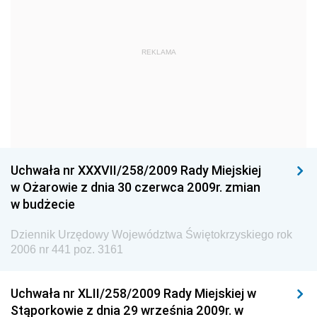
Straży Pożarnej
Dziennik Urzędowy Głównego Urzędu Statystycznego
Dziennik Urzędowy Ministra Kultury i Dziedzictwa
REKLAMA
Narodowego
Dziennik Urzędowy Komendy Głównej Policji
Dziennik Urzędowy Ministra Gospodarki
Dziennik Urzędowy Urzędu Ochrony Konkurencji i
Konsumentów
Uchwała nr XXXVII/258/2009 Rady Miejskiej
Dziennik Urzędowy Ministra Pracy i Polityki
w Ożarowie z dnia 30 czerwca 2009r. zmian
Społecznej
w budżecie
Dziennik Urzędowy Ministra Spraw Zagranicznych
Dziennik Urzędowy Województwa Świętokrzyskiego rok
Dziennik Urzędowy Urzędu Lotnictwa Cywilnego
2006 nr 441 poz. 3161
Dziennik Urzędowy Komisji Nadzoru Finansowego
Uchwała nr XLII/258/2009 Rady Miejskiej w
Dziennik Urzędowy Ministerstwa Hutnictwa i
Stąporkowie z dnia 29 września 2009r. w
Przemysłu Maszynowego