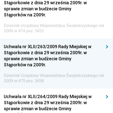
Materiałów Budowlanych
Stąporkowie z dnia 29 września 2009r. w
sprawie zmian w budżecie Gminy
Dziennik Urzędowy Ministra Infrastruktury i Rozwoju
Stąporków na 2009r.
Dziennik Urzędowy Głównego Inspektoratu Ochrony
Środowiska
Dziennik Urzędowy Województwa Świętokrzyskiego rok
2009 nr 474 poz. 3452
Dziennik Urzędowy Generalnej Dyrekcji Ochrony
Środowiska
Uchwała nr XLII/263/2009 Rady Miejskiej w
Dziennik Urzędowy Ministerstwa Administracji,
Stąporkowie z dnia 29 września 2009r. w
Gospodarki Terenowej i Ochrony Środowiska
sprawie zmian w budżecie Gminy
Dziennik Urzędowy Ministerstwa Administracji i
Stąporków na 2009r.
Gospodarki Przestrzennej
Dziennik Urzędowy Województwa Świętokrzyskiego rok
Dziennik Urzędowy Unii Europejskiej, L
2009 nr 475 poz. 3458
Dziennik Urzędowy Ministerstwa Komunikacji
Dziennik Urzędowy Ministerstwa Przemysłu
Uchwała nr XLII/264/2009 Rady Miejskiej w
Chemicznego i Lekkiego
Stąporkowie z dnia 29 września 2009r. w
sprawie zmian w budżecie Gminy
Dziennik Urzędowy Ministerstwa Rolnictwa i