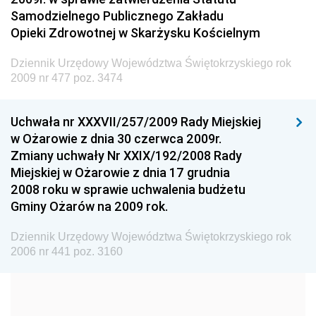
Administracji
Samodzielnego Publicznego Zakładu
Dziennik Urzędowy Ministra Transportu
Opieki Zdrowotnej w Skarżysku Kościelnym
Dziennik Urzędowy Ministra Budownictwa
Dziennik Urzędowy Województwa Świętokrzyskiego rok
Dziennik Urzędowy Ministra Nauki i Szkolnictwa
2009 nr 477 poz. 3474
Wyższego
Dziennik Urzędowy Głównego Urzędu Miar
Uchwała nr XXXVII/257/2009 Rady Miejskiej
w Ożarowie z dnia 30 czerwca 2009r.
Dziennik Urzędowy Ministra Rolnictwa i Rozwoju Wsi
Zmiany uchwały Nr XXIX/192/2008 Rady
Dziennik Urzędowy Ministra Edukacji Narodowej i
Miejskiej w Ożarowie z dnia 17 grudnia
Sportu
2008 roku w sprawie uchwalenia budżetu
Gminy Ożarów na 2009 rok.
Dziennik Urzędowy Ministra Edukacji i Nauki
Dziennik Urzędowy Ministra Edukacji Narodowej
Dziennik Urzędowy Województwa Świętokrzyskiego rok
2006 nr 441 poz. 3160
Dziennik Urzędowy Ministra Gospodarki Morskiej
Dziennik Urzędowy Ministra Obrony Narodowej
Dziennik Urzędowy Komendy Głównej Państwowej