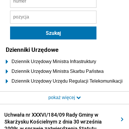
Dzienniki Urzędowe
Dziennik Urzędowy Ministra Infrastruktury
Dziennik Urzędowy Ministra Skarbu Państwa
Dziennik Urzędowy Urzędu Regulacji Telekomunikacji
i Poczty
pokaż więcej
Dziennik Urzędowy Ministra Transportu i Budownictwa
Dziennik Urzędowy Urzędu Komunikacji
Uchwała nr XXXVI/184/09 Rady Gminy w
Elektronicznej
Skarżysku Kościelnym z dnia 30 września
Dziennik Urzędowy Ministra Spraw Wewnętrznych i
2009r. w sprawie zatwierdzenia Statutu