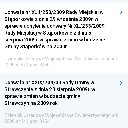
Wewnętrznego
Uchwała nr XLII/253/2009 Rady Miejskiej w
Dziennik Urzędowy Urzędu Patentowego
Stąporkowie z dnia 29 września 2009r. w
Rzeczypospolitej Polskiej
sprawie uchylenia uchwały Nr XL/233/2009
Dziennik Urzędowy Generalnej Dyrekcji Dróg
Rady Miejskiej w Stąporkowie z dnia 5
Krajowych i Autostrad
sierpnia 2009r. w sprawie zmian w budżecie
Dziennik Urzędowy Ministra Środowiska
Gminy Stąporków na 2009r.
Dziennik Urzędowy Ministra Administracji i Cyfryzacji
Dziennik Urzędowy Województwa Świętokrzyskiego rok
Dziennik Urzędowy Ministra Edukacji
2009 nr 474 poz. 3450
Dziennik Urzędowy Ministra Nauki
Uchwała nr XXIX/204/09 Rady Gminy w
Dziennik Urzędowy Ministra Przemysłu
Strawczynie z dnia 28 sierpnia 2009r. w
Dziennik Urzędowy Ministra Finansów i Gospodarki
sprawie zmian w budżecie gminy
Strawczyn na 2009 rok
Dziennik Urzędowy Ministra do Spraw Unii
Europejskiej
Dziennik Urzędowy Województwa Świętokrzyskiego rok
Dziennik Urzędowy Agencji Wywiadu
2006 nr 441 poz. 3164