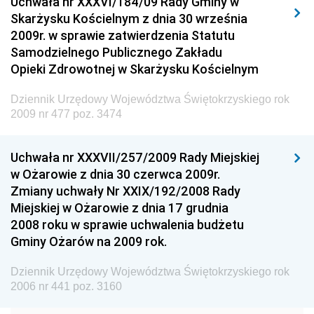
Uchwała nr XXXVI/184/09 Rady Gminy w
Elektronicznej
Skarżysku Kościelnym z dnia 30 września
Dziennik Urzędowy Ministra Spraw Wewnętrznych i
2009r. w sprawie zatwierdzenia Statutu
Administracji
Samodzielnego Publicznego Zakładu
Dziennik Urzędowy Ministra Transportu
Opieki Zdrowotnej w Skarżysku Kościelnym
Dziennik Urzędowy Ministra Budownictwa
Dziennik Urzędowy Województwa Świętokrzyskiego rok
Dziennik Urzędowy Ministra Nauki i Szkolnictwa
2009 nr 477 poz. 3474
Wyższego
Dziennik Urzędowy Głównego Urzędu Miar
Uchwała nr XXXVII/257/2009 Rady Miejskiej
w Ożarowie z dnia 30 czerwca 2009r.
Dziennik Urzędowy Ministra Rolnictwa i Rozwoju Wsi
Zmiany uchwały Nr XXIX/192/2008 Rady
Dziennik Urzędowy Ministra Edukacji Narodowej i
Miejskiej w Ożarowie z dnia 17 grudnia
Sportu
2008 roku w sprawie uchwalenia budżetu
Gminy Ożarów na 2009 rok.
Dziennik Urzędowy Ministra Edukacji i Nauki
Dziennik Urzędowy Ministra Edukacji Narodowej
Dziennik Urzędowy Województwa Świętokrzyskiego rok
2006 nr 441 poz. 3160
Dziennik Urzędowy Ministra Gospodarki Morskiej
Dziennik Urzędowy Ministra Obrony Narodowej