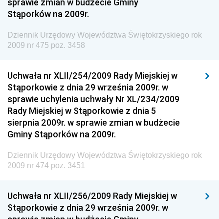
sprawie zmian w budżecie Gminy
Chemicznego i Lekkiego
Stąporków na 2009r.
Dziennik Urzędowy Ministerstwa Rolnictwa i
Gospodarki Żywnościowej
Dziennik Urzędowy Województwa Świętokrzyskiego rok
2009 nr 475 poz. 3458
Dziennik Urzędowy Ministra Rodziny, Pracy i Polityki
Społecznej
Uchwała nr XLII/254/2009 Rady Miejskiej w
Dziennik Urzędowy Ministra Cyfryzacji
Stąporkowie z dnia 29 września 2009r. w
Dziennik Urzędowy Ministra Rozwoju
sprawie uchylenia uchwały Nr XL/234/2009
Dziennik Urzędowy Ministra Infrastruktury i
Rady Miejskiej w Stąporkowie z dnia 5
Budownictwa
sierpnia 2009r. w sprawie zmian w budżecie
Gminy Stąporków na 2009r.
Dziennik Urzędowy Ministra Gospodarki Morskiej i
Żeglugi Śródlądowej
Dziennik Urzędowy Województwa Świętokrzyskiego rok
Dziennik Urzędowy Ministra Energii
2009 nr 474 poz. 3451
Dziennik Urzędowy Ministra Finansów
Uchwała nr XLII/256/2009 Rady Miejskiej w
Dziennik Urzędowy Ministra Sprawiedliwości
Stąporkowie z dnia 29 września 2009r. w
Dziennik Urzędowy Ministra Rozwoju i Finansów