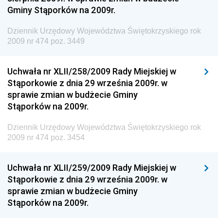
Dziennik Urzędowy Ministra Aktywów Państwowych
Gminy Stąporków na 2009r.
Dziennik Urzędowy Ministra Zdrowia
Dziennik Urzędowy Województwa Świętokrzyskiego rok
Dziennik Urzędowy Ministra Środowiska i Głównego
2009 nr 474 poz. 3449
Inspektora Ochrony Środowiska
Dziennik Urzędowy Ministra Klimatu i Środowiska
Uchwała nr XLII/258/2009 Rady Miejskiej w
Dziennik Urzędowy Ministerstwa Kultury, Dziedzictwa
Stąporkowie z dnia 29 września 2009r. w
Narodowego i Sportu
sprawie zmian w budżecie Gminy
Stąporków na 2009r.
Dziennik Urzędowy Ministra Finansów, Funduszy i
Polityki Regionalnej
Dziennik Urzędowy Województwa Świętokrzyskiego rok
Dziennik Urzędowy Ministra Rozwoju, Pracy i
2009 nr 474 poz. 3454
Technologii
Dziennik Urzędowy Ministra Kultury, Dziedzictwa
Uchwała nr XLII/259/2009 Rady Miejskiej w
Narodowego i Sportu
Stąporkowie z dnia 29 września 2009r. w
sprawie zmian w budżecie Gminy
Dziennik Urzędowy Ministra Rodziny i Polityki
Stąporków na 2009r.
Społecznej