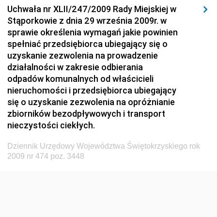
Uchwała nr XLII/247/2009 Rady Miejskiej w
Dziennik Urzędowy Ministerstwa Hutnictwa i
Stąporkowie z dnia 29 września 2009r. w
Przemysłu Maszynowego
sprawie określenia wymagań jakie powinien
Dziennik Urzędowy Ministerstwa Zdrowia i Opieki
spełniać przedsiębiorca ubiegający się o
Społecznej
uzyskanie zezwolenia na prowadzenie
działalności w zakresie odbierania
Dziennik Urzędowy Ministerstwa Rolnictwa, Leśnictwa
odpadów komunalnych od właścicieli
i Gospodarki Żywnościowej
nieruchomości i przedsiębiorca ubiegający
Dziennik Urzędowy Ministra Spraw Wewnętrznych
się o uzyskanie zezwolenia na opróżnianie
Dziennik Urzędowy Ministra Transportu, Budownictwa
zbiorników bezodpływowych i transport
i Gospodarki Morskiej
nieczystości ciekłych.
Dziennik Urzędowy Ministra Administracji i Cyfryzacji
Dziennik Urzędowy Województwa Świętokrzyskiego rok
Dziennik Urzędowy Głównego Inspektora Ochrony
2009 nr 474 poz. 3448
Środowiska
Dziennik Urzędowy Ministra Środowiska
Dziennik Urzędowy Ministra Sportu i Turystyki
Dziennik Urzędowy Ministra Rozwoju Regionalnego