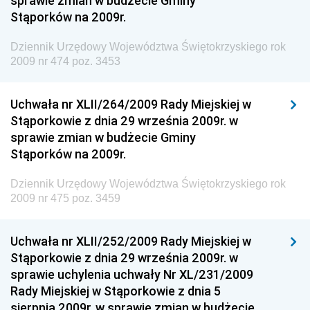
sprawie zmian w budżecie Gminy
Stąporków na 2009r.
Dziennik Urzędowy Wyższego Urzędu Górniczego
Dziennik Urzędowy Prezesa Urzędu Transportu
Dziennik Urzędowy Województwa Świętokrzyskiego rok
Kolejowego
2009 nr 474 poz. 3453
Dziennik Urzędowy Ministra Przedsiębiorczości i
Technologii
Uchwała nr XLII/264/2009 Rady Miejskiej w
Stąporkowie z dnia 29 września 2009r. w
Dziennik Urzędowy Ministra Inwestycji i Rozwoju
sprawie zmian w budżecie Gminy
Dziennik Urzędowy Naczelnego Dyrektora Archiwów
Stąporków na 2009r.
Państwowych
Dziennik Urzędowy Województwa Świętokrzyskiego rok
Dziennik Urzędowy Ministra Finansów, Inwestycji i
2009 nr 475 poz. 3459
Rozwoju
Dziennik Urzędowy Ministra Klimatu
Uchwała nr XLII/252/2009 Rady Miejskiej w
Dziennik Urzędowy Ministra Sportu
Stąporkowie z dnia 29 września 2009r. w
Dziennik Urzędowy Ministra Funduszy i Polityki
sprawie uchylenia uchwały Nr XL/231/2009
Regionalnej
Rady Miejskiej w Stąporkowie z dnia 5
sierpnia 2009r. w sprawie zmian w budżecie