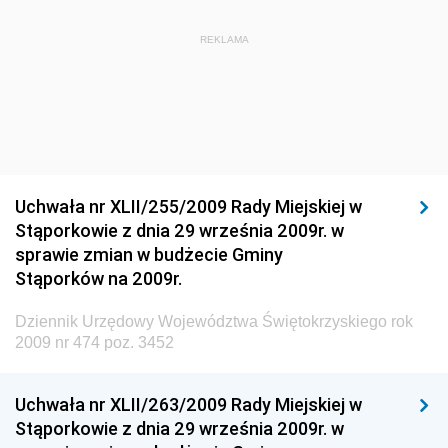
Dziennik Urzędowy Ministra Budownictwa i Przemysłu
REKLAMA
Materiałów Budowlanych
Dziennik Urzędowy Ministra Infrastruktury i Rozwoju
Dziennik Urzędowy Głównego Inspektoratu Ochrony
Środowiska
Dziennik Urzędowy Generalnej Dyrekcji Ochrony
Uchwała nr XLII/255/2009 Rady Miejskiej w
Środowiska
Stąporkowie z dnia 29 września 2009r. w
Dziennik Urzędowy Ministerstwa Administracji,
sprawie zmian w budżecie Gminy
Gospodarki Terenowej i Ochrony Środowiska
Stąporków na 2009r.
Dziennik Urzędowy Ministerstwa Administracji i
Dziennik Urzędowy Województwa Świętokrzyskiego rok
Gospodarki Przestrzennej
2009 nr 474 poz. 3452
Dziennik Urzędowy Unii Europejskiej, L
Dziennik Urzędowy Ministerstwa Komunikacji
Uchwała nr XLII/263/2009 Rady Miejskiej w
Stąporkowie z dnia 29 września 2009r. w
Dziennik Urzędowy Ministerstwa Przemysłu