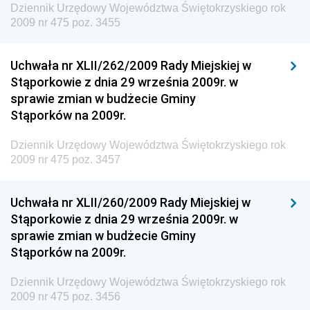
Dziennik Urzędowy Komendy Głównej Straży
Dziennik Urzędowy Województwa Świętokrzyskiego rok
Granicznej
2009 nr 475 poz. 3455
Dziennik Urzędowy Głównego Inspektoratu Transportu
Drogowego
Uchwała nr XLII/262/2009 Rady Miejskiej w
Stąporkowie z dnia 29 września 2009r. w
Dziennik Urzędowy Narodowego Banku Polskiego
sprawie zmian w budżecie Gminy
Dziennik Urzędowy Komendy Głównej Policji
Stąporków na 2009r.
Dziennik Urzędowy Ministra Pracy i Polityki
Dziennik Urzędowy Województwa Świętokrzyskiego rok
Społecznej
2009 nr 475 poz. 3457
Dziennik Urzędowy Ministra Transportu, Budownictwa
i Gospodarki Morskiej
Uchwała nr XLII/260/2009 Rady Miejskiej w
Dziennik Urzędowy Ministra Rozwoju i Technologii
Stąporkowie z dnia 29 września 2009r. w
sprawie zmian w budżecie Gminy
Dziennik Urzędowy Ministra Spraw Zagranicznych
Stąporków na 2009r.
Dziennik Urzędowy Centralnego Biura
Antykorupcyjnego
Dziennik Urzędowy Województwa Świętokrzyskiego rok
2009 nr 475 poz. 3456
Dziennik Urzędowy Agencji Bezpieczeństwa