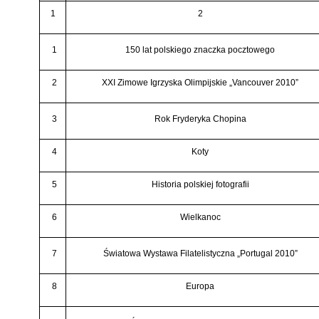
1
2
1
150 lat polskiego znaczka pocztowego
2
XXI Zimowe Igrzyska Olimpijskie „Vancouver 2010”
3
Rok Fryderyka Chopina
4
Koty
5
Historia polskiej fotografii
6
Wielkanoc
7
Światowa Wystawa Filatelistyczna „Portugal 2010”
8
Europa