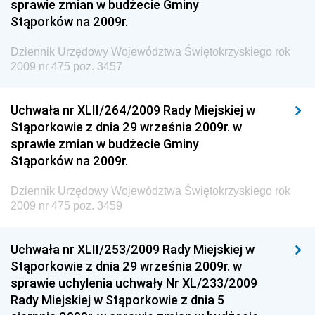
sprawie zmian w budżecie Gminy
Stąporków na 2009r.
Dziennik Urzędowy Wyższego Urzędu Górniczego
Dziennik Urzędowy Prezesa Urzędu Transportu
Dziennik Urzędowy Województwa Świętokrzyskiego rok
Kolejowego
2009 nr 475 poz. 3457
Dziennik Urzędowy Ministra Przedsiębiorczości i
Technologii
Uchwała nr XLII/264/2009 Rady Miejskiej w
Stąporkowie z dnia 29 września 2009r. w
Dziennik Urzędowy Ministra Inwestycji i Rozwoju
sprawie zmian w budżecie Gminy
Dziennik Urzędowy Naczelnego Dyrektora Archiwów
Stąporków na 2009r.
Państwowych
Dziennik Urzędowy Województwa Świętokrzyskiego rok
Dziennik Urzędowy Ministra Finansów, Inwestycji i
2009 nr 475 poz. 3459
Rozwoju
Dziennik Urzędowy Ministra Klimatu
Uchwała nr XLII/253/2009 Rady Miejskiej w
Dziennik Urzędowy Ministra Sportu
Stąporkowie z dnia 29 września 2009r. w
Dziennik Urzędowy Ministra Funduszy i Polityki
sprawie uchylenia uchwały Nr XL/233/2009
Regionalnej
Rady Miejskiej w Stąporkowie z dnia 5