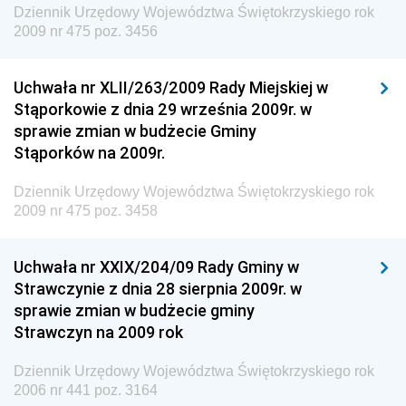
Wewnętrznego
Dziennik Urzędowy Województwa Świętokrzyskiego rok
2009 nr 475 poz. 3456
Dziennik Urzędowy Urzędu Patentowego
Rzeczypospolitej Polskiej
Uchwała nr XLII/263/2009 Rady Miejskiej w
Dziennik Urzędowy Generalnej Dyrekcji Dróg
Stąporkowie z dnia 29 września 2009r. w
Krajowych i Autostrad
sprawie zmian w budżecie Gminy
Dziennik Urzędowy Ministra Środowiska
Stąporków na 2009r.
Dziennik Urzędowy Ministra Administracji i Cyfryzacji
Dziennik Urzędowy Województwa Świętokrzyskiego rok
Dziennik Urzędowy Ministra Edukacji
2009 nr 475 poz. 3458
Dziennik Urzędowy Ministra Nauki
Uchwała nr XXIX/204/09 Rady Gminy w
Dziennik Urzędowy Ministra Przemysłu
Strawczynie z dnia 28 sierpnia 2009r. w
Dziennik Urzędowy Ministra Finansów i Gospodarki
sprawie zmian w budżecie gminy
Strawczyn na 2009 rok
Dziennik Urzędowy Ministra do Spraw Unii
Europejskiej
Dziennik Urzędowy Województwa Świętokrzyskiego rok
Dziennik Urzędowy Agencji Wywiadu
2006 nr 441 poz. 3164