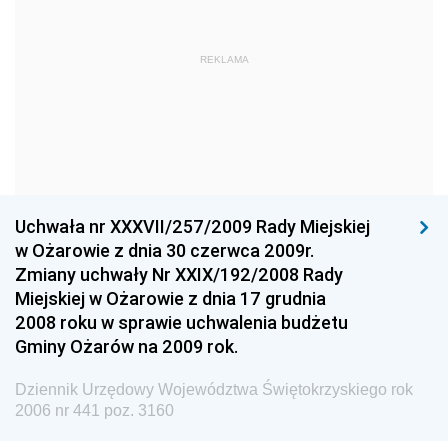
Dziennik Urzędowy Ministra Obrony Narodowej
Dziennik Urzędowy Komendy Głównej Państwowej
REKLAMA
Straży Pożarnej
Dziennik Urzędowy Głównego Urzędu Statystycznego
Dziennik Urzędowy Ministra Kultury i Dziedzictwa
Narodowego
Dziennik Urzędowy Komendy Głównej Policji
Uchwała nr XXXVII/257/2009 Rady Miejskiej
Dziennik Urzędowy Ministra Gospodarki
w Ożarowie z dnia 30 czerwca 2009r.
Dziennik Urzędowy Urzędu Ochrony Konkurencji i
Zmiany uchwały Nr XXIX/192/2008 Rady
Konsumentów
Miejskiej w Ożarowie z dnia 17 grudnia
Dziennik Urzędowy Ministra Pracy i Polityki
2008 roku w sprawie uchwalenia budżetu
Społecznej
Gminy Ożarów na 2009 rok.
Dziennik Urzędowy Ministra Spraw Zagranicznych
Dziennik Urzędowy Województwa Świętokrzyskiego rok
Dziennik Urzędowy Urzędu Lotnictwa Cywilnego
2006 nr 441 poz. 3160
Dziennik Urzędowy Komisji Nadzoru Finansowego