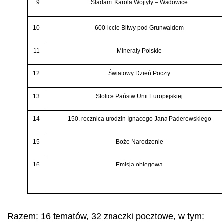
9
Śladami Karola Wojtyły – Wadowice
10
600-lecie Bitwy pod Grunwaldem
11
Minerały Polskie
12
Światowy Dzień Poczty
13
Stolice Państw Unii Europejskiej
14
150. rocznica urodzin Ignacego Jana Paderewskiego
15
Boże Narodzenie
16
Emisja obiegowa
Razem: 16 tematów, 32 znaczki pocztowe, w tym: