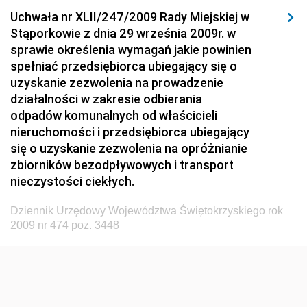
Uchwała nr XLII/247/2009 Rady Miejskiej w
Dziennik Urzędowy Ministerstwa Hutnictwa i
Stąporkowie z dnia 29 września 2009r. w
Przemysłu Maszynowego
sprawie określenia wymagań jakie powinien
Dziennik Urzędowy Ministerstwa Zdrowia i Opieki
spełniać przedsiębiorca ubiegający się o
Społecznej
uzyskanie zezwolenia na prowadzenie
działalności w zakresie odbierania
Dziennik Urzędowy Ministerstwa Rolnictwa, Leśnictwa
odpadów komunalnych od właścicieli
i Gospodarki Żywnościowej
nieruchomości i przedsiębiorca ubiegający
Dziennik Urzędowy Ministra Spraw Wewnętrznych
się o uzyskanie zezwolenia na opróżnianie
Dziennik Urzędowy Ministra Transportu, Budownictwa
zbiorników bezodpływowych i transport
i Gospodarki Morskiej
nieczystości ciekłych.
Dziennik Urzędowy Ministra Administracji i Cyfryzacji
Dziennik Urzędowy Województwa Świętokrzyskiego rok
Dziennik Urzędowy Głównego Inspektora Ochrony
2009 nr 474 poz. 3448
Środowiska
Dziennik Urzędowy Ministra Środowiska
Dziennik Urzędowy Ministra Sportu i Turystyki