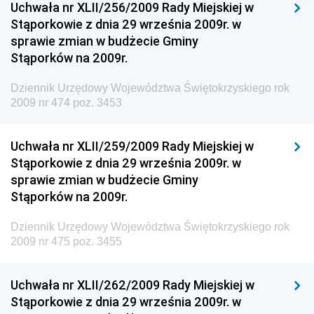
Uchwała nr XLII/256/2009 Rady Miejskiej w
Chemicznego i Lekkiego
Stąporkowie z dnia 29 września 2009r. w
Dziennik Urzędowy Ministerstwa Rolnictwa i
sprawie zmian w budżecie Gminy
Gospodarki Żywnościowej
Stąporków na 2009r.
Dziennik Urzędowy Ministra Rodziny, Pracy i Polityki
Społecznej
Dziennik Urzędowy Województwa Świętokrzyskiego rok
2009 nr 474 poz. 3453
Dziennik Urzędowy Ministra Cyfryzacji
Dziennik Urzędowy Ministra Rozwoju
Uchwała nr XLII/259/2009 Rady Miejskiej w
Dziennik Urzędowy Ministra Infrastruktury i
Stąporkowie z dnia 29 września 2009r. w
Budownictwa
sprawie zmian w budżecie Gminy
Stąporków na 2009r.
Dziennik Urzędowy Ministra Gospodarki Morskiej i
Żeglugi Śródlądowej
Dziennik Urzędowy Województwa Świętokrzyskiego rok
Dziennik Urzędowy Ministra Energii
2009 nr 475 poz. 3455
Dziennik Urzędowy Ministra Finansów
Uchwała nr XLII/262/2009 Rady Miejskiej w
Dziennik Urzędowy Ministra Sprawiedliwości
Stąporkowie z dnia 29 września 2009r. w
Dziennik Urzędowy Ministra Rozwoju i Finansów