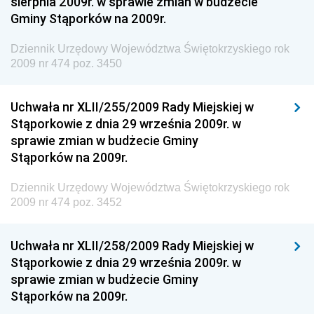
sierpnia 2009r. w sprawie zmian w budżecie
Dziennik Urzędowy Ministra Aktywów Państwowych
Gminy Stąporków na 2009r.
Dziennik Urzędowy Ministra Zdrowia
Dziennik Urzędowy Województwa Świętokrzyskiego rok
Dziennik Urzędowy Ministra Środowiska i Głównego
2009 nr 474 poz. 3450
Inspektora Ochrony Środowiska
Dziennik Urzędowy Ministra Klimatu i Środowiska
Uchwała nr XLII/255/2009 Rady Miejskiej w
Dziennik Urzędowy Ministerstwa Kultury, Dziedzictwa
Stąporkowie z dnia 29 września 2009r. w
Narodowego i Sportu
sprawie zmian w budżecie Gminy
Stąporków na 2009r.
Dziennik Urzędowy Ministra Finansów, Funduszy i
Polityki Regionalnej
Dziennik Urzędowy Województwa Świętokrzyskiego rok
Dziennik Urzędowy Ministra Rozwoju, Pracy i
2009 nr 474 poz. 3452
Technologii
Dziennik Urzędowy Ministra Kultury, Dziedzictwa
Uchwała nr XLII/258/2009 Rady Miejskiej w
Narodowego i Sportu
Stąporkowie z dnia 29 września 2009r. w
sprawie zmian w budżecie Gminy
Dziennik Urzędowy Ministra Rodziny i Polityki
Stąporków na 2009r.
Społecznej