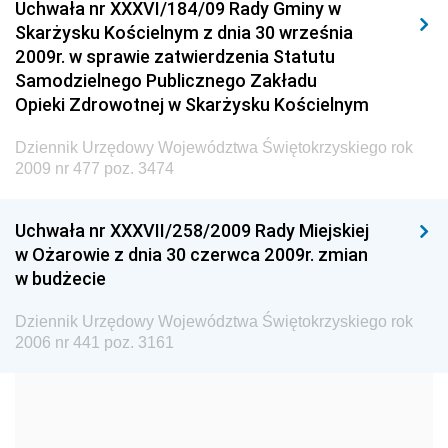
Uchwała nr XXXVI/184/09 Rady Gminy w
Elektronicznej
Skarżysku Kościelnym z dnia 30 września
Dziennik Urzędowy Ministra Spraw Wewnętrznych i
2009r. w sprawie zatwierdzenia Statutu
Administracji
Samodzielnego Publicznego Zakładu
Dziennik Urzędowy Ministra Transportu
Opieki Zdrowotnej w Skarżysku Kościelnym
Dziennik Urzędowy Ministra Budownictwa
Dziennik Urzędowy Województwa Świętokrzyskiego rok
Dziennik Urzędowy Ministra Nauki i Szkolnictwa
2009 nr 477 poz. 3474
Wyższego
Dziennik Urzędowy Głównego Urzędu Miar
Uchwała nr XXXVII/258/2009 Rady Miejskiej
w Ożarowie z dnia 30 czerwca 2009r. zmian
Dziennik Urzędowy Ministra Rolnictwa i Rozwoju Wsi
w budżecie
Dziennik Urzędowy Ministra Edukacji Narodowej i
Sportu
Dziennik Urzędowy Województwa Świętokrzyskiego rok
2006 nr 441 poz. 3161
Dziennik Urzędowy Ministra Edukacji i Nauki
Dziennik Urzędowy Ministra Edukacji Narodowej
Dziennik Urzędowy Ministra Gospodarki Morskiej