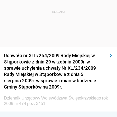
Dziennik Urzędowy Ministra Rozwoju Regionalnego
Dziennik Urzędowy Ministra Budownictwa i Przemysłu
REKLAMA
Materiałów Budowlanych
Dziennik Urzędowy Ministra Infrastruktury i Rozwoju
Dziennik Urzędowy Głównego Inspektoratu Ochrony
Środowiska
Dziennik Urzędowy Generalnej Dyrekcji Ochrony
Uchwała nr XLII/254/2009 Rady Miejskiej w
Środowiska
Stąporkowie z dnia 29 września 2009r. w
Dziennik Urzędowy Ministerstwa Administracji,
sprawie uchylenia uchwały Nr XL/234/2009
Gospodarki Terenowej i Ochrony Środowiska
Rady Miejskiej w Stąporkowie z dnia 5
sierpnia 2009r. w sprawie zmian w budżecie
Dziennik Urzędowy Ministerstwa Administracji i
Gminy Stąporków na 2009r.
Gospodarki Przestrzennej
Dziennik Urzędowy Unii Europejskiej, L
Dziennik Urzędowy Województwa Świętokrzyskiego rok
2009 nr 474 poz. 3451
Dziennik Urzędowy Ministerstwa Komunikacji
Dziennik Urzędowy Ministerstwa Przemysłu