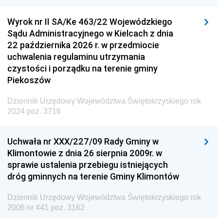
Wyrok nr II SA/Ke 463/22 Wojewódzkiego
Sądu Administracyjnego w Kielcach z dnia
22 października 2026 r. w przedmiocie
uchwalenia regulaminu utrzymania
czystości i porządku na terenie gminy
Piekoszów
Dziennik Urzędowy Województwa Świętokrzyskiego rok
2024 poz. 3716
Uchwała nr XXX/227/09 Rady Gminy w
Klimontowie z dnia 26 sierpnia 2009r. w
sprawie ustalenia przebiegu istniejących
dróg gminnych na terenie Gminy Klimontów
Dziennik Urzędowy Województwa Świętokrzyskiego rok
2006 nr 441 poz. 3162