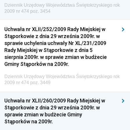
Dziennik Urzędowy Komendy Głównej Straży
Dziennik Urzędowy Województwa Świętokrzyskiego rok
Granicznej
2009 nr 474 poz. 3454
Dziennik Urzędowy Głównego Inspektoratu Transportu
Drogowego
Uchwała nr XLII/252/2009 Rady Miejskiej w
Stąporkowie z dnia 29 września 2009r. w
Dziennik Urzędowy Narodowego Banku Polskiego
sprawie uchylenia uchwały Nr XL/231/2009
Dziennik Urzędowy Komendy Głównej Policji
Rady Miejskiej w Stąporkowie z dnia 5
sierpnia 2009r. w sprawie zmian w budżecie
Dziennik Urzędowy Ministra Pracy i Polityki
Gminy Stąporków na 2009r.
Społecznej
Dziennik Urzędowy Ministra Transportu, Budownictwa
Dziennik Urzędowy Województwa Świętokrzyskiego rok
i Gospodarki Morskiej
2009 nr 474 poz. 3449
Dziennik Urzędowy Ministra Rozwoju i Technologii
Uchwała nr XLII/260/2009 Rady Miejskiej w
Dziennik Urzędowy Ministra Spraw Zagranicznych
Stąporkowie z dnia 29 września 2009r. w
Dziennik Urzędowy Centralnego Biura
sprawie zmian w budżecie Gminy
Antykorupcyjnego
Stąporków na 2009r.
Dziennik Urzędowy Agencji Bezpieczeństwa