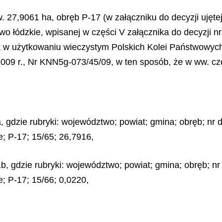
ow. 27,9061 ha, obręb P-17 (w załączniku do decyzji uję
wo łódzkie, wpisanej w części V załącznika do decyzji n
 w użytkowaniu wieczystym Polskich Kolei Państwowych 
009 r., Nr KNN5g-073/45/09, w ten sposób, że w ww. czę
, gdzie rubryki: województwo; powiat; gmina; obręb; nr d
e; P-17; 15/65; 26,7916,
b, gdzie rubryki: województwo; powiat; gmina; obręb; nr 
e; P-17; 15/66; 0,0220,