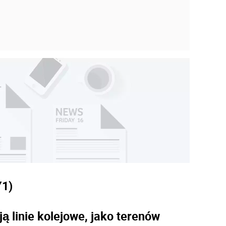
Y
1)
ą linie kolejowe, jako terenów