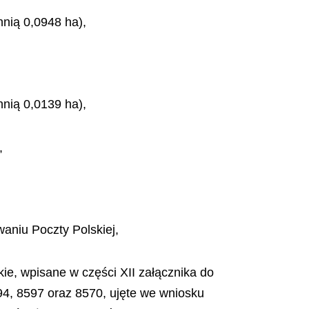
hnią 0,0948 ha),
hnią 0,0139 ha),
,
aniu Poczty Polskiej,
ie, wpisane w części XII załącznika do
94, 8597 oraz 8570, ujęte we wniosku