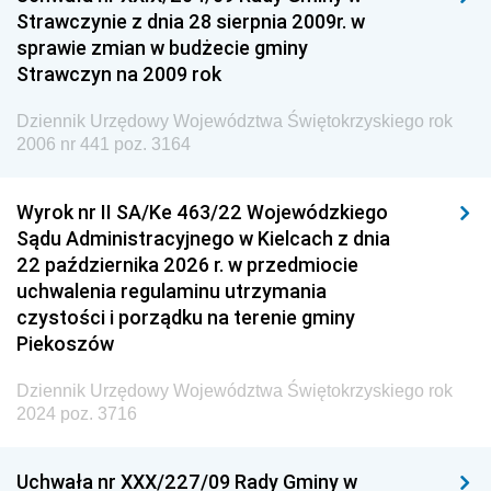
Strawczynie z dnia 28 sierpnia 2009r. w
Dziennik Urzędowy Ministra Finansów i Gospodarki
sprawie zmian w budżecie gminy
Strawczyn na 2009 rok
Dziennik Urzędowy Ministra do Spraw Unii
Europejskiej
Dziennik Urzędowy Województwa Świętokrzyskiego rok
Dziennik Urzędowy Agencji Wywiadu
2006 nr 441 poz. 3164
Wyrok nr II SA/Ke 463/22 Wojewódzkiego
Sądu Administracyjnego w Kielcach z dnia
22 października 2026 r. w przedmiocie
uchwalenia regulaminu utrzymania
czystości i porządku na terenie gminy
Piekoszów
Dziennik Urzędowy Województwa Świętokrzyskiego rok
2024 poz. 3716
Uchwała nr XXX/227/09 Rady Gminy w