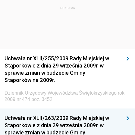
Dziennik Urzędowy Głównego Inspektora Ochrony
REKLAMA
Środowiska
Dziennik Urzędowy Ministra Środowiska
Dziennik Urzędowy Ministra Sportu i Turystyki
Dziennik Urzędowy Ministra Rozwoju Regionalnego
Dziennik Urzędowy Ministra Budownictwa i Przemysłu
Uchwała nr XLII/255/2009 Rady Miejskiej w
Materiałów Budowlanych
Stąporkowie z dnia 29 września 2009r. w
sprawie zmian w budżecie Gminy
Dziennik Urzędowy Ministra Infrastruktury i Rozwoju
Stąporków na 2009r.
Dziennik Urzędowy Głównego Inspektoratu Ochrony
Środowiska
Dziennik Urzędowy Województwa Świętokrzyskiego rok
2009 nr 474 poz. 3452
Dziennik Urzędowy Generalnej Dyrekcji Ochrony
Środowiska
Uchwała nr XLII/263/2009 Rady Miejskiej w
Dziennik Urzędowy Ministerstwa Administracji,
Stąporkowie z dnia 29 września 2009r. w
Gospodarki Terenowej i Ochrony Środowiska
sprawie zmian w budżecie Gminy