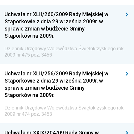
Dziennik Urzędowy Ministra Rozwoju i Technologii
Uchwała nr XLII/260/2009 Rady Miejskiej w
Dziennik Urzędowy Ministra Spraw Zagranicznych
Stąporkowie z dnia 29 września 2009r. w
Dziennik Urzędowy Centralnego Biura
sprawie zmian w budżecie Gminy
Antykorupcyjnego
Stąporków na 2009r.
Dziennik Urzędowy Agencji Bezpieczeństwa
Wewnętrznego
Dziennik Urzędowy Województwa Świętokrzyskiego rok
2009 nr 475 poz. 3456
Dziennik Urzędowy Urzędu Patentowego
Rzeczypospolitej Polskiej
Uchwała nr XLII/256/2009 Rady Miejskiej w
Dziennik Urzędowy Generalnej Dyrekcji Dróg
Stąporkowie z dnia 29 września 2009r. w
Krajowych i Autostrad
sprawie zmian w budżecie Gminy
Dziennik Urzędowy Ministra Środowiska
Stąporków na 2009r.
Dziennik Urzędowy Ministra Administracji i Cyfryzacji
Dziennik Urzędowy Województwa Świętokrzyskiego rok
Dziennik Urzędowy Ministra Edukacji
2009 nr 474 poz. 3453
Dziennik Urzędowy Ministra Nauki
Uchwała nr XXIX/204/09 Rady Gminy w
Dziennik Urzędowy Ministra Przemysłu