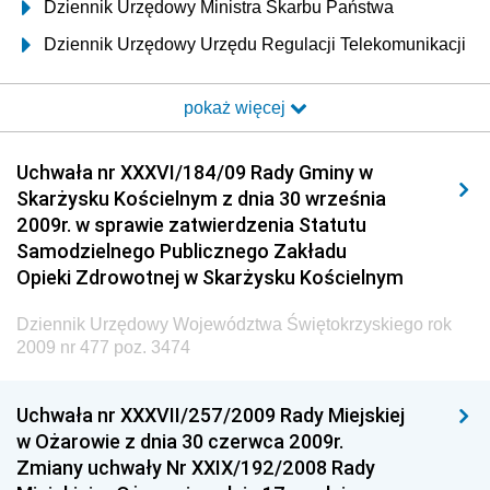
Dziennik Urzędowy Ministra Skarbu Państwa
Dziennik Urzędowy Urzędu Regulacji Telekomunikacji
i Poczty
pokaż więcej
Dziennik Urzędowy Ministra Transportu i Budownictwa
Dziennik Urzędowy Urzędu Komunikacji
Uchwała nr XXXVI/184/09 Rady Gminy w
Elektronicznej
Skarżysku Kościelnym z dnia 30 września
Dziennik Urzędowy Ministra Spraw Wewnętrznych i
2009r. w sprawie zatwierdzenia Statutu
Administracji
Samodzielnego Publicznego Zakładu
Dziennik Urzędowy Ministra Transportu
Opieki Zdrowotnej w Skarżysku Kościelnym
Dziennik Urzędowy Ministra Budownictwa
Dziennik Urzędowy Województwa Świętokrzyskiego rok
Dziennik Urzędowy Ministra Nauki i Szkolnictwa
2009 nr 477 poz. 3474
Wyższego
Dziennik Urzędowy Głównego Urzędu Miar
Uchwała nr XXXVII/257/2009 Rady Miejskiej
w Ożarowie z dnia 30 czerwca 2009r.
Dziennik Urzędowy Ministra Rolnictwa i Rozwoju Wsi
Zmiany uchwały Nr XXIX/192/2008 Rady
Dziennik Urzędowy Ministra Edukacji Narodowej i