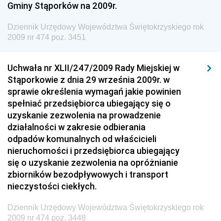
Gminy Stąporków na 2009r.
Żeglugi Śródlądowej
Dziennik Urzędowy Ministra Energii
Dziennik Urzędowy Województwa Świętokrzyskiego rok
2009 nr 474 poz. 3451
Dziennik Urzędowy Ministra Finansów
Dziennik Urzędowy Ministra Sprawiedliwości
Uchwała nr XLII/247/2009 Rady Miejskiej w
Dziennik Urzędowy Ministra Rozwoju i Finansów
Stąporkowie z dnia 29 września 2009r. w
Dziennik Urzędowy Wyższego Urzędu Górniczego
sprawie określenia wymagań jakie powinien
spełniać przedsiębiorca ubiegający się o
Dziennik Urzędowy Prezesa Urzędu Transportu
uzyskanie zezwolenia na prowadzenie
Kolejowego
działalności w zakresie odbierania
Dziennik Urzędowy Ministra Przedsiębiorczości i
odpadów komunalnych od właścicieli
Technologii
nieruchomości i przedsiębiorca ubiegający
się o uzyskanie zezwolenia na opróżnianie
Dziennik Urzędowy Ministra Inwestycji i Rozwoju
zbiorników bezodpływowych i transport
Dziennik Urzędowy Naczelnego Dyrektora Archiwów
nieczystości ciekłych.
Państwowych
Dziennik Urzędowy Województwa Świętokrzyskiego rok
Dziennik Urzędowy Ministra Finansów, Inwestycji i
2009 nr 474 poz. 3448
Rozwoju