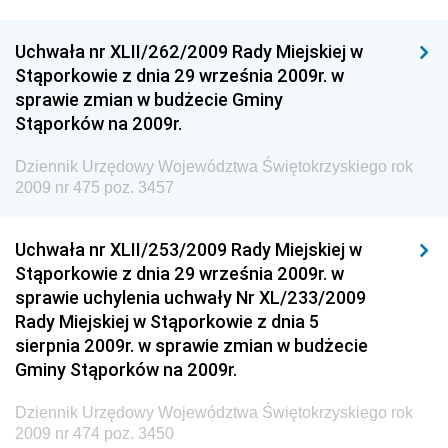
Technologii
Dziennik Urzędowy Ministra Kultury, Dziedzictwa
Uchwała nr XLII/262/2009 Rady Miejskiej w
Narodowego i Sportu
Stąporkowie z dnia 29 września 2009r. w
sprawie zmian w budżecie Gminy
Dziennik Urzędowy Ministra Rodziny i Polityki
Stąporków na 2009r.
Społecznej
Dziennik Urzędowy Komendy Głównej Straży
Dziennik Urzędowy Województwa Świętokrzyskiego rok
Granicznej
2009 nr 475 poz. 3457
Dziennik Urzędowy Głównego Inspektoratu Transportu
Drogowego
Uchwała nr XLII/253/2009 Rady Miejskiej w
Stąporkowie z dnia 29 września 2009r. w
Dziennik Urzędowy Narodowego Banku Polskiego
sprawie uchylenia uchwały Nr XL/233/2009
Dziennik Urzędowy Komendy Głównej Policji
Rady Miejskiej w Stąporkowie z dnia 5
sierpnia 2009r. w sprawie zmian w budżecie
Dziennik Urzędowy Ministra Pracy i Polityki
Gminy Stąporków na 2009r.
Społecznej
Dziennik Urzędowy Ministra Transportu, Budownictwa
Dziennik Urzędowy Województwa Świętokrzyskiego rok
i Gospodarki Morskiej
2009 nr 474 poz. 3450