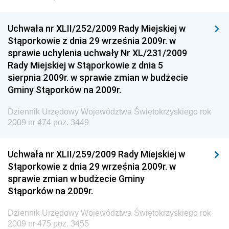
Dziennik Urzędowy Ministra Klimatu
Uchwała nr XLII/252/2009 Rady Miejskiej w
Dziennik Urzędowy Ministra Sportu
Stąporkowie z dnia 29 września 2009r. w
Dziennik Urzędowy Ministra Funduszy i Polityki
sprawie uchylenia uchwały Nr XL/231/2009
Regionalnej
Rady Miejskiej w Stąporkowie z dnia 5
sierpnia 2009r. w sprawie zmian w budżecie
Dziennik Urzędowy Ministra Aktywów Państwowych
Gminy Stąporków na 2009r.
Dziennik Urzędowy Ministra Zdrowia
Dziennik Urzędowy Województwa Świętokrzyskiego rok
Dziennik Urzędowy Ministra Środowiska i Głównego
2009 nr 474 poz. 3449
Inspektora Ochrony Środowiska
Dziennik Urzędowy Ministra Klimatu i Środowiska
Uchwała nr XLII/259/2009 Rady Miejskiej w
Dziennik Urzędowy Ministerstwa Kultury, Dziedzictwa
Stąporkowie z dnia 29 września 2009r. w
Narodowego i Sportu
sprawie zmian w budżecie Gminy
Stąporków na 2009r.
Dziennik Urzędowy Ministra Finansów, Funduszy i
Polityki Regionalnej
Dziennik Urzędowy Województwa Świętokrzyskiego rok
Dziennik Urzędowy Ministra Rozwoju, Pracy i
2009 nr 475 poz. 3455