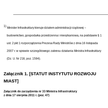
1)
Minister Infrastruktury kieruje działem administracji rządowej –
budownictwo, gospodarka przestrzenna i mieszkaniowa, na podstawie § 1
ust. 2 pkt 1 rozporządzenia Prezesa Rady Ministrów z dnia 16 listopada
2007 r. w sprawie szczegółowego zakresu działania Ministra Infrastruktury
(Dz. U. Nr 216, poz. 1594).
Załącznik 1. [STATUT INSTYTUTU ROZWOJU
MIAST]
Załącznik do zarządzenia nr 33 Ministra Infrastruktury
z dnia 17 sierpnia 2011 r. (poz. 47)