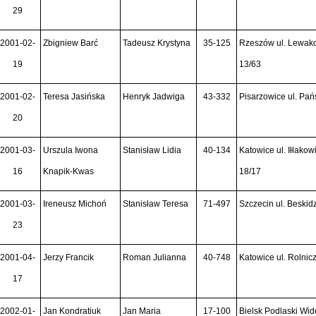
29
2001-02-
Zbigniew Barć
Tadeusz Krystyna
35-125
Rzeszów ul. Lewak
19
13/63
2001-02-
Teresa Jasińska
Henryk Jadwiga
43-332
Pisarzowice ul. Pań
20
2001-03-
Urszula Iwona
Stanisław Lidia
40-134
Katowice ul. Iłłako
16
Knapik-Kwas
18/17
2001-03-
Ireneusz Michoń
Stanisław Teresa
71-497
Szczecin ul. Beskid
23
2001-04-
Jerzy Francik
Roman Julianna
40-748
Katowice ul. Rolnic
17
2002-01-
Jan Kondratiuk
Jan Maria
17-100
Bielsk Podlaski Wi