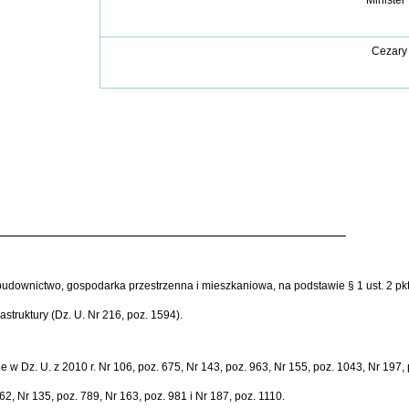
Minister 
Cezary
 – budownictwo, gospodarka przestrzenna i mieszkaniowa, na podstawie § 1 ust. 2 p
struktury (Dz. U. Nr 216, poz. 1594).
w Dz. U. z 2010 r. Nr 106, poz. 675, Nr 143, poz. 963, Nr 155, poz. 1043, Nr 197, p
62, Nr 135, poz. 789, Nr 163, poz. 981 i Nr 187, poz. 1110.