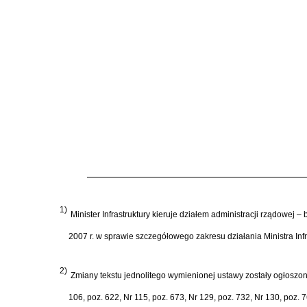
1)
Minister Infrastruktury kieruje działem administracji rządowej
2007 r. w sprawie szczegółowego zakresu działania Ministra Infra
2)
Zmiany tekstu jednolitego wymienionej ustawy zostały ogłoszone 
106, poz. 622, Nr 115, poz. 673, Nr 129, poz. 732, Nr 130, poz. 7