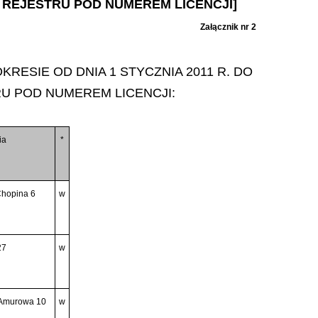
O REJESTRU POD NUMEREM LICENCJI]
Załącznik nr 2
SIE OD DNIA 1 STYCZNIA 2011 R. DO
RU POD NUMEREM LICENCJI:
ia
*
 Chopina 6
w
27
w
 Amurowa 10
w