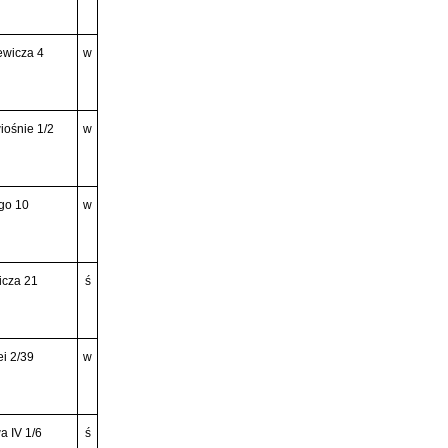
ewicza 4
w
iośnie 1/2
w
go 10
w
icza 21
ś
i 2/39
w
a IV 1/6
ś