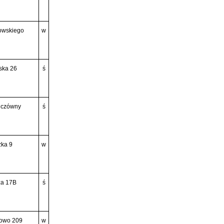
owskiego
w
ska 26
ś
wiczówny
ś
zka 9
w
za 17B
ś
dowo 209
w