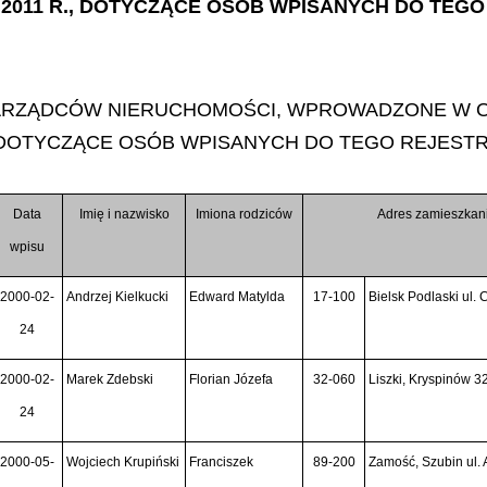
A 2011 R., DOTYCZĄCE OSÓB WPISANYCH DO TEG
RZĄDCÓW NIERUCHOMOŚCI, WPROWADZONE W OKRE
, DOTYCZĄCE OSÓB WPISANYCH DO TEGO REJEST
Data
Imię i nazwisko
Imiona rodziców
Adres zamieszkan
wpisu
2000-02-
Andrzej Kielkucki
Edward Matylda
17-100
Bielsk Podlaski ul.
24
2000-02-
Marek Zdebski
Florian Józefa
32-060
Liszki, Kryspinów 3
24
2000-05-
Wojciech Krupiński
Franciszek
89-200
Zamość, Szubin ul.