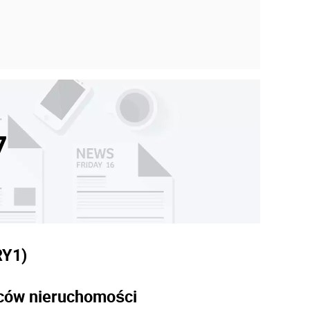
7
RY
1)
dców nieruchomości