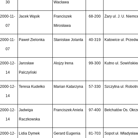
30
Wacława
2000-11-
Jacek Wąsik
Franciszek
68-200
Żary ul. J. U. Niemc
07
Mirosława
2000-11-
Paweł Zielonka
Stanisław Jolanta
40-319
Katowice ul. Przedw
07
2000-12-
Jarosław
Alojzy Irena
99-300
Kutno ul. Sowińskie
14
Palczyński
2000-12-
Teresa Kudełko
Marian Katarzyna
57-330
Szczytna ul. Robotn
14
2000-12-
Jadwiga
Franciszek Aniela
97-400
Bełchatów Os. Okrze
14
Raczkowska
2000-12-
Lidia Dymek
Gerard Eugenia
81-703
Sopot uł. Władysław