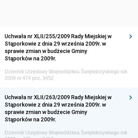
Dziennik Urzędowy Ministra Rozwoju Regionalnego
Dziennik Urzędowy Ministra Budownictwa i Przemysłu
Materiałów Budowlanych
Uchwała nr XLII/255/2009 Rady Miejskiej w
Dziennik Urzędowy Ministra Infrastruktury i Rozwoju
Stąporkowie z dnia 29 września 2009r. w
Dziennik Urzędowy Głównego Inspektoratu Ochrony
sprawie zmian w budżecie Gminy
Środowiska
Stąporków na 2009r.
Dziennik Urzędowy Generalnej Dyrekcji Ochrony
Dziennik Urzędowy Województwa Świętokrzyskiego rok
Środowiska
2009 nr 474 poz. 3452
Dziennik Urzędowy Ministerstwa Administracji,
Gospodarki Terenowej i Ochrony Środowiska
Uchwała nr XLII/263/2009 Rady Miejskiej w
Dziennik Urzędowy Ministerstwa Administracji i
Stąporkowie z dnia 29 września 2009r. w
Gospodarki Przestrzennej
sprawie zmian w budżecie Gminy
Stąporków na 2009r.
Dziennik Urzędowy Unii Europejskiej, L
Dziennik Urzędowy Ministerstwa Komunikacji
Dziennik Urzędowy Województwa Świętokrzyskiego rok