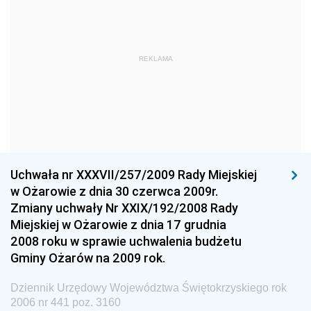
Dziennik Urzędowy Ministra Obrony Narodowej
Dziennik Urzędowy Komendy Głównej Państwowej
REKLAMA
Straży Pożarnej
Dziennik Urzędowy Głównego Urzędu Statystycznego
Dziennik Urzędowy Ministra Kultury i Dziedzictwa
Narodowego
Dziennik Urzędowy Komendy Głównej Policji
Uchwała nr XXXVII/257/2009 Rady Miejskiej
Dziennik Urzędowy Ministra Gospodarki
w Ożarowie z dnia 30 czerwca 2009r.
Dziennik Urzędowy Urzędu Ochrony Konkurencji i
Zmiany uchwały Nr XXIX/192/2008 Rady
Konsumentów
Miejskiej w Ożarowie z dnia 17 grudnia
Dziennik Urzędowy Ministra Pracy i Polityki
2008 roku w sprawie uchwalenia budżetu
Społecznej
Gminy Ożarów na 2009 rok.
Dziennik Urzędowy Ministra Spraw Zagranicznych
Dziennik Urzędowy Województwa Świętokrzyskiego rok
Dziennik Urzędowy Urzędu Lotnictwa Cywilnego
2006 nr 441 poz. 3160