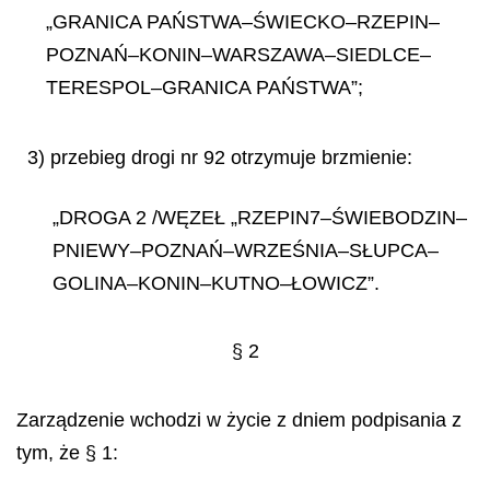
„GRANICA PAŃSTWA–ŚWIECKO–RZEPIN–
POZNAŃ–KONIN–WARSZAWA–SIEDLCE–
TERESPOL–GRANICA PAŃSTWA”;
3) przebieg drogi nr 92 otrzymuje brzmienie:
„DROGA 2 /WĘZEŁ „RZEPIN7–ŚWIEBODZIN–
PNIEWY–POZNAŃ–WRZEŚNIA–SŁUPCA–
GOLINA–KONIN–KUTNO–ŁOWICZ”.
§ 2
Zarządzenie wchodzi w życie z dniem podpisania z
tym, że § 1: