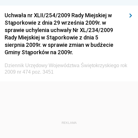
Dziennik Urzędowy Komisji Nadzoru Finansowego
Uchwała nr XLII/254/2009 Rady Miejskiej w
Dziennik Urzędowy Ministerstwa Hutnictwa i
Stąporkowie z dnia 29 września 2009r. w
Przemysłu Maszynowego
sprawie uchylenia uchwały Nr XL/234/2009
Dziennik Urzędowy Ministerstwa Zdrowia i Opieki
Rady Miejskiej w Stąporkowie z dnia 5
Społecznej
sierpnia 2009r. w sprawie zmian w budżecie
Gminy Stąporków na 2009r.
Dziennik Urzędowy Ministerstwa Rolnictwa, Leśnictwa
i Gospodarki Żywnościowej
Dziennik Urzędowy Województwa Świętokrzyskiego rok
Dziennik Urzędowy Ministra Spraw Wewnętrznych
2009 nr 474 poz. 3451
Dziennik Urzędowy Ministra Transportu, Budownictwa
i Gospodarki Morskiej
Dziennik Urzędowy Ministra Administracji i Cyfryzacji
Dziennik Urzędowy Głównego Inspektora Ochrony
Środowiska
REKLAMA
Dziennik Urzędowy Ministra Środowiska
Dziennik Urzędowy Ministra Sportu i Turystyki