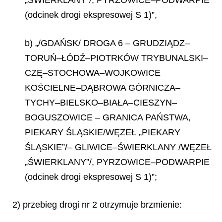
„ŚWIERKLANY”/, PYRZOWICE–PODWARPIE
(odcinek drogi ekspresowej S 1)”,
b) „/GDAŃSK/ DROGA 6 – GRUDZIĄDZ–
TORUŃ–ŁÓDŹ–PIOTRKÓW TRYBUNALSKI–
CZĘ–STOCHOWA–WOJKOWICE
KOŚCIELNE–DĄBROWA GÓRNICZA–
TYCHY–BIELSKO–BIAŁA–CIESZYN–
BOGUSZOWICE – GRANICA PAŃSTWA,
PIEKARY ŚLĄSKIE/WĘZEŁ „PIEKARY
ŚLĄSKIE”/– GLIWICE–ŚWIERKLANY /WĘZEŁ
„ŚWIERKLANY”/, PYRZOWICE–PODWARPIE
(odcinek drogi ekspresowej S 1)”;
2) przebieg drogi nr 2 otrzymuje brzmienie: