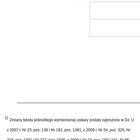
1)
Zmiany tekstu jednolitego wymienionej ustawy zostały ogłoszone w Dz. U.
z 2007 r. Nr 23, poz. 136 i Nr 192, poz. 1381, z 2008 r. Nr 54, poz. 326, Nr
218, poz. 1391 i Nr 227, poz. 1505, z 2009 r. Nr 19, poz. 100 i 101, Nr 86,