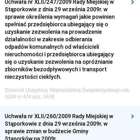
Społecznej
Uchwała nr XLII/247/2009 Rady Miejskiej w
Stąporkowie z dnia 29 września 2009r. w
Dziennik Urzędowy Komendy Głównej Straży
sprawie określenia wymagań jakie powinien
Granicznej
spełniać przedsiębiorca ubiegający się o
Dziennik Urzędowy Głównego Inspektoratu Transportu
uzyskanie zezwolenia na prowadzenie
Drogowego
działalności w zakresie odbierania
odpadów komunalnych od właścicieli
Dziennik Urzędowy Narodowego Banku Polskiego
nieruchomości i przedsiębiorca ubiegający
Dziennik Urzędowy Komendy Głównej Policji
się o uzyskanie zezwolenia na opróżnianie
zbiorników bezodpływowych i transport
Dziennik Urzędowy Ministra Pracy i Polityki
nieczystości ciekłych.
Społecznej
Dziennik Urzędowy Ministra Transportu, Budownictwa
Dziennik Urzędowy Województwa Świętokrzyskiego rok
i Gospodarki Morskiej
2009 nr 474 poz. 3448
Dziennik Urzędowy Ministra Rozwoju i Technologii
Uchwała nr XLII/260/2009 Rady Miejskiej w
Dziennik Urzędowy Ministra Spraw Zagranicznych
Stąporkowie z dnia 29 września 2009r. w
Dziennik Urzędowy Centralnego Biura
sprawie zmian w budżecie Gminy
Antykorupcyjnego
Stąporków na 2009r.