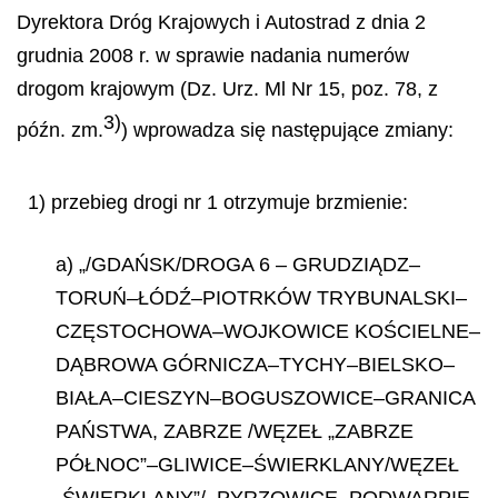
Dyrektora Dróg Krajowych i Autostrad z dnia 2
grudnia 2008 r. w sprawie nadania numerów
drogom krajowym (Dz. Urz. Ml Nr 15, poz. 78, z
3)
późn. zm.
) wprowadza się następujące zmiany:
1) przebieg drogi nr 1 otrzymuje brzmienie:
a) „/GDAŃSK/DROGA 6 – GRUDZIĄDZ–
TORUŃ–ŁÓDŹ–PIOTRKÓW TRYBUNALSKI–
CZĘSTOCHOWA–WOJKOWICE KOŚCIELNE–
DĄBROWA GÓRNICZA–TYCHY–BIELSKO–
BIAŁA–CIESZYN–BOGUSZOWICE–GRANICA
PAŃSTWA, ZABRZE /WĘZEŁ „ZABRZE
PÓŁNOC”–GLIWICE–ŚWIERKLANY/WĘZEŁ