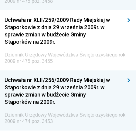
2009 nr 475 poz. 3458
Dziennik Urzędowy Ministerstwa Przemysłu
Chemicznego i Lekkiego
Uchwała nr XLII/259/2009 Rady Miejskiej w
Dziennik Urzędowy Ministerstwa Rolnictwa i
Stąporkowie z dnia 29 września 2009r. w
Gospodarki Żywnościowej
sprawie zmian w budżecie Gminy
Dziennik Urzędowy Ministra Rodziny, Pracy i Polityki
Stąporków na 2009r.
Społecznej
Dziennik Urzędowy Województwa Świętokrzyskiego rok
Dziennik Urzędowy Ministra Cyfryzacji
2009 nr 475 poz. 3455
Dziennik Urzędowy Ministra Rozwoju
Dziennik Urzędowy Ministra Infrastruktury i
Uchwała nr XLII/256/2009 Rady Miejskiej w
Budownictwa
Stąporkowie z dnia 29 września 2009r. w
sprawie zmian w budżecie Gminy
Dziennik Urzędowy Ministra Gospodarki Morskiej i
Stąporków na 2009r.
Żeglugi Śródlądowej
Dziennik Urzędowy Ministra Energii
Dziennik Urzędowy Województwa Świętokrzyskiego rok
2009 nr 474 poz. 3453
Dziennik Urzędowy Ministra Finansów
Dziennik Urzędowy Ministra Sprawiedliwości