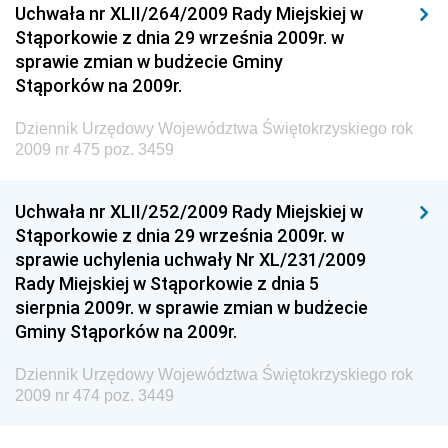
Uchwała nr XLII/264/2009 Rady Miejskiej w
Dziennik Urzędowy Ministra Rozwoju i Finansów
Stąporkowie z dnia 29 września 2009r. w
Dziennik Urzędowy Wyższego Urzędu Górniczego
sprawie zmian w budżecie Gminy
Stąporków na 2009r.
Dziennik Urzędowy Prezesa Urzędu Transportu
Kolejowego
Dziennik Urzędowy Województwa Świętokrzyskiego rok
Dziennik Urzędowy Ministra Przedsiębiorczości i
2009 nr 475 poz. 3459
Technologii
Dziennik Urzędowy Ministra Inwestycji i Rozwoju
Uchwała nr XLII/252/2009 Rady Miejskiej w
Stąporkowie z dnia 29 września 2009r. w
Dziennik Urzędowy Naczelnego Dyrektora Archiwów
sprawie uchylenia uchwały Nr XL/231/2009
Państwowych
Rady Miejskiej w Stąporkowie z dnia 5
Dziennik Urzędowy Ministra Finansów, Inwestycji i
sierpnia 2009r. w sprawie zmian w budżecie
Rozwoju
Gminy Stąporków na 2009r.
Dziennik Urzędowy Ministra Klimatu
Dziennik Urzędowy Województwa Świętokrzyskiego rok
Dziennik Urzędowy Ministra Sportu
2009 nr 474 poz. 3449
Dziennik Urzędowy Ministra Funduszy i Polityki
Regionalnej