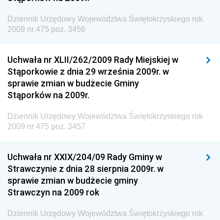
Dziennik Urzędowy Agencji Bezpieczeństwa
Wewnętrznego
Dziennik Urzędowy Województwa Świętokrzyskiego rok
2009 nr 475 poz. 3456
Dziennik Urzędowy Urzędu Patentowego
Rzeczypospolitej Polskiej
Uchwała nr XLII/262/2009 Rady Miejskiej w
Dziennik Urzędowy Generalnej Dyrekcji Dróg
Stąporkowie z dnia 29 września 2009r. w
Krajowych i Autostrad
sprawie zmian w budżecie Gminy
Dziennik Urzędowy Ministra Środowiska
Stąporków na 2009r.
Dziennik Urzędowy Ministra Administracji i Cyfryzacji
Dziennik Urzędowy Województwa Świętokrzyskiego rok
Dziennik Urzędowy Ministra Edukacji
2009 nr 475 poz. 3457
Dziennik Urzędowy Ministra Nauki
Uchwała nr XXIX/204/09 Rady Gminy w
Dziennik Urzędowy Ministra Przemysłu
Strawczynie z dnia 28 sierpnia 2009r. w
Dziennik Urzędowy Ministra Finansów i Gospodarki
sprawie zmian w budżecie gminy
Strawczyn na 2009 rok
Dziennik Urzędowy Ministra do Spraw Unii
Europejskiej
Dziennik Urzędowy Województwa Świętokrzyskiego rok