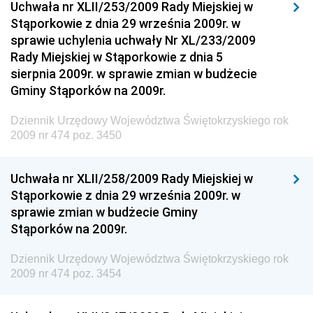
Uchwała nr XLII/253/2009 Rady Miejskiej w
Stąporkowie z dnia 29 września 2009r. w
Dziennik Urzędowy Ministra Aktywów Państwowych
sprawie uchylenia uchwały Nr XL/233/2009
Dziennik Urzędowy Ministra Zdrowia
Rady Miejskiej w Stąporkowie z dnia 5
Dziennik Urzędowy Ministra Środowiska i Głównego
sierpnia 2009r. w sprawie zmian w budżecie
Inspektora Ochrony Środowiska
Gminy Stąporków na 2009r.
Dziennik Urzędowy Ministra Klimatu i Środowiska
Dziennik Urzędowy Województwa Świętokrzyskiego rok
Dziennik Urzędowy Ministerstwa Kultury, Dziedzictwa
2009 nr 474 poz. 3450
Narodowego i Sportu
Dziennik Urzędowy Ministra Finansów, Funduszy i
Uchwała nr XLII/258/2009 Rady Miejskiej w
Polityki Regionalnej
Stąporkowie z dnia 29 września 2009r. w
sprawie zmian w budżecie Gminy
Dziennik Urzędowy Ministra Rozwoju, Pracy i
Stąporków na 2009r.
Technologii
Dziennik Urzędowy Ministra Kultury, Dziedzictwa
Dziennik Urzędowy Województwa Świętokrzyskiego rok
Narodowego i Sportu
2009 nr 474 poz. 3454
Dziennik Urzędowy Ministra Rodziny i Polityki