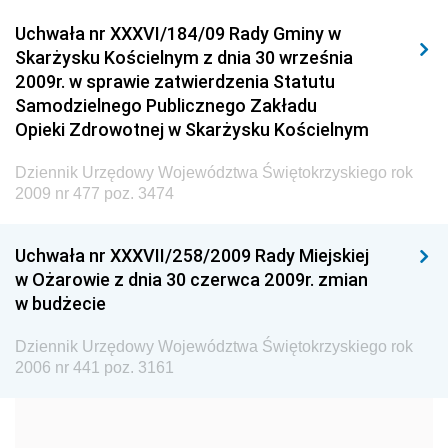
Dziennik Urzędowy Urzędu Komunikacji
Uchwała nr XXXVI/184/09 Rady Gminy w
Elektronicznej
Skarżysku Kościelnym z dnia 30 września
Dziennik Urzędowy Ministra Spraw Wewnętrznych i
2009r. w sprawie zatwierdzenia Statutu
Administracji
Samodzielnego Publicznego Zakładu
Dziennik Urzędowy Ministra Transportu
Opieki Zdrowotnej w Skarżysku Kościelnym
Dziennik Urzędowy Ministra Budownictwa
Dziennik Urzędowy Województwa Świętokrzyskiego rok
Dziennik Urzędowy Ministra Nauki i Szkolnictwa
2009 nr 477 poz. 3474
Wyższego
Dziennik Urzędowy Głównego Urzędu Miar
Uchwała nr XXXVII/258/2009 Rady Miejskiej
w Ożarowie z dnia 30 czerwca 2009r. zmian
Dziennik Urzędowy Ministra Rolnictwa i Rozwoju Wsi
w budżecie
Dziennik Urzędowy Ministra Edukacji Narodowej i
Sportu
Dziennik Urzędowy Województwa Świętokrzyskiego rok
2006 nr 441 poz. 3161
Dziennik Urzędowy Ministra Edukacji i Nauki
Dziennik Urzędowy Ministra Edukacji Narodowej
Dziennik Urzędowy Ministra Gospodarki Morskiej