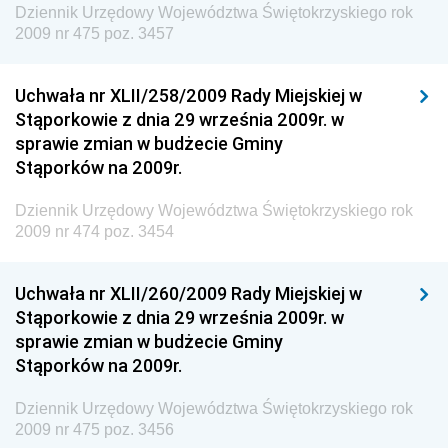
Dziennik Urzędowy Województwa Świętokrzyskiego rok
Dziennik Urzędowy Głównego Inspektoratu Transportu
2009 nr 475 poz. 3457
Drogowego
Dziennik Urzędowy Narodowego Banku Polskiego
Uchwała nr XLII/258/2009 Rady Miejskiej w
Dziennik Urzędowy Komendy Głównej Policji
Stąporkowie z dnia 29 września 2009r. w
sprawie zmian w budżecie Gminy
Dziennik Urzędowy Ministra Pracy i Polityki
Stąporków na 2009r.
Społecznej
Dziennik Urzędowy Ministra Transportu, Budownictwa
Dziennik Urzędowy Województwa Świętokrzyskiego rok
i Gospodarki Morskiej
2009 nr 474 poz. 3454
Dziennik Urzędowy Ministra Rozwoju i Technologii
Uchwała nr XLII/260/2009 Rady Miejskiej w
Dziennik Urzędowy Ministra Spraw Zagranicznych
Stąporkowie z dnia 29 września 2009r. w
Dziennik Urzędowy Centralnego Biura
sprawie zmian w budżecie Gminy
Antykorupcyjnego
Stąporków na 2009r.
Dziennik Urzędowy Agencji Bezpieczeństwa
Wewnętrznego
Dziennik Urzędowy Województwa Świętokrzyskiego rok
2009 nr 475 poz. 3456
Dziennik Urzędowy Urzędu Patentowego