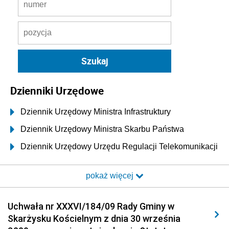
Dzienniki Urzędowe
Dziennik Urzędowy Ministra Infrastruktury
Dziennik Urzędowy Ministra Skarbu Państwa
Dziennik Urzędowy Urzędu Regulacji Telekomunikacji
i Poczty
pokaż więcej
Dziennik Urzędowy Ministra Transportu i Budownictwa
Dziennik Urzędowy Urzędu Komunikacji
Uchwała nr XXXVI/184/09 Rady Gminy w
Elektronicznej
Skarżysku Kościelnym z dnia 30 września
Dziennik Urzędowy Ministra Spraw Wewnętrznych i