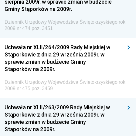
sierpnia 2009r. w sprawie zmian w budżecie
Gospodarki Żywnościowej
Gminy Stąporków na 2009r.
Dziennik Urzędowy Ministra Rodziny, Pracy i Polityki
Społecznej
Dziennik Urzędowy Województwa Świętokrzyskiego rok
2009 nr 474 poz. 3451
Dziennik Urzędowy Ministra Cyfryzacji
Dziennik Urzędowy Ministra Rozwoju
Uchwała nr XLII/264/2009 Rady Miejskiej w
Dziennik Urzędowy Ministra Infrastruktury i
Stąporkowie z dnia 29 września 2009r. w
Budownictwa
sprawie zmian w budżecie Gminy
Stąporków na 2009r.
Dziennik Urzędowy Ministra Gospodarki Morskiej i
Żeglugi Śródlądowej
Dziennik Urzędowy Województwa Świętokrzyskiego rok
Dziennik Urzędowy Ministra Energii
2009 nr 475 poz. 3459
Dziennik Urzędowy Ministra Finansów
Uchwała nr XLII/263/2009 Rady Miejskiej w
Dziennik Urzędowy Ministra Sprawiedliwości
Stąporkowie z dnia 29 września 2009r. w
Dziennik Urzędowy Ministra Rozwoju i Finansów
sprawie zmian w budżecie Gminy
Stąporków na 2009r.
Dziennik Urzędowy Wyższego Urzędu Górniczego