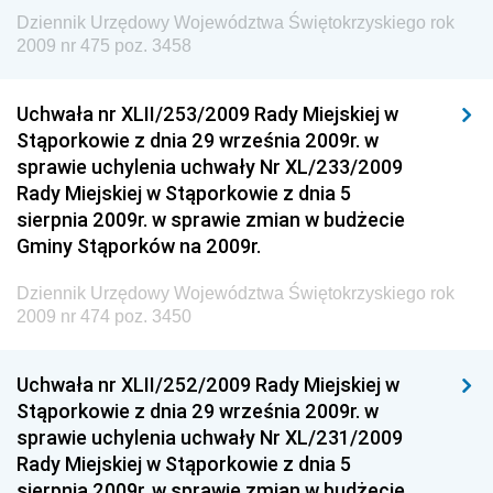
Dziennik Urzędowy Prezesa Urzędu Transportu
Dziennik Urzędowy Województwa Świętokrzyskiego rok
Kolejowego
2009 nr 475 poz. 3458
Dziennik Urzędowy Ministra Przedsiębiorczości i
Technologii
Uchwała nr XLII/253/2009 Rady Miejskiej w
Stąporkowie z dnia 29 września 2009r. w
Dziennik Urzędowy Ministra Inwestycji i Rozwoju
sprawie uchylenia uchwały Nr XL/233/2009
Dziennik Urzędowy Naczelnego Dyrektora Archiwów
Rady Miejskiej w Stąporkowie z dnia 5
Państwowych
sierpnia 2009r. w sprawie zmian w budżecie
Dziennik Urzędowy Ministra Finansów, Inwestycji i
Gminy Stąporków na 2009r.
Rozwoju
Dziennik Urzędowy Województwa Świętokrzyskiego rok
Dziennik Urzędowy Ministra Klimatu
2009 nr 474 poz. 3450
Dziennik Urzędowy Ministra Sportu
Dziennik Urzędowy Ministra Funduszy i Polityki
Uchwała nr XLII/252/2009 Rady Miejskiej w
Regionalnej
Stąporkowie z dnia 29 września 2009r. w
sprawie uchylenia uchwały Nr XL/231/2009
Dziennik Urzędowy Ministra Aktywów Państwowych
Rady Miejskiej w Stąporkowie z dnia 5
Dziennik Urzędowy Ministra Zdrowia
sierpnia 2009r. w sprawie zmian w budżecie