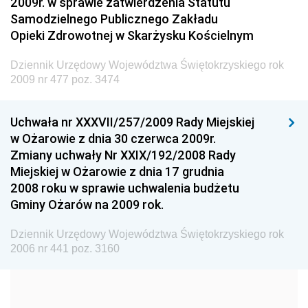
2009r. w sprawie zatwierdzenia Statutu
Administracji
Samodzielnego Publicznego Zakładu
Dziennik Urzędowy Ministra Transportu
Opieki Zdrowotnej w Skarżysku Kościelnym
Dziennik Urzędowy Ministra Budownictwa
Dziennik Urzędowy Województwa Świętokrzyskiego rok
Dziennik Urzędowy Ministra Nauki i Szkolnictwa
2009 nr 477 poz. 3474
Wyższego
Dziennik Urzędowy Głównego Urzędu Miar
Uchwała nr XXXVII/257/2009 Rady Miejskiej
w Ożarowie z dnia 30 czerwca 2009r.
Dziennik Urzędowy Ministra Rolnictwa i Rozwoju Wsi
Zmiany uchwały Nr XXIX/192/2008 Rady
Dziennik Urzędowy Ministra Edukacji Narodowej i
Miejskiej w Ożarowie z dnia 17 grudnia
Sportu
2008 roku w sprawie uchwalenia budżetu
Gminy Ożarów na 2009 rok.
Dziennik Urzędowy Ministra Edukacji i Nauki
Dziennik Urzędowy Ministra Edukacji Narodowej
Dziennik Urzędowy Województwa Świętokrzyskiego rok
2006 nr 441 poz. 3160
Dziennik Urzędowy Ministra Gospodarki Morskiej
Dziennik Urzędowy Ministra Obrony Narodowej
Dziennik Urzędowy Komendy Głównej Państwowej