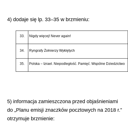
4) dodaje się lp. 33–35 w brzmieniu:
33.
Nigdy więcej! Never again!
34.
Ryngrafy Żoł
nierzy Wykl
ę
tych
35.
Polska – Izrael. Niepodległ
o
ść
. Pamięć. Wspó
lne Dziedzictwo
5) informacja zamieszczona przed objaśnieniami
do „Planu emisji znaczków pocztowych na 2018 r.”
otrzymuje brzmienie: