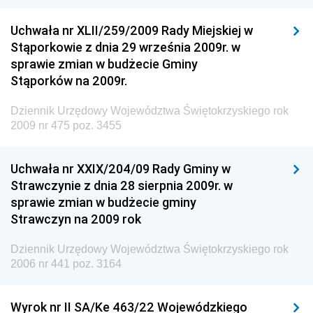
Rzeczypospolitej Polskiej
Uchwała nr XLII/259/2009 Rady Miejskiej w
Dziennik Urzędowy Generalnej Dyrekcji Dróg
Stąporkowie z dnia 29 września 2009r. w
Krajowych i Autostrad
sprawie zmian w budżecie Gminy
Dziennik Urzędowy Ministra Środowiska
Stąporków na 2009r.
Dziennik Urzędowy Ministra Administracji i Cyfryzacji
Dziennik Urzędowy Województwa Świętokrzyskiego rok
Dziennik Urzędowy Ministra Edukacji
2009 nr 475 poz. 3455
Dziennik Urzędowy Ministra Nauki
Uchwała nr XXIX/204/09 Rady Gminy w
Dziennik Urzędowy Ministra Przemysłu
Strawczynie z dnia 28 sierpnia 2009r. w
Dziennik Urzędowy Ministra Finansów i Gospodarki
sprawie zmian w budżecie gminy
Strawczyn na 2009 rok
Dziennik Urzędowy Ministra do Spraw Unii
Europejskiej
Dziennik Urzędowy Województwa Świętokrzyskiego rok
Dziennik Urzędowy Agencji Wywiadu
2006 nr 441 poz. 3164
Wyrok nr II SA/Ke 463/22 Wojewódzkiego