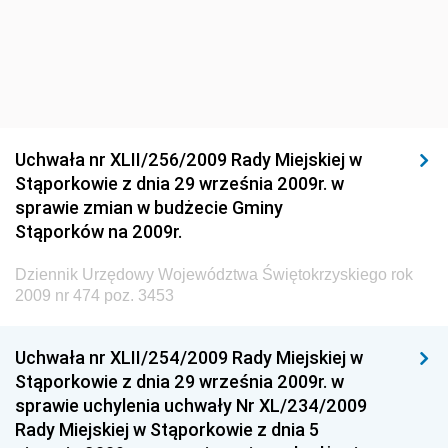
Materiałów Budowlanych
Dziennik Urzędowy Ministra Infrastruktury i Rozwoju
Dziennik Urzędowy Głównego Inspektoratu Ochrony
Środowiska
Dziennik Urzędowy Generalnej Dyrekcji Ochrony
Uchwała nr XLII/256/2009 Rady Miejskiej w
Środowiska
Stąporkowie z dnia 29 września 2009r. w
Dziennik Urzędowy Ministerstwa Administracji,
sprawie zmian w budżecie Gminy
Gospodarki Terenowej i Ochrony Środowiska
Stąporków na 2009r.
Dziennik Urzędowy Ministerstwa Administracji i
Dziennik Urzędowy Województwa Świętokrzyskiego rok
Gospodarki Przestrzennej
2009 nr 474 poz. 3453
Dziennik Urzędowy Unii Europejskiej, L
Dziennik Urzędowy Ministerstwa Komunikacji
Uchwała nr XLII/254/2009 Rady Miejskiej w
Stąporkowie z dnia 29 września 2009r. w
Dziennik Urzędowy Ministerstwa Przemysłu
sprawie uchylenia uchwały Nr XL/234/2009
Chemicznego i Lekkiego
Rady Miejskiej w Stąporkowie z dnia 5
Dziennik Urzędowy Ministerstwa Rolnictwa i