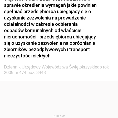
sprawie określenia wymagań jakie powinien
Dziennik Urzędowy Ministerstwa Zdrowia i Opieki
spełniać przedsiębiorca ubiegający się o
Społecznej
uzyskanie zezwolenia na prowadzenie
działalności w zakresie odbierania
Dziennik Urzędowy Ministerstwa Rolnictwa, Leśnictwa
odpadów komunalnych od właścicieli
i Gospodarki Żywnościowej
nieruchomości i przedsiębiorca ubiegający
Dziennik Urzędowy Ministra Spraw Wewnętrznych
się o uzyskanie zezwolenia na opróżnianie
Dziennik Urzędowy Ministra Transportu, Budownictwa
zbiorników bezodpływowych i transport
i Gospodarki Morskiej
nieczystości ciekłych.
Dziennik Urzędowy Ministra Administracji i Cyfryzacji
Dziennik Urzędowy Województwa Świętokrzyskiego rok
Dziennik Urzędowy Głównego Inspektora Ochrony
2009 nr 474 poz. 3448
Środowiska
Dziennik Urzędowy Ministra Środowiska
Dziennik Urzędowy Ministra Sportu i Turystyki
Dziennik Urzędowy Ministra Rozwoju Regionalnego
Dziennik Urzędowy Ministra Budownictwa i Przemysłu
REKLAMA