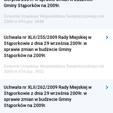
Gminy Stąporków na 2009r.
Dziennik Urzędowy Ministra Środowiska i Głównego
Inspektora Ochrony Środowiska
Dziennik Urzędowy Województwa Świętokrzyskiego rok
Dziennik Urzędowy Ministra Klimatu i Środowiska
2009 nr 474 poz. 3449
Dziennik Urzędowy Ministerstwa Kultury, Dziedzictwa
Narodowego i Sportu
Uchwała nr XLII/255/2009 Rady Miejskiej w
Stąporkowie z dnia 29 września 2009r. w
Dziennik Urzędowy Ministra Finansów, Funduszy i
sprawie zmian w budżecie Gminy
Polityki Regionalnej
Stąporków na 2009r.
Dziennik Urzędowy Ministra Rozwoju, Pracy i
Technologii
Dziennik Urzędowy Województwa Świętokrzyskiego rok
2009 nr 474 poz. 3452
Dziennik Urzędowy Ministra Kultury, Dziedzictwa
Narodowego i Sportu
Uchwała nr XLII/262/2009 Rady Miejskiej w
Dziennik Urzędowy Ministra Rodziny i Polityki
Stąporkowie z dnia 29 września 2009r. w
Społecznej
sprawie zmian w budżecie Gminy
Dziennik Urzędowy Komendy Głównej Straży
Stąporków na 2009r.
Granicznej