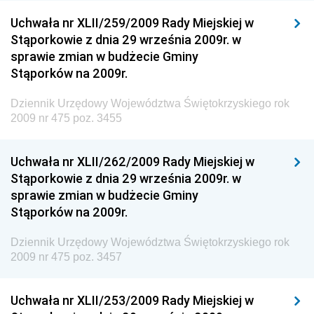
Dziennik Urzędowy Ministra Klimatu i Środowiska
Uchwała nr XLII/259/2009 Rady Miejskiej w
Dziennik Urzędowy Ministerstwa Kultury, Dziedzictwa
Stąporkowie z dnia 29 września 2009r. w
Narodowego i Sportu
sprawie zmian w budżecie Gminy
Stąporków na 2009r.
Dziennik Urzędowy Ministra Finansów, Funduszy i
Polityki Regionalnej
Dziennik Urzędowy Województwa Świętokrzyskiego rok
Dziennik Urzędowy Ministra Rozwoju, Pracy i
2009 nr 475 poz. 3455
Technologii
Dziennik Urzędowy Ministra Kultury, Dziedzictwa
Uchwała nr XLII/262/2009 Rady Miejskiej w
Narodowego i Sportu
Stąporkowie z dnia 29 września 2009r. w
sprawie zmian w budżecie Gminy
Dziennik Urzędowy Ministra Rodziny i Polityki
Stąporków na 2009r.
Społecznej
Dziennik Urzędowy Komendy Głównej Straży
Dziennik Urzędowy Województwa Świętokrzyskiego rok
Granicznej
2009 nr 475 poz. 3457
Dziennik Urzędowy Głównego Inspektoratu Transportu
Drogowego
Uchwała nr XLII/253/2009 Rady Miejskiej w