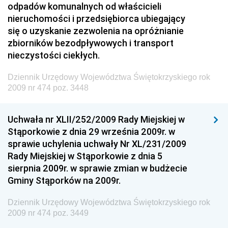
Dziennik Urzędowy Ministra Przedsiębiorczości i
odpadów komunalnych od właścicieli
Technologii
nieruchomości i przedsiębiorca ubiegający
się o uzyskanie zezwolenia na opróżnianie
Dziennik Urzędowy Ministra Inwestycji i Rozwoju
zbiorników bezodpływowych i transport
Dziennik Urzędowy Naczelnego Dyrektora Archiwów
nieczystości ciekłych.
Państwowych
Dziennik Urzędowy Województwa Świętokrzyskiego rok
Dziennik Urzędowy Ministra Finansów, Inwestycji i
2009 nr 474 poz. 3448
Rozwoju
Dziennik Urzędowy Ministra Klimatu
Uchwała nr XLII/252/2009 Rady Miejskiej w
Dziennik Urzędowy Ministra Sportu
Stąporkowie z dnia 29 września 2009r. w
Dziennik Urzędowy Ministra Funduszy i Polityki
sprawie uchylenia uchwały Nr XL/231/2009
Regionalnej
Rady Miejskiej w Stąporkowie z dnia 5
sierpnia 2009r. w sprawie zmian w budżecie
Dziennik Urzędowy Ministra Aktywów Państwowych
Gminy Stąporków na 2009r.
Dziennik Urzędowy Ministra Zdrowia
Dziennik Urzędowy Województwa Świętokrzyskiego rok
Dziennik Urzędowy Ministra Środowiska i Głównego
2009 nr 474 poz. 3449
Inspektora Ochrony Środowiska