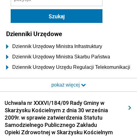
Dzienniki Urzędowe
Dziennik Urzędowy Ministra Infrastruktury
Dziennik Urzędowy Ministra Skarbu Państwa
Dziennik Urzędowy Urzędu Regulacji Telekomunikacji
i Poczty
pokaż więcej
Dziennik Urzędowy Ministra Transportu i Budownictwa
Dziennik Urzędowy Urzędu Komunikacji
Uchwała nr XXXVI/184/09 Rady Gminy w
Elektronicznej
Skarżysku Kościelnym z dnia 30 września
Dziennik Urzędowy Ministra Spraw Wewnętrznych i
2009r. w sprawie zatwierdzenia Statutu
Administracji
Samodzielnego Publicznego Zakładu
Dziennik Urzędowy Ministra Transportu
Opieki Zdrowotnej w Skarżysku Kościelnym