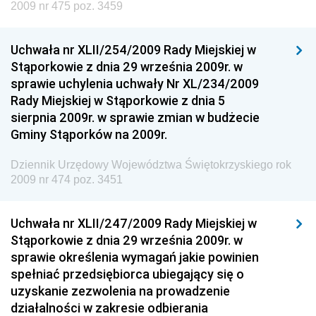
Społecznej
2009 nr 475 poz. 3459
Dziennik Urzędowy Ministra Cyfryzacji
Uchwała nr XLII/254/2009 Rady Miejskiej w
Dziennik Urzędowy Ministra Rozwoju
Stąporkowie z dnia 29 września 2009r. w
Dziennik Urzędowy Ministra Infrastruktury i
sprawie uchylenia uchwały Nr XL/234/2009
Budownictwa
Rady Miejskiej w Stąporkowie z dnia 5
sierpnia 2009r. w sprawie zmian w budżecie
Dziennik Urzędowy Ministra Gospodarki Morskiej i
Gminy Stąporków na 2009r.
Żeglugi Śródlądowej
Dziennik Urzędowy Ministra Energii
Dziennik Urzędowy Województwa Świętokrzyskiego rok
2009 nr 474 poz. 3451
Dziennik Urzędowy Ministra Finansów
Dziennik Urzędowy Ministra Sprawiedliwości
Uchwała nr XLII/247/2009 Rady Miejskiej w
Dziennik Urzędowy Ministra Rozwoju i Finansów
Stąporkowie z dnia 29 września 2009r. w
Dziennik Urzędowy Wyższego Urzędu Górniczego
sprawie określenia wymagań jakie powinien
spełniać przedsiębiorca ubiegający się o
Dziennik Urzędowy Prezesa Urzędu Transportu
uzyskanie zezwolenia na prowadzenie
Kolejowego
działalności w zakresie odbierania