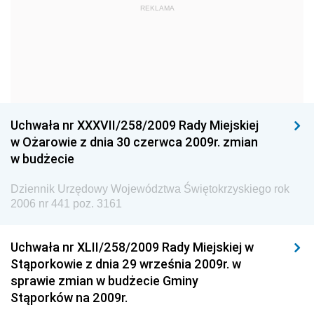
Dziennik Urzędowy Ministra Kultury i Dziedzictwa
REKLAMA
Narodowego
Dziennik Urzędowy Komendy Głównej Policji
Dziennik Urzędowy Ministra Gospodarki
Dziennik Urzędowy Urzędu Ochrony Konkurencji i
Konsumentów
Uchwała nr XXXVII/258/2009 Rady Miejskiej
Dziennik Urzędowy Ministra Pracy i Polityki
w Ożarowie z dnia 30 czerwca 2009r. zmian
Społecznej
w budżecie
Dziennik Urzędowy Ministra Spraw Zagranicznych
Dziennik Urzędowy Województwa Świętokrzyskiego rok
Dziennik Urzędowy Urzędu Lotnictwa Cywilnego
2006 nr 441 poz. 3161
Dziennik Urzędowy Komisji Nadzoru Finansowego
Uchwała nr XLII/258/2009 Rady Miejskiej w
Dziennik Urzędowy Ministerstwa Hutnictwa i
Stąporkowie z dnia 29 września 2009r. w
Przemysłu Maszynowego
sprawie zmian w budżecie Gminy
Dziennik Urzędowy Ministerstwa Zdrowia i Opieki
Stąporków na 2009r.
Społecznej