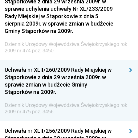
Stąporkowie z dnia 29 września 2009r. w
Dziennik Urzędowy Narodowego Banku Polskiego
sprawie uchylenia uchwały Nr XL/233/2009
Dziennik Urzędowy Komendy Głównej Policji
Rady Miejskiej w Stąporkowie z dnia 5
sierpnia 2009r. w sprawie zmian w budżecie
Dziennik Urzędowy Ministra Pracy i Polityki
Gminy Stąporków na 2009r.
Społecznej
Dziennik Urzędowy Ministra Transportu, Budownictwa
Dziennik Urzędowy Województwa Świętokrzyskiego rok
i Gospodarki Morskiej
2009 nr 474 poz. 3450
Dziennik Urzędowy Ministra Rozwoju i Technologii
Uchwała nr XLII/260/2009 Rady Miejskiej w
Dziennik Urzędowy Ministra Spraw Zagranicznych
Stąporkowie z dnia 29 września 2009r. w
Dziennik Urzędowy Centralnego Biura
sprawie zmian w budżecie Gminy
Antykorupcyjnego
Stąporków na 2009r.
Dziennik Urzędowy Agencji Bezpieczeństwa
Wewnętrznego
Dziennik Urzędowy Województwa Świętokrzyskiego rok
2009 nr 475 poz. 3456
Dziennik Urzędowy Urzędu Patentowego
Rzeczypospolitej Polskiej
Uchwała nr XLII/256/2009 Rady Miejskiej w
Dziennik Urzędowy Generalnej Dyrekcji Dróg