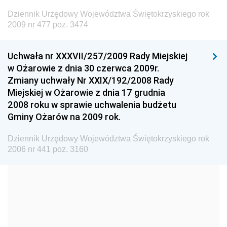
Dziennik Urzędowy Ministra Budownictwa
Dziennik Urzędowy Województwa Świętokrzyskiego rok
Dziennik Urzędowy Ministra Nauki i Szkolnictwa
2009 nr 477 poz. 3474
Wyższego
Dziennik Urzędowy Głównego Urzędu Miar
Uchwała nr XXXVII/257/2009 Rady Miejskiej
w Ożarowie z dnia 30 czerwca 2009r.
Dziennik Urzędowy Ministra Rolnictwa i Rozwoju Wsi
Zmiany uchwały Nr XXIX/192/2008 Rady
Dziennik Urzędowy Ministra Edukacji Narodowej i
Miejskiej w Ożarowie z dnia 17 grudnia
Sportu
2008 roku w sprawie uchwalenia budżetu
Gminy Ożarów na 2009 rok.
Dziennik Urzędowy Ministra Edukacji i Nauki
Dziennik Urzędowy Ministra Edukacji Narodowej
Dziennik Urzędowy Województwa Świętokrzyskiego rok
2006 nr 441 poz. 3160
Dziennik Urzędowy Ministra Gospodarki Morskiej
Dziennik Urzędowy Ministra Obrony Narodowej
Dziennik Urzędowy Komendy Głównej Państwowej
Straży Pożarnej
Dziennik Urzędowy Głównego Urzędu Statystycznego