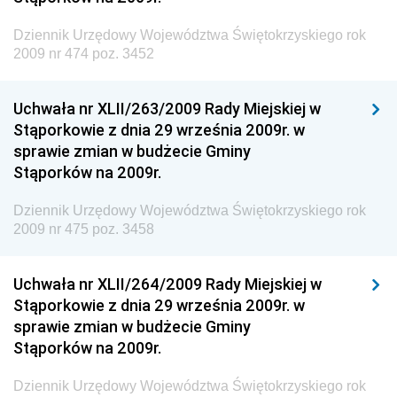
Dziennik Urzędowy Głównego Inspektoratu Ochrony
Środowiska
Dziennik Urzędowy Województwa Świętokrzyskiego rok
2009 nr 474 poz. 3452
Dziennik Urzędowy Generalnej Dyrekcji Ochrony
Środowiska
Uchwała nr XLII/263/2009 Rady Miejskiej w
Dziennik Urzędowy Ministerstwa Administracji,
Stąporkowie z dnia 29 września 2009r. w
Gospodarki Terenowej i Ochrony Środowiska
sprawie zmian w budżecie Gminy
Dziennik Urzędowy Ministerstwa Administracji i
Stąporków na 2009r.
Gospodarki Przestrzennej
Dziennik Urzędowy Województwa Świętokrzyskiego rok
Dziennik Urzędowy Unii Europejskiej, L
2009 nr 475 poz. 3458
Dziennik Urzędowy Ministerstwa Komunikacji
Dziennik Urzędowy Ministerstwa Przemysłu
Uchwała nr XLII/264/2009 Rady Miejskiej w
Chemicznego i Lekkiego
Stąporkowie z dnia 29 września 2009r. w
sprawie zmian w budżecie Gminy
Dziennik Urzędowy Ministerstwa Rolnictwa i
Stąporków na 2009r.
Gospodarki Żywnościowej
Dziennik Urzędowy Ministra Rodziny, Pracy i Polityki
Dziennik Urzędowy Województwa Świętokrzyskiego rok