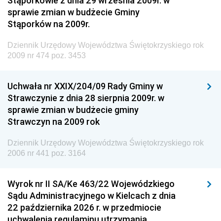
Stąporkowie z dnia 29 września 2009r. w
Krajowych i Autostrad
sprawie zmian w budżecie Gminy
Dziennik Urzędowy Ministra Środowiska
Stąporków na 2009r.
Dziennik Urzędowy Ministra Administracji i Cyfryzacji
Dziennik Urzędowy Województwa Świętokrzyskiego rok
Dziennik Urzędowy Ministra Edukacji
2009 nr 474 poz. 3453
Dziennik Urzędowy Ministra Nauki
Uchwała nr XXIX/204/09 Rady Gminy w
Dziennik Urzędowy Ministra Przemysłu
Strawczynie z dnia 28 sierpnia 2009r. w
Dziennik Urzędowy Ministra Finansów i Gospodarki
sprawie zmian w budżecie gminy
Strawczyn na 2009 rok
Dziennik Urzędowy Ministra do Spraw Unii
Europejskiej
Dziennik Urzędowy Województwa Świętokrzyskiego rok
Dziennik Urzędowy Agencji Wywiadu
2006 nr 441 poz. 3164
Wyrok nr II SA/Ke 463/22 Wojewódzkiego
Sądu Administracyjnego w Kielcach z dnia
22 października 2026 r. w przedmiocie
uchwalenia regulaminu utrzymania