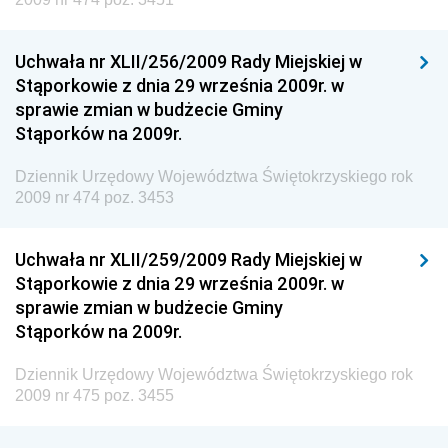
Dziennik Urzędowy Ministerstwa Komunikacji
Dziennik Urzędowy Ministerstwa Przemysłu
Uchwała nr XLII/256/2009 Rady Miejskiej w
Chemicznego i Lekkiego
Stąporkowie z dnia 29 września 2009r. w
Dziennik Urzędowy Ministerstwa Rolnictwa i
sprawie zmian w budżecie Gminy
Gospodarki Żywnościowej
Stąporków na 2009r.
Dziennik Urzędowy Ministra Rodziny, Pracy i Polityki
Społecznej
Dziennik Urzędowy Województwa Świętokrzyskiego rok
2009 nr 474 poz. 3453
Dziennik Urzędowy Ministra Cyfryzacji
Dziennik Urzędowy Ministra Rozwoju
Uchwała nr XLII/259/2009 Rady Miejskiej w
Dziennik Urzędowy Ministra Infrastruktury i
Stąporkowie z dnia 29 września 2009r. w
Budownictwa
sprawie zmian w budżecie Gminy
Stąporków na 2009r.
Dziennik Urzędowy Ministra Gospodarki Morskiej i
Żeglugi Śródlądowej
Dziennik Urzędowy Województwa Świętokrzyskiego rok
Dziennik Urzędowy Ministra Energii
2009 nr 475 poz. 3455
Dziennik Urzędowy Ministra Finansów