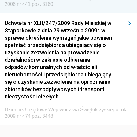
Dziennik Urzędowy Urzędu Lotnictwa Cywilnego
2006 nr 441 poz. 3160
Dziennik Urzędowy Komisji Nadzoru Finansowego
Uchwała nr XLII/247/2009 Rady Miejskiej w
Dziennik Urzędowy Ministerstwa Hutnictwa i
Stąporkowie z dnia 29 września 2009r. w
Przemysłu Maszynowego
sprawie określenia wymagań jakie powinien
Dziennik Urzędowy Ministerstwa Zdrowia i Opieki
spełniać przedsiębiorca ubiegający się o
Społecznej
uzyskanie zezwolenia na prowadzenie
działalności w zakresie odbierania
Dziennik Urzędowy Ministerstwa Rolnictwa, Leśnictwa
odpadów komunalnych od właścicieli
i Gospodarki Żywnościowej
nieruchomości i przedsiębiorca ubiegający
Dziennik Urzędowy Ministra Spraw Wewnętrznych
się o uzyskanie zezwolenia na opróżnianie
Dziennik Urzędowy Ministra Transportu, Budownictwa
zbiorników bezodpływowych i transport
i Gospodarki Morskiej
nieczystości ciekłych.
Dziennik Urzędowy Ministra Administracji i Cyfryzacji
Dziennik Urzędowy Województwa Świętokrzyskiego rok
Dziennik Urzędowy Głównego Inspektora Ochrony
2009 nr 474 poz. 3448
Środowiska
Dziennik Urzędowy Ministra Środowiska