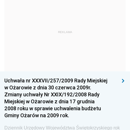
Dziennik Urzędowy Ministra Gospodarki Morskiej
Dziennik Urzędowy Ministra Obrony Narodowej
Dziennik Urzędowy Komendy Głównej Państwowej
REKLAMA
Straży Pożarnej
Dziennik Urzędowy Głównego Urzędu Statystycznego
Dziennik Urzędowy Ministra Kultury i Dziedzictwa
Narodowego
Dziennik Urzędowy Komendy Głównej Policji
Uchwała nr XXXVII/257/2009 Rady Miejskiej
Dziennik Urzędowy Ministra Gospodarki
w Ożarowie z dnia 30 czerwca 2009r.
Dziennik Urzędowy Urzędu Ochrony Konkurencji i
Zmiany uchwały Nr XXIX/192/2008 Rady
Konsumentów
Miejskiej w Ożarowie z dnia 17 grudnia
Dziennik Urzędowy Ministra Pracy i Polityki
2008 roku w sprawie uchwalenia budżetu
Społecznej
Gminy Ożarów na 2009 rok.
Dziennik Urzędowy Ministra Spraw Zagranicznych
Dziennik Urzędowy Województwa Świętokrzyskiego rok