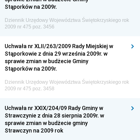
Antykorupcyjnego
Stąporków na 2009r.
Dziennik Urzędowy Agencji Bezpieczeństwa
Wewnętrznego
Dziennik Urzędowy Województwa Świętokrzyskiego rok
2009 nr 475 poz. 3456
Dziennik Urzędowy Urzędu Patentowego
Rzeczypospolitej Polskiej
Uchwała nr XLII/263/2009 Rady Miejskiej w
Dziennik Urzędowy Generalnej Dyrekcji Dróg
Stąporkowie z dnia 29 września 2009r. w
Krajowych i Autostrad
sprawie zmian w budżecie Gminy
Dziennik Urzędowy Ministra Środowiska
Stąporków na 2009r.
Dziennik Urzędowy Ministra Administracji i Cyfryzacji
Dziennik Urzędowy Województwa Świętokrzyskiego rok
Dziennik Urzędowy Ministra Edukacji
2009 nr 475 poz. 3458
Dziennik Urzędowy Ministra Nauki
Uchwała nr XXIX/204/09 Rady Gminy w
Dziennik Urzędowy Ministra Przemysłu
Strawczynie z dnia 28 sierpnia 2009r. w
Dziennik Urzędowy Ministra Finansów i Gospodarki
sprawie zmian w budżecie gminy
Strawczyn na 2009 rok
Dziennik Urzędowy Ministra do Spraw Unii
Europejskiej