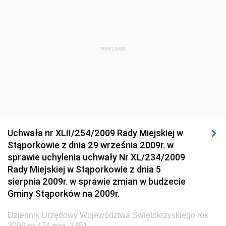
Dziennik Urzędowy Ministra Sportu i Turystyki
Dziennik Urzędowy Ministra Rozwoju Regionalnego
Dziennik Urzędowy Ministra Budownictwa i Przemysłu
REKLAMA
Materiałów Budowlanych
Dziennik Urzędowy Ministra Infrastruktury i Rozwoju
Dziennik Urzędowy Głównego Inspektoratu Ochrony
Środowiska
Dziennik Urzędowy Generalnej Dyrekcji Ochrony
Uchwała nr XLII/254/2009 Rady Miejskiej w
Środowiska
Stąporkowie z dnia 29 września 2009r. w
Dziennik Urzędowy Ministerstwa Administracji,
sprawie uchylenia uchwały Nr XL/234/2009
Gospodarki Terenowej i Ochrony Środowiska
Rady Miejskiej w Stąporkowie z dnia 5
sierpnia 2009r. w sprawie zmian w budżecie
Dziennik Urzędowy Ministerstwa Administracji i
Gminy Stąporków na 2009r.
Gospodarki Przestrzennej
Dziennik Urzędowy Unii Europejskiej, L
Dziennik Urzędowy Województwa Świętokrzyskiego rok
2009 nr 474 poz. 3451