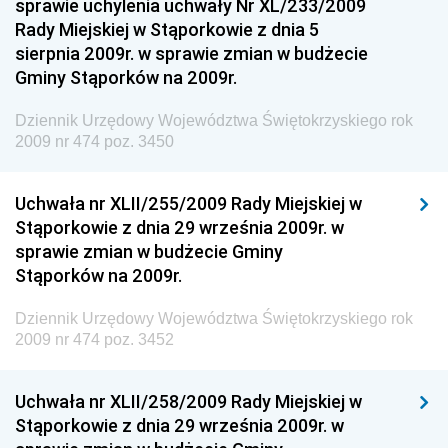
Dziennik Urzędowy Ministra Funduszy i Polityki
sprawie uchylenia uchwały Nr XL/233/2009
Regionalnej
Rady Miejskiej w Stąporkowie z dnia 5
sierpnia 2009r. w sprawie zmian w budżecie
Dziennik Urzędowy Ministra Aktywów Państwowych
Gminy Stąporków na 2009r.
Dziennik Urzędowy Ministra Zdrowia
Dziennik Urzędowy Województwa Świętokrzyskiego rok
Dziennik Urzędowy Ministra Środowiska i Głównego
2009 nr 474 poz. 3450
Inspektora Ochrony Środowiska
Dziennik Urzędowy Ministra Klimatu i Środowiska
Uchwała nr XLII/255/2009 Rady Miejskiej w
Dziennik Urzędowy Ministerstwa Kultury, Dziedzictwa
Stąporkowie z dnia 29 września 2009r. w
Narodowego i Sportu
sprawie zmian w budżecie Gminy
Stąporków na 2009r.
Dziennik Urzędowy Ministra Finansów, Funduszy i
Polityki Regionalnej
Dziennik Urzędowy Województwa Świętokrzyskiego rok
Dziennik Urzędowy Ministra Rozwoju, Pracy i
2009 nr 474 poz. 3452
Technologii
Dziennik Urzędowy Ministra Kultury, Dziedzictwa
Uchwała nr XLII/258/2009 Rady Miejskiej w
Narodowego i Sportu
Stąporkowie z dnia 29 września 2009r. w