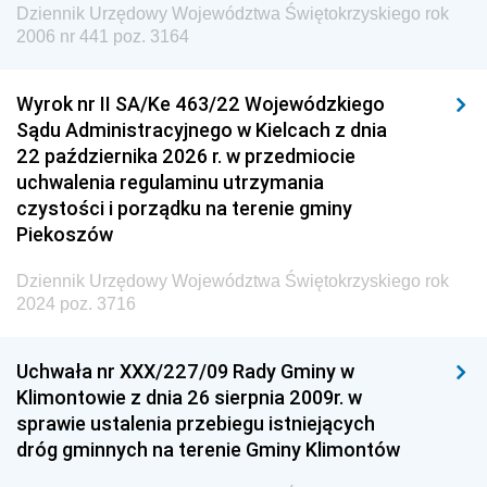
Dziennik Urzędowy Województwa Świętokrzyskiego rok
Dziennik Urzędowy Agencji Wywiadu
2006 nr 441 poz. 3164
Wyrok nr II SA/Ke 463/22 Wojewódzkiego
Sądu Administracyjnego w Kielcach z dnia
22 października 2026 r. w przedmiocie
uchwalenia regulaminu utrzymania
czystości i porządku na terenie gminy
Piekoszów
Dziennik Urzędowy Województwa Świętokrzyskiego rok
2024 poz. 3716
Uchwała nr XXX/227/09 Rady Gminy w
Klimontowie z dnia 26 sierpnia 2009r. w
sprawie ustalenia przebiegu istniejących
dróg gminnych na terenie Gminy Klimontów