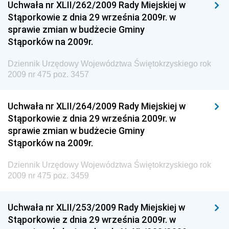
Uchwała nr XLII/262/2009 Rady Miejskiej w
Dziennik Urzędowy Ministra Sprawiedliwości
Stąporkowie z dnia 29 września 2009r. w
Dziennik Urzędowy Ministra Rozwoju i Finansów
sprawie zmian w budżecie Gminy
Stąporków na 2009r.
Dziennik Urzędowy Wyższego Urzędu Górniczego
Dziennik Urzędowy Prezesa Urzędu Transportu
Dziennik Urzędowy Województwa Świętokrzyskiego rok
Kolejowego
2009 nr 475 poz. 3457
Dziennik Urzędowy Ministra Przedsiębiorczości i
Technologii
Uchwała nr XLII/264/2009 Rady Miejskiej w
Stąporkowie z dnia 29 września 2009r. w
Dziennik Urzędowy Ministra Inwestycji i Rozwoju
sprawie zmian w budżecie Gminy
Dziennik Urzędowy Naczelnego Dyrektora Archiwów
Stąporków na 2009r.
Państwowych
Dziennik Urzędowy Województwa Świętokrzyskiego rok
Dziennik Urzędowy Ministra Finansów, Inwestycji i
2009 nr 475 poz. 3459
Rozwoju
Dziennik Urzędowy Ministra Klimatu
Uchwała nr XLII/253/2009 Rady Miejskiej w
Dziennik Urzędowy Ministra Sportu
Stąporkowie z dnia 29 września 2009r. w