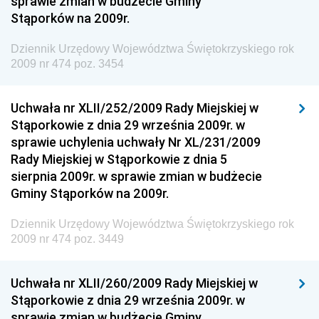
sprawie zmian w budżecie Gminy
Dziennik Urzędowy Ministra Rodziny i Polityki
Stąporków na 2009r.
Społecznej
Dziennik Urzędowy Komendy Głównej Straży
Dziennik Urzędowy Województwa Świętokrzyskiego rok
Granicznej
2009 nr 474 poz. 3454
Dziennik Urzędowy Głównego Inspektoratu Transportu
Drogowego
Uchwała nr XLII/252/2009 Rady Miejskiej w
Stąporkowie z dnia 29 września 2009r. w
Dziennik Urzędowy Narodowego Banku Polskiego
sprawie uchylenia uchwały Nr XL/231/2009
Dziennik Urzędowy Komendy Głównej Policji
Rady Miejskiej w Stąporkowie z dnia 5
sierpnia 2009r. w sprawie zmian w budżecie
Dziennik Urzędowy Ministra Pracy i Polityki
Gminy Stąporków na 2009r.
Społecznej
Dziennik Urzędowy Ministra Transportu, Budownictwa
Dziennik Urzędowy Województwa Świętokrzyskiego rok
i Gospodarki Morskiej
2009 nr 474 poz. 3449
Dziennik Urzędowy Ministra Rozwoju i Technologii
Uchwała nr XLII/260/2009 Rady Miejskiej w
Dziennik Urzędowy Ministra Spraw Zagranicznych
Stąporkowie z dnia 29 września 2009r. w
Dziennik Urzędowy Centralnego Biura
sprawie zmian w budżecie Gminy