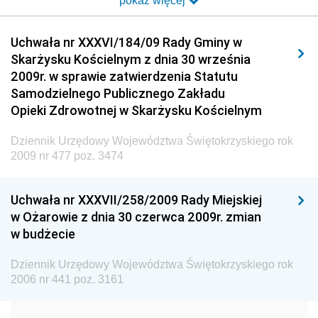
pokaż więcej
Dziennik Urzędowy Ministra Transportu i Budownictwa
Dziennik Urzędowy Urzędu Komunikacji
Uchwała nr XXXVI/184/09 Rady Gminy w
Elektronicznej
Skarżysku Kościelnym z dnia 30 września
Dziennik Urzędowy Ministra Spraw Wewnętrznych i
2009r. w sprawie zatwierdzenia Statutu
Administracji
Samodzielnego Publicznego Zakładu
Dziennik Urzędowy Ministra Transportu
Opieki Zdrowotnej w Skarżysku Kościelnym
Dziennik Urzędowy Ministra Budownictwa
Dziennik Urzędowy Województwa Świętokrzyskiego rok
Dziennik Urzędowy Ministra Nauki i Szkolnictwa
2009 nr 477 poz. 3474
Wyższego
Dziennik Urzędowy Głównego Urzędu Miar
Uchwała nr XXXVII/258/2009 Rady Miejskiej
w Ożarowie z dnia 30 czerwca 2009r. zmian
Dziennik Urzędowy Ministra Rolnictwa i Rozwoju Wsi
w budżecie
Dziennik Urzędowy Ministra Edukacji Narodowej i
Sportu
Dziennik Urzędowy Województwa Świętokrzyskiego rok
2006 nr 441 poz. 3161
Dziennik Urzędowy Ministra Edukacji i Nauki
Dziennik Urzędowy Ministra Edukacji Narodowej