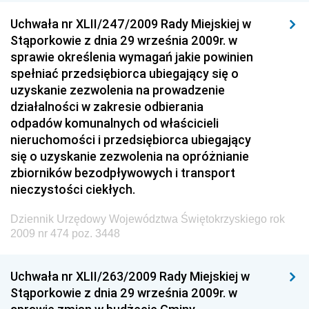
Dziennik Urzędowy Ministra Sprawiedliwości
Uchwała nr XLII/247/2009 Rady Miejskiej w
Dziennik Urzędowy Ministra Rozwoju i Finansów
Stąporkowie z dnia 29 września 2009r. w
Dziennik Urzędowy Wyższego Urzędu Górniczego
sprawie określenia wymagań jakie powinien
spełniać przedsiębiorca ubiegający się o
Dziennik Urzędowy Prezesa Urzędu Transportu
uzyskanie zezwolenia na prowadzenie
Kolejowego
działalności w zakresie odbierania
Dziennik Urzędowy Ministra Przedsiębiorczości i
odpadów komunalnych od właścicieli
Technologii
nieruchomości i przedsiębiorca ubiegający
się o uzyskanie zezwolenia na opróżnianie
Dziennik Urzędowy Ministra Inwestycji i Rozwoju
zbiorników bezodpływowych i transport
Dziennik Urzędowy Naczelnego Dyrektora Archiwów
nieczystości ciekłych.
Państwowych
Dziennik Urzędowy Województwa Świętokrzyskiego rok
Dziennik Urzędowy Ministra Finansów, Inwestycji i
2009 nr 474 poz. 3448
Rozwoju
Dziennik Urzędowy Ministra Klimatu
Uchwała nr XLII/263/2009 Rady Miejskiej w
Dziennik Urzędowy Ministra Sportu
Stąporkowie z dnia 29 września 2009r. w
Dziennik Urzędowy Ministra Funduszy i Polityki