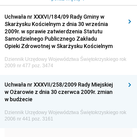
Dziennik Urzędowy Urzędu Komunikacji
Uchwała nr XXXVI/184/09 Rady Gminy w
Elektronicznej
Skarżysku Kościelnym z dnia 30 września
Dziennik Urzędowy Ministra Spraw Wewnętrznych i
2009r. w sprawie zatwierdzenia Statutu
Administracji
Samodzielnego Publicznego Zakładu
Dziennik Urzędowy Ministra Transportu
Opieki Zdrowotnej w Skarżysku Kościelnym
Dziennik Urzędowy Ministra Budownictwa
Dziennik Urzędowy Województwa Świętokrzyskiego rok
Dziennik Urzędowy Ministra Nauki i Szkolnictwa
2009 nr 477 poz. 3474
Wyższego
Dziennik Urzędowy Głównego Urzędu Miar
Uchwała nr XXXVII/258/2009 Rady Miejskiej
w Ożarowie z dnia 30 czerwca 2009r. zmian
Dziennik Urzędowy Ministra Rolnictwa i Rozwoju Wsi
w budżecie
Dziennik Urzędowy Ministra Edukacji Narodowej i
Sportu
Dziennik Urzędowy Województwa Świętokrzyskiego rok
2006 nr 441 poz. 3161
Dziennik Urzędowy Ministra Edukacji i Nauki
Dziennik Urzędowy Ministra Edukacji Narodowej