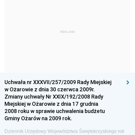
Dziennik Urzędowy Ministra Gospodarki Morskiej
Dziennik Urzędowy Ministra Obrony Narodowej
Dziennik Urzędowy Komendy Głównej Państwowej
REKLAMA
Straży Pożarnej
Dziennik Urzędowy Głównego Urzędu Statystycznego
Dziennik Urzędowy Ministra Kultury i Dziedzictwa
Narodowego
Dziennik Urzędowy Komendy Głównej Policji
Uchwała nr XXXVII/257/2009 Rady Miejskiej
Dziennik Urzędowy Ministra Gospodarki
w Ożarowie z dnia 30 czerwca 2009r.
Dziennik Urzędowy Urzędu Ochrony Konkurencji i
Zmiany uchwały Nr XXIX/192/2008 Rady
Konsumentów
Miejskiej w Ożarowie z dnia 17 grudnia
Dziennik Urzędowy Ministra Pracy i Polityki
2008 roku w sprawie uchwalenia budżetu
Społecznej
Gminy Ożarów na 2009 rok.
Dziennik Urzędowy Ministra Spraw Zagranicznych
Dziennik Urzędowy Województwa Świętokrzyskiego rok