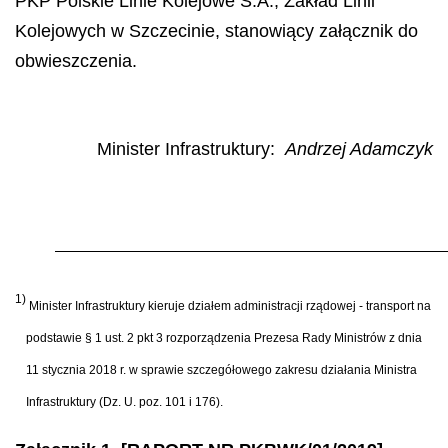
PKP Polskie Linie Kolejowe S.A., Zakł
ad Linii
Kolejowych w Szczecinie, stanowi
ą
cy za
łącznik do
obwieszczenia.
Minister Infrastruktury:
Andrzej Adamczyk
1)
Minister Infrastruktury kieruje działem administracji rządowej - transport na
podstawie § 1 ust. 2 pkt 3 rozporządzenia Prezesa Rady Ministrów z dnia
11 stycznia 2018 r. w sprawie szczegółowego zakresu działania Ministra
Infrastruktury (Dz. U. poz. 101 i 176).