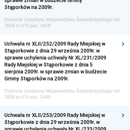
sprawie zmian w budżecie Gminy
Regionalnej
Stąporków na 2009r.
Dziennik Urzędowy Ministra Aktywów Państwowych
Dziennik Urzędowy Województwa Świętokrzyskiego rok
Dziennik Urzędowy Ministra Zdrowia
2009 nr 475 poz. 3458
Dziennik Urzędowy Ministra Środowiska i Głównego
Inspektora Ochrony Środowiska
Uchwała nr XLII/252/2009 Rady Miejskiej w
Stąporkowie z dnia 29 września 2009r. w
Dziennik Urzędowy Ministra Klimatu i Środowiska
sprawie uchylenia uchwały Nr XL/231/2009
Dziennik Urzędowy Ministerstwa Kultury, Dziedzictwa
Rady Miejskiej w Stąporkowie z dnia 5
Narodowego i Sportu
sierpnia 2009r. w sprawie zmian w budżecie
Gminy Stąporków na 2009r.
Dziennik Urzędowy Ministra Finansów, Funduszy i
Polityki Regionalnej
Dziennik Urzędowy Województwa Świętokrzyskiego rok
Dziennik Urzędowy Ministra Rozwoju, Pracy i
2009 nr 474 poz. 3449
Technologii
Dziennik Urzędowy Ministra Kultury, Dziedzictwa
Uchwała nr XLII/253/2009 Rady Miejskiej w
Narodowego i Sportu
Stąporkowie z dnia 29 września 2009r. w
sprawie uchylenia uchwały Nr XL/233/2009
Dziennik Urzędowy Ministra Rodziny i Polityki