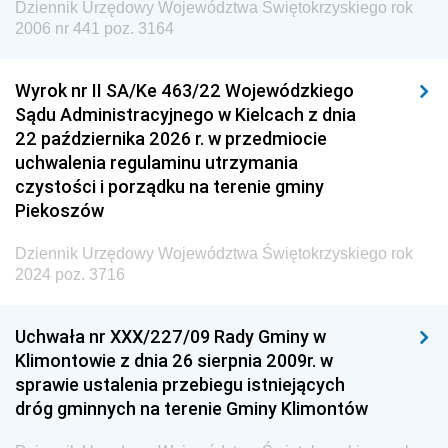
Dziennik Urzędowy Województwa Świętokrzyskiego rok
Dziennik Urzędowy Agencji Wywiadu
2006 nr 441 poz. 3164
Wyrok nr II SA/Ke 463/22 Wojewódzkiego
Sądu Administracyjnego w Kielcach z dnia
22 października 2026 r. w przedmiocie
uchwalenia regulaminu utrzymania
czystości i porządku na terenie gminy
Piekoszów
Dziennik Urzędowy Województwa Świętokrzyskiego rok
2024 poz. 3716
Uchwała nr XXX/227/09 Rady Gminy w
Klimontowie z dnia 26 sierpnia 2009r. w
sprawie ustalenia przebiegu istniejących
dróg gminnych na terenie Gminy Klimontów