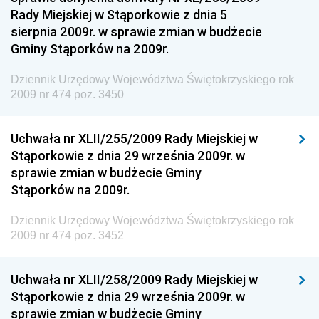
Rady Miejskiej w Stąporkowie z dnia 5
Społecznej
sierpnia 2009r. w sprawie zmian w budżecie
Dziennik Urzędowy Komendy Głównej Straży
Gminy Stąporków na 2009r.
Granicznej
Dziennik Urzędowy Województwa Świętokrzyskiego rok
Dziennik Urzędowy Głównego Inspektoratu Transportu
2009 nr 474 poz. 3450
Drogowego
Dziennik Urzędowy Narodowego Banku Polskiego
Uchwała nr XLII/255/2009 Rady Miejskiej w
Dziennik Urzędowy Komendy Głównej Policji
Stąporkowie z dnia 29 września 2009r. w
sprawie zmian w budżecie Gminy
Dziennik Urzędowy Ministra Pracy i Polityki
Stąporków na 2009r.
Społecznej
Dziennik Urzędowy Ministra Transportu, Budownictwa
Dziennik Urzędowy Województwa Świętokrzyskiego rok
i Gospodarki Morskiej
2009 nr 474 poz. 3452
Dziennik Urzędowy Ministra Rozwoju i Technologii
Uchwała nr XLII/258/2009 Rady Miejskiej w
Dziennik Urzędowy Ministra Spraw Zagranicznych
Stąporkowie z dnia 29 września 2009r. w
Dziennik Urzędowy Centralnego Biura
sprawie zmian w budżecie Gminy
Antykorupcyjnego