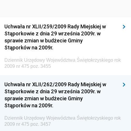
Dziennik Urzędowy Ministra Sportu i Turystyki
Dziennik Urzędowy Ministra Rozwoju Regionalnego
Dziennik Urzędowy Ministra Budownictwa i Przemysłu
Uchwała nr XLII/259/2009 Rady Miejskiej w
Materiałów Budowlanych
Stąporkowie z dnia 29 września 2009r. w
sprawie zmian w budżecie Gminy
Dziennik Urzędowy Ministra Infrastruktury i Rozwoju
Stąporków na 2009r.
Dziennik Urzędowy Głównego Inspektoratu Ochrony
Środowiska
Dziennik Urzędowy Województwa Świętokrzyskiego rok
2009 nr 475 poz. 3455
Dziennik Urzędowy Generalnej Dyrekcji Ochrony
Środowiska
Uchwała nr XLII/262/2009 Rady Miejskiej w
Dziennik Urzędowy Ministerstwa Administracji,
Stąporkowie z dnia 29 września 2009r. w
Gospodarki Terenowej i Ochrony Środowiska
sprawie zmian w budżecie Gminy
Dziennik Urzędowy Ministerstwa Administracji i
Stąporków na 2009r.
Gospodarki Przestrzennej
Dziennik Urzędowy Województwa Świętokrzyskiego rok
Dziennik Urzędowy Unii Europejskiej, L
2009 nr 475 poz. 3457
Dziennik Urzędowy Ministerstwa Komunikacji