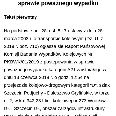
sprawie poważnego wypadku
Tekst pierwotny
Na podstawie art. 28l ust. 5 i 7 ustawy z dnia 28
marca 2003 r. o transporcie kolejowym (Dz. U. z
2019 r. poz. 710) ogł
asza si
ę Raport Pań
stwowej
Komisji Badania Wypadk
ó
w Kolejowych Nr
PKBWK/01/2019 z post
ę
powania w sprawie
powa
ż
nego wypadku kategorii A21 zaistnia
ł
ego w
dniu 13 czerwca 2018 r. o godz. 12:54 na
przeje
ździe kolejowo-
drogowym kategorii
"D", szlak
Szczecin Podjuchy - Daleszewo Gryfiń
skie, w torze
nr 2, w km 342,231 linii kolejowej nr 273 Wroc
ław
Gł
.
- Szczecin Gł
., obszar zarz
ądcy infrastruktury