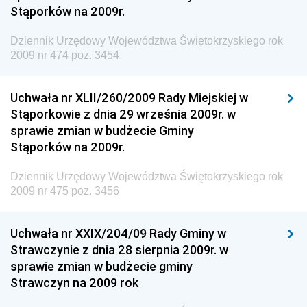
Stąporków na 2009r.
Dziennik Urzędowy Agencji Bezpieczeństwa
Wewnętrznego
Dziennik Urzędowy Województwa Świętokrzyskiego rok
2009 nr 474 poz. 3454
Dziennik Urzędowy Urzędu Patentowego
Rzeczypospolitej Polskiej
Uchwała nr XLII/260/2009 Rady Miejskiej w
Dziennik Urzędowy Generalnej Dyrekcji Dróg
Stąporkowie z dnia 29 września 2009r. w
Krajowych i Autostrad
sprawie zmian w budżecie Gminy
Dziennik Urzędowy Ministra Środowiska
Stąporków na 2009r.
Dziennik Urzędowy Ministra Administracji i Cyfryzacji
Dziennik Urzędowy Województwa Świętokrzyskiego rok
Dziennik Urzędowy Ministra Edukacji
2009 nr 475 poz. 3456
Dziennik Urzędowy Ministra Nauki
Uchwała nr XXIX/204/09 Rady Gminy w
Dziennik Urzędowy Ministra Przemysłu
Strawczynie z dnia 28 sierpnia 2009r. w
Dziennik Urzędowy Ministra Finansów i Gospodarki
sprawie zmian w budżecie gminy
Strawczyn na 2009 rok
Dziennik Urzędowy Ministra do Spraw Unii
Europejskiej