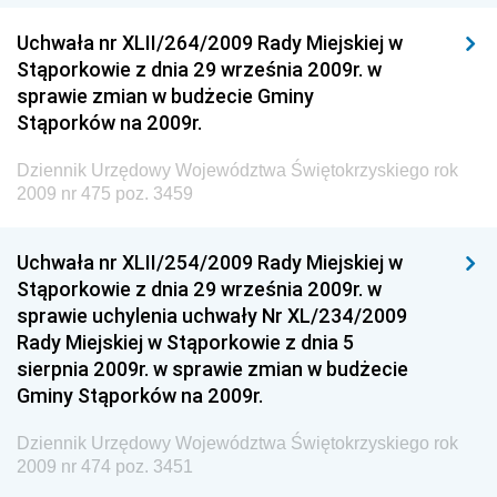
Dziennik Urzędowy Ministerstwa Przemysłu
Uchwała nr XLII/264/2009 Rady Miejskiej w
Chemicznego i Lekkiego
Stąporkowie z dnia 29 września 2009r. w
sprawie zmian w budżecie Gminy
Dziennik Urzędowy Ministerstwa Rolnictwa i
Stąporków na 2009r.
Gospodarki Żywnościowej
Dziennik Urzędowy Ministra Rodziny, Pracy i Polityki
Dziennik Urzędowy Województwa Świętokrzyskiego rok
Społecznej
2009 nr 475 poz. 3459
Dziennik Urzędowy Ministra Cyfryzacji
Uchwała nr XLII/254/2009 Rady Miejskiej w
Dziennik Urzędowy Ministra Rozwoju
Stąporkowie z dnia 29 września 2009r. w
Dziennik Urzędowy Ministra Infrastruktury i
sprawie uchylenia uchwały Nr XL/234/2009
Budownictwa
Rady Miejskiej w Stąporkowie z dnia 5
sierpnia 2009r. w sprawie zmian w budżecie
Dziennik Urzędowy Ministra Gospodarki Morskiej i
Gminy Stąporków na 2009r.
Żeglugi Śródlądowej
Dziennik Urzędowy Ministra Energii
Dziennik Urzędowy Województwa Świętokrzyskiego rok
2009 nr 474 poz. 3451
Dziennik Urzędowy Ministra Finansów