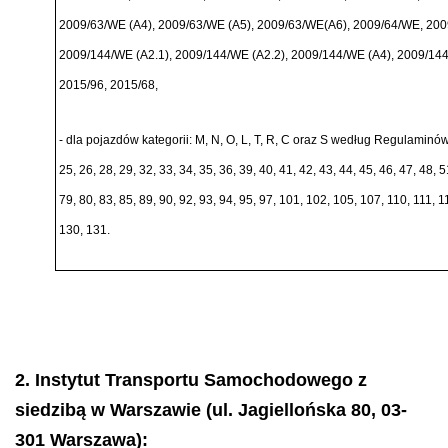
2009/63/WE (A4), 2009/63/WE (A5), 2009/63/WE(A6), 2009/64/WE, 20
2009/144/WE
(A2.1), 2009/144/WE (A2.2), 2009/144/WE (A4), 2009/14
2015/96, 2015/68,
-
dla pojazd
ó
w kategorii: M, N, O, L, T, R, C oraz S wedł
ug Regulamin
ó
w
25, 26, 28, 29, 32, 33, 34, 35, 36, 39, 40, 41, 42, 43, 44, 45, 46, 47, 48, 5
79, 80, 83, 85, 89, 90, 92, 93, 94, 95, 97, 101, 102, 105, 107, 110, 111, 
130, 131.
2. Instytut Transportu Samochodowego z
siedzibą w Warszawie (ul. Jagiellońska 80, 03-
301 Warszawa):