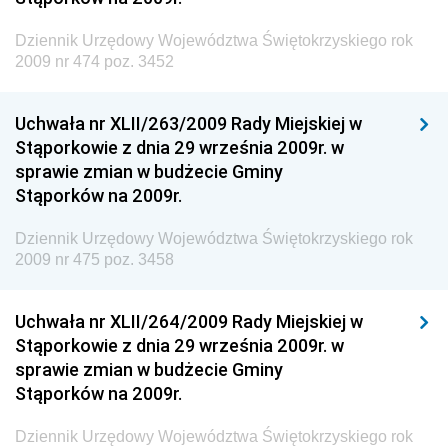
Dziennik Urzędowy Głównego Inspektoratu Ochrony
Środowiska
Dziennik Urzędowy Województwa Świętokrzyskiego rok
2009 nr 474 poz. 3452
Dziennik Urzędowy Generalnej Dyrekcji Ochrony
Środowiska
Uchwała nr XLII/263/2009 Rady Miejskiej w
Dziennik Urzędowy Ministerstwa Administracji,
Stąporkowie z dnia 29 września 2009r. w
Gospodarki Terenowej i Ochrony Środowiska
sprawie zmian w budżecie Gminy
Dziennik Urzędowy Ministerstwa Administracji i
Stąporków na 2009r.
Gospodarki Przestrzennej
Dziennik Urzędowy Województwa Świętokrzyskiego rok
Dziennik Urzędowy Unii Europejskiej, L
2009 nr 475 poz. 3458
Dziennik Urzędowy Ministerstwa Komunikacji
Dziennik Urzędowy Ministerstwa Przemysłu
Uchwała nr XLII/264/2009 Rady Miejskiej w
Chemicznego i Lekkiego
Stąporkowie z dnia 29 września 2009r. w
sprawie zmian w budżecie Gminy
Dziennik Urzędowy Ministerstwa Rolnictwa i
Stąporków na 2009r.
Gospodarki Żywnościowej
Dziennik Urzędowy Ministra Rodziny, Pracy i Polityki
Dziennik Urzędowy Województwa Świętokrzyskiego rok