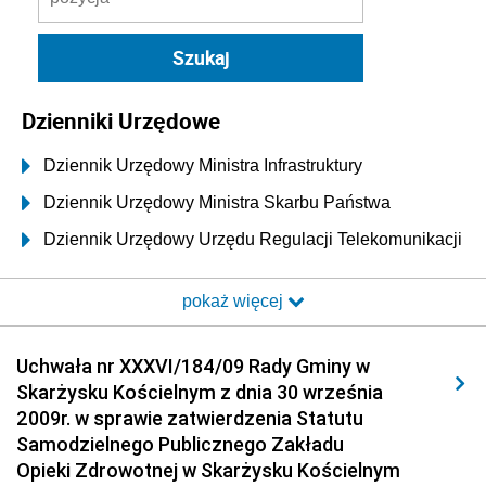
Dzienniki Urzędowe
Dziennik Urzędowy Ministra Infrastruktury
Dziennik Urzędowy Ministra Skarbu Państwa
Dziennik Urzędowy Urzędu Regulacji Telekomunikacji
i Poczty
pokaż więcej
Dziennik Urzędowy Ministra Transportu i Budownictwa
Dziennik Urzędowy Urzędu Komunikacji
Uchwała nr XXXVI/184/09 Rady Gminy w
Elektronicznej
Skarżysku Kościelnym z dnia 30 września
Dziennik Urzędowy Ministra Spraw Wewnętrznych i
2009r. w sprawie zatwierdzenia Statutu
Administracji
Samodzielnego Publicznego Zakładu
Dziennik Urzędowy Ministra Transportu
Opieki Zdrowotnej w Skarżysku Kościelnym