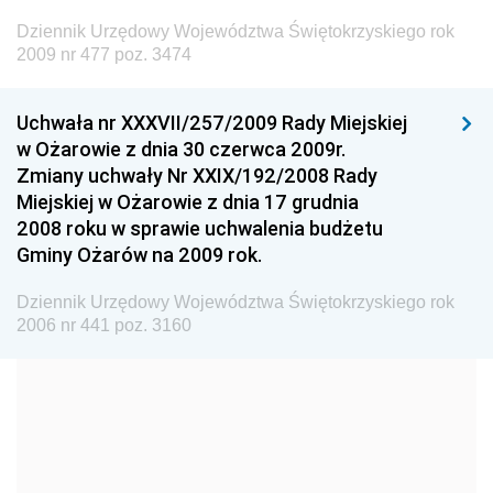
Dziennik Urzędowy Ministra Budownictwa
Dziennik Urzędowy Województwa Świętokrzyskiego rok
Dziennik Urzędowy Ministra Nauki i Szkolnictwa
2009 nr 477 poz. 3474
Wyższego
Dziennik Urzędowy Głównego Urzędu Miar
Uchwała nr XXXVII/257/2009 Rady Miejskiej
w Ożarowie z dnia 30 czerwca 2009r.
Dziennik Urzędowy Ministra Rolnictwa i Rozwoju Wsi
Zmiany uchwały Nr XXIX/192/2008 Rady
Dziennik Urzędowy Ministra Edukacji Narodowej i
Miejskiej w Ożarowie z dnia 17 grudnia
Sportu
2008 roku w sprawie uchwalenia budżetu
Gminy Ożarów na 2009 rok.
Dziennik Urzędowy Ministra Edukacji i Nauki
Dziennik Urzędowy Ministra Edukacji Narodowej
Dziennik Urzędowy Województwa Świętokrzyskiego rok
2006 nr 441 poz. 3160
Dziennik Urzędowy Ministra Gospodarki Morskiej
Dziennik Urzędowy Ministra Obrony Narodowej
Dziennik Urzędowy Komendy Głównej Państwowej
Straży Pożarnej
Dziennik Urzędowy Głównego Urzędu Statystycznego