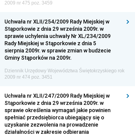
Społecznej
2009 nr 475 poz. 3459
Dziennik Urzędowy Ministra Cyfryzacji
Uchwała nr XLII/254/2009 Rady Miejskiej w
Dziennik Urzędowy Ministra Rozwoju
Stąporkowie z dnia 29 września 2009r. w
Dziennik Urzędowy Ministra Infrastruktury i
sprawie uchylenia uchwały Nr XL/234/2009
Budownictwa
Rady Miejskiej w Stąporkowie z dnia 5
sierpnia 2009r. w sprawie zmian w budżecie
Dziennik Urzędowy Ministra Gospodarki Morskiej i
Gminy Stąporków na 2009r.
Żeglugi Śródlądowej
Dziennik Urzędowy Ministra Energii
Dziennik Urzędowy Województwa Świętokrzyskiego rok
2009 nr 474 poz. 3451
Dziennik Urzędowy Ministra Finansów
Dziennik Urzędowy Ministra Sprawiedliwości
Uchwała nr XLII/247/2009 Rady Miejskiej w
Dziennik Urzędowy Ministra Rozwoju i Finansów
Stąporkowie z dnia 29 września 2009r. w
Dziennik Urzędowy Wyższego Urzędu Górniczego
sprawie określenia wymagań jakie powinien
spełniać przedsiębiorca ubiegający się o
Dziennik Urzędowy Prezesa Urzędu Transportu
uzyskanie zezwolenia na prowadzenie
Kolejowego
działalności w zakresie odbierania