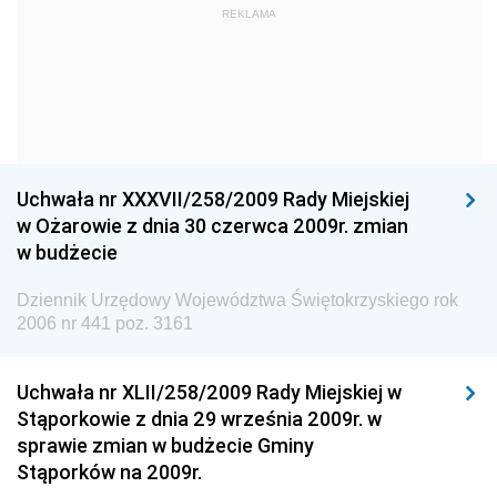
Dziennik Urzędowy Ministra Kultury i Dziedzictwa
REKLAMA
Narodowego
Dziennik Urzędowy Komendy Głównej Policji
Dziennik Urzędowy Ministra Gospodarki
Dziennik Urzędowy Urzędu Ochrony Konkurencji i
Konsumentów
Uchwała nr XXXVII/258/2009 Rady Miejskiej
Dziennik Urzędowy Ministra Pracy i Polityki
w Ożarowie z dnia 30 czerwca 2009r. zmian
Społecznej
w budżecie
Dziennik Urzędowy Ministra Spraw Zagranicznych
Dziennik Urzędowy Województwa Świętokrzyskiego rok
Dziennik Urzędowy Urzędu Lotnictwa Cywilnego
2006 nr 441 poz. 3161
Dziennik Urzędowy Komisji Nadzoru Finansowego
Uchwała nr XLII/258/2009 Rady Miejskiej w
Dziennik Urzędowy Ministerstwa Hutnictwa i
Stąporkowie z dnia 29 września 2009r. w
Przemysłu Maszynowego
sprawie zmian w budżecie Gminy
Dziennik Urzędowy Ministerstwa Zdrowia i Opieki
Stąporków na 2009r.
Społecznej