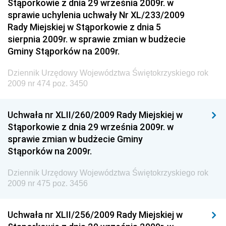
Stąporkowie z dnia 29 września 2009r. w
Dziennik Urzędowy Narodowego Banku Polskiego
sprawie uchylenia uchwały Nr XL/233/2009
Dziennik Urzędowy Komendy Głównej Policji
Rady Miejskiej w Stąporkowie z dnia 5
sierpnia 2009r. w sprawie zmian w budżecie
Dziennik Urzędowy Ministra Pracy i Polityki
Gminy Stąporków na 2009r.
Społecznej
Dziennik Urzędowy Ministra Transportu, Budownictwa
Dziennik Urzędowy Województwa Świętokrzyskiego rok
i Gospodarki Morskiej
2009 nr 474 poz. 3450
Dziennik Urzędowy Ministra Rozwoju i Technologii
Uchwała nr XLII/260/2009 Rady Miejskiej w
Dziennik Urzędowy Ministra Spraw Zagranicznych
Stąporkowie z dnia 29 września 2009r. w
Dziennik Urzędowy Centralnego Biura
sprawie zmian w budżecie Gminy
Antykorupcyjnego
Stąporków na 2009r.
Dziennik Urzędowy Agencji Bezpieczeństwa
Wewnętrznego
Dziennik Urzędowy Województwa Świętokrzyskiego rok
2009 nr 475 poz. 3456
Dziennik Urzędowy Urzędu Patentowego
Rzeczypospolitej Polskiej
Uchwała nr XLII/256/2009 Rady Miejskiej w
Dziennik Urzędowy Generalnej Dyrekcji Dróg