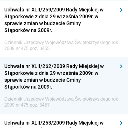
Dziennik Urzędowy Ministra Klimatu i Środowiska
Uchwała nr XLII/259/2009 Rady Miejskiej w
Dziennik Urzędowy Ministerstwa Kultury, Dziedzictwa
Stąporkowie z dnia 29 września 2009r. w
Narodowego i Sportu
sprawie zmian w budżecie Gminy
Stąporków na 2009r.
Dziennik Urzędowy Ministra Finansów, Funduszy i
Polityki Regionalnej
Dziennik Urzędowy Województwa Świętokrzyskiego rok
Dziennik Urzędowy Ministra Rozwoju, Pracy i
2009 nr 475 poz. 3455
Technologii
Dziennik Urzędowy Ministra Kultury, Dziedzictwa
Uchwała nr XLII/262/2009 Rady Miejskiej w
Narodowego i Sportu
Stąporkowie z dnia 29 września 2009r. w
sprawie zmian w budżecie Gminy
Dziennik Urzędowy Ministra Rodziny i Polityki
Stąporków na 2009r.
Społecznej
Dziennik Urzędowy Komendy Głównej Straży
Dziennik Urzędowy Województwa Świętokrzyskiego rok
Granicznej
2009 nr 475 poz. 3457
Dziennik Urzędowy Głównego Inspektoratu Transportu
Drogowego
Uchwała nr XLII/253/2009 Rady Miejskiej w