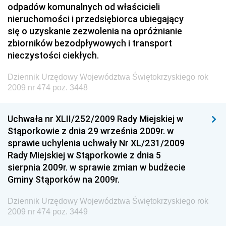
Dziennik Urzędowy Ministra Przedsiębiorczości i
odpadów komunalnych od właścicieli
Technologii
nieruchomości i przedsiębiorca ubiegający
się o uzyskanie zezwolenia na opróżnianie
Dziennik Urzędowy Ministra Inwestycji i Rozwoju
zbiorników bezodpływowych i transport
Dziennik Urzędowy Naczelnego Dyrektora Archiwów
nieczystości ciekłych.
Państwowych
Dziennik Urzędowy Województwa Świętokrzyskiego rok
Dziennik Urzędowy Ministra Finansów, Inwestycji i
2009 nr 474 poz. 3448
Rozwoju
Dziennik Urzędowy Ministra Klimatu
Uchwała nr XLII/252/2009 Rady Miejskiej w
Dziennik Urzędowy Ministra Sportu
Stąporkowie z dnia 29 września 2009r. w
Dziennik Urzędowy Ministra Funduszy i Polityki
sprawie uchylenia uchwały Nr XL/231/2009
Regionalnej
Rady Miejskiej w Stąporkowie z dnia 5
sierpnia 2009r. w sprawie zmian w budżecie
Dziennik Urzędowy Ministra Aktywów Państwowych
Gminy Stąporków na 2009r.
Dziennik Urzędowy Ministra Zdrowia
Dziennik Urzędowy Województwa Świętokrzyskiego rok
Dziennik Urzędowy Ministra Środowiska i Głównego
2009 nr 474 poz. 3449
Inspektora Ochrony Środowiska