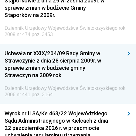
Stąporkowie z dnia 29 września 2009r. w
Krajowych i Autostrad
sprawie zmian w budżecie Gminy
Dziennik Urzędowy Ministra Środowiska
Stąporków na 2009r.
Dziennik Urzędowy Ministra Administracji i Cyfryzacji
Dziennik Urzędowy Województwa Świętokrzyskiego rok
Dziennik Urzędowy Ministra Edukacji
2009 nr 474 poz. 3453
Dziennik Urzędowy Ministra Nauki
Uchwała nr XXIX/204/09 Rady Gminy w
Dziennik Urzędowy Ministra Przemysłu
Strawczynie z dnia 28 sierpnia 2009r. w
Dziennik Urzędowy Ministra Finansów i Gospodarki
sprawie zmian w budżecie gminy
Strawczyn na 2009 rok
Dziennik Urzędowy Ministra do Spraw Unii
Europejskiej
Dziennik Urzędowy Województwa Świętokrzyskiego rok
Dziennik Urzędowy Agencji Wywiadu
2006 nr 441 poz. 3164
Wyrok nr II SA/Ke 463/22 Wojewódzkiego
Sądu Administracyjnego w Kielcach z dnia
22 października 2026 r. w przedmiocie
uchwalenia regulaminu utrzymania