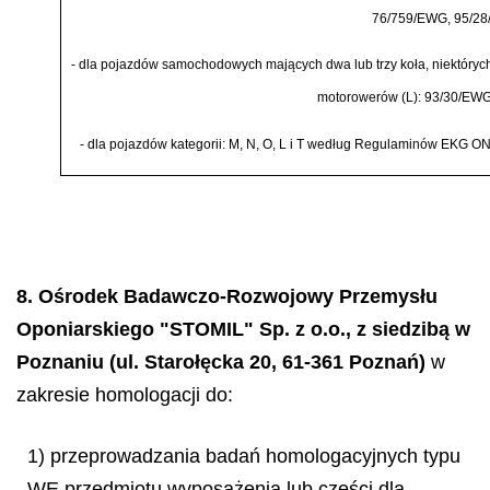
76/759/EWG, 95/28
-
dla pojazd
ó
w samochodowych maj
ą
cych dwa lub trzy ko
ł
a, niekt
ó
ryc
motorower
ó
w (L): 93/30/EW
-
dla pojazd
ó
w kategorii: M, N, O, L i T wed
ł
ug Regulamin
ó
w EKG ONZ 
8. Ośrodek Badawczo-Rozwojowy Przemysłu
Oponiarskiego "STOMIL" Sp. z o.o., z siedzibą w
Poznaniu (ul. Starołęcka 20, 61-361 Poznań)
w
zakresie homologacji do:
1) przeprowadzania badań homologacyjnych typu
WE przedmiotu wyposażenia lub części dla