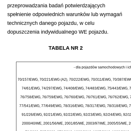
przeprowadzania badań potwierdzających
spełnienie odpowiednich warunków lub wymagań
technicznych danego pojazdu, w celu
dopuszczenia indywidualnego WE pojazdu.
TABELA NR 2
-
dla pojazd
ó
w samochodowych i ich
70/157/EWG, 70/221/EWG (A2), 70/222/EWG, 70/311/EWG, 70/387/EW
74/61/EWG, 74/297/EWG, 74/408/EWG, 74/483/EWG, 75/443/EWG, 
76/758/EWG, 76/759/EWG, 76/760/EWG, 76/761/EWG, 76/762/EWG, 
77/541/EWG, 77/649/EWG, 78/316/EWG, 78/317/EWG, 78/318/EWG, 
91/226/EWG, 92/21/EWG, 92/22/EWG, 92/23/EWG, 92/24/EWG, 92/11
2000/40/WE, 2001/56/WE, 2001/85/WE, 2003/97/WE, 2005/55/WE, 20