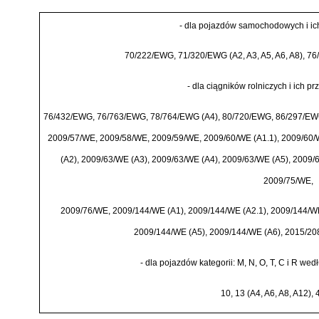
-
dla pojazd
ó
w samochodowych i ich
70/222/EWG, 71/320/EWG (A2, A3, A5, A6, A8), 7
-
dla ci
ą
gnik
ó
w rolniczych i ich prz
76/432/EWG, 76/763/EWG, 78/764/EWG (A4), 80/720/EWG, 86/297/EW
2009/57/WE, 2009/58/WE, 2009/59/WE, 2009/60/WE (A1.1), 2009/60/
(A2), 2009/63/WE (A3), 2009/63/WE (A4), 2009/63/WE (A5), 2009
2009/75/WE,
2009/76/WE, 2009/144/WE (A1), 2009/144/WE (A2.1), 2009/144/WE
2009/144/WE (A5), 2009/144/WE (A6), 2015/208
-
dla pojazd
ó
w kategorii: M, N, O, T, C i R wed
ł
10, 13 (A4, A6, A8, A12), 