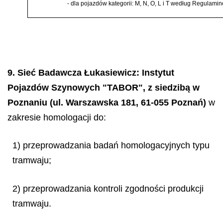
-
dla pojazd
ó
w kategorii: M, N, O, L i T wed
ł
ug Regulamin
9. Sieć Badawcza Łukasiewicz
: Instytut
Pojazdów Szynowych "TABOR", z siedzibą w
Poznaniu (ul. Warszawska 181, 61-055 Poznań)
w
zakresie homologacji do:
1) przeprowadzania badań homologacyjnych typu
tramwaju;
2) przeprowadzania kontroli zgodności produkcji
tramwaju.