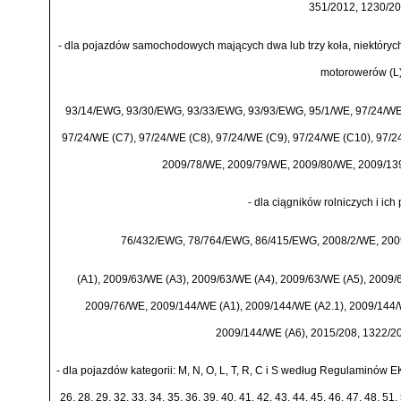
351/2012, 1230/20
-
dla pojazd
ó
w samochodowych maj
ą
cych dwa lub trzy ko
ł
a, niekt
ó
ryc
motorower
ó
w (L)
93/14/EWG, 93/30/EWG, 93/33/EWG, 93/93/EWG, 95/1/WE, 97/24/WE (
97/24/WE (C7), 97/24/WE (C8), 97/24/WE (C9), 97/24/WE (C10), 97/
2009/78/WE, 2009/79/WE, 2009/80/WE, 2009/139
-
dla ci
ą
gnik
ó
w rolniczych i ich 
76/432/EWG, 78/764/EWG, 86/415/EWG, 2008/2/WE, 2009
(A1), 2009/63/WE (A3), 2009/63/WE (A4), 2009/63/WE (A5), 2009
2009/76/WE, 2009/144/WE (A1), 2009/144/WE (A2.1), 2009/144/
2009/144/WE (A6), 2015/208, 1322/20
-
dla pojazd
ó
w kategorii: M, N, O, L, T, R, C i S wed
ł
ug Regulamin
ó
w EK
26, 28, 29, 32, 33, 34, 35, 36, 39, 40, 41, 42, 43, 44, 45, 46, 47, 48, 51, 