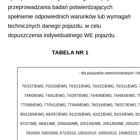
przeprowadzania badań potwierdzających
spełnienie odpowiednich warunków lub wymagań
technicznych danego pojazdu, w celu
dopuszczenia indywidualnego WE pojazdu.
TABELA NR 1
-
dla pojazd
ó
w samochodowych i ich
70/157/EWG, 70/220/EWG, 70/221/EWG, 70/222/EWG, 70/311/EWG, 
74/60/EWG, 74/61/EWG, 74/297/EWG, 74/408/EWG, 74/483/EWG, 7
77/389/EWG, 77/541/EWG, 77/649/EWG, 78/316/EWG, 78/317/EWG, 
80/1269/EWG, 89/297/EWG, 91/226/EWG, 92/21/EWG, 92/24/EWG, 92
97/27/WE, 98/91/WE, 2000/40/WE, 2001/56/WE, 2001/85/WE, 2003/97
78/2009, 595/2009, 672/2010, 1003/2010, 1005/2010, 1008/2010, 