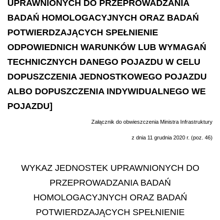
UPRAWNIONYCH DO PRZEPROWADZANIA
BADAŃ HOMOLOGACYJNYCH ORAZ BADAŃ
POTWIERDZAJĄCYCH SPEŁNIENIE
ODPOWIEDNICH WARUNKÓW LUB WYMAGAŃ
TECHNICZNYCH DANEGO POJAZDU W CELU
DOPUSZCZENIA JEDNOSTKOWEGO POJAZDU
ALBO DOPUSZCZENIA INDYWIDUALNEGO WE
POJAZDU]
Za
łą
cznik do obwieszczenia Ministra Infrastruktury
z dnia 11 grudnia 2020 r. (poz. 46)
WYKAZ JEDNOSTEK UPRAWNIONYCH DO
PRZEPROWADZANIA BADA
Ń
HOMOLOGACYJNYCH ORAZ BADA
Ń
POTWIERDZAJ
Ą
CYCH SPE
Ł
NIENIE