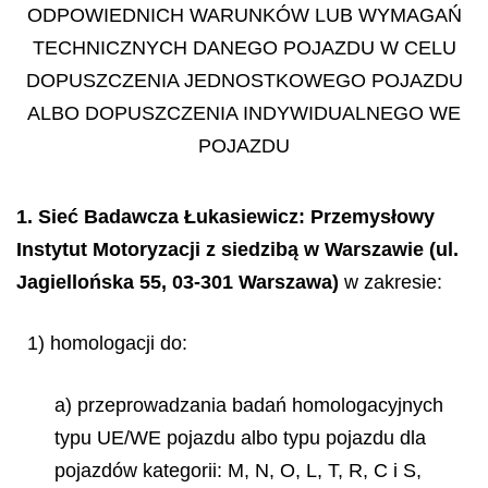
ODPOWIEDNICH WARUNK
Ó
W LUB WYMAGA
Ń
TECHNICZNYCH DANEGO POJAZDU W CELU
DOPUSZCZENIA JEDNOSTKOWEGO POJAZDU
ALBO DOPUSZCZENIA INDYWIDUALNEGO WE
POJAZDU
1. Sieć Badawcza Łukasiewicz: Przemysłowy
Instytut Motoryzacji z siedzibą w Warszawie (ul.
Jagiellońska 55, 03-301 Warszawa)
w zakresie:
1) homologacji do:
a) przeprowadzania badań homologacyjnych
typu UE/WE pojazdu albo typu pojazdu dla
pojazdów kategorii: M, N, O, L, T, R, C i S,