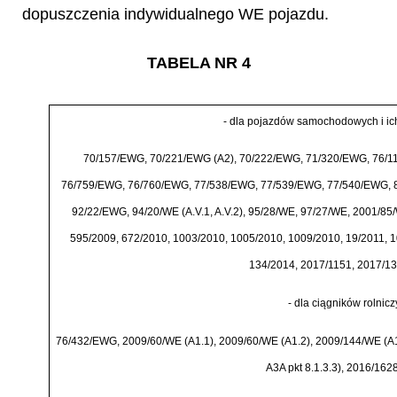
dopuszczenia indywidualnego WE pojazdu.
TABELA NR 4
-
dla pojazd
ó
w samochodowych i ich
70/157/EWG, 70/221/EWG (A2), 70/222/EWG, 71/320/EWG, 76/
76/759/EWG, 76/760/EWG, 77/538/EWG, 77/539/EWG, 77/540/EWG, 
92/22/EWG, 94/20/WE (A.V.1, A.V.2), 95/28/WE, 97/27/WE, 2001/8
595/2009, 672/2010, 1003/2010, 1005/2010, 1009/2010, 19/2011, 1
134/2014, 2017/1151, 2017/13
-
dla ci
ą
gnik
ó
w rolnicz
76/432/EWG, 2009/60/WE (A1.1), 2009/60/WE (A1.2), 2009/144/WE (A
A3A pkt 8.1.3.3), 2016/162