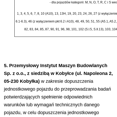
-
dla pojazd
ó
w kategorii: M, N, O, T, R, C i S we
1, 3, 4, 5, 6, 7, 8, 10 (A10), 13, 13H, 19, 20, 23, 24, 26, 27 (z wy
łą
czenie
6.1
-
6.3), 46 (z wy
łą
czeniem pkt 6.2 i A10), 48, 49, 50, 51, 55 (A5.1, A5.2, 
82, 83, 84, 85, 87, 90, 91, 96, 98, 101, 102 (S.I.5, S.II.13), 103, 1
5. Przemysłowy Instytut Maszyn Budowlanych
Sp. z o.o., z siedzibą w Kobyłce (ul. Napoleona 2,
05-230 Kobyłka)
w zakresie dopuszczenia
jednostkowego pojazdu do przeprowadzania badań
potwierdzających spełnienie odpowiednich
warunków lub wymagań technicznych danego
pojazdu, w celu dopuszczenia jednostkowego