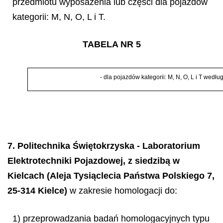
przedmiotu wyposażenia lub części dla pojazdów
kategorii: M, N, O, L i T.
TABELA NR 5
-
dla pojazd
ó
w kategorii: M, N, O, L i T wed
ł
ug
7. Politechnika Świętokrzyska - Laboratorium
Elektrotechniki Pojazdowej, z siedzibą w
Kielcach (Aleja Tysiąclecia Państwa Polskiego 7,
25-314 Kielce)
w zakresie homologacji do:
1) przeprowadzania badań homologacyjnych typu