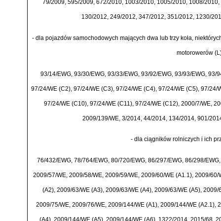
79/2009, 595/2009, 672/2010, 1003/2010, 1005/2010, 1008/2010, 
130/2012, 249/2012, 347/2012, 351/2012, 1230/201
-
dla pojazd
ó
w samochodowych maj
ą
cych dwa lub trzy ko
ł
a, niekt
ó
ryc
motorower
ó
w (L)
93/14/EWG, 93/30/EWG, 93/33/EWG, 93/92/EWG, 93/93/EWG, 93/94/
97/24/WE (C2), 97/24/WE (C3), 97/24/WE (C4), 97/24/WE (C5), 97/24/
97/24/WE (C10), 97/24/WE (C11), 97/24/WE (C12), 2000/7/WE, 2
2009/139/WE, 3/2014, 44/2014, 134/2014, 901/201
-
dla ci
ą
gnik
ó
w rolniczych i ich pr
76/432/EWG, 78/764/EWG, 80/720/EWG, 86/297/EWG, 86/298/EWG,
2009/57/WE, 2009/58/WE, 2009/59/WE, 2009/60/WE (A1.1), 2009/60/
(A2), 2009/63/WE (A3), 2009/63/WE (A4), 2009/63/WE (A5), 2009
2009/75/WE, 2009/76/WE, 2009/144/WE (A1), 2009/144/WE (A2.1), 
(A4), 2009/144/WE (A5), 2009/144/WE (A6), 1322/2014, 2015/68, 2