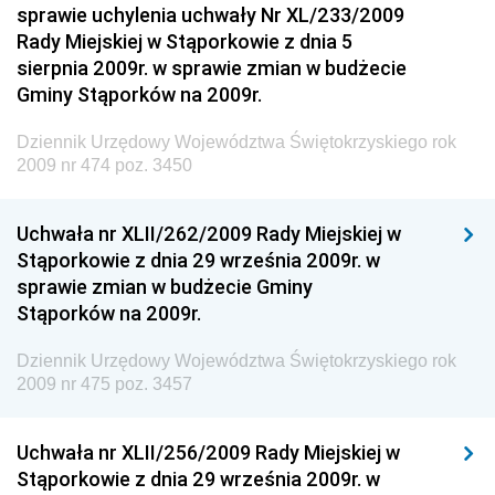
Narodowego i Sportu
sprawie uchylenia uchwały Nr XL/233/2009
Rady Miejskiej w Stąporkowie z dnia 5
Dziennik Urzędowy Ministra Finansów, Funduszy i
sierpnia 2009r. w sprawie zmian w budżecie
Polityki Regionalnej
Gminy Stąporków na 2009r.
Dziennik Urzędowy Ministra Rozwoju, Pracy i
Technologii
Dziennik Urzędowy Województwa Świętokrzyskiego rok
2009 nr 474 poz. 3450
Dziennik Urzędowy Ministra Kultury, Dziedzictwa
Narodowego i Sportu
Uchwała nr XLII/262/2009 Rady Miejskiej w
Dziennik Urzędowy Ministra Rodziny i Polityki
Stąporkowie z dnia 29 września 2009r. w
Społecznej
sprawie zmian w budżecie Gminy
Dziennik Urzędowy Komendy Głównej Straży
Stąporków na 2009r.
Granicznej
Dziennik Urzędowy Województwa Świętokrzyskiego rok
Dziennik Urzędowy Głównego Inspektoratu Transportu
2009 nr 475 poz. 3457
Drogowego
Dziennik Urzędowy Narodowego Banku Polskiego
Uchwała nr XLII/256/2009 Rady Miejskiej w
Dziennik Urzędowy Komendy Głównej Policji
Stąporkowie z dnia 29 września 2009r. w