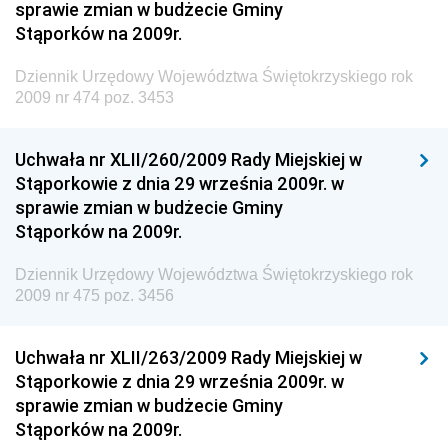
sprawie zmian w budżecie Gminy
Dziennik Urzędowy Ministra Pracy i Polityki
Stąporków na 2009r.
Społecznej
Dziennik Urzędowy Ministra Transportu, Budownictwa
Dziennik Urzędowy Województwa Świętokrzyskiego rok
i Gospodarki Morskiej
2009 nr 474 poz. 3453
Dziennik Urzędowy Ministra Rozwoju i Technologii
Uchwała nr XLII/260/2009 Rady Miejskiej w
Dziennik Urzędowy Ministra Spraw Zagranicznych
Stąporkowie z dnia 29 września 2009r. w
Dziennik Urzędowy Centralnego Biura
sprawie zmian w budżecie Gminy
Antykorupcyjnego
Stąporków na 2009r.
Dziennik Urzędowy Agencji Bezpieczeństwa
Wewnętrznego
Dziennik Urzędowy Województwa Świętokrzyskiego rok
2009 nr 475 poz. 3456
Dziennik Urzędowy Urzędu Patentowego
Rzeczypospolitej Polskiej
Uchwała nr XLII/263/2009 Rady Miejskiej w
Dziennik Urzędowy Generalnej Dyrekcji Dróg
Stąporkowie z dnia 29 września 2009r. w
Krajowych i Autostrad
sprawie zmian w budżecie Gminy
Dziennik Urzędowy Ministra Środowiska
Stąporków na 2009r.