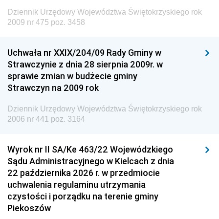
Dziennik Urzędowy Ministra Administracji i Cyfryzacji
Dziennik Urzędowy Województwa Świętokrzyskiego rok
Dziennik Urzędowy Ministra Edukacji
2009 nr 475 poz. 3458
Dziennik Urzędowy Ministra Nauki
Uchwała nr XXIX/204/09 Rady Gminy w
Dziennik Urzędowy Ministra Przemysłu
Strawczynie z dnia 28 sierpnia 2009r. w
Dziennik Urzędowy Ministra Finansów i Gospodarki
sprawie zmian w budżecie gminy
Strawczyn na 2009 rok
Dziennik Urzędowy Ministra do Spraw Unii
Europejskiej
Dziennik Urzędowy Województwa Świętokrzyskiego rok
Dziennik Urzędowy Agencji Wywiadu
2006 nr 441 poz. 3164
Wyrok nr II SA/Ke 463/22 Wojewódzkiego
Sądu Administracyjnego w Kielcach z dnia
22 października 2026 r. w przedmiocie
uchwalenia regulaminu utrzymania
czystości i porządku na terenie gminy
Piekoszów