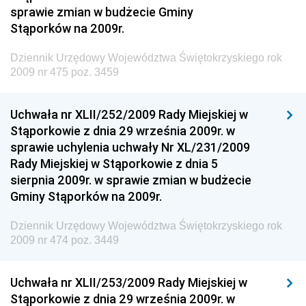
sprawie zmian w budżecie Gminy
Dziennik Urzędowy Naczelnego Dyrektora Archiwów
Stąporków na 2009r.
Państwowych
Dziennik Urzędowy Województwa Świętokrzyskiego rok
Dziennik Urzędowy Ministra Finansów, Inwestycji i
2009 nr 475 poz. 3459
Rozwoju
Dziennik Urzędowy Ministra Klimatu
Uchwała nr XLII/252/2009 Rady Miejskiej w
Dziennik Urzędowy Ministra Sportu
Stąporkowie z dnia 29 września 2009r. w
Dziennik Urzędowy Ministra Funduszy i Polityki
sprawie uchylenia uchwały Nr XL/231/2009
Regionalnej
Rady Miejskiej w Stąporkowie z dnia 5
sierpnia 2009r. w sprawie zmian w budżecie
Dziennik Urzędowy Ministra Aktywów Państwowych
Gminy Stąporków na 2009r.
Dziennik Urzędowy Ministra Zdrowia
Dziennik Urzędowy Województwa Świętokrzyskiego rok
Dziennik Urzędowy Ministra Środowiska i Głównego
2009 nr 474 poz. 3449
Inspektora Ochrony Środowiska
Dziennik Urzędowy Ministra Klimatu i Środowiska
Uchwała nr XLII/253/2009 Rady Miejskiej w
Dziennik Urzędowy Ministerstwa Kultury, Dziedzictwa
Stąporkowie z dnia 29 września 2009r. w