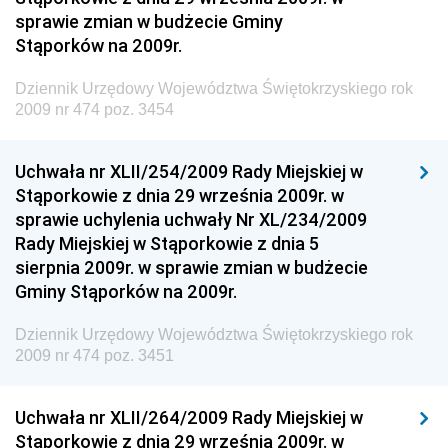
Dziennik Urzędowy Ministra Rozwoju
sprawie zmian w budżecie Gminy
Dziennik Urzędowy Ministra Infrastruktury i
Stąporków na 2009r.
Budownictwa
Dziennik Urzędowy Województwa Świętokrzyskiego rok
Dziennik Urzędowy Ministra Gospodarki Morskiej i
2009 nr 474 poz. 3454
Żeglugi Śródlądowej
Dziennik Urzędowy Ministra Energii
Uchwała nr XLII/254/2009 Rady Miejskiej w
Dziennik Urzędowy Ministra Finansów
Stąporkowie z dnia 29 września 2009r. w
sprawie uchylenia uchwały Nr XL/234/2009
Dziennik Urzędowy Ministra Sprawiedliwości
Rady Miejskiej w Stąporkowie z dnia 5
Dziennik Urzędowy Ministra Rozwoju i Finansów
sierpnia 2009r. w sprawie zmian w budżecie
Gminy Stąporków na 2009r.
Dziennik Urzędowy Wyższego Urzędu Górniczego
Dziennik Urzędowy Prezesa Urzędu Transportu
Dziennik Urzędowy Województwa Świętokrzyskiego rok
Kolejowego
2009 nr 474 poz. 3451
Dziennik Urzędowy Ministra Przedsiębiorczości i
Technologii
Uchwała nr XLII/264/2009 Rady Miejskiej w
Stąporkowie z dnia 29 września 2009r. w
Dziennik Urzędowy Ministra Inwestycji i Rozwoju