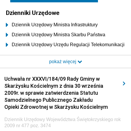
Dzienniki Urzędowe
Dziennik Urzędowy Ministra Infrastruktury
Dziennik Urzędowy Ministra Skarbu Państwa
Dziennik Urzędowy Urzędu Regulacji Telekomunikacji
i Poczty
pokaż więcej
Dziennik Urzędowy Ministra Transportu i Budownictwa
Dziennik Urzędowy Urzędu Komunikacji
Uchwała nr XXXVI/184/09 Rady Gminy w
Elektronicznej
Skarżysku Kościelnym z dnia 30 września
Dziennik Urzędowy Ministra Spraw Wewnętrznych i
2009r. w sprawie zatwierdzenia Statutu
Administracji
Samodzielnego Publicznego Zakładu
Dziennik Urzędowy Ministra Transportu
Opieki Zdrowotnej w Skarżysku Kościelnym
Dziennik Urzędowy Ministra Budownictwa
Dziennik Urzędowy Województwa Świętokrzyskiego rok
Dziennik Urzędowy Ministra Nauki i Szkolnictwa
2009 nr 477 poz. 3474