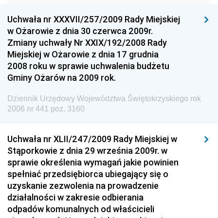
Dziennik Urzędowy Komendy Głównej Policji
Uchwała nr XXXVII/257/2009 Rady Miejskiej
Dziennik Urzędowy Ministra Gospodarki
w Ożarowie z dnia 30 czerwca 2009r.
Dziennik Urzędowy Urzędu Ochrony Konkurencji i
Zmiany uchwały Nr XXIX/192/2008 Rady
Konsumentów
Miejskiej w Ożarowie z dnia 17 grudnia
Dziennik Urzędowy Ministra Pracy i Polityki
2008 roku w sprawie uchwalenia budżetu
Społecznej
Gminy Ożarów na 2009 rok.
Dziennik Urzędowy Ministra Spraw Zagranicznych
Dziennik Urzędowy Województwa Świętokrzyskiego rok
Dziennik Urzędowy Urzędu Lotnictwa Cywilnego
2006 nr 441 poz. 3160
Dziennik Urzędowy Komisji Nadzoru Finansowego
Uchwała nr XLII/247/2009 Rady Miejskiej w
Dziennik Urzędowy Ministerstwa Hutnictwa i
Stąporkowie z dnia 29 września 2009r. w
Przemysłu Maszynowego
sprawie określenia wymagań jakie powinien
Dziennik Urzędowy Ministerstwa Zdrowia i Opieki
spełniać przedsiębiorca ubiegający się o
Społecznej
uzyskanie zezwolenia na prowadzenie
działalności w zakresie odbierania
Dziennik Urzędowy Ministerstwa Rolnictwa, Leśnictwa
odpadów komunalnych od właścicieli
i Gospodarki Żywnościowej