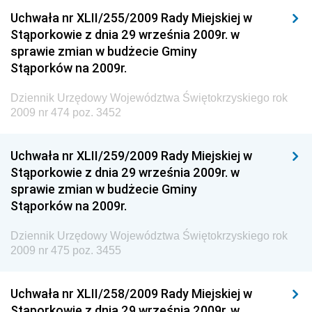
Dziennik Urzędowy Generalnej Dyrekcji Ochrony
Uchwała nr XLII/255/2009 Rady Miejskiej w
Środowiska
Stąporkowie z dnia 29 września 2009r. w
Dziennik Urzędowy Ministerstwa Administracji,
sprawie zmian w budżecie Gminy
Gospodarki Terenowej i Ochrony Środowiska
Stąporków na 2009r.
Dziennik Urzędowy Ministerstwa Administracji i
Dziennik Urzędowy Województwa Świętokrzyskiego rok
Gospodarki Przestrzennej
2009 nr 474 poz. 3452
Dziennik Urzędowy Unii Europejskiej, L
Dziennik Urzędowy Ministerstwa Komunikacji
Uchwała nr XLII/259/2009 Rady Miejskiej w
Stąporkowie z dnia 29 września 2009r. w
Dziennik Urzędowy Ministerstwa Przemysłu
sprawie zmian w budżecie Gminy
Chemicznego i Lekkiego
Stąporków na 2009r.
Dziennik Urzędowy Ministerstwa Rolnictwa i
Gospodarki Żywnościowej
Dziennik Urzędowy Województwa Świętokrzyskiego rok
2009 nr 475 poz. 3455
Dziennik Urzędowy Ministra Rodziny, Pracy i Polityki
Społecznej
Uchwała nr XLII/258/2009 Rady Miejskiej w
Dziennik Urzędowy Ministra Cyfryzacji
Stąporkowie z dnia 29 września 2009r. w