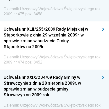
Dziennik Urzędowy Agencji Bezpieczeństwa
Wewnętrznego
Dziennik Urzędowy Województwa Świętokrzyskiego rok
2009 nr 475 poz. 3458
Dziennik Urzędowy Urzędu Patentowego
Rzeczypospolitej Polskiej
Uchwała nr XLII/255/2009 Rady Miejskiej w
Dziennik Urzędowy Generalnej Dyrekcji Dróg
Stąporkowie z dnia 29 września 2009r. w
Krajowych i Autostrad
sprawie zmian w budżecie Gminy
Dziennik Urzędowy Ministra Środowiska
Stąporków na 2009r.
Dziennik Urzędowy Ministra Administracji i Cyfryzacji
Dziennik Urzędowy Województwa Świętokrzyskiego rok
Dziennik Urzędowy Ministra Edukacji
2009 nr 474 poz. 3452
Dziennik Urzędowy Ministra Nauki
Uchwała nr XXIX/204/09 Rady Gminy w
Dziennik Urzędowy Ministra Przemysłu
Strawczynie z dnia 28 sierpnia 2009r. w
Dziennik Urzędowy Ministra Finansów i Gospodarki
sprawie zmian w budżecie gminy
Strawczyn na 2009 rok
Dziennik Urzędowy Ministra do Spraw Unii
Europejskiej
Dziennik Urzędowy Województwa Świętokrzyskiego rok
Dziennik Urzędowy Agencji Wywiadu