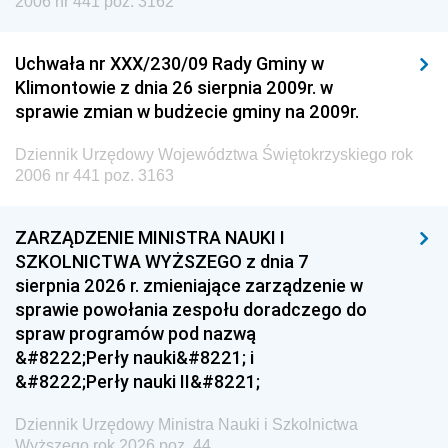
2006 nr 441 poz. 3162
Uchwała nr XXX/230/09 Rady Gminy w
Klimontowie z dnia 26 sierpnia 2009r. w
sprawie zmian w budżecie gminy na 2009r.
Dziennik Urzędowy Województwa Świętokrzyskiego rok
2006 nr 441 poz. 3163
ZARZĄDZENIE MINISTRA NAUKI I
SZKOLNICTWA WYŻSZEGO z dnia 7
sierpnia 2026 r. zmieniające zarządzenie w
sprawie powołania zespołu doradczego do
spraw programów pod nazwą
&#8222;Perły nauki&#8221; i
&#8222;Perły nauki II&#8221;
Dziennik Urzędowy Ministra Nauki i Szkolnictwa
Wyższego rok 2026 poz. 44