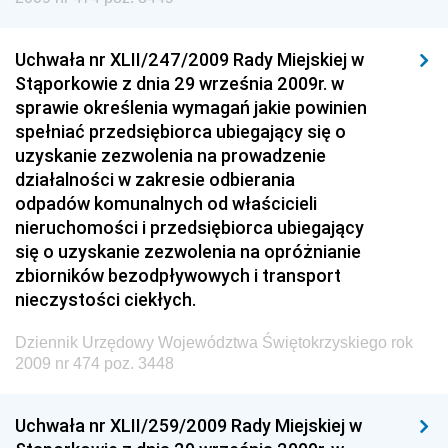
Dziennik Urzędowy Ministra Rozwoju i Finansów
Dziennik Urzędowy Wyższego Urzędu Górniczego
Uchwała nr XLII/247/2009 Rady Miejskiej w
Stąporkowie z dnia 29 września 2009r. w
Dziennik Urzędowy Prezesa Urzędu Transportu
sprawie określenia wymagań jakie powinien
Kolejowego
spełniać przedsiębiorca ubiegający się o
Dziennik Urzędowy Ministra Przedsiębiorczości i
uzyskanie zezwolenia na prowadzenie
Technologii
działalności w zakresie odbierania
odpadów komunalnych od właścicieli
Dziennik Urzędowy Ministra Inwestycji i Rozwoju
nieruchomości i przedsiębiorca ubiegający
Dziennik Urzędowy Naczelnego Dyrektora Archiwów
się o uzyskanie zezwolenia na opróżnianie
Państwowych
zbiorników bezodpływowych i transport
Dziennik Urzędowy Ministra Finansów, Inwestycji i
nieczystości ciekłych.
Rozwoju
Dziennik Urzędowy Województwa Świętokrzyskiego rok
Dziennik Urzędowy Ministra Klimatu
2009 nr 474 poz. 3448
Dziennik Urzędowy Ministra Sportu
Dziennik Urzędowy Ministra Funduszy i Polityki
Uchwała nr XLII/259/2009 Rady Miejskiej w
Regionalnej