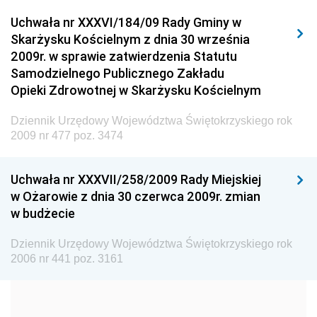
Dziennik Urzędowy Urzędu Komunikacji
Uchwała nr XXXVI/184/09 Rady Gminy w
Elektronicznej
Skarżysku Kościelnym z dnia 30 września
Dziennik Urzędowy Ministra Spraw Wewnętrznych i
2009r. w sprawie zatwierdzenia Statutu
Administracji
Samodzielnego Publicznego Zakładu
Dziennik Urzędowy Ministra Transportu
Opieki Zdrowotnej w Skarżysku Kościelnym
Dziennik Urzędowy Ministra Budownictwa
Dziennik Urzędowy Województwa Świętokrzyskiego rok
Dziennik Urzędowy Ministra Nauki i Szkolnictwa
2009 nr 477 poz. 3474
Wyższego
Dziennik Urzędowy Głównego Urzędu Miar
Uchwała nr XXXVII/258/2009 Rady Miejskiej
w Ożarowie z dnia 30 czerwca 2009r. zmian
Dziennik Urzędowy Ministra Rolnictwa i Rozwoju Wsi
w budżecie
Dziennik Urzędowy Ministra Edukacji Narodowej i
Sportu
Dziennik Urzędowy Województwa Świętokrzyskiego rok
2006 nr 441 poz. 3161
Dziennik Urzędowy Ministra Edukacji i Nauki
Dziennik Urzędowy Ministra Edukacji Narodowej
Dziennik Urzędowy Ministra Gospodarki Morskiej