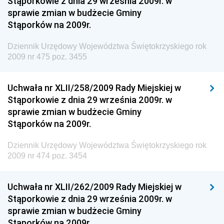
Stąporkowie z dnia 29 września 2009r. w
sprawie zmian w budżecie Gminy
Dziennik Urzędowy Ministra Aktywów Państwowych
Stąporków na 2009r.
Dziennik Urzędowy Ministra Zdrowia
Dziennik Urzędowy Województwa Świętokrzyskiego rok
Dziennik Urzędowy Ministra Środowiska i Głównego
2009 nr 475 poz. 3455
Inspektora Ochrony Środowiska
Dziennik Urzędowy Ministra Klimatu i Środowiska
Uchwała nr XLII/258/2009 Rady Miejskiej w
Dziennik Urzędowy Ministerstwa Kultury, Dziedzictwa
Stąporkowie z dnia 29 września 2009r. w
Narodowego i Sportu
sprawie zmian w budżecie Gminy
Stąporków na 2009r.
Dziennik Urzędowy Ministra Finansów, Funduszy i
Polityki Regionalnej
Dziennik Urzędowy Województwa Świętokrzyskiego rok
Dziennik Urzędowy Ministra Rozwoju, Pracy i
2009 nr 474 poz. 3454
Technologii
Dziennik Urzędowy Ministra Kultury, Dziedzictwa
Uchwała nr XLII/262/2009 Rady Miejskiej w
Narodowego i Sportu
Stąporkowie z dnia 29 września 2009r. w
sprawie zmian w budżecie Gminy
Dziennik Urzędowy Ministra Rodziny i Polityki
Stąporków na 2009r.
Społecznej