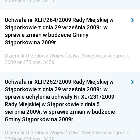
2009 nr 474 poz. 3453
Dziennik Urzędowy Ministerstwa Przemysłu
Chemicznego i Lekkiego
Uchwała nr XLII/264/2009 Rady Miejskiej w
Dziennik Urzędowy Ministerstwa Rolnictwa i
Stąporkowie z dnia 29 września 2009r. w
Gospodarki Żywnościowej
sprawie zmian w budżecie Gminy
Dziennik Urzędowy Ministra Rodziny, Pracy i Polityki
Stąporków na 2009r.
Społecznej
Dziennik Urzędowy Województwa Świętokrzyskiego rok
Dziennik Urzędowy Ministra Cyfryzacji
2009 nr 475 poz. 3459
Dziennik Urzędowy Ministra Rozwoju
Dziennik Urzędowy Ministra Infrastruktury i
Uchwała nr XLII/252/2009 Rady Miejskiej w
Budownictwa
Stąporkowie z dnia 29 września 2009r. w
sprawie uchylenia uchwały Nr XL/231/2009
Dziennik Urzędowy Ministra Gospodarki Morskiej i
Rady Miejskiej w Stąporkowie z dnia 5
Żeglugi Śródlądowej
sierpnia 2009r. w sprawie zmian w budżecie
Dziennik Urzędowy Ministra Energii
Gminy Stąporków na 2009r.
Dziennik Urzędowy Ministra Finansów
Dziennik Urzędowy Województwa Świętokrzyskiego rok
Dziennik Urzędowy Ministra Sprawiedliwości
2009 nr 474 poz. 3449