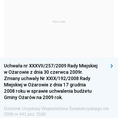
Dziennik Urzędowy Ministra Obrony Narodowej
Dziennik Urzędowy Komendy Głównej Państwowej
REKLAMA
Straży Pożarnej
Dziennik Urzędowy Głównego Urzędu Statystycznego
Dziennik Urzędowy Ministra Kultury i Dziedzictwa
Narodowego
Dziennik Urzędowy Komendy Głównej Policji
Uchwała nr XXXVII/257/2009 Rady Miejskiej
Dziennik Urzędowy Ministra Gospodarki
w Ożarowie z dnia 30 czerwca 2009r.
Dziennik Urzędowy Urzędu Ochrony Konkurencji i
Zmiany uchwały Nr XXIX/192/2008 Rady
Konsumentów
Miejskiej w Ożarowie z dnia 17 grudnia
Dziennik Urzędowy Ministra Pracy i Polityki
2008 roku w sprawie uchwalenia budżetu
Społecznej
Gminy Ożarów na 2009 rok.
Dziennik Urzędowy Ministra Spraw Zagranicznych
Dziennik Urzędowy Województwa Świętokrzyskiego rok
Dziennik Urzędowy Urzędu Lotnictwa Cywilnego
2006 nr 441 poz. 3160