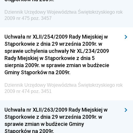
Dziennik Urzędowy Komendy Głównej Straży
Dziennik Urzędowy Województwa Świętokrzyskiego rok
Granicznej
2009 nr 475 poz. 3457
Dziennik Urzędowy Głównego Inspektoratu Transportu
Drogowego
Uchwała nr XLII/254/2009 Rady Miejskiej w
Stąporkowie z dnia 29 września 2009r. w
Dziennik Urzędowy Narodowego Banku Polskiego
sprawie uchylenia uchwały Nr XL/234/2009
Dziennik Urzędowy Komendy Głównej Policji
Rady Miejskiej w Stąporkowie z dnia 5
sierpnia 2009r. w sprawie zmian w budżecie
Dziennik Urzędowy Ministra Pracy i Polityki
Gminy Stąporków na 2009r.
Społecznej
Dziennik Urzędowy Ministra Transportu, Budownictwa
Dziennik Urzędowy Województwa Świętokrzyskiego rok
i Gospodarki Morskiej
2009 nr 474 poz. 3451
Dziennik Urzędowy Ministra Rozwoju i Technologii
Uchwała nr XLII/263/2009 Rady Miejskiej w
Dziennik Urzędowy Ministra Spraw Zagranicznych
Stąporkowie z dnia 29 września 2009r. w
Dziennik Urzędowy Centralnego Biura
sprawie zmian w budżecie Gminy
Antykorupcyjnego
Stąporków na 2009r.