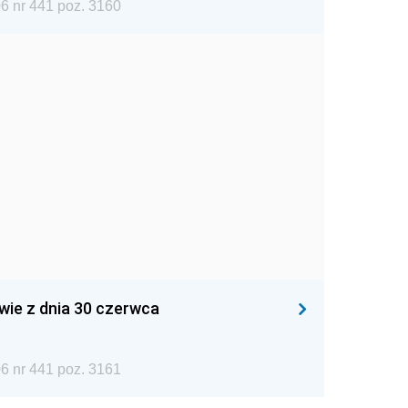
6 nr 441 poz. 3160
wie z dnia 30 czerwca
6 nr 441 poz. 3161