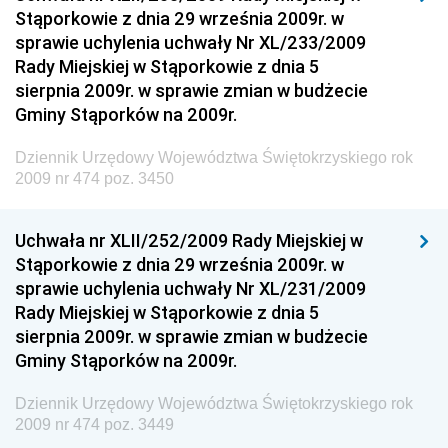
Stąporkowie z dnia 29 września 2009r. w
Dziennik Urzędowy Ministra Inwestycji i Rozwoju
sprawie uchylenia uchwały Nr XL/233/2009
Dziennik Urzędowy Naczelnego Dyrektora Archiwów
Rady Miejskiej w Stąporkowie z dnia 5
Państwowych
sierpnia 2009r. w sprawie zmian w budżecie
Dziennik Urzędowy Ministra Finansów, Inwestycji i
Gminy Stąporków na 2009r.
Rozwoju
Dziennik Urzędowy Województwa Świętokrzyskiego rok
Dziennik Urzędowy Ministra Klimatu
2009 nr 474 poz. 3450
Dziennik Urzędowy Ministra Sportu
Dziennik Urzędowy Ministra Funduszy i Polityki
Uchwała nr XLII/252/2009 Rady Miejskiej w
Regionalnej
Stąporkowie z dnia 29 września 2009r. w
sprawie uchylenia uchwały Nr XL/231/2009
Dziennik Urzędowy Ministra Aktywów Państwowych
Rady Miejskiej w Stąporkowie z dnia 5
Dziennik Urzędowy Ministra Zdrowia
sierpnia 2009r. w sprawie zmian w budżecie
Gminy Stąporków na 2009r.
Dziennik Urzędowy Ministra Środowiska i Głównego
Inspektora Ochrony Środowiska
Dziennik Urzędowy Województwa Świętokrzyskiego rok
Dziennik Urzędowy Ministra Klimatu i Środowiska
2009 nr 474 poz. 3449