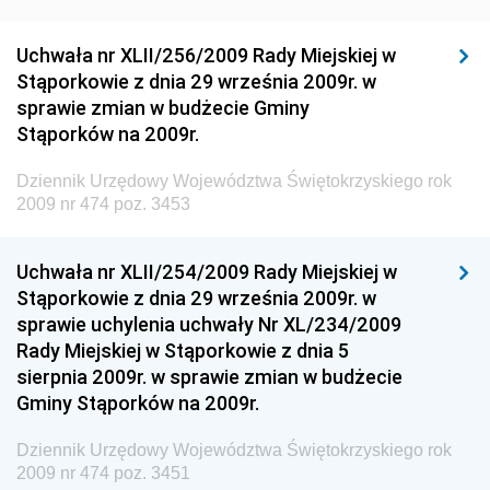
Dziennik Urzędowy Generalnej Dyrekcji Ochrony
Uchwała nr XLII/256/2009 Rady Miejskiej w
Środowiska
Stąporkowie z dnia 29 września 2009r. w
Dziennik Urzędowy Ministerstwa Administracji,
sprawie zmian w budżecie Gminy
Gospodarki Terenowej i Ochrony Środowiska
Stąporków na 2009r.
Dziennik Urzędowy Ministerstwa Administracji i
Dziennik Urzędowy Województwa Świętokrzyskiego rok
Gospodarki Przestrzennej
2009 nr 474 poz. 3453
Dziennik Urzędowy Unii Europejskiej, L
Dziennik Urzędowy Ministerstwa Komunikacji
Uchwała nr XLII/254/2009 Rady Miejskiej w
Stąporkowie z dnia 29 września 2009r. w
Dziennik Urzędowy Ministerstwa Przemysłu
sprawie uchylenia uchwały Nr XL/234/2009
Chemicznego i Lekkiego
Rady Miejskiej w Stąporkowie z dnia 5
Dziennik Urzędowy Ministerstwa Rolnictwa i
sierpnia 2009r. w sprawie zmian w budżecie
Gospodarki Żywnościowej
Gminy Stąporków na 2009r.
Dziennik Urzędowy Ministra Rodziny, Pracy i Polityki
Społecznej
Dziennik Urzędowy Województwa Świętokrzyskiego rok
2009 nr 474 poz. 3451
Dziennik Urzędowy Ministra Cyfryzacji