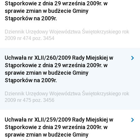
Stąporkowie z dnia 29 września 2009r. w
sprawie zmian w budżecie Gminy
Dziennik Urzędowy Ministra Pracy i Polityki
Stąporków na 2009r.
Społecznej
Dziennik Urzędowy Ministra Transportu, Budownictwa
Dziennik Urzędowy Województwa Świętokrzyskiego rok
i Gospodarki Morskiej
2009 nr 474 poz. 3454
Dziennik Urzędowy Ministra Rozwoju i Technologii
Uchwała nr XLII/260/2009 Rady Miejskiej w
Dziennik Urzędowy Ministra Spraw Zagranicznych
Stąporkowie z dnia 29 września 2009r. w
Dziennik Urzędowy Centralnego Biura
sprawie zmian w budżecie Gminy
Antykorupcyjnego
Stąporków na 2009r.
Dziennik Urzędowy Agencji Bezpieczeństwa
Wewnętrznego
Dziennik Urzędowy Województwa Świętokrzyskiego rok
2009 nr 475 poz. 3456
Dziennik Urzędowy Urzędu Patentowego
Rzeczypospolitej Polskiej
Uchwała nr XLII/259/2009 Rady Miejskiej w
Dziennik Urzędowy Generalnej Dyrekcji Dróg
Stąporkowie z dnia 29 września 2009r. w
Krajowych i Autostrad
sprawie zmian w budżecie Gminy
Dziennik Urzędowy Ministra Środowiska