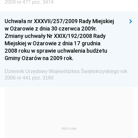
Dziennik Urzędowy Ministra Nauki i Szkolnictwa
2009 nr 477 poz. 3474
Wyższego
Dziennik Urzędowy Głównego Urzędu Miar
Uchwała nr XXXVII/257/2009 Rady Miejskiej
w Ożarowie z dnia 30 czerwca 2009r.
Dziennik Urzędowy Ministra Rolnictwa i Rozwoju Wsi
Zmiany uchwały Nr XXIX/192/2008 Rady
Dziennik Urzędowy Ministra Edukacji Narodowej i
Miejskiej w Ożarowie z dnia 17 grudnia
Sportu
2008 roku w sprawie uchwalenia budżetu
Gminy Ożarów na 2009 rok.
Dziennik Urzędowy Ministra Edukacji i Nauki
Dziennik Urzędowy Ministra Edukacji Narodowej
Dziennik Urzędowy Województwa Świętokrzyskiego rok
2006 nr 441 poz. 3160
Dziennik Urzędowy Ministra Gospodarki Morskiej
Dziennik Urzędowy Ministra Obrony Narodowej
Dziennik Urzędowy Komendy Głównej Państwowej
Straży Pożarnej
Dziennik Urzędowy Głównego Urzędu Statystycznego
Dziennik Urzędowy Ministra Kultury i Dziedzictwa
REKLAMA
Narodowego