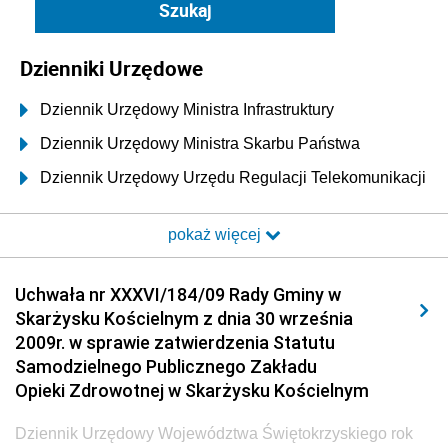
Dzienniki Urzędowe
Dziennik Urzędowy Ministra Infrastruktury
Dziennik Urzędowy Ministra Skarbu Państwa
Dziennik Urzędowy Urzędu Regulacji Telekomunikacji
i Poczty
pokaż więcej
Dziennik Urzędowy Ministra Transportu i Budownictwa
Dziennik Urzędowy Urzędu Komunikacji
Uchwała nr XXXVI/184/09 Rady Gminy w
Elektronicznej
Skarżysku Kościelnym z dnia 30 września
Dziennik Urzędowy Ministra Spraw Wewnętrznych i
2009r. w sprawie zatwierdzenia Statutu
Administracji
Samodzielnego Publicznego Zakładu
Dziennik Urzędowy Ministra Transportu
Opieki Zdrowotnej w Skarżysku Kościelnym
Dziennik Urzędowy Ministra Budownictwa
Dziennik Urzędowy Województwa Świętokrzyskiego rok