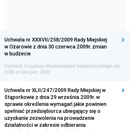
Dziennik Urzędowy Komendy Głównej Policji
Dziennik Urzędowy Ministra Gospodarki
Dziennik Urzędowy Urzędu Ochrony Konkurencji i
Konsumentów
Uchwała nr XXXVII/258/2009 Rady Miejskiej
Dziennik Urzędowy Ministra Pracy i Polityki
w Ożarowie z dnia 30 czerwca 2009r. zmian
Społecznej
w budżecie
Dziennik Urzędowy Ministra Spraw Zagranicznych
Dziennik Urzędowy Województwa Świętokrzyskiego rok
Dziennik Urzędowy Urzędu Lotnictwa Cywilnego
2006 nr 441 poz. 3161
Dziennik Urzędowy Komisji Nadzoru Finansowego
Uchwała nr XLII/247/2009 Rady Miejskiej w
Dziennik Urzędowy Ministerstwa Hutnictwa i
Stąporkowie z dnia 29 września 2009r. w
Przemysłu Maszynowego
sprawie określenia wymagań jakie powinien
Dziennik Urzędowy Ministerstwa Zdrowia i Opieki
spełniać przedsiębiorca ubiegający się o
Społecznej
uzyskanie zezwolenia na prowadzenie
działalności w zakresie odbierania
Dziennik Urzędowy Ministerstwa Rolnictwa, Leśnictwa