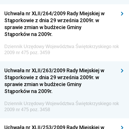
Dziennik Urzędowy Ministra Rozwoju
Uchwała nr XLII/264/2009 Rady Miejskiej w
Dziennik Urzędowy Ministra Infrastruktury i
Stąporkowie z dnia 29 września 2009r. w
Budownictwa
sprawie zmian w budżecie Gminy
Stąporków na 2009r.
Dziennik Urzędowy Ministra Gospodarki Morskiej i
Żeglugi Śródlądowej
Dziennik Urzędowy Województwa Świętokrzyskiego rok
Dziennik Urzędowy Ministra Energii
2009 nr 475 poz. 3459
Dziennik Urzędowy Ministra Finansów
Uchwała nr XLII/263/2009 Rady Miejskiej w
Dziennik Urzędowy Ministra Sprawiedliwości
Stąporkowie z dnia 29 września 2009r. w
Dziennik Urzędowy Ministra Rozwoju i Finansów
sprawie zmian w budżecie Gminy
Stąporków na 2009r.
Dziennik Urzędowy Wyższego Urzędu Górniczego
Dziennik Urzędowy Prezesa Urzędu Transportu
Dziennik Urzędowy Województwa Świętokrzyskiego rok
Kolejowego
2009 nr 475 poz. 3458
Dziennik Urzędowy Ministra Przedsiębiorczości i
Technologii
Uchwała nr XLII/253/2009 Rady Miejskiej w