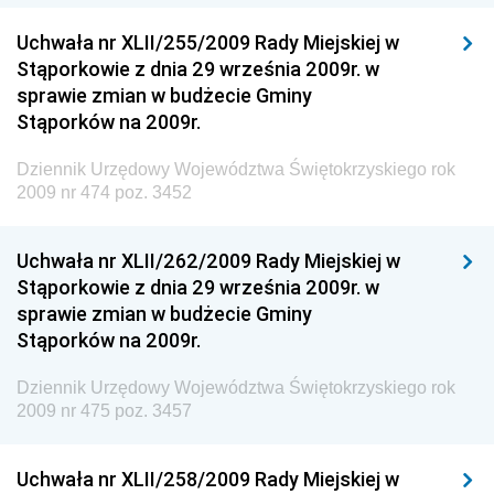
Dziennik Urzędowy Ministerstwa Kultury, Dziedzictwa
Narodowego i Sportu
Uchwała nr XLII/255/2009 Rady Miejskiej w
Stąporkowie z dnia 29 września 2009r. w
Dziennik Urzędowy Ministra Finansów, Funduszy i
sprawie zmian w budżecie Gminy
Polityki Regionalnej
Stąporków na 2009r.
Dziennik Urzędowy Ministra Rozwoju, Pracy i
Technologii
Dziennik Urzędowy Województwa Świętokrzyskiego rok
2009 nr 474 poz. 3452
Dziennik Urzędowy Ministra Kultury, Dziedzictwa
Narodowego i Sportu
Uchwała nr XLII/262/2009 Rady Miejskiej w
Dziennik Urzędowy Ministra Rodziny i Polityki
Stąporkowie z dnia 29 września 2009r. w
Społecznej
sprawie zmian w budżecie Gminy
Dziennik Urzędowy Komendy Głównej Straży
Stąporków na 2009r.
Granicznej
Dziennik Urzędowy Województwa Świętokrzyskiego rok
Dziennik Urzędowy Głównego Inspektoratu Transportu
2009 nr 475 poz. 3457
Drogowego
Dziennik Urzędowy Narodowego Banku Polskiego
Uchwała nr XLII/258/2009 Rady Miejskiej w
Dziennik Urzędowy Komendy Głównej Policji