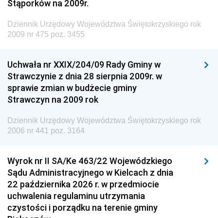
Stąporków na 2009r.
Dziennik Urzędowy Ministra Administracji i Cyfryzacji
Dziennik Urzędowy Województwa Świętokrzyskiego rok
Dziennik Urzędowy Ministra Edukacji
2009 nr 475 poz. 3455
Dziennik Urzędowy Ministra Nauki
Uchwała nr XXIX/204/09 Rady Gminy w
Dziennik Urzędowy Ministra Przemysłu
Strawczynie z dnia 28 sierpnia 2009r. w
Dziennik Urzędowy Ministra Finansów i Gospodarki
sprawie zmian w budżecie gminy
Strawczyn na 2009 rok
Dziennik Urzędowy Ministra do Spraw Unii
Europejskiej
Dziennik Urzędowy Województwa Świętokrzyskiego rok
Dziennik Urzędowy Agencji Wywiadu
2006 nr 441 poz. 3164
Wyrok nr II SA/Ke 463/22 Wojewódzkiego
Sądu Administracyjnego w Kielcach z dnia
22 października 2026 r. w przedmiocie
uchwalenia regulaminu utrzymania
czystości i porządku na terenie gminy