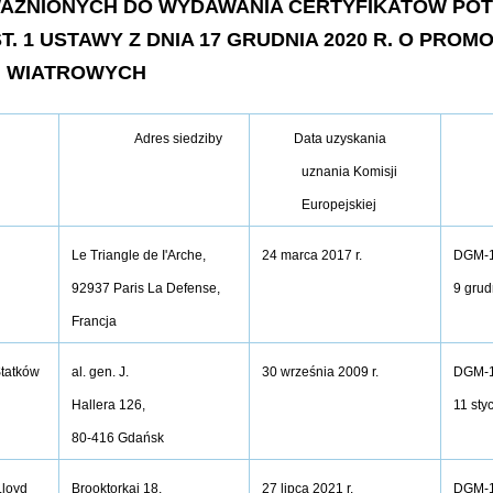
AŻNIONYCH DO WYDAWANIA CERTYFIKATÓW POT
. 1 USTAWY Z DNIA 17 GRUDNIA 2020 R. O PRO
H WIATROWYCH
Adres siedziby
Data uzyskania
uznania Komisji
Europejskiej
Le Triangle de I'Arche,
24 marca 2017 r.
DGM-1
92937 Paris La Defense,
9 grud
Francja
Statków
al. gen. J.
30 września 2009 r.
DGM-1
Hallera 126,
11 sty
80-416 Gdańsk
Lloyd
27 lipca 2021 r.
DGM-1
Brooktorkai 18,