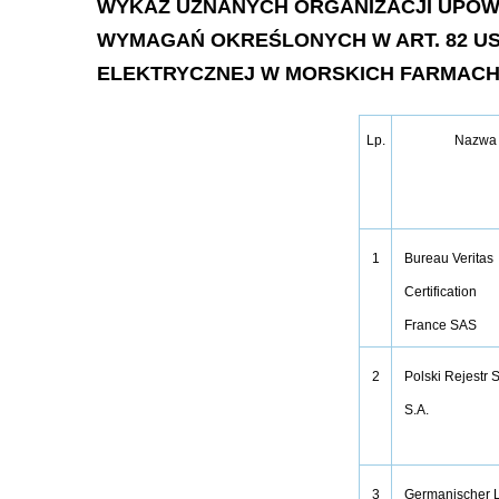
WYKAZ UZNANYCH ORGANIZACJI UPOW
WYMAGAŃ OKREŚLONYCH W ART. 82 UST
ELEKTRYCZNEJ W MORSKICH FARMAC
Lp.
Nazwa
Bureau Veritas
1
Certification
France SAS
Polski Rejestr 
2
S.A.
Germanischer 
3