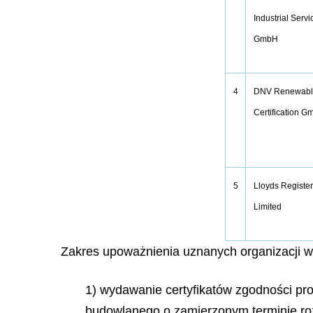
Industrial Servi
GmbH
DNV Renewabl
4
Certification 
Lloyds Registe
5
Limited
Zakres upoważnienia uznanych organizacji wy
1) wydawanie certyfikatów zgodności pr
budowlanego o zamierzonym terminie roz