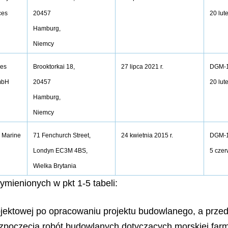
ces
20 lut
20457
Hamburg,
Niemcy
es
27 lipca 2021 r.
DGM-1
Brooktorkai 18,
GmbH
20 lut
20457
Hamburg,
Niemcy
r Marine
24 kwietnia 2015 r.
DGM-1
71 Fenchurch Street,
5 czer
Londyn EC3M 4BS,
Wielka Brytania
mienionych w pkt 1-5 tabeli:
ojektowej po opracowaniu projektu budowlanego, a prz
poczęcia robót budowlanych dotyczących morskiej farmy