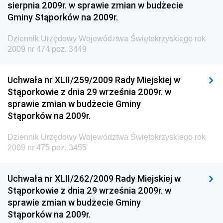
sierpnia 2009r. w sprawie zmian w budżecie
Dziennik Urzędowy Ministra Aktywów Państwowych
Gminy Stąporków na 2009r.
Dziennik Urzędowy Ministra Zdrowia
Dziennik Urzędowy Województwa Świętokrzyskiego rok
Dziennik Urzędowy Ministra Środowiska i Głównego
2009 nr 474 poz. 3449
Inspektora Ochrony Środowiska
Dziennik Urzędowy Ministra Klimatu i Środowiska
Uchwała nr XLII/259/2009 Rady Miejskiej w
Dziennik Urzędowy Ministerstwa Kultury, Dziedzictwa
Stąporkowie z dnia 29 września 2009r. w
Narodowego i Sportu
sprawie zmian w budżecie Gminy
Stąporków na 2009r.
Dziennik Urzędowy Ministra Finansów, Funduszy i
Polityki Regionalnej
Dziennik Urzędowy Województwa Świętokrzyskiego rok
Dziennik Urzędowy Ministra Rozwoju, Pracy i
2009 nr 475 poz. 3455
Technologii
Dziennik Urzędowy Ministra Kultury, Dziedzictwa
Uchwała nr XLII/262/2009 Rady Miejskiej w
Narodowego i Sportu
Stąporkowie z dnia 29 września 2009r. w
sprawie zmian w budżecie Gminy
Dziennik Urzędowy Ministra Rodziny i Polityki
Stąporków na 2009r.
Społecznej