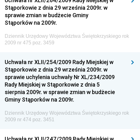
Uchwała nr XLII/264/2009 Rady Miejskiej w
Chemicznego i Lekkiego
Stąporkowie z dnia 29 września 2009r. w
sprawie zmian w budżecie Gminy
Dziennik Urzędowy Ministerstwa Rolnictwa i
Stąporków na 2009r.
Gospodarki Żywnościowej
Dziennik Urzędowy Ministra Rodziny, Pracy i Polityki
Dziennik Urzędowy Województwa Świętokrzyskiego rok
Społecznej
2009 nr 475 poz. 3459
Dziennik Urzędowy Ministra Cyfryzacji
Uchwała nr XLII/254/2009 Rady Miejskiej w
Dziennik Urzędowy Ministra Rozwoju
Stąporkowie z dnia 29 września 2009r. w
Dziennik Urzędowy Ministra Infrastruktury i
sprawie uchylenia uchwały Nr XL/234/2009
Budownictwa
Rady Miejskiej w Stąporkowie z dnia 5
sierpnia 2009r. w sprawie zmian w budżecie
Dziennik Urzędowy Ministra Gospodarki Morskiej i
Gminy Stąporków na 2009r.
Żeglugi Śródlądowej
Dziennik Urzędowy Ministra Energii
Dziennik Urzędowy Województwa Świętokrzyskiego rok
2009 nr 474 poz. 3451
Dziennik Urzędowy Ministra Finansów
Dziennik Urzędowy Ministra Sprawiedliwości
Uchwała nr XLII/247/2009 Rady Miejskiej w