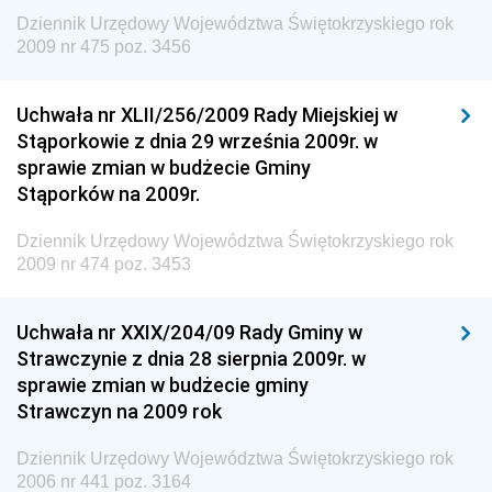
Wewnętrznego
Dziennik Urzędowy Województwa Świętokrzyskiego rok
2009 nr 475 poz. 3456
Dziennik Urzędowy Urzędu Patentowego
Rzeczypospolitej Polskiej
Uchwała nr XLII/256/2009 Rady Miejskiej w
Dziennik Urzędowy Generalnej Dyrekcji Dróg
Stąporkowie z dnia 29 września 2009r. w
Krajowych i Autostrad
sprawie zmian w budżecie Gminy
Dziennik Urzędowy Ministra Środowiska
Stąporków na 2009r.
Dziennik Urzędowy Ministra Administracji i Cyfryzacji
Dziennik Urzędowy Województwa Świętokrzyskiego rok
Dziennik Urzędowy Ministra Edukacji
2009 nr 474 poz. 3453
Dziennik Urzędowy Ministra Nauki
Uchwała nr XXIX/204/09 Rady Gminy w
Dziennik Urzędowy Ministra Przemysłu
Strawczynie z dnia 28 sierpnia 2009r. w
Dziennik Urzędowy Ministra Finansów i Gospodarki
sprawie zmian w budżecie gminy
Strawczyn na 2009 rok
Dziennik Urzędowy Ministra do Spraw Unii
Europejskiej
Dziennik Urzędowy Województwa Świętokrzyskiego rok
Dziennik Urzędowy Agencji Wywiadu
2006 nr 441 poz. 3164