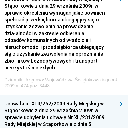
Dziennik Urzędowy Ministra Rozwoju i Finansów
Stąporkowie z dnia 29 września 2009r. w
Dziennik Urzędowy Wyższego Urzędu Górniczego
sprawie określenia wymagań jakie powinien
spełniać przedsiębiorca ubiegający się o
Dziennik Urzędowy Prezesa Urzędu Transportu
uzyskanie zezwolenia na prowadzenie
Kolejowego
działalności w zakresie odbierania
Dziennik Urzędowy Ministra Przedsiębiorczości i
odpadów komunalnych od właścicieli
Technologii
nieruchomości i przedsiębiorca ubiegający
się o uzyskanie zezwolenia na opróżnianie
Dziennik Urzędowy Ministra Inwestycji i Rozwoju
zbiorników bezodpływowych i transport
Dziennik Urzędowy Naczelnego Dyrektora Archiwów
nieczystości ciekłych.
Państwowych
Dziennik Urzędowy Województwa Świętokrzyskiego rok
Dziennik Urzędowy Ministra Finansów, Inwestycji i
2009 nr 474 poz. 3448
Rozwoju
Dziennik Urzędowy Ministra Klimatu
Uchwała nr XLII/252/2009 Rady Miejskiej w
Dziennik Urzędowy Ministra Sportu
Stąporkowie z dnia 29 września 2009r. w
Dziennik Urzędowy Ministra Funduszy i Polityki
sprawie uchylenia uchwały Nr XL/231/2009
Regionalnej
Rady Miejskiej w Stąporkowie z dnia 5