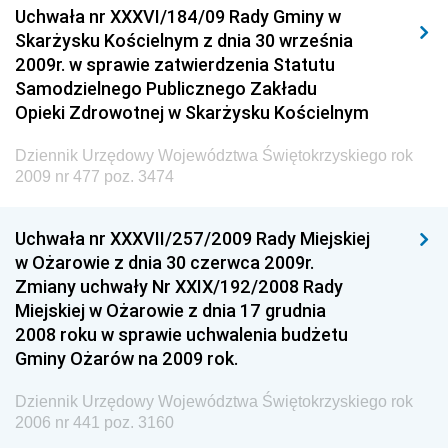
Uchwała nr XXXVI/184/09 Rady Gminy w
Elektronicznej
Skarżysku Kościelnym z dnia 30 września
Dziennik Urzędowy Ministra Spraw Wewnętrznych i
2009r. w sprawie zatwierdzenia Statutu
Administracji
Samodzielnego Publicznego Zakładu
Dziennik Urzędowy Ministra Transportu
Opieki Zdrowotnej w Skarżysku Kościelnym
Dziennik Urzędowy Ministra Budownictwa
Dziennik Urzędowy Województwa Świętokrzyskiego rok
Dziennik Urzędowy Ministra Nauki i Szkolnictwa
2009 nr 477 poz. 3474
Wyższego
Dziennik Urzędowy Głównego Urzędu Miar
Uchwała nr XXXVII/257/2009 Rady Miejskiej
w Ożarowie z dnia 30 czerwca 2009r.
Dziennik Urzędowy Ministra Rolnictwa i Rozwoju Wsi
Zmiany uchwały Nr XXIX/192/2008 Rady
Dziennik Urzędowy Ministra Edukacji Narodowej i
Miejskiej w Ożarowie z dnia 17 grudnia
Sportu
2008 roku w sprawie uchwalenia budżetu
Gminy Ożarów na 2009 rok.
Dziennik Urzędowy Ministra Edukacji i Nauki
Dziennik Urzędowy Ministra Edukacji Narodowej
Dziennik Urzędowy Województwa Świętokrzyskiego rok
2006 nr 441 poz. 3160
Dziennik Urzędowy Ministra Gospodarki Morskiej