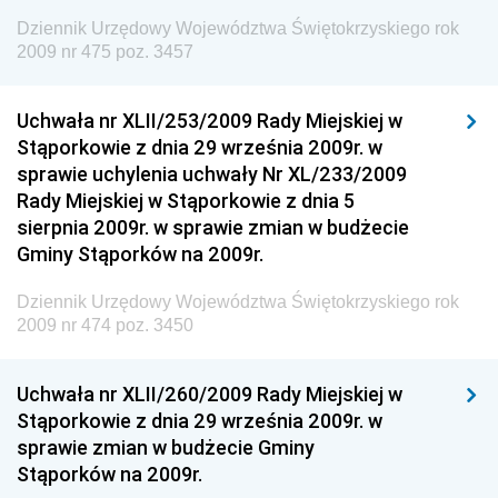
Dziennik Urzędowy Komendy Głównej Straży
Dziennik Urzędowy Województwa Świętokrzyskiego rok
Granicznej
2009 nr 475 poz. 3457
Dziennik Urzędowy Głównego Inspektoratu Transportu
Drogowego
Uchwała nr XLII/253/2009 Rady Miejskiej w
Stąporkowie z dnia 29 września 2009r. w
Dziennik Urzędowy Narodowego Banku Polskiego
sprawie uchylenia uchwały Nr XL/233/2009
Dziennik Urzędowy Komendy Głównej Policji
Rady Miejskiej w Stąporkowie z dnia 5
sierpnia 2009r. w sprawie zmian w budżecie
Dziennik Urzędowy Ministra Pracy i Polityki
Gminy Stąporków na 2009r.
Społecznej
Dziennik Urzędowy Ministra Transportu, Budownictwa
Dziennik Urzędowy Województwa Świętokrzyskiego rok
i Gospodarki Morskiej
2009 nr 474 poz. 3450
Dziennik Urzędowy Ministra Rozwoju i Technologii
Uchwała nr XLII/260/2009 Rady Miejskiej w
Dziennik Urzędowy Ministra Spraw Zagranicznych
Stąporkowie z dnia 29 września 2009r. w
Dziennik Urzędowy Centralnego Biura
sprawie zmian w budżecie Gminy
Antykorupcyjnego
Stąporków na 2009r.
Dziennik Urzędowy Agencji Bezpieczeństwa