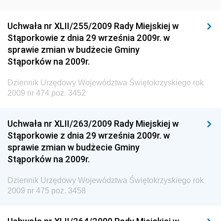
Dziennik Urzędowy Ministra Rozwoju Regionalnego
Dziennik Urzędowy Ministra Budownictwa i Przemysłu
Uchwała nr XLII/255/2009 Rady Miejskiej w
Materiałów Budowlanych
Stąporkowie z dnia 29 września 2009r. w
sprawie zmian w budżecie Gminy
Dziennik Urzędowy Ministra Infrastruktury i Rozwoju
Stąporków na 2009r.
Dziennik Urzędowy Głównego Inspektoratu Ochrony
Środowiska
Dziennik Urzędowy Województwa Świętokrzyskiego rok
2009 nr 474 poz. 3452
Dziennik Urzędowy Generalnej Dyrekcji Ochrony
Środowiska
Uchwała nr XLII/263/2009 Rady Miejskiej w
Dziennik Urzędowy Ministerstwa Administracji,
Stąporkowie z dnia 29 września 2009r. w
Gospodarki Terenowej i Ochrony Środowiska
sprawie zmian w budżecie Gminy
Dziennik Urzędowy Ministerstwa Administracji i
Stąporków na 2009r.
Gospodarki Przestrzennej
Dziennik Urzędowy Województwa Świętokrzyskiego rok
Dziennik Urzędowy Unii Europejskiej, L
2009 nr 475 poz. 3458
Dziennik Urzędowy Ministerstwa Komunikacji
Dziennik Urzędowy Ministerstwa Przemysłu