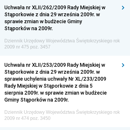
Dziennik Urzędowy Ministra Kultury, Dziedzictwa
Uchwała nr XLII/262/2009 Rady Miejskiej w
Narodowego i Sportu
Stąporkowie z dnia 29 września 2009r. w
sprawie zmian w budżecie Gminy
Dziennik Urzędowy Ministra Rodziny i Polityki
Stąporków na 2009r.
Społecznej
Dziennik Urzędowy Komendy Głównej Straży
Dziennik Urzędowy Województwa Świętokrzyskiego rok
Granicznej
2009 nr 475 poz. 3457
Dziennik Urzędowy Głównego Inspektoratu Transportu
Drogowego
Uchwała nr XLII/253/2009 Rady Miejskiej w
Stąporkowie z dnia 29 września 2009r. w
Dziennik Urzędowy Narodowego Banku Polskiego
sprawie uchylenia uchwały Nr XL/233/2009
Dziennik Urzędowy Komendy Głównej Policji
Rady Miejskiej w Stąporkowie z dnia 5
sierpnia 2009r. w sprawie zmian w budżecie
Dziennik Urzędowy Ministra Pracy i Polityki
Gminy Stąporków na 2009r.
Społecznej
Dziennik Urzędowy Ministra Transportu, Budownictwa
Dziennik Urzędowy Województwa Świętokrzyskiego rok
i Gospodarki Morskiej
2009 nr 474 poz. 3450
Dziennik Urzędowy Ministra Rozwoju i Technologii