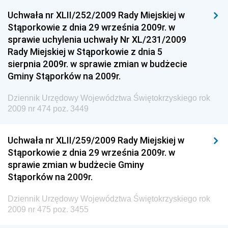
Dziennik Urzędowy Ministra Klimatu
Uchwała nr XLII/252/2009 Rady Miejskiej w
Dziennik Urzędowy Ministra Sportu
Stąporkowie z dnia 29 września 2009r. w
Dziennik Urzędowy Ministra Funduszy i Polityki
sprawie uchylenia uchwały Nr XL/231/2009
Regionalnej
Rady Miejskiej w Stąporkowie z dnia 5
sierpnia 2009r. w sprawie zmian w budżecie
Dziennik Urzędowy Ministra Aktywów Państwowych
Gminy Stąporków na 2009r.
Dziennik Urzędowy Ministra Zdrowia
Dziennik Urzędowy Województwa Świętokrzyskiego rok
Dziennik Urzędowy Ministra Środowiska i Głównego
2009 nr 474 poz. 3449
Inspektora Ochrony Środowiska
Dziennik Urzędowy Ministra Klimatu i Środowiska
Uchwała nr XLII/259/2009 Rady Miejskiej w
Dziennik Urzędowy Ministerstwa Kultury, Dziedzictwa
Stąporkowie z dnia 29 września 2009r. w
Narodowego i Sportu
sprawie zmian w budżecie Gminy
Stąporków na 2009r.
Dziennik Urzędowy Ministra Finansów, Funduszy i
Polityki Regionalnej
Dziennik Urzędowy Województwa Świętokrzyskiego rok
Dziennik Urzędowy Ministra Rozwoju, Pracy i
2009 nr 475 poz. 3455
Technologii