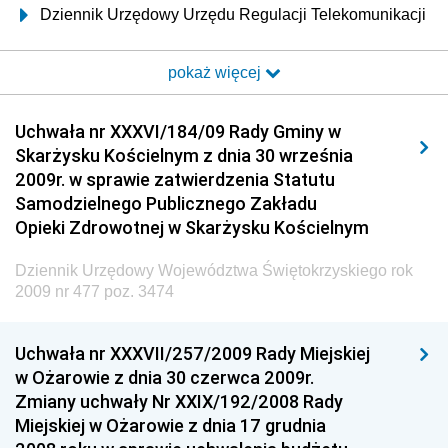
Dziennik Urzędowy Urzędu Regulacji Telekomunikacji
i Poczty
pokaż więcej
Dziennik Urzędowy Ministra Transportu i Budownictwa
Dziennik Urzędowy Urzędu Komunikacji
Uchwała nr XXXVI/184/09 Rady Gminy w
Elektronicznej
Skarżysku Kościelnym z dnia 30 września
Dziennik Urzędowy Ministra Spraw Wewnętrznych i
2009r. w sprawie zatwierdzenia Statutu
Administracji
Samodzielnego Publicznego Zakładu
Dziennik Urzędowy Ministra Transportu
Opieki Zdrowotnej w Skarżysku Kościelnym
Dziennik Urzędowy Ministra Budownictwa
Dziennik Urzędowy Województwa Świętokrzyskiego rok
Dziennik Urzędowy Ministra Nauki i Szkolnictwa
2009 nr 477 poz. 3474
Wyższego
Dziennik Urzędowy Głównego Urzędu Miar
Uchwała nr XXXVII/257/2009 Rady Miejskiej
w Ożarowie z dnia 30 czerwca 2009r.
Dziennik Urzędowy Ministra Rolnictwa i Rozwoju Wsi
Zmiany uchwały Nr XXIX/192/2008 Rady
Dziennik Urzędowy Ministra Edukacji Narodowej i
Miejskiej w Ożarowie z dnia 17 grudnia
Sportu