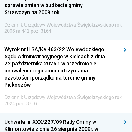
Dziennik Urzędowy Ministra Finansów i Gospodarki
sprawie zmian w budżecie gminy
Strawczyn na 2009 rok
Dziennik Urzędowy Ministra do Spraw Unii
Europejskiej
Dziennik Urzędowy Województwa Świętokrzyskiego rok
Dziennik Urzędowy Agencji Wywiadu
2006 nr 441 poz. 3164
Wyrok nr II SA/Ke 463/22 Wojewódzkiego
Sądu Administracyjnego w Kielcach z dnia
22 października 2026 r. w przedmiocie
uchwalenia regulaminu utrzymania
czystości i porządku na terenie gminy
Piekoszów
Dziennik Urzędowy Województwa Świętokrzyskiego rok
2024 poz. 3716
Uchwała nr XXX/227/09 Rady Gminy w
Klimontowie z dnia 26 sierpnia 2009r. w