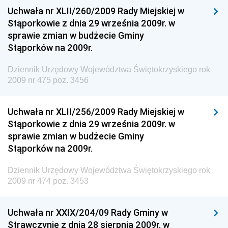
Uchwała nr XLII/260/2009 Rady Miejskiej w
Dziennik Urzędowy Ministra Spraw Zagranicznych
Stąporkowie z dnia 29 września 2009r. w
Dziennik Urzędowy Centralnego Biura
sprawie zmian w budżecie Gminy
Antykorupcyjnego
Stąporków na 2009r.
Dziennik Urzędowy Agencji Bezpieczeństwa
Wewnętrznego
Dziennik Urzędowy Województwa Świętokrzyskiego rok
2009 nr 475 poz. 3456
Dziennik Urzędowy Urzędu Patentowego
Rzeczypospolitej Polskiej
Uchwała nr XLII/256/2009 Rady Miejskiej w
Dziennik Urzędowy Generalnej Dyrekcji Dróg
Stąporkowie z dnia 29 września 2009r. w
Krajowych i Autostrad
sprawie zmian w budżecie Gminy
Dziennik Urzędowy Ministra Środowiska
Stąporków na 2009r.
Dziennik Urzędowy Ministra Administracji i Cyfryzacji
Dziennik Urzędowy Województwa Świętokrzyskiego rok
Dziennik Urzędowy Ministra Edukacji
2009 nr 474 poz. 3453
Dziennik Urzędowy Ministra Nauki
Uchwała nr XXIX/204/09 Rady Gminy w
Dziennik Urzędowy Ministra Przemysłu
Strawczynie z dnia 28 sierpnia 2009r. w