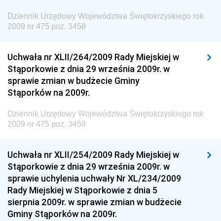
Gospodarki Przestrzennej
Dziennik Urzędowy Województwa Świętokrzyskiego rok
Dziennik Urzędowy Unii Europejskiej, L
2009 nr 475 poz. 3458
Dziennik Urzędowy Ministerstwa Komunikacji
Dziennik Urzędowy Ministerstwa Przemysłu
Uchwała nr XLII/264/2009 Rady Miejskiej w
Chemicznego i Lekkiego
Stąporkowie z dnia 29 września 2009r. w
sprawie zmian w budżecie Gminy
Dziennik Urzędowy Ministerstwa Rolnictwa i
Stąporków na 2009r.
Gospodarki Żywnościowej
Dziennik Urzędowy Ministra Rodziny, Pracy i Polityki
Dziennik Urzędowy Województwa Świętokrzyskiego rok
Społecznej
2009 nr 475 poz. 3459
Dziennik Urzędowy Ministra Cyfryzacji
Uchwała nr XLII/254/2009 Rady Miejskiej w
Dziennik Urzędowy Ministra Rozwoju
Stąporkowie z dnia 29 września 2009r. w
Dziennik Urzędowy Ministra Infrastruktury i
sprawie uchylenia uchwały Nr XL/234/2009
Budownictwa
Rady Miejskiej w Stąporkowie z dnia 5
sierpnia 2009r. w sprawie zmian w budżecie
Dziennik Urzędowy Ministra Gospodarki Morskiej i
Gminy Stąporków na 2009r.
Żeglugi Śródlądowej