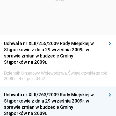
Dziennik Urzędowy Głównego Inspektora Ochrony
REKLAMA
Środowiska
Dziennik Urzędowy Ministra Środowiska
Dziennik Urzędowy Ministra Sportu i Turystyki
Dziennik Urzędowy Ministra Rozwoju Regionalnego
Dziennik Urzędowy Ministra Budownictwa i Przemysłu
Uchwała nr XLII/255/2009 Rady Miejskiej w
Materiałów Budowlanych
Stąporkowie z dnia 29 września 2009r. w
sprawie zmian w budżecie Gminy
Dziennik Urzędowy Ministra Infrastruktury i Rozwoju
Stąporków na 2009r.
Dziennik Urzędowy Głównego Inspektoratu Ochrony
Środowiska
Dziennik Urzędowy Województwa Świętokrzyskiego rok
2009 nr 474 poz. 3452
Dziennik Urzędowy Generalnej Dyrekcji Ochrony
Środowiska
Uchwała nr XLII/263/2009 Rady Miejskiej w
Dziennik Urzędowy Ministerstwa Administracji,
Stąporkowie z dnia 29 września 2009r. w
Gospodarki Terenowej i Ochrony Środowiska
sprawie zmian w budżecie Gminy
Dziennik Urzędowy Ministerstwa Administracji i
Stąporków na 2009r.