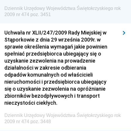
Dziennik Urzędowy Ministra Energii
Dziennik Urzędowy Województwa Świętokrzyskiego rok
2009 nr 474 poz. 3451
Dziennik Urzędowy Ministra Finansów
Dziennik Urzędowy Ministra Sprawiedliwości
Uchwała nr XLII/247/2009 Rady Miejskiej w
Dziennik Urzędowy Ministra Rozwoju i Finansów
Stąporkowie z dnia 29 września 2009r. w
Dziennik Urzędowy Wyższego Urzędu Górniczego
sprawie określenia wymagań jakie powinien
spełniać przedsiębiorca ubiegający się o
Dziennik Urzędowy Prezesa Urzędu Transportu
uzyskanie zezwolenia na prowadzenie
Kolejowego
działalności w zakresie odbierania
Dziennik Urzędowy Ministra Przedsiębiorczości i
odpadów komunalnych od właścicieli
Technologii
nieruchomości i przedsiębiorca ubiegający
się o uzyskanie zezwolenia na opróżnianie
Dziennik Urzędowy Ministra Inwestycji i Rozwoju
zbiorników bezodpływowych i transport
Dziennik Urzędowy Naczelnego Dyrektora Archiwów
nieczystości ciekłych.
Państwowych
Dziennik Urzędowy Województwa Świętokrzyskiego rok
Dziennik Urzędowy Ministra Finansów, Inwestycji i
2009 nr 474 poz. 3448
Rozwoju