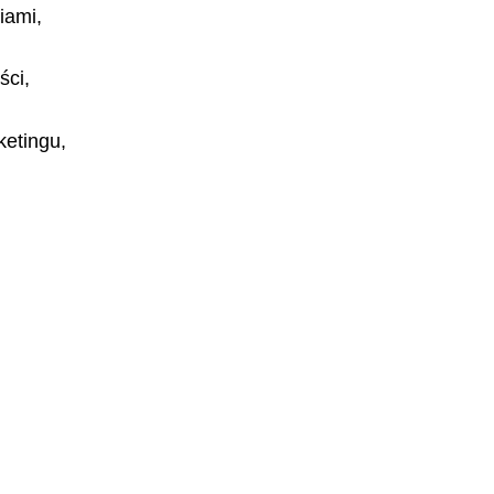
iami,
ści,
ketingu,