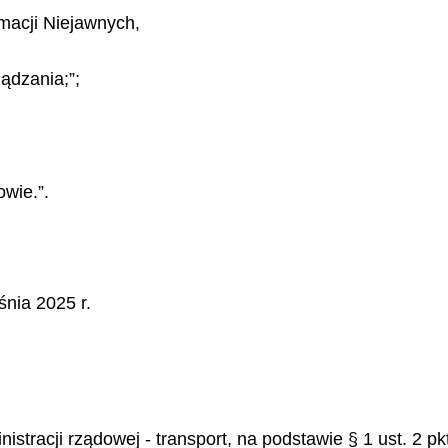
macji Niejawnych,
ądzania;”;
owie.”.
nia 2025 r.
inistracji rządowej - transport, na podstawie § 1 ust. 2