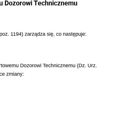
mu Dozorowi Technicznemu
 poz. 1194) zarządza się, co następuje:
sportowemu Dozorowi Technicznemu (Dz. Urz.
ące zmiany: