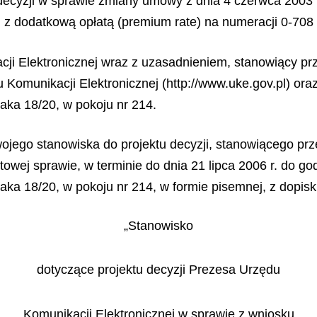
decyzji w sprawie zmiany umowy z dnia 4 czerwca 2003 r.
ug z dodatkową opłatą (premium rate) na numeracji 0-7
cji Elektronicznej wraz z uzasadnieniem, stanowiący pr
 Komunikacji Elektronicznej (http://www.uke.gov.pl) ora
zaka 18/20, w pokoju nr 214.
jego stanowiska do projektu decyzji, stanowiącego prz
owej sprawie, w terminie do dnia 21 lipca 2006 r. do go
aka 18/20, w pokoju nr 214, w formie pisemnej, z dopis
„Stanowisko
dotyczące projektu decyzji Prezesa Urzędu
Komunikacji Elektronicznej w sprawie z wniosku