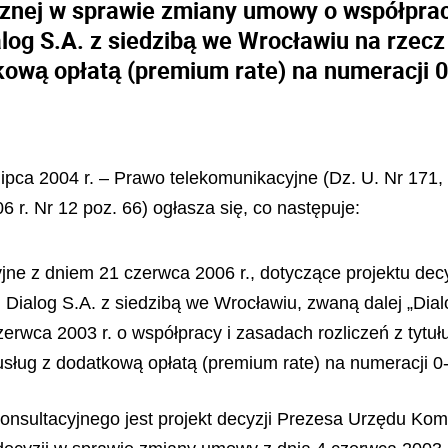
znej w sprawie zmiany umowy o współpracy
alog S.A. z siedzibą we Wrocławiu na rzecz
kową opłatą (premium rate) na numeracj
lipca 2004 r. – Prawo telekomunikacyjne (Dz. U. Nr 171, 
6 r. Nr 12 poz. 66) ogłasza się, co następuje:
jne z dniem 21 czerwca 2006 r., dotyczące projektu dec
i Dialog S.A. z siedzibą we Wrocławiu, zwaną dalej „Dial
erwca 2003 r. o współpracy i zasadach rozliczeń z tytuł
 usług z dodatkową opłatą (premium rate) na numeracj
nsultacyjnego jest projekt decyzji Prezesa Urzędu Komu