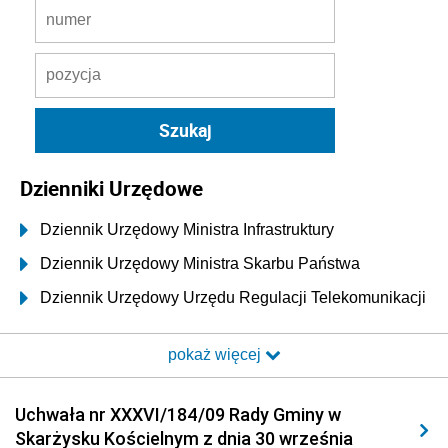
Dzienniki Urzędowe
Dziennik Urzędowy Ministra Infrastruktury
Dziennik Urzędowy Ministra Skarbu Państwa
Dziennik Urzędowy Urzędu Regulacji Telekomunikacji
i Poczty
pokaż więcej
Dziennik Urzędowy Ministra Transportu i Budownictwa
Dziennik Urzędowy Urzędu Komunikacji
Uchwała nr XXXVI/184/09 Rady Gminy w
Elektronicznej
Skarżysku Kościelnym z dnia 30 września
Dziennik Urzędowy Ministra Spraw Wewnętrznych i