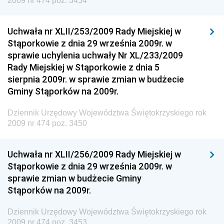
2009 nr 474 poz. 3454
Dziennik Urzędowy Ministra Środowiska i Głównego
Inspektora Ochrony Środowiska
Uchwała nr XLII/253/2009 Rady Miejskiej w
Stąporkowie z dnia 29 września 2009r. w
Dziennik Urzędowy Ministra Klimatu i Środowiska
sprawie uchylenia uchwały Nr XL/233/2009
Dziennik Urzędowy Ministerstwa Kultury, Dziedzictwa
Rady Miejskiej w Stąporkowie z dnia 5
Narodowego i Sportu
sierpnia 2009r. w sprawie zmian w budżecie
Gminy Stąporków na 2009r.
Dziennik Urzędowy Ministra Finansów, Funduszy i
Polityki Regionalnej
Dziennik Urzędowy Województwa Świętokrzyskiego rok
Dziennik Urzędowy Ministra Rozwoju, Pracy i
2009 nr 474 poz. 3450
Technologii
Dziennik Urzędowy Ministra Kultury, Dziedzictwa
Uchwała nr XLII/256/2009 Rady Miejskiej w
Narodowego i Sportu
Stąporkowie z dnia 29 września 2009r. w
sprawie zmian w budżecie Gminy
Dziennik Urzędowy Ministra Rodziny i Polityki
Stąporków na 2009r.
Społecznej
Dziennik Urzędowy Komendy Głównej Straży
Dziennik Urzędowy Województwa Świętokrzyskiego rok
Granicznej
2009 nr 474 poz. 3453