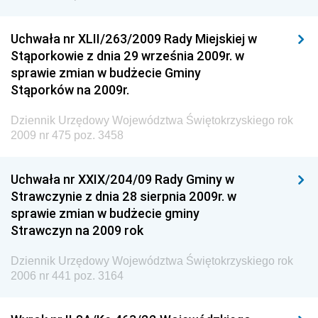
Dziennik Urzędowy Urzędu Patentowego
Rzeczypospolitej Polskiej
Uchwała nr XLII/263/2009 Rady Miejskiej w
Dziennik Urzędowy Generalnej Dyrekcji Dróg
Stąporkowie z dnia 29 września 2009r. w
Krajowych i Autostrad
sprawie zmian w budżecie Gminy
Dziennik Urzędowy Ministra Środowiska
Stąporków na 2009r.
Dziennik Urzędowy Ministra Administracji i Cyfryzacji
Dziennik Urzędowy Województwa Świętokrzyskiego rok
Dziennik Urzędowy Ministra Edukacji
2009 nr 475 poz. 3458
Dziennik Urzędowy Ministra Nauki
Uchwała nr XXIX/204/09 Rady Gminy w
Dziennik Urzędowy Ministra Przemysłu
Strawczynie z dnia 28 sierpnia 2009r. w
Dziennik Urzędowy Ministra Finansów i Gospodarki
sprawie zmian w budżecie gminy
Strawczyn na 2009 rok
Dziennik Urzędowy Ministra do Spraw Unii
Europejskiej
Dziennik Urzędowy Województwa Świętokrzyskiego rok
Dziennik Urzędowy Agencji Wywiadu
2006 nr 441 poz. 3164