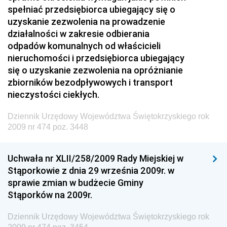
spełniać przedsiębiorca ubiegający się o
Dziennik Urzędowy Prezesa Urzędu Transportu
uzyskanie zezwolenia na prowadzenie
Kolejowego
działalności w zakresie odbierania
Dziennik Urzędowy Ministra Przedsiębiorczości i
odpadów komunalnych od właścicieli
Technologii
nieruchomości i przedsiębiorca ubiegający
się o uzyskanie zezwolenia na opróżnianie
Dziennik Urzędowy Ministra Inwestycji i Rozwoju
zbiorników bezodpływowych i transport
Dziennik Urzędowy Naczelnego Dyrektora Archiwów
nieczystości ciekłych.
Państwowych
Dziennik Urzędowy Województwa Świętokrzyskiego rok
Dziennik Urzędowy Ministra Finansów, Inwestycji i
2009 nr 474 poz. 3448
Rozwoju
Dziennik Urzędowy Ministra Klimatu
Uchwała nr XLII/258/2009 Rady Miejskiej w
Dziennik Urzędowy Ministra Sportu
Stąporkowie z dnia 29 września 2009r. w
Dziennik Urzędowy Ministra Funduszy i Polityki
sprawie zmian w budżecie Gminy
Regionalnej
Stąporków na 2009r.
Dziennik Urzędowy Ministra Aktywów Państwowych
Dziennik Urzędowy Województwa Świętokrzyskiego rok
Dziennik Urzędowy Ministra Zdrowia