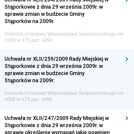
Stąporkowie z dnia 29 września 2009r. w
Gospodarki Żywnościowej
sprawie zmian w budżecie Gminy
Dziennik Urzędowy Ministra Rodziny, Pracy i Polityki
Stąporków na 2009r.
Społecznej
Dziennik Urzędowy Województwa Świętokrzyskiego rok
Dziennik Urzędowy Ministra Cyfryzacji
2009 nr 475 poz. 3459
Dziennik Urzędowy Ministra Rozwoju
Dziennik Urzędowy Ministra Infrastruktury i
Uchwała nr XLII/259/2009 Rady Miejskiej w
Budownictwa
Stąporkowie z dnia 29 września 2009r. w
sprawie zmian w budżecie Gminy
Dziennik Urzędowy Ministra Gospodarki Morskiej i
Stąporków na 2009r.
Żeglugi Śródlądowej
Dziennik Urzędowy Ministra Energii
Dziennik Urzędowy Województwa Świętokrzyskiego rok
2009 nr 475 poz. 3455
Dziennik Urzędowy Ministra Finansów
Dziennik Urzędowy Ministra Sprawiedliwości
Uchwała nr XLII/247/2009 Rady Miejskiej w
Dziennik Urzędowy Ministra Rozwoju i Finansów
Stąporkowie z dnia 29 września 2009r. w
Dziennik Urzędowy Wyższego Urzędu Górniczego
sprawie określenia wymagań jakie powinien