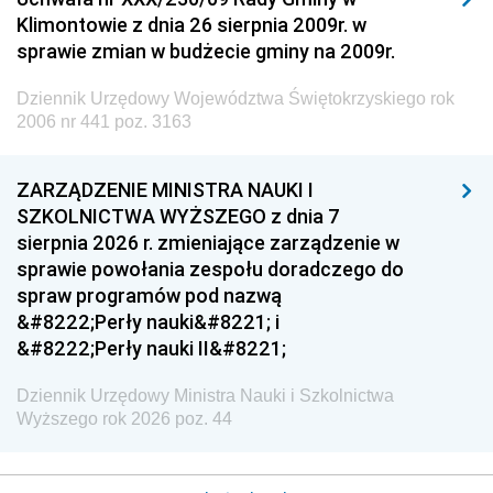
Klimontowie z dnia 26 sierpnia 2009r. w
sprawie zmian w budżecie gminy na 2009r.
Dziennik Urzędowy Województwa Świętokrzyskiego rok
2006 nr 441 poz. 3163
ZARZĄDZENIE MINISTRA NAUKI I
SZKOLNICTWA WYŻSZEGO z dnia 7
sierpnia 2026 r. zmieniające zarządzenie w
sprawie powołania zespołu doradczego do
spraw programów pod nazwą
&#8222;Perły nauki&#8221; i
&#8222;Perły nauki II&#8221;
Dziennik Urzędowy Ministra Nauki i Szkolnictwa
Wyższego rok 2026 poz. 44