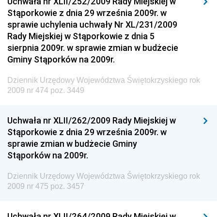
Uchwała nr XLII/252/2009 Rady Miejskiej w
Materiałów Budowlanych
Stąporkowie z dnia 29 września 2009r. w
sprawie uchylenia uchwały Nr XL/231/2009
Dziennik Urzędowy Ministra Infrastruktury i Rozwoju
Rady Miejskiej w Stąporkowie z dnia 5
Dziennik Urzędowy Głównego Inspektoratu Ochrony
sierpnia 2009r. w sprawie zmian w budżecie
Środowiska
Gminy Stąporków na 2009r.
Dziennik Urzędowy Generalnej Dyrekcji Ochrony
Dziennik Urzędowy Województwa Świętokrzyskiego rok
Środowiska
2009 nr 474 poz. 3449
Dziennik Urzędowy Ministerstwa Administracji,
Gospodarki Terenowej i Ochrony Środowiska
Uchwała nr XLII/262/2009 Rady Miejskiej w
Dziennik Urzędowy Ministerstwa Administracji i
Stąporkowie z dnia 29 września 2009r. w
Gospodarki Przestrzennej
sprawie zmian w budżecie Gminy
Stąporków na 2009r.
Dziennik Urzędowy Unii Europejskiej, L
Dziennik Urzędowy Ministerstwa Komunikacji
Dziennik Urzędowy Województwa Świętokrzyskiego rok
2009 nr 475 poz. 3457
Dziennik Urzędowy Ministerstwa Przemysłu
Chemicznego i Lekkiego
Uchwała nr XLII/264/2009 Rady Miejskiej w
Dziennik Urzędowy Ministerstwa Rolnictwa i