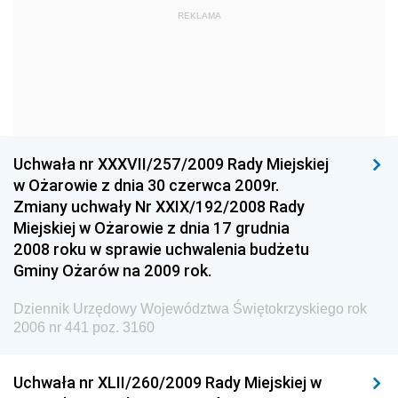
REKLAMA
Straży Pożarnej
Dziennik Urzędowy Głównego Urzędu Statystycznego
Dziennik Urzędowy Ministra Kultury i Dziedzictwa
Narodowego
Dziennik Urzędowy Komendy Głównej Policji
Uchwała nr XXXVII/257/2009 Rady Miejskiej
Dziennik Urzędowy Ministra Gospodarki
w Ożarowie z dnia 30 czerwca 2009r.
Dziennik Urzędowy Urzędu Ochrony Konkurencji i
Zmiany uchwały Nr XXIX/192/2008 Rady
Konsumentów
Miejskiej w Ożarowie z dnia 17 grudnia
Dziennik Urzędowy Ministra Pracy i Polityki
2008 roku w sprawie uchwalenia budżetu
Społecznej
Gminy Ożarów na 2009 rok.
Dziennik Urzędowy Ministra Spraw Zagranicznych
Dziennik Urzędowy Województwa Świętokrzyskiego rok
Dziennik Urzędowy Urzędu Lotnictwa Cywilnego
2006 nr 441 poz. 3160
Dziennik Urzędowy Komisji Nadzoru Finansowego
Uchwała nr XLII/260/2009 Rady Miejskiej w
Dziennik Urzędowy Ministerstwa Hutnictwa i