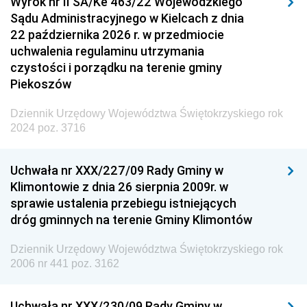
Wyrok nr II SA/Ke 463/22 Wojewódzkiego
Sądu Administracyjnego w Kielcach z dnia
22 października 2026 r. w przedmiocie
uchwalenia regulaminu utrzymania
czystości i porządku na terenie gminy
Piekoszów
Dziennik Urzędowy Województwa Świętokrzyskiego rok
2024 poz. 3716
Uchwała nr XXX/227/09 Rady Gminy w
Klimontowie z dnia 26 sierpnia 2009r. w
sprawie ustalenia przebiegu istniejących
dróg gminnych na terenie Gminy Klimontów
Dziennik Urzędowy Województwa Świętokrzyskiego rok
2006 nr 441 poz. 3162
Uchwała nr XXX/230/09 Rady Gminy w