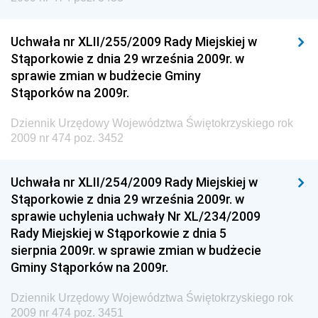
Dziennik Urzędowy Głównego Inspektoratu Transportu
Drogowego
Uchwała nr XLII/255/2009 Rady Miejskiej w
Stąporkowie z dnia 29 września 2009r. w
Dziennik Urzędowy Narodowego Banku Polskiego
sprawie zmian w budżecie Gminy
Dziennik Urzędowy Komendy Głównej Policji
Stąporków na 2009r.
Dziennik Urzędowy Ministra Pracy i Polityki
Dziennik Urzędowy Województwa Świętokrzyskiego rok
Społecznej
2009 nr 474 poz. 3452
Dziennik Urzędowy Ministra Transportu, Budownictwa
i Gospodarki Morskiej
Uchwała nr XLII/254/2009 Rady Miejskiej w
Dziennik Urzędowy Ministra Rozwoju i Technologii
Stąporkowie z dnia 29 września 2009r. w
sprawie uchylenia uchwały Nr XL/234/2009
Dziennik Urzędowy Ministra Spraw Zagranicznych
Rady Miejskiej w Stąporkowie z dnia 5
Dziennik Urzędowy Centralnego Biura
sierpnia 2009r. w sprawie zmian w budżecie
Antykorupcyjnego
Gminy Stąporków na 2009r.
Dziennik Urzędowy Agencji Bezpieczeństwa
Wewnętrznego
Dziennik Urzędowy Województwa Świętokrzyskiego rok
2009 nr 474 poz. 3451