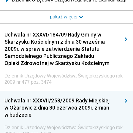
i Poczty
pokaż więcej
Dziennik Urzędowy Ministra Transportu i Budownictwa
Dziennik Urzędowy Urzędu Komunikacji
Uchwała nr XXXVI/184/09 Rady Gminy w
Elektronicznej
Skarżysku Kościelnym z dnia 30 września
Dziennik Urzędowy Ministra Spraw Wewnętrznych i
2009r. w sprawie zatwierdzenia Statutu
Administracji
Samodzielnego Publicznego Zakładu
Dziennik Urzędowy Ministra Transportu
Opieki Zdrowotnej w Skarżysku Kościelnym
Dziennik Urzędowy Ministra Budownictwa
Dziennik Urzędowy Województwa Świętokrzyskiego rok
Dziennik Urzędowy Ministra Nauki i Szkolnictwa
2009 nr 477 poz. 3474
Wyższego
Dziennik Urzędowy Głównego Urzędu Miar
Uchwała nr XXXVII/258/2009 Rady Miejskiej
w Ożarowie z dnia 30 czerwca 2009r. zmian
Dziennik Urzędowy Ministra Rolnictwa i Rozwoju Wsi
w budżecie
Dziennik Urzędowy Ministra Edukacji Narodowej i
Sportu
Dziennik Urzędowy Województwa Świętokrzyskiego rok