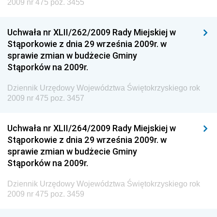
Dziennik Urzędowy Ministra Energii
2009 nr 475 poz. 3455
Dziennik Urzędowy Ministra Finansów
Uchwała nr XLII/262/2009 Rady Miejskiej w
Dziennik Urzędowy Ministra Sprawiedliwości
Stąporkowie z dnia 29 września 2009r. w
Dziennik Urzędowy Ministra Rozwoju i Finansów
sprawie zmian w budżecie Gminy
Stąporków na 2009r.
Dziennik Urzędowy Wyższego Urzędu Górniczego
Dziennik Urzędowy Prezesa Urzędu Transportu
Dziennik Urzędowy Województwa Świętokrzyskiego rok
Kolejowego
2009 nr 475 poz. 3457
Dziennik Urzędowy Ministra Przedsiębiorczości i
Technologii
Uchwała nr XLII/264/2009 Rady Miejskiej w
Stąporkowie z dnia 29 września 2009r. w
Dziennik Urzędowy Ministra Inwestycji i Rozwoju
sprawie zmian w budżecie Gminy
Dziennik Urzędowy Naczelnego Dyrektora Archiwów
Stąporków na 2009r.
Państwowych
Dziennik Urzędowy Województwa Świętokrzyskiego rok
Dziennik Urzędowy Ministra Finansów, Inwestycji i
2009 nr 475 poz. 3459
Rozwoju
Dziennik Urzędowy Ministra Klimatu