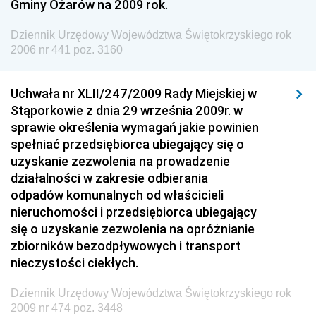
Gminy Ożarów na 2009 rok.
Dziennik Urzędowy Ministra Spraw Zagranicznych
Dziennik Urzędowy Województwa Świętokrzyskiego rok
Dziennik Urzędowy Urzędu Lotnictwa Cywilnego
2006 nr 441 poz. 3160
Dziennik Urzędowy Komisji Nadzoru Finansowego
Uchwała nr XLII/247/2009 Rady Miejskiej w
Dziennik Urzędowy Ministerstwa Hutnictwa i
Stąporkowie z dnia 29 września 2009r. w
Przemysłu Maszynowego
sprawie określenia wymagań jakie powinien
Dziennik Urzędowy Ministerstwa Zdrowia i Opieki
spełniać przedsiębiorca ubiegający się o
Społecznej
uzyskanie zezwolenia na prowadzenie
działalności w zakresie odbierania
Dziennik Urzędowy Ministerstwa Rolnictwa, Leśnictwa
odpadów komunalnych od właścicieli
i Gospodarki Żywnościowej
nieruchomości i przedsiębiorca ubiegający
Dziennik Urzędowy Ministra Spraw Wewnętrznych
się o uzyskanie zezwolenia na opróżnianie
Dziennik Urzędowy Ministra Transportu, Budownictwa
zbiorników bezodpływowych i transport
i Gospodarki Morskiej
nieczystości ciekłych.
Dziennik Urzędowy Ministra Administracji i Cyfryzacji
Dziennik Urzędowy Województwa Świętokrzyskiego rok
Dziennik Urzędowy Głównego Inspektora Ochrony
2009 nr 474 poz. 3448