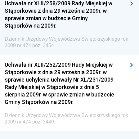
Dziennik Urzędowy Ministra Kultury, Dziedzictwa
Uchwała nr XLII/258/2009 Rady Miejskiej w
Narodowego i Sportu
Stąporkowie z dnia 29 września 2009r. w
sprawie zmian w budżecie Gminy
Dziennik Urzędowy Ministra Rodziny i Polityki
Stąporków na 2009r.
Społecznej
Dziennik Urzędowy Komendy Głównej Straży
Dziennik Urzędowy Województwa Świętokrzyskiego rok
Granicznej
2009 nr 474 poz. 3454
Dziennik Urzędowy Głównego Inspektoratu Transportu
Drogowego
Uchwała nr XLII/252/2009 Rady Miejskiej w
Stąporkowie z dnia 29 września 2009r. w
Dziennik Urzędowy Narodowego Banku Polskiego
sprawie uchylenia uchwały Nr XL/231/2009
Dziennik Urzędowy Komendy Głównej Policji
Rady Miejskiej w Stąporkowie z dnia 5
sierpnia 2009r. w sprawie zmian w budżecie
Dziennik Urzędowy Ministra Pracy i Polityki
Gminy Stąporków na 2009r.
Społecznej
Dziennik Urzędowy Ministra Transportu, Budownictwa
Dziennik Urzędowy Województwa Świętokrzyskiego rok
i Gospodarki Morskiej
2009 nr 474 poz. 3449
Dziennik Urzędowy Ministra Rozwoju i Technologii