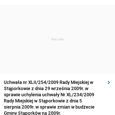
Środowiska
Dziennik Urzędowy Ministra Środowiska
Dziennik Urzędowy Ministra Sportu i Turystyki
Dziennik Urzędowy Ministra Rozwoju Regionalnego
Dziennik Urzędowy Ministra Budownictwa i Przemysłu
REKLAMA
Materiałów Budowlanych
Dziennik Urzędowy Ministra Infrastruktury i Rozwoju
Dziennik Urzędowy Głównego Inspektoratu Ochrony
Środowiska
Dziennik Urzędowy Generalnej Dyrekcji Ochrony
Uchwała nr XLII/254/2009 Rady Miejskiej w
Środowiska
Stąporkowie z dnia 29 września 2009r. w
Dziennik Urzędowy Ministerstwa Administracji,
sprawie uchylenia uchwały Nr XL/234/2009
Gospodarki Terenowej i Ochrony Środowiska
Rady Miejskiej w Stąporkowie z dnia 5
sierpnia 2009r. w sprawie zmian w budżecie
Dziennik Urzędowy Ministerstwa Administracji i
Gminy Stąporków na 2009r.
Gospodarki Przestrzennej