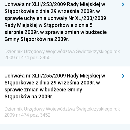
Uchwała nr XLII/253/2009 Rady Miejskiej w
Dziennik Urzędowy Ministra Sportu
Stąporkowie z dnia 29 września 2009r. w
Dziennik Urzędowy Ministra Funduszy i Polityki
sprawie uchylenia uchwały Nr XL/233/2009
Regionalnej
Rady Miejskiej w Stąporkowie z dnia 5
sierpnia 2009r. w sprawie zmian w budżecie
Dziennik Urzędowy Ministra Aktywów Państwowych
Gminy Stąporków na 2009r.
Dziennik Urzędowy Ministra Zdrowia
Dziennik Urzędowy Województwa Świętokrzyskiego rok
Dziennik Urzędowy Ministra Środowiska i Głównego
2009 nr 474 poz. 3450
Inspektora Ochrony Środowiska
Dziennik Urzędowy Ministra Klimatu i Środowiska
Uchwała nr XLII/255/2009 Rady Miejskiej w
Dziennik Urzędowy Ministerstwa Kultury, Dziedzictwa
Stąporkowie z dnia 29 września 2009r. w
Narodowego i Sportu
sprawie zmian w budżecie Gminy
Stąporków na 2009r.
Dziennik Urzędowy Ministra Finansów, Funduszy i
Polityki Regionalnej
Dziennik Urzędowy Województwa Świętokrzyskiego rok
Dziennik Urzędowy Ministra Rozwoju, Pracy i
2009 nr 474 poz. 3452
Technologii