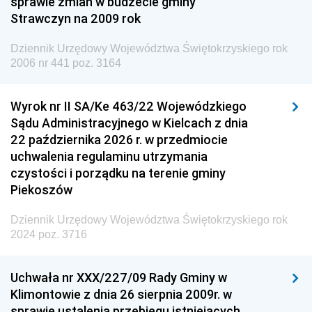
sprawie zmian w budżecie gminy
Strawczyn na 2009 rok
Dziennik Urzędowy Ministra do Spraw Unii
Europejskiej
Dziennik Urzędowy Województwa Świętokrzyskiego rok
Dziennik Urzędowy Agencji Wywiadu
2006 nr 441 poz. 3164
Wyrok nr II SA/Ke 463/22 Wojewódzkiego
Sądu Administracyjnego w Kielcach z dnia
22 października 2026 r. w przedmiocie
uchwalenia regulaminu utrzymania
czystości i porządku na terenie gminy
Piekoszów
Dziennik Urzędowy Województwa Świętokrzyskiego rok
2024 poz. 3716
Uchwała nr XXX/227/09 Rady Gminy w
Klimontowie z dnia 26 sierpnia 2009r. w
sprawie ustalenia przebiegu istniejących