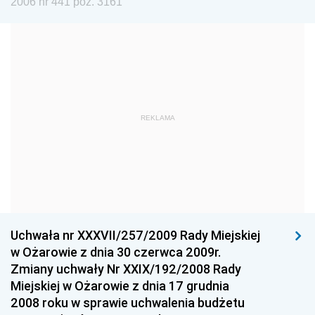
2006 nr 441 poz. 3161
Dziennik Urzędowy Ministra Edukacji i Nauki
Dziennik Urzędowy Ministra Edukacji Narodowej
Dziennik Urzędowy Ministra Gospodarki Morskiej
Dziennik Urzędowy Ministra Obrony Narodowej
Dziennik Urzędowy Komendy Głównej Państwowej
REKLAMA
Straży Pożarnej
Dziennik Urzędowy Głównego Urzędu Statystycznego
Dziennik Urzędowy Ministra Kultury i Dziedzictwa
Narodowego
Dziennik Urzędowy Komendy Głównej Policji
Uchwała nr XXXVII/257/2009 Rady Miejskiej
Dziennik Urzędowy Ministra Gospodarki
w Ożarowie z dnia 30 czerwca 2009r.
Dziennik Urzędowy Urzędu Ochrony Konkurencji i
Zmiany uchwały Nr XXIX/192/2008 Rady
Konsumentów
Miejskiej w Ożarowie z dnia 17 grudnia
Dziennik Urzędowy Ministra Pracy i Polityki
2008 roku w sprawie uchwalenia budżetu
Społecznej