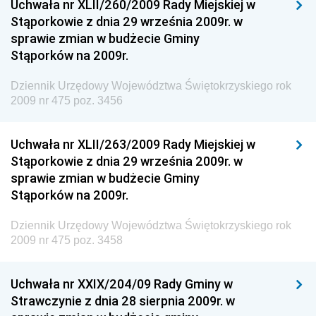
Uchwała nr XLII/260/2009 Rady Miejskiej w
Dziennik Urzędowy Ministra Spraw Zagranicznych
Stąporkowie z dnia 29 września 2009r. w
Dziennik Urzędowy Centralnego Biura
sprawie zmian w budżecie Gminy
Antykorupcyjnego
Stąporków na 2009r.
Dziennik Urzędowy Agencji Bezpieczeństwa
Wewnętrznego
Dziennik Urzędowy Województwa Świętokrzyskiego rok
2009 nr 475 poz. 3456
Dziennik Urzędowy Urzędu Patentowego
Rzeczypospolitej Polskiej
Uchwała nr XLII/263/2009 Rady Miejskiej w
Dziennik Urzędowy Generalnej Dyrekcji Dróg
Stąporkowie z dnia 29 września 2009r. w
Krajowych i Autostrad
sprawie zmian w budżecie Gminy
Dziennik Urzędowy Ministra Środowiska
Stąporków na 2009r.
Dziennik Urzędowy Ministra Administracji i Cyfryzacji
Dziennik Urzędowy Województwa Świętokrzyskiego rok
Dziennik Urzędowy Ministra Edukacji
2009 nr 475 poz. 3458
Dziennik Urzędowy Ministra Nauki
Uchwała nr XXIX/204/09 Rady Gminy w
Dziennik Urzędowy Ministra Przemysłu
Strawczynie z dnia 28 sierpnia 2009r. w
Dziennik Urzędowy Ministra Finansów i Gospodarki