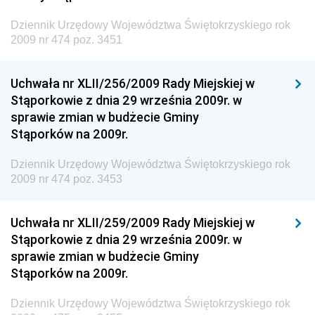
Dziennik Urzędowy Unii Europejskiej, L
Dziennik Urzędowy Województwa Świętokrzyskiego rok
2009 nr 474 poz. 3451
Dziennik Urzędowy Ministerstwa Komunikacji
Dziennik Urzędowy Ministerstwa Przemysłu
Uchwała nr XLII/256/2009 Rady Miejskiej w
Chemicznego i Lekkiego
Stąporkowie z dnia 29 września 2009r. w
Dziennik Urzędowy Ministerstwa Rolnictwa i
sprawie zmian w budżecie Gminy
Gospodarki Żywnościowej
Stąporków na 2009r.
Dziennik Urzędowy Ministra Rodziny, Pracy i Polityki
Społecznej
Dziennik Urzędowy Województwa Świętokrzyskiego rok
2009 nr 474 poz. 3453
Dziennik Urzędowy Ministra Cyfryzacji
Dziennik Urzędowy Ministra Rozwoju
Uchwała nr XLII/259/2009 Rady Miejskiej w
Dziennik Urzędowy Ministra Infrastruktury i
Stąporkowie z dnia 29 września 2009r. w
Budownictwa
sprawie zmian w budżecie Gminy
Stąporków na 2009r.
Dziennik Urzędowy Ministra Gospodarki Morskiej i
Żeglugi Śródlądowej
Dziennik Urzędowy Województwa Świętokrzyskiego rok