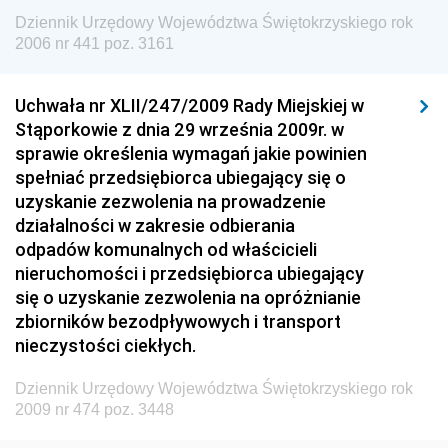
Dziennik Urzędowy Ministra Spraw Zagranicznych
Dziennik Urzędowy Województwa Świętokrzyskiego rok
Dziennik Urzędowy Urzędu Lotnictwa Cywilnego
2006 nr 441 poz. 3161
Dziennik Urzędowy Komisji Nadzoru Finansowego
Uchwała nr XLII/247/2009 Rady Miejskiej w
Dziennik Urzędowy Ministerstwa Hutnictwa i
Stąporkowie z dnia 29 września 2009r. w
Przemysłu Maszynowego
sprawie określenia wymagań jakie powinien
Dziennik Urzędowy Ministerstwa Zdrowia i Opieki
spełniać przedsiębiorca ubiegający się o
Społecznej
uzyskanie zezwolenia na prowadzenie
działalności w zakresie odbierania
Dziennik Urzędowy Ministerstwa Rolnictwa, Leśnictwa
odpadów komunalnych od właścicieli
i Gospodarki Żywnościowej
nieruchomości i przedsiębiorca ubiegający
Dziennik Urzędowy Ministra Spraw Wewnętrznych
się o uzyskanie zezwolenia na opróżnianie
Dziennik Urzędowy Ministra Transportu, Budownictwa
zbiorników bezodpływowych i transport
i Gospodarki Morskiej
nieczystości ciekłych.
Dziennik Urzędowy Ministra Administracji i Cyfryzacji
Dziennik Urzędowy Województwa Świętokrzyskiego rok
Dziennik Urzędowy Głównego Inspektora Ochrony
2009 nr 474 poz. 3448
Środowiska