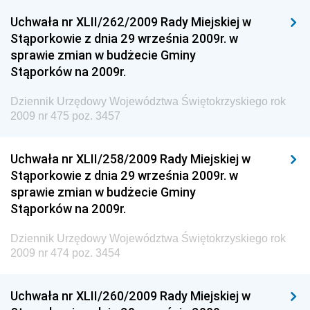
Uchwała nr XLII/262/2009 Rady Miejskiej w
Dziennik Urzędowy Ministra Rodziny i Polityki
Stąporkowie z dnia 29 września 2009r. w
Społecznej
sprawie zmian w budżecie Gminy
Dziennik Urzędowy Komendy Głównej Straży
Stąporków na 2009r.
Granicznej
Dziennik Urzędowy Województwa Świętokrzyskiego rok
Dziennik Urzędowy Głównego Inspektoratu Transportu
2009 nr 475 poz. 3457
Drogowego
Dziennik Urzędowy Narodowego Banku Polskiego
Uchwała nr XLII/258/2009 Rady Miejskiej w
Dziennik Urzędowy Komendy Głównej Policji
Stąporkowie z dnia 29 września 2009r. w
sprawie zmian w budżecie Gminy
Dziennik Urzędowy Ministra Pracy i Polityki
Stąporków na 2009r.
Społecznej
Dziennik Urzędowy Ministra Transportu, Budownictwa
Dziennik Urzędowy Województwa Świętokrzyskiego rok
i Gospodarki Morskiej
2009 nr 474 poz. 3454
Dziennik Urzędowy Ministra Rozwoju i Technologii
Uchwała nr XLII/260/2009 Rady Miejskiej w
Dziennik Urzędowy Ministra Spraw Zagranicznych