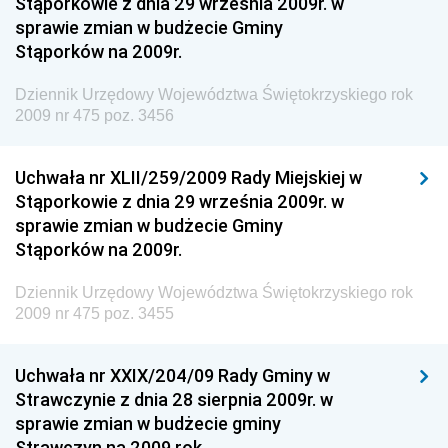
Stąporkowie z dnia 29 września 2009r. w
Dziennik Urzędowy Centralnego Biura
sprawie zmian w budżecie Gminy
Antykorupcyjnego
Stąporków na 2009r.
Dziennik Urzędowy Agencji Bezpieczeństwa
Wewnętrznego
Dziennik Urzędowy Województwa Świętokrzyskiego rok
2009 nr 475 poz. 3456
Dziennik Urzędowy Urzędu Patentowego
Rzeczypospolitej Polskiej
Uchwała nr XLII/259/2009 Rady Miejskiej w
Dziennik Urzędowy Generalnej Dyrekcji Dróg
Stąporkowie z dnia 29 września 2009r. w
Krajowych i Autostrad
sprawie zmian w budżecie Gminy
Dziennik Urzędowy Ministra Środowiska
Stąporków na 2009r.
Dziennik Urzędowy Ministra Administracji i Cyfryzacji
Dziennik Urzędowy Województwa Świętokrzyskiego rok
Dziennik Urzędowy Ministra Edukacji
2009 nr 475 poz. 3455
Dziennik Urzędowy Ministra Nauki
Uchwała nr XXIX/204/09 Rady Gminy w
Dziennik Urzędowy Ministra Przemysłu
Strawczynie z dnia 28 sierpnia 2009r. w
Dziennik Urzędowy Ministra Finansów i Gospodarki
sprawie zmian w budżecie gminy
Strawczyn na 2009 rok
Dziennik Urzędowy Ministra do Spraw Unii