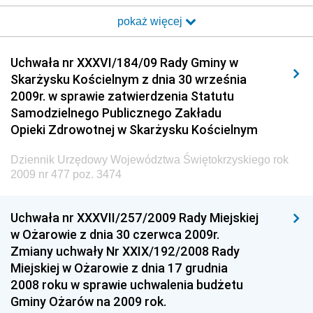
pokaż więcej
Dziennik Urzędowy Ministra Transportu i Budownictwa
Dziennik Urzędowy Urzędu Komunikacji
Uchwała nr XXXVI/184/09 Rady Gminy w
Elektronicznej
Skarżysku Kościelnym z dnia 30 września
Dziennik Urzędowy Ministra Spraw Wewnętrznych i
2009r. w sprawie zatwierdzenia Statutu
Administracji
Samodzielnego Publicznego Zakładu
Dziennik Urzędowy Ministra Transportu
Opieki Zdrowotnej w Skarżysku Kościelnym
Dziennik Urzędowy Ministra Budownictwa
Dziennik Urzędowy Województwa Świętokrzyskiego rok
Dziennik Urzędowy Ministra Nauki i Szkolnictwa
2009 nr 477 poz. 3474
Wyższego
Dziennik Urzędowy Głównego Urzędu Miar
Uchwała nr XXXVII/257/2009 Rady Miejskiej
w Ożarowie z dnia 30 czerwca 2009r.
Dziennik Urzędowy Ministra Rolnictwa i Rozwoju Wsi
Zmiany uchwały Nr XXIX/192/2008 Rady
Dziennik Urzędowy Ministra Edukacji Narodowej i
Miejskiej w Ożarowie z dnia 17 grudnia
Sportu
2008 roku w sprawie uchwalenia budżetu
Gminy Ożarów na 2009 rok.
Dziennik Urzędowy Ministra Edukacji i Nauki