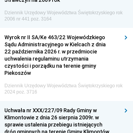
Europejskiej
Dziennik Urzędowy Województwa Świętokrzyskiego rok
Dziennik Urzędowy Agencji Wywiadu
2006 nr 441 poz. 3164
Wyrok nr II SA/Ke 463/22 Wojewódzkiego
Sądu Administracyjnego w Kielcach z dnia
22 października 2026 r. w przedmiocie
uchwalenia regulaminu utrzymania
czystości i porządku na terenie gminy
Piekoszów
Dziennik Urzędowy Województwa Świętokrzyskiego rok
2024 poz. 3716
Uchwała nr XXX/227/09 Rady Gminy w
Klimontowie z dnia 26 sierpnia 2009r. w
sprawie ustalenia przebiegu istniejących
dróg gminnych na terenie Gminy Klimontów