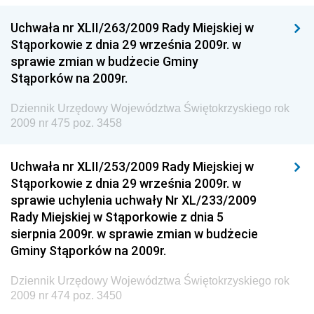
Dziennik Urzędowy Ministra Finansów
Uchwała nr XLII/263/2009 Rady Miejskiej w
Dziennik Urzędowy Ministra Sprawiedliwości
Stąporkowie z dnia 29 września 2009r. w
Dziennik Urzędowy Ministra Rozwoju i Finansów
sprawie zmian w budżecie Gminy
Stąporków na 2009r.
Dziennik Urzędowy Wyższego Urzędu Górniczego
Dziennik Urzędowy Prezesa Urzędu Transportu
Dziennik Urzędowy Województwa Świętokrzyskiego rok
Kolejowego
2009 nr 475 poz. 3458
Dziennik Urzędowy Ministra Przedsiębiorczości i
Technologii
Uchwała nr XLII/253/2009 Rady Miejskiej w
Stąporkowie z dnia 29 września 2009r. w
Dziennik Urzędowy Ministra Inwestycji i Rozwoju
sprawie uchylenia uchwały Nr XL/233/2009
Dziennik Urzędowy Naczelnego Dyrektora Archiwów
Rady Miejskiej w Stąporkowie z dnia 5
Państwowych
sierpnia 2009r. w sprawie zmian w budżecie
Dziennik Urzędowy Ministra Finansów, Inwestycji i
Gminy Stąporków na 2009r.
Rozwoju
Dziennik Urzędowy Województwa Świętokrzyskiego rok
Dziennik Urzędowy Ministra Klimatu
2009 nr 474 poz. 3450
Dziennik Urzędowy Ministra Sportu