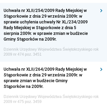
Dziennik Urzędowy Ministerstwa Komunikacji
Uchwała nr XLII/254/2009 Rady Miejskiej w
Stąporkowie z dnia 29 września 2009r. w
Dziennik Urzędowy Ministerstwa Przemysłu
sprawie uchylenia uchwały Nr XL/234/2009
Chemicznego i Lekkiego
Rady Miejskiej w Stąporkowie z dnia 5
Dziennik Urzędowy Ministerstwa Rolnictwa i
sierpnia 2009r. w sprawie zmian w budżecie
Gospodarki Żywnościowej
Gminy Stąporków na 2009r.
Dziennik Urzędowy Ministra Rodziny, Pracy i Polityki
Społecznej
Dziennik Urzędowy Województwa Świętokrzyskiego rok
2009 nr 474 poz. 3451
Dziennik Urzędowy Ministra Cyfryzacji
Dziennik Urzędowy Ministra Rozwoju
Uchwała nr XLII/264/2009 Rady Miejskiej w
Dziennik Urzędowy Ministra Infrastruktury i
Stąporkowie z dnia 29 września 2009r. w
Budownictwa
sprawie zmian w budżecie Gminy
Stąporków na 2009r.
Dziennik Urzędowy Ministra Gospodarki Morskiej i
Żeglugi Śródlądowej
Dziennik Urzędowy Województwa Świętokrzyskiego rok
Dziennik Urzędowy Ministra Energii
2009 nr 475 poz. 3459