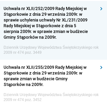
Dziennik Urzędowy Ministra Funduszy i Polityki
Uchwała nr XLII/252/2009 Rady Miejskiej w
Regionalnej
Stąporkowie z dnia 29 września 2009r. w
sprawie uchylenia uchwały Nr XL/231/2009
Dziennik Urzędowy Ministra Aktywów Państwowych
Rady Miejskiej w Stąporkowie z dnia 5
Dziennik Urzędowy Ministra Zdrowia
sierpnia 2009r. w sprawie zmian w budżecie
Gminy Stąporków na 2009r.
Dziennik Urzędowy Ministra Środowiska i Głównego
Inspektora Ochrony Środowiska
Dziennik Urzędowy Województwa Świętokrzyskiego rok
Dziennik Urzędowy Ministra Klimatu i Środowiska
2009 nr 474 poz. 3449
Dziennik Urzędowy Ministerstwa Kultury, Dziedzictwa
Narodowego i Sportu
Uchwała nr XLII/255/2009 Rady Miejskiej w
Stąporkowie z dnia 29 września 2009r. w
Dziennik Urzędowy Ministra Finansów, Funduszy i
sprawie zmian w budżecie Gminy
Polityki Regionalnej
Stąporków na 2009r.
Dziennik Urzędowy Ministra Rozwoju, Pracy i
Technologii
Dziennik Urzędowy Województwa Świętokrzyskiego rok
2009 nr 474 poz. 3452
Dziennik Urzędowy Ministra Kultury, Dziedzictwa
Narodowego i Sportu