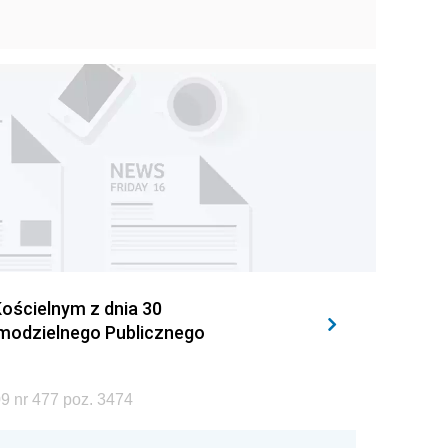
ościelnym z dnia 30
amodzielnego Publicznego
9 nr 477 poz. 3474