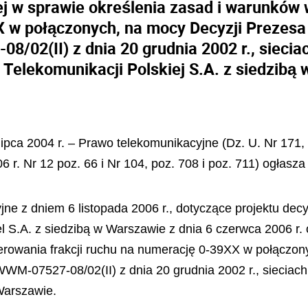
ej w sprawie określenia zasad i warunków 
X w połączonych, na mocy Decyzji Prezesa
/02(II) z dnia 20 grudnia 2002 r., siecia
 Telekomunikacji Polskiej S.A. z siedzibą
lipca 2004 r. – Prawo telekomunikacyjne (Dz. U. Nr 171, 
6 r. Nr 12 poz. 66 i Nr 104, poz. 708 i poz. 711) ogłasza 
ne z dniem 6 listopada 2006 r., dotyczące projektu dec
l S.A. z siedzibą w Warszawie z dnia 6 czerwca 2006 r. 
erowania frakcji ruchu na numerację 0-39XX w połączo
WWM-07527-08/02(II) z dnia 20 grudnia 2002 r., sieciach
 Warszawie.