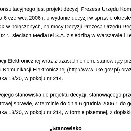
nsultacyjnego jest projekt decyzji Prezesa Urzędu Komu
a 6 czerwca 2006 r. o wydanie decyzji w sprawie określ
9XX w połączonych, na mocy Decyzji Prezesa Urzędu Regu
02 r., sieciach MediaTel S.A. z siedzibą w Warszawie i T
cji Elektronicznej wraz z uzasadnieniem, stanowiący pr
 Komunikacji Elektronicznej (http://www.uke.gov.pl) ora
aka 18/20, w pokoju nr 214.
jego stanowiska do projektu decyzji, stanowiącego prz
otowej
sprawie, w terminie do dnia 6 grudnia 2006 r. do 
aka 18/20, w pokoju nr 214, w formie pisemnej, z dopisk
„Stanowisko