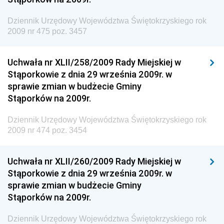
Granicznej
Dziennik Urzędowy Województwa Świętokrzyskiego rok
Dziennik Urzędowy Głównego Inspektoratu Transportu
2009 nr 475 poz. 3457
Drogowego
Dziennik Urzędowy Narodowego Banku Polskiego
Uchwała nr XLII/258/2009 Rady Miejskiej w
Dziennik Urzędowy Komendy Głównej Policji
Stąporkowie z dnia 29 września 2009r. w
sprawie zmian w budżecie Gminy
Dziennik Urzędowy Ministra Pracy i Polityki
Stąporków na 2009r.
Społecznej
Dziennik Urzędowy Ministra Transportu, Budownictwa
Dziennik Urzędowy Województwa Świętokrzyskiego rok
i Gospodarki Morskiej
2009 nr 474 poz. 3454
Dziennik Urzędowy Ministra Rozwoju i Technologii
Uchwała nr XLII/260/2009 Rady Miejskiej w
Dziennik Urzędowy Ministra Spraw Zagranicznych
Stąporkowie z dnia 29 września 2009r. w
Dziennik Urzędowy Centralnego Biura
sprawie zmian w budżecie Gminy
Antykorupcyjnego
Stąporków na 2009r.
Dziennik Urzędowy Agencji Bezpieczeństwa
Wewnętrznego
Dziennik Urzędowy Województwa Świętokrzyskiego rok