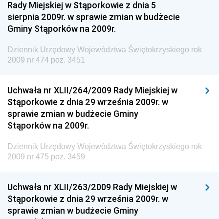
Rady Miejskiej w Stąporkowie z dnia 5
Dziennik Urzędowy Ministerstwa Rolnictwa i
sierpnia 2009r. w sprawie zmian w budżecie
Gospodarki Żywnościowej
Gminy Stąporków na 2009r.
Dziennik Urzędowy Ministra Rodziny, Pracy i Polityki
Społecznej
Dziennik Urzędowy Województwa Świętokrzyskiego rok
2009 nr 474 poz. 3451
Dziennik Urzędowy Ministra Cyfryzacji
Dziennik Urzędowy Ministra Rozwoju
Uchwała nr XLII/264/2009 Rady Miejskiej w
Dziennik Urzędowy Ministra Infrastruktury i
Stąporkowie z dnia 29 września 2009r. w
Budownictwa
sprawie zmian w budżecie Gminy
Stąporków na 2009r.
Dziennik Urzędowy Ministra Gospodarki Morskiej i
Żeglugi Śródlądowej
Dziennik Urzędowy Województwa Świętokrzyskiego rok
Dziennik Urzędowy Ministra Energii
2009 nr 475 poz. 3459
Dziennik Urzędowy Ministra Finansów
Uchwała nr XLII/263/2009 Rady Miejskiej w
Dziennik Urzędowy Ministra Sprawiedliwości
Stąporkowie z dnia 29 września 2009r. w
Dziennik Urzędowy Ministra Rozwoju i Finansów
sprawie zmian w budżecie Gminy