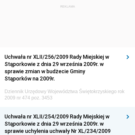
Dziennik Urzędowy Ministra Budownictwa i Przemysłu
REKLAMA
Materiałów Budowlanych
Dziennik Urzędowy Ministra Infrastruktury i Rozwoju
Dziennik Urzędowy Głównego Inspektoratu Ochrony
Środowiska
Dziennik Urzędowy Generalnej Dyrekcji Ochrony
Uchwała nr XLII/256/2009 Rady Miejskiej w
Środowiska
Stąporkowie z dnia 29 września 2009r. w
Dziennik Urzędowy Ministerstwa Administracji,
sprawie zmian w budżecie Gminy
Gospodarki Terenowej i Ochrony Środowiska
Stąporków na 2009r.
Dziennik Urzędowy Ministerstwa Administracji i
Dziennik Urzędowy Województwa Świętokrzyskiego rok
Gospodarki Przestrzennej
2009 nr 474 poz. 3453
Dziennik Urzędowy Unii Europejskiej, L
Dziennik Urzędowy Ministerstwa Komunikacji
Uchwała nr XLII/254/2009 Rady Miejskiej w
Stąporkowie z dnia 29 września 2009r. w
Dziennik Urzędowy Ministerstwa Przemysłu
sprawie uchylenia uchwały Nr XL/234/2009
Chemicznego i Lekkiego