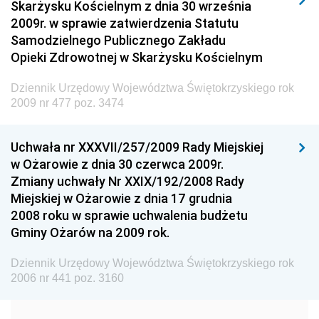
Skarżysku Kościelnym z dnia 30 września
Dziennik Urzędowy Ministra Spraw Wewnętrznych i
2009r. w sprawie zatwierdzenia Statutu
Administracji
Samodzielnego Publicznego Zakładu
Dziennik Urzędowy Ministra Transportu
Opieki Zdrowotnej w Skarżysku Kościelnym
Dziennik Urzędowy Ministra Budownictwa
Dziennik Urzędowy Województwa Świętokrzyskiego rok
Dziennik Urzędowy Ministra Nauki i Szkolnictwa
2009 nr 477 poz. 3474
Wyższego
Dziennik Urzędowy Głównego Urzędu Miar
Uchwała nr XXXVII/257/2009 Rady Miejskiej
w Ożarowie z dnia 30 czerwca 2009r.
Dziennik Urzędowy Ministra Rolnictwa i Rozwoju Wsi
Zmiany uchwały Nr XXIX/192/2008 Rady
Dziennik Urzędowy Ministra Edukacji Narodowej i
Miejskiej w Ożarowie z dnia 17 grudnia
Sportu
2008 roku w sprawie uchwalenia budżetu
Gminy Ożarów na 2009 rok.
Dziennik Urzędowy Ministra Edukacji i Nauki
Dziennik Urzędowy Ministra Edukacji Narodowej
Dziennik Urzędowy Województwa Świętokrzyskiego rok
2006 nr 441 poz. 3160
Dziennik Urzędowy Ministra Gospodarki Morskiej
Dziennik Urzędowy Ministra Obrony Narodowej