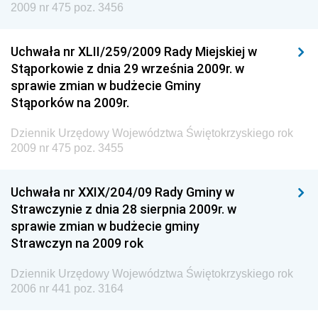
2009 nr 475 poz. 3456
Dziennik Urzędowy Urzędu Patentowego
Rzeczypospolitej Polskiej
Uchwała nr XLII/259/2009 Rady Miejskiej w
Dziennik Urzędowy Generalnej Dyrekcji Dróg
Stąporkowie z dnia 29 września 2009r. w
Krajowych i Autostrad
sprawie zmian w budżecie Gminy
Dziennik Urzędowy Ministra Środowiska
Stąporków na 2009r.
Dziennik Urzędowy Ministra Administracji i Cyfryzacji
Dziennik Urzędowy Województwa Świętokrzyskiego rok
Dziennik Urzędowy Ministra Edukacji
2009 nr 475 poz. 3455
Dziennik Urzędowy Ministra Nauki
Uchwała nr XXIX/204/09 Rady Gminy w
Dziennik Urzędowy Ministra Przemysłu
Strawczynie z dnia 28 sierpnia 2009r. w
Dziennik Urzędowy Ministra Finansów i Gospodarki
sprawie zmian w budżecie gminy
Strawczyn na 2009 rok
Dziennik Urzędowy Ministra do Spraw Unii
Europejskiej
Dziennik Urzędowy Województwa Świętokrzyskiego rok
Dziennik Urzędowy Agencji Wywiadu
2006 nr 441 poz. 3164