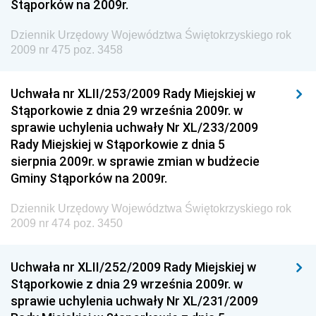
Stąporków na 2009r.
Dziennik Urzędowy Wyższego Urzędu Górniczego
Dziennik Urzędowy Prezesa Urzędu Transportu
Dziennik Urzędowy Województwa Świętokrzyskiego rok
Kolejowego
2009 nr 475 poz. 3458
Dziennik Urzędowy Ministra Przedsiębiorczości i
Technologii
Uchwała nr XLII/253/2009 Rady Miejskiej w
Stąporkowie z dnia 29 września 2009r. w
Dziennik Urzędowy Ministra Inwestycji i Rozwoju
sprawie uchylenia uchwały Nr XL/233/2009
Dziennik Urzędowy Naczelnego Dyrektora Archiwów
Rady Miejskiej w Stąporkowie z dnia 5
Państwowych
sierpnia 2009r. w sprawie zmian w budżecie
Dziennik Urzędowy Ministra Finansów, Inwestycji i
Gminy Stąporków na 2009r.
Rozwoju
Dziennik Urzędowy Województwa Świętokrzyskiego rok
Dziennik Urzędowy Ministra Klimatu
2009 nr 474 poz. 3450
Dziennik Urzędowy Ministra Sportu
Dziennik Urzędowy Ministra Funduszy i Polityki
Uchwała nr XLII/252/2009 Rady Miejskiej w
Regionalnej
Stąporkowie z dnia 29 września 2009r. w
sprawie uchylenia uchwały Nr XL/231/2009
Dziennik Urzędowy Ministra Aktywów Państwowych