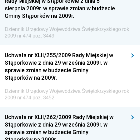
Rady Miejskiej w Stąporkowie z dnia 5
Dziennik Urzędowy Ministra Zdrowia
sierpnia 2009r. w sprawie zmian w budżecie
Gminy Stąporków na 2009r.
Dziennik Urzędowy Ministra Środowiska i Głównego
Inspektora Ochrony Środowiska
Dziennik Urzędowy Województwa Świętokrzyskiego rok
Dziennik Urzędowy Ministra Klimatu i Środowiska
2009 nr 474 poz. 3449
Dziennik Urzędowy Ministerstwa Kultury, Dziedzictwa
Narodowego i Sportu
Uchwała nr XLII/255/2009 Rady Miejskiej w
Stąporkowie z dnia 29 września 2009r. w
Dziennik Urzędowy Ministra Finansów, Funduszy i
sprawie zmian w budżecie Gminy
Polityki Regionalnej
Stąporków na 2009r.
Dziennik Urzędowy Ministra Rozwoju, Pracy i
Technologii
Dziennik Urzędowy Województwa Świętokrzyskiego rok
2009 nr 474 poz. 3452
Dziennik Urzędowy Ministra Kultury, Dziedzictwa
Narodowego i Sportu
Uchwała nr XLII/262/2009 Rady Miejskiej w
Dziennik Urzędowy Ministra Rodziny i Polityki
Stąporkowie z dnia 29 września 2009r. w
Społecznej
sprawie zmian w budżecie Gminy
Dziennik Urzędowy Komendy Głównej Straży
Stąporków na 2009r.