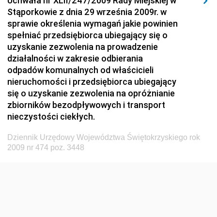
Uchwała nr XLII/247/2009 Rady Miejskiej w
Dziennik Urzędowy Ministerstwa Hutnictwa i
Stąporkowie z dnia 29 września 2009r. w
Przemysłu Maszynowego
sprawie określenia wymagań jakie powinien
Dziennik Urzędowy Ministerstwa Zdrowia i Opieki
spełniać przedsiębiorca ubiegający się o
Społecznej
uzyskanie zezwolenia na prowadzenie
działalności w zakresie odbierania
Dziennik Urzędowy Ministerstwa Rolnictwa, Leśnictwa
odpadów komunalnych od właścicieli
i Gospodarki Żywnościowej
nieruchomości i przedsiębiorca ubiegający
Dziennik Urzędowy Ministra Spraw Wewnętrznych
się o uzyskanie zezwolenia na opróżnianie
Dziennik Urzędowy Ministra Transportu, Budownictwa
zbiorników bezodpływowych i transport
i Gospodarki Morskiej
nieczystości ciekłych.
Dziennik Urzędowy Ministra Administracji i Cyfryzacji
Dziennik Urzędowy Województwa Świętokrzyskiego rok
Dziennik Urzędowy Głównego Inspektora Ochrony
2009 nr 474 poz. 3448
Środowiska
Dziennik Urzędowy Ministra Środowiska
Dziennik Urzędowy Ministra Sportu i Turystyki
Dziennik Urzędowy Ministra Rozwoju Regionalnego