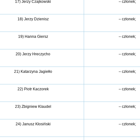
17) Jerzy Czajkowski
– członek;
18) Jerzy Dzienisz
– członek;
19) Hanna Giersz
– członek;
20) Jerzy Hreczycho
– członek;
21) Katarzyna Jagiełło
– członek;
22) Piotr Kaczorek
– członek;
23) Zbigniew Klaudel
– członek;
24) Janusz Kłosiński
– członek;