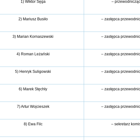
1) Wiktor Sęga
– przewodnicząc
2) Mariusz Busiło
– zastępca przewodni
3) Marian Kornaszewski
– zastępca przewodni
4) Roman Leżański
– zastępca przewodni
5) Henryk Suligowski
– zastępca przewodni
6) Marek Stęchły
– zastępca przewodni
7) Artur Wojcieszek
– zastępca przewodni
8) Ewa Filc
– sekretarz komis