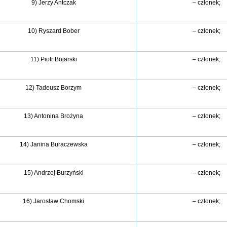
9) Jerzy Antczak
– członek;
10) Ryszard Bober
– członek;
11) Piotr Bojarski
– członek;
12) Tadeusz Borzym
– członek;
13) Antonina Brożyna
– członek;
14) Janina Buraczewska
– członek;
15) Andrzej Burzyński
– członek;
16) Jarosław Chomski
– członek;