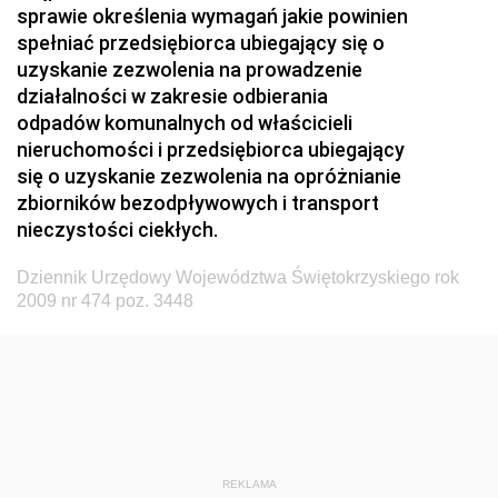
sprawie określenia wymagań jakie powinien
Dziennik Urzędowy Ministerstwa Zdrowia i Opieki
spełniać przedsiębiorca ubiegający się o
Społecznej
uzyskanie zezwolenia na prowadzenie
działalności w zakresie odbierania
Dziennik Urzędowy Ministerstwa Rolnictwa, Leśnictwa
odpadów komunalnych od właścicieli
i Gospodarki Żywnościowej
nieruchomości i przedsiębiorca ubiegający
Dziennik Urzędowy Ministra Spraw Wewnętrznych
się o uzyskanie zezwolenia na opróżnianie
Dziennik Urzędowy Ministra Transportu, Budownictwa
zbiorników bezodpływowych i transport
i Gospodarki Morskiej
nieczystości ciekłych.
Dziennik Urzędowy Ministra Administracji i Cyfryzacji
Dziennik Urzędowy Województwa Świętokrzyskiego rok
Dziennik Urzędowy Głównego Inspektora Ochrony
2009 nr 474 poz. 3448
Środowiska
Dziennik Urzędowy Ministra Środowiska
Dziennik Urzędowy Ministra Sportu i Turystyki
Dziennik Urzędowy Ministra Rozwoju Regionalnego
Dziennik Urzędowy Ministra Budownictwa i Przemysłu
REKLAMA