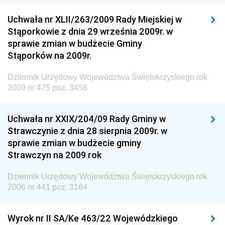
Rzeczypospolitej Polskiej
Uchwała nr XLII/263/2009 Rady Miejskiej w
Dziennik Urzędowy Generalnej Dyrekcji Dróg
Stąporkowie z dnia 29 września 2009r. w
Krajowych i Autostrad
sprawie zmian w budżecie Gminy
Dziennik Urzędowy Ministra Środowiska
Stąporków na 2009r.
Dziennik Urzędowy Ministra Administracji i Cyfryzacji
Dziennik Urzędowy Województwa Świętokrzyskiego rok
Dziennik Urzędowy Ministra Edukacji
2009 nr 475 poz. 3458
Dziennik Urzędowy Ministra Nauki
Uchwała nr XXIX/204/09 Rady Gminy w
Dziennik Urzędowy Ministra Przemysłu
Strawczynie z dnia 28 sierpnia 2009r. w
Dziennik Urzędowy Ministra Finansów i Gospodarki
sprawie zmian w budżecie gminy
Strawczyn na 2009 rok
Dziennik Urzędowy Ministra do Spraw Unii
Europejskiej
Dziennik Urzędowy Województwa Świętokrzyskiego rok
Dziennik Urzędowy Agencji Wywiadu
2006 nr 441 poz. 3164
Wyrok nr II SA/Ke 463/22 Wojewódzkiego