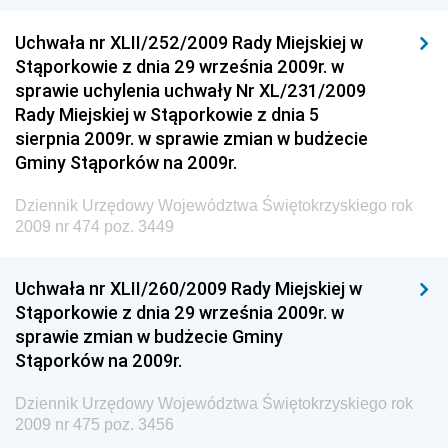
Dziennik Urzędowy Głównego Inspektoratu Transportu
Drogowego
Uchwała nr XLII/252/2009 Rady Miejskiej w
Stąporkowie z dnia 29 września 2009r. w
Dziennik Urzędowy Narodowego Banku Polskiego
sprawie uchylenia uchwały Nr XL/231/2009
Dziennik Urzędowy Komendy Głównej Policji
Rady Miejskiej w Stąporkowie z dnia 5
sierpnia 2009r. w sprawie zmian w budżecie
Dziennik Urzędowy Ministra Pracy i Polityki
Gminy Stąporków na 2009r.
Społecznej
Dziennik Urzędowy Ministra Transportu, Budownictwa
Dziennik Urzędowy Województwa Świętokrzyskiego rok
i Gospodarki Morskiej
2009 nr 474 poz. 3449
Dziennik Urzędowy Ministra Rozwoju i Technologii
Uchwała nr XLII/260/2009 Rady Miejskiej w
Dziennik Urzędowy Ministra Spraw Zagranicznych
Stąporkowie z dnia 29 września 2009r. w
Dziennik Urzędowy Centralnego Biura
sprawie zmian w budżecie Gminy
Antykorupcyjnego
Stąporków na 2009r.
Dziennik Urzędowy Agencji Bezpieczeństwa
Wewnętrznego
Dziennik Urzędowy Województwa Świętokrzyskiego rok
2009 nr 475 poz. 3456
Dziennik Urzędowy Urzędu Patentowego