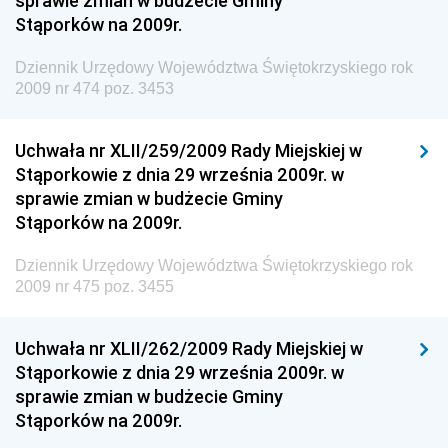
sprawie zmian w budżecie Gminy
Gospodarki Żywnościowej
Stąporków na 2009r.
Dziennik Urzędowy Ministra Rodziny, Pracy i Polityki
Społecznej
Dziennik Urzędowy Województwa Świętokrzyskiego rok
2009 nr 474 poz. 3453
Dziennik Urzędowy Ministra Cyfryzacji
Dziennik Urzędowy Ministra Rozwoju
Uchwała nr XLII/259/2009 Rady Miejskiej w
Dziennik Urzędowy Ministra Infrastruktury i
Stąporkowie z dnia 29 września 2009r. w
Budownictwa
sprawie zmian w budżecie Gminy
Stąporków na 2009r.
Dziennik Urzędowy Ministra Gospodarki Morskiej i
Żeglugi Śródlądowej
Dziennik Urzędowy Województwa Świętokrzyskiego rok
Dziennik Urzędowy Ministra Energii
2009 nr 475 poz. 3455
Dziennik Urzędowy Ministra Finansów
Uchwała nr XLII/262/2009 Rady Miejskiej w
Dziennik Urzędowy Ministra Sprawiedliwości
Stąporkowie z dnia 29 września 2009r. w
Dziennik Urzędowy Ministra Rozwoju i Finansów
sprawie zmian w budżecie Gminy
Stąporków na 2009r.
Dziennik Urzędowy Wyższego Urzędu Górniczego