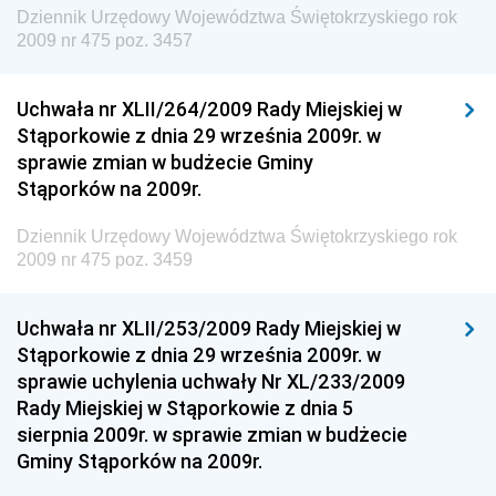
Dziennik Urzędowy Prezesa Urzędu Transportu
Dziennik Urzędowy Województwa Świętokrzyskiego rok
Kolejowego
2009 nr 475 poz. 3457
Dziennik Urzędowy Ministra Przedsiębiorczości i
Technologii
Uchwała nr XLII/264/2009 Rady Miejskiej w
Stąporkowie z dnia 29 września 2009r. w
Dziennik Urzędowy Ministra Inwestycji i Rozwoju
sprawie zmian w budżecie Gminy
Dziennik Urzędowy Naczelnego Dyrektora Archiwów
Stąporków na 2009r.
Państwowych
Dziennik Urzędowy Województwa Świętokrzyskiego rok
Dziennik Urzędowy Ministra Finansów, Inwestycji i
2009 nr 475 poz. 3459
Rozwoju
Dziennik Urzędowy Ministra Klimatu
Uchwała nr XLII/253/2009 Rady Miejskiej w
Dziennik Urzędowy Ministra Sportu
Stąporkowie z dnia 29 września 2009r. w
Dziennik Urzędowy Ministra Funduszy i Polityki
sprawie uchylenia uchwały Nr XL/233/2009
Regionalnej
Rady Miejskiej w Stąporkowie z dnia 5
sierpnia 2009r. w sprawie zmian w budżecie
Dziennik Urzędowy Ministra Aktywów Państwowych
Gminy Stąporków na 2009r.
Dziennik Urzędowy Ministra Zdrowia