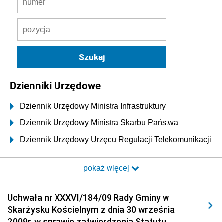
Dzienniki Urzędowe
Dziennik Urzędowy Ministra Infrastruktury
Dziennik Urzędowy Ministra Skarbu Państwa
Dziennik Urzędowy Urzędu Regulacji Telekomunikacji
i Poczty
pokaż więcej
Dziennik Urzędowy Ministra Transportu i Budownictwa
Dziennik Urzędowy Urzędu Komunikacji
Uchwała nr XXXVI/184/09 Rady Gminy w
Elektronicznej
Skarżysku Kościelnym z dnia 30 września
Dziennik Urzędowy Ministra Spraw Wewnętrznych i
2009r. w sprawie zatwierdzenia Statutu