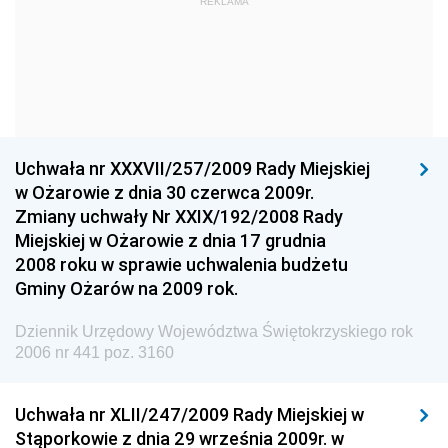
REKLAMA
Straży Pożarnej
Dziennik Urzędowy Głównego Urzędu Statystycznego
Dziennik Urzędowy Ministra Kultury i Dziedzictwa
Narodowego
Dziennik Urzędowy Komendy Głównej Policji
Uchwała nr XXXVII/257/2009 Rady Miejskiej
Dziennik Urzędowy Ministra Gospodarki
w Ożarowie z dnia 30 czerwca 2009r.
Dziennik Urzędowy Urzędu Ochrony Konkurencji i
Zmiany uchwały Nr XXIX/192/2008 Rady
Konsumentów
Miejskiej w Ożarowie z dnia 17 grudnia
Dziennik Urzędowy Ministra Pracy i Polityki
2008 roku w sprawie uchwalenia budżetu
Społecznej
Gminy Ożarów na 2009 rok.
Dziennik Urzędowy Ministra Spraw Zagranicznych
Dziennik Urzędowy Województwa Świętokrzyskiego rok
Dziennik Urzędowy Urzędu Lotnictwa Cywilnego
2006 nr 441 poz. 3160
Dziennik Urzędowy Komisji Nadzoru Finansowego
Uchwała nr XLII/247/2009 Rady Miejskiej w
Dziennik Urzędowy Ministerstwa Hutnictwa i
Stąporkowie z dnia 29 września 2009r. w
Przemysłu Maszynowego