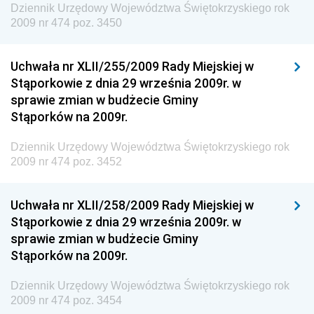
Dziennik Urzędowy Województwa Świętokrzyskiego rok
Dziennik Urzędowy Ministra Środowiska i Głównego
2009 nr 474 poz. 3450
Inspektora Ochrony Środowiska
Dziennik Urzędowy Ministra Klimatu i Środowiska
Uchwała nr XLII/255/2009 Rady Miejskiej w
Dziennik Urzędowy Ministerstwa Kultury, Dziedzictwa
Stąporkowie z dnia 29 września 2009r. w
Narodowego i Sportu
sprawie zmian w budżecie Gminy
Stąporków na 2009r.
Dziennik Urzędowy Ministra Finansów, Funduszy i
Polityki Regionalnej
Dziennik Urzędowy Województwa Świętokrzyskiego rok
Dziennik Urzędowy Ministra Rozwoju, Pracy i
2009 nr 474 poz. 3452
Technologii
Dziennik Urzędowy Ministra Kultury, Dziedzictwa
Uchwała nr XLII/258/2009 Rady Miejskiej w
Narodowego i Sportu
Stąporkowie z dnia 29 września 2009r. w
sprawie zmian w budżecie Gminy
Dziennik Urzędowy Ministra Rodziny i Polityki
Stąporków na 2009r.
Społecznej
Dziennik Urzędowy Komendy Głównej Straży
Dziennik Urzędowy Województwa Świętokrzyskiego rok
Granicznej
2009 nr 474 poz. 3454