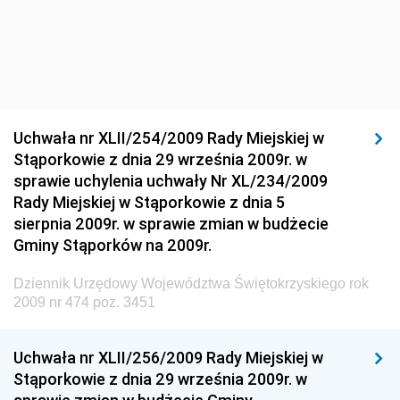
Materiałów Budowlanych
Dziennik Urzędowy Ministra Infrastruktury i Rozwoju
Dziennik Urzędowy Głównego Inspektoratu Ochrony
Środowiska
Dziennik Urzędowy Generalnej Dyrekcji Ochrony
Uchwała nr XLII/254/2009 Rady Miejskiej w
Środowiska
Stąporkowie z dnia 29 września 2009r. w
Dziennik Urzędowy Ministerstwa Administracji,
sprawie uchylenia uchwały Nr XL/234/2009
Gospodarki Terenowej i Ochrony Środowiska
Rady Miejskiej w Stąporkowie z dnia 5
sierpnia 2009r. w sprawie zmian w budżecie
Dziennik Urzędowy Ministerstwa Administracji i
Gminy Stąporków na 2009r.
Gospodarki Przestrzennej
Dziennik Urzędowy Unii Europejskiej, L
Dziennik Urzędowy Województwa Świętokrzyskiego rok
2009 nr 474 poz. 3451
Dziennik Urzędowy Ministerstwa Komunikacji
Dziennik Urzędowy Ministerstwa Przemysłu
Uchwała nr XLII/256/2009 Rady Miejskiej w
Chemicznego i Lekkiego
Stąporkowie z dnia 29 września 2009r. w
Dziennik Urzędowy Ministerstwa Rolnictwa i