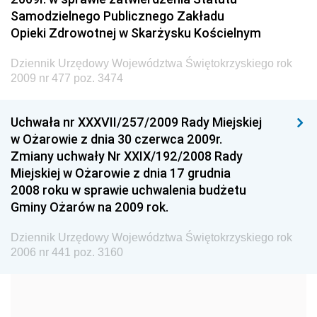
Administracji
Samodzielnego Publicznego Zakładu
Dziennik Urzędowy Ministra Transportu
Opieki Zdrowotnej w Skarżysku Kościelnym
Dziennik Urzędowy Ministra Budownictwa
Dziennik Urzędowy Województwa Świętokrzyskiego rok
Dziennik Urzędowy Ministra Nauki i Szkolnictwa
2009 nr 477 poz. 3474
Wyższego
Dziennik Urzędowy Głównego Urzędu Miar
Uchwała nr XXXVII/257/2009 Rady Miejskiej
w Ożarowie z dnia 30 czerwca 2009r.
Dziennik Urzędowy Ministra Rolnictwa i Rozwoju Wsi
Zmiany uchwały Nr XXIX/192/2008 Rady
Dziennik Urzędowy Ministra Edukacji Narodowej i
Miejskiej w Ożarowie z dnia 17 grudnia
Sportu
2008 roku w sprawie uchwalenia budżetu
Gminy Ożarów na 2009 rok.
Dziennik Urzędowy Ministra Edukacji i Nauki
Dziennik Urzędowy Ministra Edukacji Narodowej
Dziennik Urzędowy Województwa Świętokrzyskiego rok
2006 nr 441 poz. 3160
Dziennik Urzędowy Ministra Gospodarki Morskiej
Dziennik Urzędowy Ministra Obrony Narodowej
Dziennik Urzędowy Komendy Głównej Państwowej