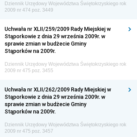
Dziennik Urzędowy Województwa Świętokrzyskiego rok
Dziennik Urzędowy Ministra Środowiska i Głównego
2009 nr 474 poz. 3449
Inspektora Ochrony Środowiska
Dziennik Urzędowy Ministra Klimatu i Środowiska
Uchwała nr XLII/259/2009 Rady Miejskiej w
Dziennik Urzędowy Ministerstwa Kultury, Dziedzictwa
Stąporkowie z dnia 29 września 2009r. w
Narodowego i Sportu
sprawie zmian w budżecie Gminy
Stąporków na 2009r.
Dziennik Urzędowy Ministra Finansów, Funduszy i
Polityki Regionalnej
Dziennik Urzędowy Województwa Świętokrzyskiego rok
Dziennik Urzędowy Ministra Rozwoju, Pracy i
2009 nr 475 poz. 3455
Technologii
Dziennik Urzędowy Ministra Kultury, Dziedzictwa
Uchwała nr XLII/262/2009 Rady Miejskiej w
Narodowego i Sportu
Stąporkowie z dnia 29 września 2009r. w
sprawie zmian w budżecie Gminy
Dziennik Urzędowy Ministra Rodziny i Polityki
Stąporków na 2009r.
Społecznej
Dziennik Urzędowy Komendy Głównej Straży
Dziennik Urzędowy Województwa Świętokrzyskiego rok
Granicznej
2009 nr 475 poz. 3457