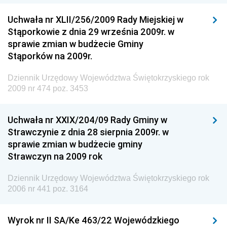
Rzeczypospolitej Polskiej
Uchwała nr XLII/256/2009 Rady Miejskiej w
Dziennik Urzędowy Generalnej Dyrekcji Dróg
Stąporkowie z dnia 29 września 2009r. w
Krajowych i Autostrad
sprawie zmian w budżecie Gminy
Dziennik Urzędowy Ministra Środowiska
Stąporków na 2009r.
Dziennik Urzędowy Ministra Administracji i Cyfryzacji
Dziennik Urzędowy Województwa Świętokrzyskiego rok
Dziennik Urzędowy Ministra Edukacji
2009 nr 474 poz. 3453
Dziennik Urzędowy Ministra Nauki
Uchwała nr XXIX/204/09 Rady Gminy w
Dziennik Urzędowy Ministra Przemysłu
Strawczynie z dnia 28 sierpnia 2009r. w
Dziennik Urzędowy Ministra Finansów i Gospodarki
sprawie zmian w budżecie gminy
Strawczyn na 2009 rok
Dziennik Urzędowy Ministra do Spraw Unii
Europejskiej
Dziennik Urzędowy Województwa Świętokrzyskiego rok
Dziennik Urzędowy Agencji Wywiadu
2006 nr 441 poz. 3164
Wyrok nr II SA/Ke 463/22 Wojewódzkiego