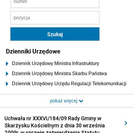
Dzienniki Urzędowe
Dziennik Urzędowy Ministra Infrastruktury
Dziennik Urzędowy Ministra Skarbu Państwa
Dziennik Urzędowy Urzędu Regulacji Telekomunikacji
i Poczty
pokaż więcej
Dziennik Urzędowy Ministra Transportu i Budownictwa
Dziennik Urzędowy Urzędu Komunikacji
Uchwała nr XXXVI/184/09 Rady Gminy w
Elektronicznej
Skarżysku Kościelnym z dnia 30 września
Dziennik Urzędowy Ministra Spraw Wewnętrznych i
2009r. w sprawie zatwierdzenia Statutu