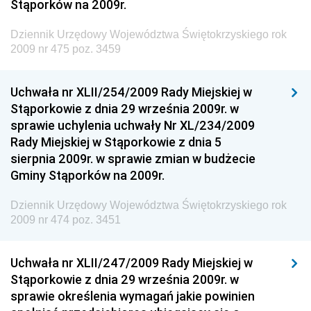
Stąporków na 2009r.
Gospodarki Żywnościowej
Dziennik Urzędowy Ministra Rodziny, Pracy i Polityki
Dziennik Urzędowy Województwa Świętokrzyskiego rok
Społecznej
2009 nr 475 poz. 3459
Dziennik Urzędowy Ministra Cyfryzacji
Uchwała nr XLII/254/2009 Rady Miejskiej w
Dziennik Urzędowy Ministra Rozwoju
Stąporkowie z dnia 29 września 2009r. w
Dziennik Urzędowy Ministra Infrastruktury i
sprawie uchylenia uchwały Nr XL/234/2009
Budownictwa
Rady Miejskiej w Stąporkowie z dnia 5
sierpnia 2009r. w sprawie zmian w budżecie
Dziennik Urzędowy Ministra Gospodarki Morskiej i
Gminy Stąporków na 2009r.
Żeglugi Śródlądowej
Dziennik Urzędowy Ministra Energii
Dziennik Urzędowy Województwa Świętokrzyskiego rok
2009 nr 474 poz. 3451
Dziennik Urzędowy Ministra Finansów
Dziennik Urzędowy Ministra Sprawiedliwości
Uchwała nr XLII/247/2009 Rady Miejskiej w
Dziennik Urzędowy Ministra Rozwoju i Finansów
Stąporkowie z dnia 29 września 2009r. w
Dziennik Urzędowy Wyższego Urzędu Górniczego
sprawie określenia wymagań jakie powinien