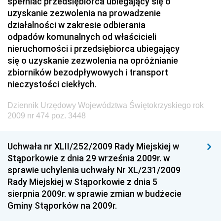
spełniać przedsiębiorca ubiegający się o
Dziennik Urzędowy Prezesa Urzędu Transportu
uzyskanie zezwolenia na prowadzenie
Kolejowego
działalności w zakresie odbierania
Dziennik Urzędowy Ministra Przedsiębiorczości i
odpadów komunalnych od właścicieli
Technologii
nieruchomości i przedsiębiorca ubiegający
się o uzyskanie zezwolenia na opróżnianie
Dziennik Urzędowy Ministra Inwestycji i Rozwoju
zbiorników bezodpływowych i transport
Dziennik Urzędowy Naczelnego Dyrektora Archiwów
nieczystości ciekłych.
Państwowych
Dziennik Urzędowy Województwa Świętokrzyskiego rok
Dziennik Urzędowy Ministra Finansów, Inwestycji i
2009 nr 474 poz. 3448
Rozwoju
Dziennik Urzędowy Ministra Klimatu
Uchwała nr XLII/252/2009 Rady Miejskiej w
Dziennik Urzędowy Ministra Sportu
Stąporkowie z dnia 29 września 2009r. w
Dziennik Urzędowy Ministra Funduszy i Polityki
sprawie uchylenia uchwały Nr XL/231/2009
Regionalnej
Rady Miejskiej w Stąporkowie z dnia 5
sierpnia 2009r. w sprawie zmian w budżecie
Dziennik Urzędowy Ministra Aktywów Państwowych
Gminy Stąporków na 2009r.
Dziennik Urzędowy Ministra Zdrowia