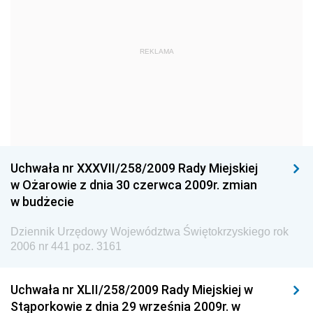
Straży Pożarnej
Dziennik Urzędowy Głównego Urzędu Statystycznego
Dziennik Urzędowy Ministra Kultury i Dziedzictwa
REKLAMA
Narodowego
Dziennik Urzędowy Komendy Głównej Policji
Dziennik Urzędowy Ministra Gospodarki
Dziennik Urzędowy Urzędu Ochrony Konkurencji i
Konsumentów
Uchwała nr XXXVII/258/2009 Rady Miejskiej
Dziennik Urzędowy Ministra Pracy i Polityki
w Ożarowie z dnia 30 czerwca 2009r. zmian
Społecznej
w budżecie
Dziennik Urzędowy Ministra Spraw Zagranicznych
Dziennik Urzędowy Województwa Świętokrzyskiego rok
Dziennik Urzędowy Urzędu Lotnictwa Cywilnego
2006 nr 441 poz. 3161
Dziennik Urzędowy Komisji Nadzoru Finansowego
Uchwała nr XLII/258/2009 Rady Miejskiej w
Dziennik Urzędowy Ministerstwa Hutnictwa i
Stąporkowie z dnia 29 września 2009r. w
Przemysłu Maszynowego