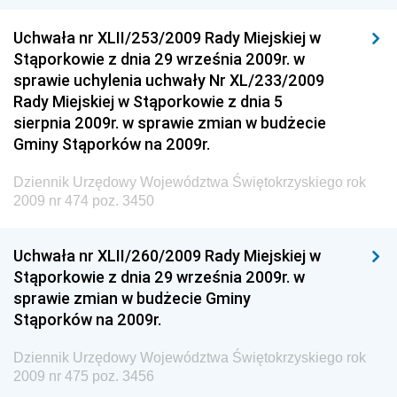
Dziennik Urzędowy Głównego Inspektoratu Transportu
Drogowego
Uchwała nr XLII/253/2009 Rady Miejskiej w
Stąporkowie z dnia 29 września 2009r. w
Dziennik Urzędowy Narodowego Banku Polskiego
sprawie uchylenia uchwały Nr XL/233/2009
Dziennik Urzędowy Komendy Głównej Policji
Rady Miejskiej w Stąporkowie z dnia 5
sierpnia 2009r. w sprawie zmian w budżecie
Dziennik Urzędowy Ministra Pracy i Polityki
Gminy Stąporków na 2009r.
Społecznej
Dziennik Urzędowy Ministra Transportu, Budownictwa
Dziennik Urzędowy Województwa Świętokrzyskiego rok
i Gospodarki Morskiej
2009 nr 474 poz. 3450
Dziennik Urzędowy Ministra Rozwoju i Technologii
Uchwała nr XLII/260/2009 Rady Miejskiej w
Dziennik Urzędowy Ministra Spraw Zagranicznych
Stąporkowie z dnia 29 września 2009r. w
Dziennik Urzędowy Centralnego Biura
sprawie zmian w budżecie Gminy
Antykorupcyjnego
Stąporków na 2009r.
Dziennik Urzędowy Agencji Bezpieczeństwa
Wewnętrznego
Dziennik Urzędowy Województwa Świętokrzyskiego rok
2009 nr 475 poz. 3456
Dziennik Urzędowy Urzędu Patentowego