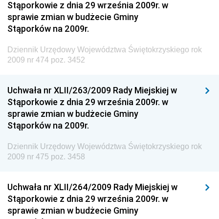
Materiałów Budowlanych
Stąporkowie z dnia 29 września 2009r. w
sprawie zmian w budżecie Gminy
Dziennik Urzędowy Ministra Infrastruktury i Rozwoju
Stąporków na 2009r.
Dziennik Urzędowy Głównego Inspektoratu Ochrony
Środowiska
Dziennik Urzędowy Województwa Świętokrzyskiego rok
2009 nr 474 poz. 3452
Dziennik Urzędowy Generalnej Dyrekcji Ochrony
Środowiska
Uchwała nr XLII/263/2009 Rady Miejskiej w
Dziennik Urzędowy Ministerstwa Administracji,
Stąporkowie z dnia 29 września 2009r. w
Gospodarki Terenowej i Ochrony Środowiska
sprawie zmian w budżecie Gminy
Dziennik Urzędowy Ministerstwa Administracji i
Stąporków na 2009r.
Gospodarki Przestrzennej
Dziennik Urzędowy Województwa Świętokrzyskiego rok
Dziennik Urzędowy Unii Europejskiej, L
2009 nr 475 poz. 3458
Dziennik Urzędowy Ministerstwa Komunikacji
Dziennik Urzędowy Ministerstwa Przemysłu
Uchwała nr XLII/264/2009 Rady Miejskiej w
Chemicznego i Lekkiego
Stąporkowie z dnia 29 września 2009r. w
sprawie zmian w budżecie Gminy
Dziennik Urzędowy Ministerstwa Rolnictwa i