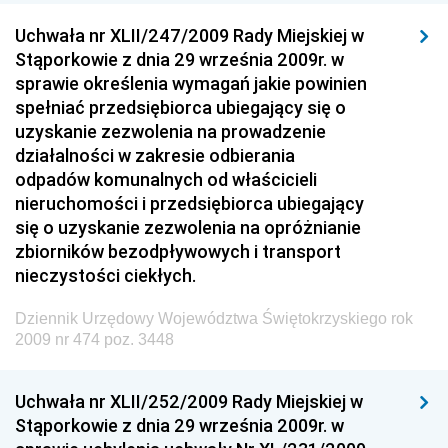
Dziennik Urzędowy Ministra Sprawiedliwości
Uchwała nr XLII/247/2009 Rady Miejskiej w
Dziennik Urzędowy Ministra Rozwoju i Finansów
Stąporkowie z dnia 29 września 2009r. w
Dziennik Urzędowy Wyższego Urzędu Górniczego
sprawie określenia wymagań jakie powinien
spełniać przedsiębiorca ubiegający się o
Dziennik Urzędowy Prezesa Urzędu Transportu
uzyskanie zezwolenia na prowadzenie
Kolejowego
działalności w zakresie odbierania
Dziennik Urzędowy Ministra Przedsiębiorczości i
odpadów komunalnych od właścicieli
Technologii
nieruchomości i przedsiębiorca ubiegający
się o uzyskanie zezwolenia na opróżnianie
Dziennik Urzędowy Ministra Inwestycji i Rozwoju
zbiorników bezodpływowych i transport
Dziennik Urzędowy Naczelnego Dyrektora Archiwów
nieczystości ciekłych.
Państwowych
Dziennik Urzędowy Województwa Świętokrzyskiego rok
Dziennik Urzędowy Ministra Finansów, Inwestycji i
2009 nr 474 poz. 3448
Rozwoju
Dziennik Urzędowy Ministra Klimatu
Uchwała nr XLII/252/2009 Rady Miejskiej w
Dziennik Urzędowy Ministra Sportu
Stąporkowie z dnia 29 września 2009r. w
Dziennik Urzędowy Ministra Funduszy i Polityki