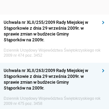
Dziennik Urzędowy Ministra Sportu i Turystyki
Dziennik Urzędowy Ministra Rozwoju Regionalnego
Dziennik Urzędowy Ministra Budownictwa i Przemysłu
Uchwała nr XLII/255/2009 Rady Miejskiej w
Materiałów Budowlanych
Stąporkowie z dnia 29 września 2009r. w
sprawie zmian w budżecie Gminy
Dziennik Urzędowy Ministra Infrastruktury i Rozwoju
Stąporków na 2009r.
Dziennik Urzędowy Głównego Inspektoratu Ochrony
Środowiska
Dziennik Urzędowy Województwa Świętokrzyskiego rok
2009 nr 474 poz. 3452
Dziennik Urzędowy Generalnej Dyrekcji Ochrony
Środowiska
Uchwała nr XLII/263/2009 Rady Miejskiej w
Dziennik Urzędowy Ministerstwa Administracji,
Stąporkowie z dnia 29 września 2009r. w
Gospodarki Terenowej i Ochrony Środowiska
sprawie zmian w budżecie Gminy
Dziennik Urzędowy Ministerstwa Administracji i
Stąporków na 2009r.
Gospodarki Przestrzennej
Dziennik Urzędowy Województwa Świętokrzyskiego rok
Dziennik Urzędowy Unii Europejskiej, L
2009 nr 475 poz. 3458
Dziennik Urzędowy Ministerstwa Komunikacji