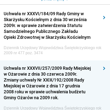
Dziennik Urzędowy Urzędu Komunikacji
Uchwała nr XXXVI/184/09 Rady Gminy w
Elektronicznej
Skarżysku Kościelnym z dnia 30 września
Dziennik Urzędowy Ministra Spraw Wewnętrznych i
2009r. w sprawie zatwierdzenia Statutu
Administracji
Samodzielnego Publicznego Zakładu
Dziennik Urzędowy Ministra Transportu
Opieki Zdrowotnej w Skarżysku Kościelnym
Dziennik Urzędowy Ministra Budownictwa
Dziennik Urzędowy Województwa Świętokrzyskiego rok
Dziennik Urzędowy Ministra Nauki i Szkolnictwa
2009 nr 477 poz. 3474
Wyższego
Dziennik Urzędowy Głównego Urzędu Miar
Uchwała nr XXXVII/257/2009 Rady Miejskiej
w Ożarowie z dnia 30 czerwca 2009r.
Dziennik Urzędowy Ministra Rolnictwa i Rozwoju Wsi
Zmiany uchwały Nr XXIX/192/2008 Rady
Dziennik Urzędowy Ministra Edukacji Narodowej i
Miejskiej w Ożarowie z dnia 17 grudnia
Sportu
2008 roku w sprawie uchwalenia budżetu
Gminy Ożarów na 2009 rok.
Dziennik Urzędowy Ministra Edukacji i Nauki
Dziennik Urzędowy Ministra Edukacji Narodowej
Dziennik Urzędowy Województwa Świętokrzyskiego rok