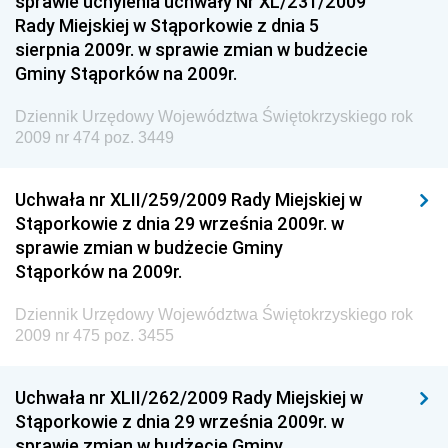
sprawie uchylenia uchwały Nr XL/231/2009
Regionalnej
Rady Miejskiej w Stąporkowie z dnia 5
sierpnia 2009r. w sprawie zmian w budżecie
Dziennik Urzędowy Ministra Aktywów Państwowych
Gminy Stąporków na 2009r.
Dziennik Urzędowy Ministra Zdrowia
Dziennik Urzędowy Województwa Świętokrzyskiego rok
Dziennik Urzędowy Ministra Środowiska i Głównego
2009 nr 474 poz. 3449
Inspektora Ochrony Środowiska
Dziennik Urzędowy Ministra Klimatu i Środowiska
Uchwała nr XLII/259/2009 Rady Miejskiej w
Dziennik Urzędowy Ministerstwa Kultury, Dziedzictwa
Stąporkowie z dnia 29 września 2009r. w
Narodowego i Sportu
sprawie zmian w budżecie Gminy
Stąporków na 2009r.
Dziennik Urzędowy Ministra Finansów, Funduszy i
Polityki Regionalnej
Dziennik Urzędowy Województwa Świętokrzyskiego rok
Dziennik Urzędowy Ministra Rozwoju, Pracy i
2009 nr 475 poz. 3455
Technologii
Dziennik Urzędowy Ministra Kultury, Dziedzictwa
Uchwała nr XLII/262/2009 Rady Miejskiej w
Narodowego i Sportu
Stąporkowie z dnia 29 września 2009r. w
sprawie zmian w budżecie Gminy
Dziennik Urzędowy Ministra Rodziny i Polityki