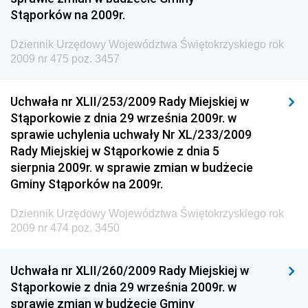
Stąporków na 2009r.
Społecznej
Dziennik Urzędowy Komendy Głównej Straży
Dziennik Urzędowy Województwa Świętokrzyskiego rok
Granicznej
2009 nr 475 poz. 3457
Dziennik Urzędowy Głównego Inspektoratu Transportu
Drogowego
Uchwała nr XLII/253/2009 Rady Miejskiej w
Stąporkowie z dnia 29 września 2009r. w
Dziennik Urzędowy Narodowego Banku Polskiego
sprawie uchylenia uchwały Nr XL/233/2009
Dziennik Urzędowy Komendy Głównej Policji
Rady Miejskiej w Stąporkowie z dnia 5
sierpnia 2009r. w sprawie zmian w budżecie
Dziennik Urzędowy Ministra Pracy i Polityki
Gminy Stąporków na 2009r.
Społecznej
Dziennik Urzędowy Ministra Transportu, Budownictwa
Dziennik Urzędowy Województwa Świętokrzyskiego rok
i Gospodarki Morskiej
2009 nr 474 poz. 3450
Dziennik Urzędowy Ministra Rozwoju i Technologii
Uchwała nr XLII/260/2009 Rady Miejskiej w
Dziennik Urzędowy Ministra Spraw Zagranicznych
Stąporkowie z dnia 29 września 2009r. w
Dziennik Urzędowy Centralnego Biura
sprawie zmian w budżecie Gminy