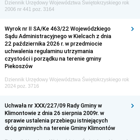
Dziennik Urzędowy Województwa Świętokrzyskiego rok
Dziennik Urzędowy Agencji Wywiadu
2006 nr 441 poz. 3164
Wyrok nr II SA/Ke 463/22 Wojewódzkiego
Sądu Administracyjnego w Kielcach z dnia
22 października 2026 r. w przedmiocie
uchwalenia regulaminu utrzymania
czystości i porządku na terenie gminy
Piekoszów
Dziennik Urzędowy Województwa Świętokrzyskiego rok
2024 poz. 3716
Uchwała nr XXX/227/09 Rady Gminy w
Klimontowie z dnia 26 sierpnia 2009r. w
sprawie ustalenia przebiegu istniejących
dróg gminnych na terenie Gminy Klimontów