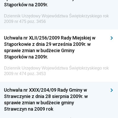
Antykorupcyjnego
Stąporków na 2009r.
Dziennik Urzędowy Agencji Bezpieczeństwa
Wewnętrznego
Dziennik Urzędowy Województwa Świętokrzyskiego rok
2009 nr 475 poz. 3456
Dziennik Urzędowy Urzędu Patentowego
Rzeczypospolitej Polskiej
Uchwała nr XLII/256/2009 Rady Miejskiej w
Dziennik Urzędowy Generalnej Dyrekcji Dróg
Stąporkowie z dnia 29 września 2009r. w
Krajowych i Autostrad
sprawie zmian w budżecie Gminy
Dziennik Urzędowy Ministra Środowiska
Stąporków na 2009r.
Dziennik Urzędowy Ministra Administracji i Cyfryzacji
Dziennik Urzędowy Województwa Świętokrzyskiego rok
Dziennik Urzędowy Ministra Edukacji
2009 nr 474 poz. 3453
Dziennik Urzędowy Ministra Nauki
Uchwała nr XXIX/204/09 Rady Gminy w
Dziennik Urzędowy Ministra Przemysłu
Strawczynie z dnia 28 sierpnia 2009r. w
Dziennik Urzędowy Ministra Finansów i Gospodarki
sprawie zmian w budżecie gminy
Strawczyn na 2009 rok
Dziennik Urzędowy Ministra do Spraw Unii
Europejskiej