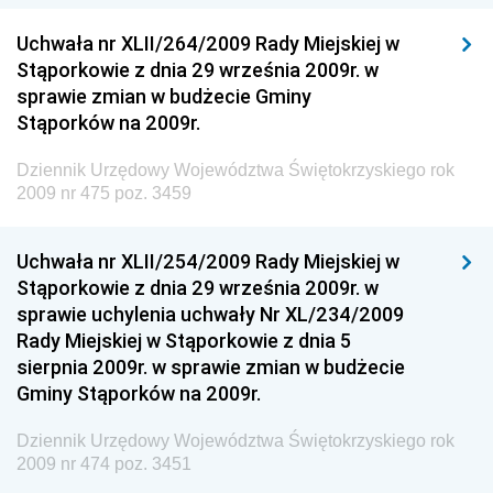
Dziennik Urzędowy Ministerstwa Przemysłu
Uchwała nr XLII/264/2009 Rady Miejskiej w
Chemicznego i Lekkiego
Stąporkowie z dnia 29 września 2009r. w
sprawie zmian w budżecie Gminy
Dziennik Urzędowy Ministerstwa Rolnictwa i
Stąporków na 2009r.
Gospodarki Żywnościowej
Dziennik Urzędowy Ministra Rodziny, Pracy i Polityki
Dziennik Urzędowy Województwa Świętokrzyskiego rok
Społecznej
2009 nr 475 poz. 3459
Dziennik Urzędowy Ministra Cyfryzacji
Uchwała nr XLII/254/2009 Rady Miejskiej w
Dziennik Urzędowy Ministra Rozwoju
Stąporkowie z dnia 29 września 2009r. w
Dziennik Urzędowy Ministra Infrastruktury i
sprawie uchylenia uchwały Nr XL/234/2009
Budownictwa
Rady Miejskiej w Stąporkowie z dnia 5
sierpnia 2009r. w sprawie zmian w budżecie
Dziennik Urzędowy Ministra Gospodarki Morskiej i
Gminy Stąporków na 2009r.
Żeglugi Śródlądowej
Dziennik Urzędowy Ministra Energii
Dziennik Urzędowy Województwa Świętokrzyskiego rok
2009 nr 474 poz. 3451
Dziennik Urzędowy Ministra Finansów