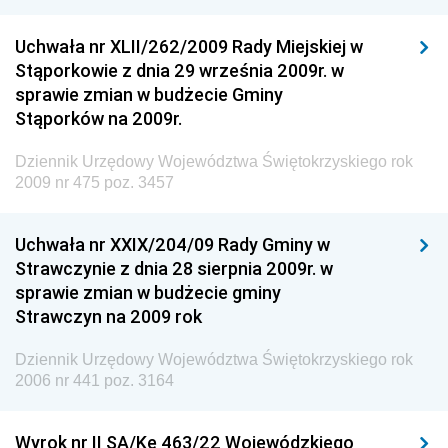
Rzeczypospolitej Polskiej
Uchwała nr XLII/262/2009 Rady Miejskiej w
Dziennik Urzędowy Generalnej Dyrekcji Dróg
Stąporkowie z dnia 29 września 2009r. w
Krajowych i Autostrad
sprawie zmian w budżecie Gminy
Dziennik Urzędowy Ministra Środowiska
Stąporków na 2009r.
Dziennik Urzędowy Ministra Administracji i Cyfryzacji
Dziennik Urzędowy Województwa Świętokrzyskiego rok
Dziennik Urzędowy Ministra Edukacji
2009 nr 475 poz. 3457
Dziennik Urzędowy Ministra Nauki
Uchwała nr XXIX/204/09 Rady Gminy w
Dziennik Urzędowy Ministra Przemysłu
Strawczynie z dnia 28 sierpnia 2009r. w
Dziennik Urzędowy Ministra Finansów i Gospodarki
sprawie zmian w budżecie gminy
Strawczyn na 2009 rok
Dziennik Urzędowy Ministra do Spraw Unii
Europejskiej
Dziennik Urzędowy Województwa Świętokrzyskiego rok
Dziennik Urzędowy Agencji Wywiadu
2006 nr 441 poz. 3164
Wyrok nr II SA/Ke 463/22 Wojewódzkiego