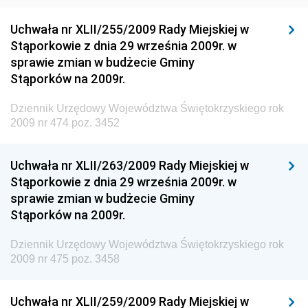
Materiałów Budowlanych
Uchwała nr XLII/255/2009 Rady Miejskiej w
Dziennik Urzędowy Ministra Infrastruktury i Rozwoju
Stąporkowie z dnia 29 września 2009r. w
Dziennik Urzędowy Głównego Inspektoratu Ochrony
sprawie zmian w budżecie Gminy
Środowiska
Stąporków na 2009r.
Dziennik Urzędowy Generalnej Dyrekcji Ochrony
Dziennik Urzędowy Województwa Świętokrzyskiego rok
Środowiska
2009 nr 474 poz. 3452
Dziennik Urzędowy Ministerstwa Administracji,
Gospodarki Terenowej i Ochrony Środowiska
Uchwała nr XLII/263/2009 Rady Miejskiej w
Dziennik Urzędowy Ministerstwa Administracji i
Stąporkowie z dnia 29 września 2009r. w
Gospodarki Przestrzennej
sprawie zmian w budżecie Gminy
Stąporków na 2009r.
Dziennik Urzędowy Unii Europejskiej, L
Dziennik Urzędowy Ministerstwa Komunikacji
Dziennik Urzędowy Województwa Świętokrzyskiego rok
2009 nr 475 poz. 3458
Dziennik Urzędowy Ministerstwa Przemysłu
Chemicznego i Lekkiego
Uchwała nr XLII/259/2009 Rady Miejskiej w
Dziennik Urzędowy Ministerstwa Rolnictwa i