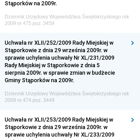
Stąporków na 2009r.
Dziennik Urzędowy Prezesa Urzędu Transportu
Kolejowego
Dziennik Urzędowy Województwa Świętokrzyskiego rok
Dziennik Urzędowy Ministra Przedsiębiorczości i
2009 nr 475 poz. 3459
Technologii
Dziennik Urzędowy Ministra Inwestycji i Rozwoju
Uchwała nr XLII/252/2009 Rady Miejskiej w
Stąporkowie z dnia 29 września 2009r. w
Dziennik Urzędowy Naczelnego Dyrektora Archiwów
sprawie uchylenia uchwały Nr XL/231/2009
Państwowych
Rady Miejskiej w Stąporkowie z dnia 5
Dziennik Urzędowy Ministra Finansów, Inwestycji i
sierpnia 2009r. w sprawie zmian w budżecie
Rozwoju
Gminy Stąporków na 2009r.
Dziennik Urzędowy Ministra Klimatu
Dziennik Urzędowy Województwa Świętokrzyskiego rok
Dziennik Urzędowy Ministra Sportu
2009 nr 474 poz. 3449
Dziennik Urzędowy Ministra Funduszy i Polityki
Regionalnej
Uchwała nr XLII/253/2009 Rady Miejskiej w
Stąporkowie z dnia 29 września 2009r. w
Dziennik Urzędowy Ministra Aktywów Państwowych
sprawie uchylenia uchwały Nr XL/233/2009
Dziennik Urzędowy Ministra Zdrowia