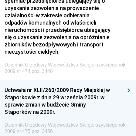
spełniać przedsiębiorca ubiegający się o
Dziennik Urzędowy Głównego Inspektoratu Transportu
uzyskanie zezwolenia na prowadzenie
Drogowego
działalności w zakresie odbierania
odpadów komunalnych od właścicieli
Dziennik Urzędowy Narodowego Banku Polskiego
nieruchomości i przedsiębiorca ubiegający
Dziennik Urzędowy Komendy Głównej Policji
się o uzyskanie zezwolenia na opróżnianie
zbiorników bezodpływowych i transport
Dziennik Urzędowy Ministra Pracy i Polityki
nieczystości ciekłych.
Społecznej
Dziennik Urzędowy Ministra Transportu, Budownictwa
Dziennik Urzędowy Województwa Świętokrzyskiego rok
i Gospodarki Morskiej
2009 nr 474 poz. 3448
Dziennik Urzędowy Ministra Rozwoju i Technologii
Uchwała nr XLII/260/2009 Rady Miejskiej w
Dziennik Urzędowy Ministra Spraw Zagranicznych
Stąporkowie z dnia 29 września 2009r. w
Dziennik Urzędowy Centralnego Biura
sprawie zmian w budżecie Gminy
Antykorupcyjnego
Stąporków na 2009r.
Dziennik Urzędowy Agencji Bezpieczeństwa
Wewnętrznego
Dziennik Urzędowy Województwa Świętokrzyskiego rok
2009 nr 475 poz. 3456
Dziennik Urzędowy Urzędu Patentowego