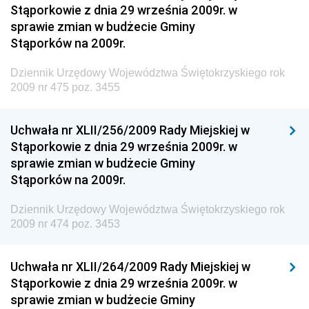
Stąporkowie z dnia 29 września 2009r. w
Gospodarki Żywnościowej
sprawie zmian w budżecie Gminy
Dziennik Urzędowy Ministra Rodziny, Pracy i Polityki
Stąporków na 2009r.
Społecznej
Dziennik Urzędowy Województwa Świętokrzyskiego rok
Dziennik Urzędowy Ministra Cyfryzacji
2009 nr 475 poz. 3455
Dziennik Urzędowy Ministra Rozwoju
Dziennik Urzędowy Ministra Infrastruktury i
Uchwała nr XLII/256/2009 Rady Miejskiej w
Budownictwa
Stąporkowie z dnia 29 września 2009r. w
sprawie zmian w budżecie Gminy
Dziennik Urzędowy Ministra Gospodarki Morskiej i
Stąporków na 2009r.
Żeglugi Śródlądowej
Dziennik Urzędowy Ministra Energii
Dziennik Urzędowy Województwa Świętokrzyskiego rok
2009 nr 474 poz. 3453
Dziennik Urzędowy Ministra Finansów
Dziennik Urzędowy Ministra Sprawiedliwości
Uchwała nr XLII/264/2009 Rady Miejskiej w
Dziennik Urzędowy Ministra Rozwoju i Finansów
Stąporkowie z dnia 29 września 2009r. w
Dziennik Urzędowy Wyższego Urzędu Górniczego
sprawie zmian w budżecie Gminy