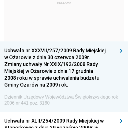
REKLAMA
Straży Pożarnej
Dziennik Urzędowy Głównego Urzędu Statystycznego
Dziennik Urzędowy Ministra Kultury i Dziedzictwa
Narodowego
Dziennik Urzędowy Komendy Głównej Policji
Uchwała nr XXXVII/257/2009 Rady Miejskiej
Dziennik Urzędowy Ministra Gospodarki
w Ożarowie z dnia 30 czerwca 2009r.
Dziennik Urzędowy Urzędu Ochrony Konkurencji i
Zmiany uchwały Nr XXIX/192/2008 Rady
Konsumentów
Miejskiej w Ożarowie z dnia 17 grudnia
Dziennik Urzędowy Ministra Pracy i Polityki
2008 roku w sprawie uchwalenia budżetu
Społecznej
Gminy Ożarów na 2009 rok.
Dziennik Urzędowy Ministra Spraw Zagranicznych
Dziennik Urzędowy Województwa Świętokrzyskiego rok
Dziennik Urzędowy Urzędu Lotnictwa Cywilnego
2006 nr 441 poz. 3160
Dziennik Urzędowy Komisji Nadzoru Finansowego
Uchwała nr XLII/254/2009 Rady Miejskiej w
Dziennik Urzędowy Ministerstwa Hutnictwa i
Stąporkowie z dnia 29 września 2009r. w