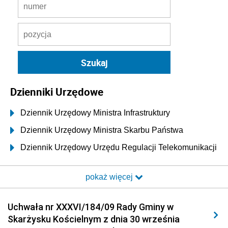
Dzienniki Urzędowe
Dziennik Urzędowy Ministra Infrastruktury
Dziennik Urzędowy Ministra Skarbu Państwa
Dziennik Urzędowy Urzędu Regulacji Telekomunikacji
i Poczty
pokaż więcej
Dziennik Urzędowy Ministra Transportu i Budownictwa
Dziennik Urzędowy Urzędu Komunikacji
Uchwała nr XXXVI/184/09 Rady Gminy w
Elektronicznej
Skarżysku Kościelnym z dnia 30 września
Dziennik Urzędowy Ministra Spraw Wewnętrznych i