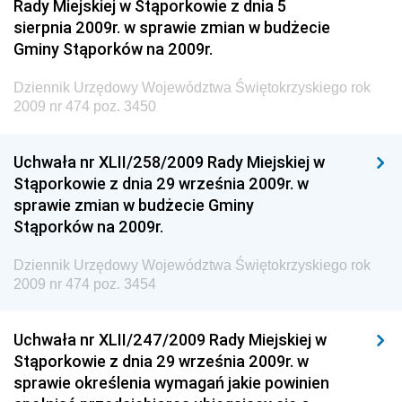
Rady Miejskiej w Stąporkowie z dnia 5
Dziennik Urzędowy Ministra Środowiska i Głównego
sierpnia 2009r. w sprawie zmian w budżecie
Inspektora Ochrony Środowiska
Gminy Stąporków na 2009r.
Dziennik Urzędowy Ministra Klimatu i Środowiska
Dziennik Urzędowy Województwa Świętokrzyskiego rok
Dziennik Urzędowy Ministerstwa Kultury, Dziedzictwa
2009 nr 474 poz. 3450
Narodowego i Sportu
Dziennik Urzędowy Ministra Finansów, Funduszy i
Uchwała nr XLII/258/2009 Rady Miejskiej w
Polityki Regionalnej
Stąporkowie z dnia 29 września 2009r. w
sprawie zmian w budżecie Gminy
Dziennik Urzędowy Ministra Rozwoju, Pracy i
Stąporków na 2009r.
Technologii
Dziennik Urzędowy Ministra Kultury, Dziedzictwa
Dziennik Urzędowy Województwa Świętokrzyskiego rok
Narodowego i Sportu
2009 nr 474 poz. 3454
Dziennik Urzędowy Ministra Rodziny i Polityki
Społecznej
Uchwała nr XLII/247/2009 Rady Miejskiej w
Stąporkowie z dnia 29 września 2009r. w
Dziennik Urzędowy Komendy Głównej Straży
sprawie określenia wymagań jakie powinien
Granicznej