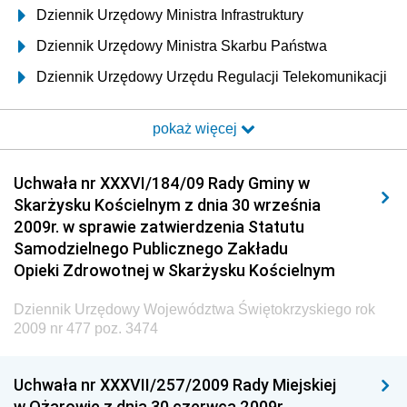
Dziennik Urzędowy Ministra Infrastruktury
Dziennik Urzędowy Ministra Skarbu Państwa
Dziennik Urzędowy Urzędu Regulacji Telekomunikacji
i Poczty
pokaż więcej
Dziennik Urzędowy Ministra Transportu i Budownictwa
Dziennik Urzędowy Urzędu Komunikacji
Uchwała nr XXXVI/184/09 Rady Gminy w
Elektronicznej
Skarżysku Kościelnym z dnia 30 września
Dziennik Urzędowy Ministra Spraw Wewnętrznych i
2009r. w sprawie zatwierdzenia Statutu
Administracji
Samodzielnego Publicznego Zakładu
Dziennik Urzędowy Ministra Transportu
Opieki Zdrowotnej w Skarżysku Kościelnym
Dziennik Urzędowy Ministra Budownictwa
Dziennik Urzędowy Województwa Świętokrzyskiego rok
Dziennik Urzędowy Ministra Nauki i Szkolnictwa
2009 nr 477 poz. 3474
Wyższego
Dziennik Urzędowy Głównego Urzędu Miar
Uchwała nr XXXVII/257/2009 Rady Miejskiej
w Ożarowie z dnia 30 czerwca 2009r.