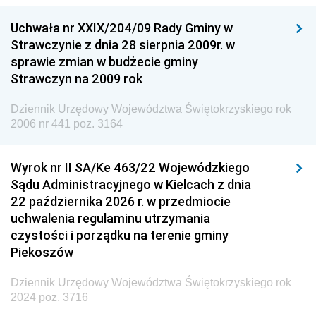
Dziennik Urzędowy Ministra Nauki
Uchwała nr XXIX/204/09 Rady Gminy w
Dziennik Urzędowy Ministra Przemysłu
Strawczynie z dnia 28 sierpnia 2009r. w
Dziennik Urzędowy Ministra Finansów i Gospodarki
sprawie zmian w budżecie gminy
Strawczyn na 2009 rok
Dziennik Urzędowy Ministra do Spraw Unii
Europejskiej
Dziennik Urzędowy Województwa Świętokrzyskiego rok
Dziennik Urzędowy Agencji Wywiadu
2006 nr 441 poz. 3164
Wyrok nr II SA/Ke 463/22 Wojewódzkiego
Sądu Administracyjnego w Kielcach z dnia
22 października 2026 r. w przedmiocie
uchwalenia regulaminu utrzymania
czystości i porządku na terenie gminy
Piekoszów
Dziennik Urzędowy Województwa Świętokrzyskiego rok
2024 poz. 3716