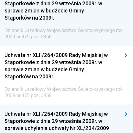
Stąporkowie z dnia 29 września 2009r. w
Gospodarki Terenowej i Ochrony Środowiska
sprawie zmian w budżecie Gminy
Dziennik Urzędowy Ministerstwa Administracji i
Stąporków na 2009r.
Gospodarki Przestrzennej
Dziennik Urzędowy Województwa Świętokrzyskiego rok
Dziennik Urzędowy Unii Europejskiej, L
2009 nr 475 poz. 3458
Dziennik Urzędowy Ministerstwa Komunikacji
Dziennik Urzędowy Ministerstwa Przemysłu
Uchwała nr XLII/264/2009 Rady Miejskiej w
Chemicznego i Lekkiego
Stąporkowie z dnia 29 września 2009r. w
sprawie zmian w budżecie Gminy
Dziennik Urzędowy Ministerstwa Rolnictwa i
Stąporków na 2009r.
Gospodarki Żywnościowej
Dziennik Urzędowy Ministra Rodziny, Pracy i Polityki
Dziennik Urzędowy Województwa Świętokrzyskiego rok
Społecznej
2009 nr 475 poz. 3459
Dziennik Urzędowy Ministra Cyfryzacji
Uchwała nr XLII/254/2009 Rady Miejskiej w
Dziennik Urzędowy Ministra Rozwoju
Stąporkowie z dnia 29 września 2009r. w
Dziennik Urzędowy Ministra Infrastruktury i
sprawie uchylenia uchwały Nr XL/234/2009
Budownictwa