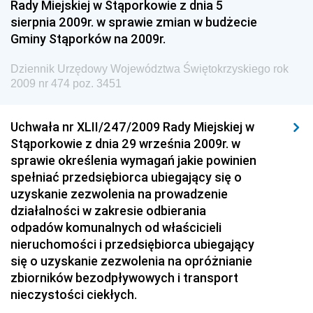
Rady Miejskiej w Stąporkowie z dnia 5
sierpnia 2009r. w sprawie zmian w budżecie
Dziennik Urzędowy Ministra Gospodarki Morskiej i
Gminy Stąporków na 2009r.
Żeglugi Śródlądowej
Dziennik Urzędowy Ministra Energii
Dziennik Urzędowy Województwa Świętokrzyskiego rok
2009 nr 474 poz. 3451
Dziennik Urzędowy Ministra Finansów
Dziennik Urzędowy Ministra Sprawiedliwości
Uchwała nr XLII/247/2009 Rady Miejskiej w
Dziennik Urzędowy Ministra Rozwoju i Finansów
Stąporkowie z dnia 29 września 2009r. w
Dziennik Urzędowy Wyższego Urzędu Górniczego
sprawie określenia wymagań jakie powinien
spełniać przedsiębiorca ubiegający się o
Dziennik Urzędowy Prezesa Urzędu Transportu
uzyskanie zezwolenia na prowadzenie
Kolejowego
działalności w zakresie odbierania
Dziennik Urzędowy Ministra Przedsiębiorczości i
odpadów komunalnych od właścicieli
Technologii
nieruchomości i przedsiębiorca ubiegający
się o uzyskanie zezwolenia na opróżnianie
Dziennik Urzędowy Ministra Inwestycji i Rozwoju
zbiorników bezodpływowych i transport
Dziennik Urzędowy Naczelnego Dyrektora Archiwów
nieczystości ciekłych.
Państwowych