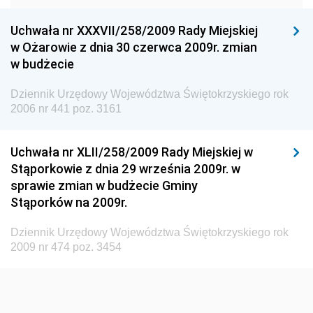
Dziennik Urzędowy Urzędu Ochrony Konkurencji i
Konsumentów
Uchwała nr XXXVII/258/2009 Rady Miejskiej
Dziennik Urzędowy Ministra Pracy i Polityki
w Ożarowie z dnia 30 czerwca 2009r. zmian
Społecznej
w budżecie
Dziennik Urzędowy Ministra Spraw Zagranicznych
Dziennik Urzędowy Województwa Świętokrzyskiego rok
Dziennik Urzędowy Urzędu Lotnictwa Cywilnego
2006 nr 441 poz. 3161
Dziennik Urzędowy Komisji Nadzoru Finansowego
Uchwała nr XLII/258/2009 Rady Miejskiej w
Dziennik Urzędowy Ministerstwa Hutnictwa i
Stąporkowie z dnia 29 września 2009r. w
Przemysłu Maszynowego
sprawie zmian w budżecie Gminy
Dziennik Urzędowy Ministerstwa Zdrowia i Opieki
Stąporków na 2009r.
Społecznej
Dziennik Urzędowy Województwa Świętokrzyskiego rok
Dziennik Urzędowy Ministerstwa Rolnictwa, Leśnictwa
2009 nr 474 poz. 3454
i Gospodarki Żywnościowej
Dziennik Urzędowy Ministra Spraw Wewnętrznych
Dziennik Urzędowy Ministra Transportu, Budownictwa