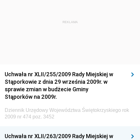
i Gospodarki Morskiej
Dziennik Urzędowy Ministra Administracji i Cyfryzacji
Dziennik Urzędowy Głównego Inspektora Ochrony
REKLAMA
Środowiska
Dziennik Urzędowy Ministra Środowiska
Dziennik Urzędowy Ministra Sportu i Turystyki
Dziennik Urzędowy Ministra Rozwoju Regionalnego
Dziennik Urzędowy Ministra Budownictwa i Przemysłu
Uchwała nr XLII/255/2009 Rady Miejskiej w
Materiałów Budowlanych
Stąporkowie z dnia 29 września 2009r. w
sprawie zmian w budżecie Gminy
Dziennik Urzędowy Ministra Infrastruktury i Rozwoju
Stąporków na 2009r.
Dziennik Urzędowy Głównego Inspektoratu Ochrony
Środowiska
Dziennik Urzędowy Województwa Świętokrzyskiego rok
2009 nr 474 poz. 3452
Dziennik Urzędowy Generalnej Dyrekcji Ochrony
Środowiska
Uchwała nr XLII/263/2009 Rady Miejskiej w
Dziennik Urzędowy Ministerstwa Administracji,