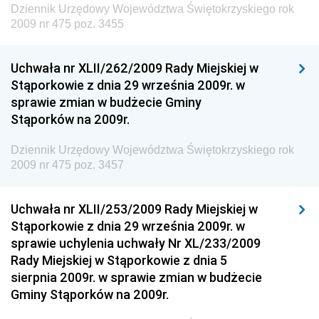
Dziennik Urzędowy Województwa Świętokrzyskiego rok
Dziennik Urzędowy Ministra Rozwoju, Pracy i
2009 nr 475 poz. 3455
Technologii
Dziennik Urzędowy Ministra Kultury, Dziedzictwa
Uchwała nr XLII/262/2009 Rady Miejskiej w
Narodowego i Sportu
Stąporkowie z dnia 29 września 2009r. w
sprawie zmian w budżecie Gminy
Dziennik Urzędowy Ministra Rodziny i Polityki
Stąporków na 2009r.
Społecznej
Dziennik Urzędowy Komendy Głównej Straży
Dziennik Urzędowy Województwa Świętokrzyskiego rok
Granicznej
2009 nr 475 poz. 3457
Dziennik Urzędowy Głównego Inspektoratu Transportu
Drogowego
Uchwała nr XLII/253/2009 Rady Miejskiej w
Stąporkowie z dnia 29 września 2009r. w
Dziennik Urzędowy Narodowego Banku Polskiego
sprawie uchylenia uchwały Nr XL/233/2009
Dziennik Urzędowy Komendy Głównej Policji
Rady Miejskiej w Stąporkowie z dnia 5
sierpnia 2009r. w sprawie zmian w budżecie
Dziennik Urzędowy Ministra Pracy i Polityki
Gminy Stąporków na 2009r.
Społecznej
Dziennik Urzędowy Ministra Transportu, Budownictwa