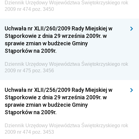
Dziennik Urzędowy Województwa Świętokrzyskiego rok
i Gospodarki Morskiej
2009 nr 474 poz. 3450
Dziennik Urzędowy Ministra Rozwoju i Technologii
Uchwała nr XLII/260/2009 Rady Miejskiej w
Dziennik Urzędowy Ministra Spraw Zagranicznych
Stąporkowie z dnia 29 września 2009r. w
Dziennik Urzędowy Centralnego Biura
sprawie zmian w budżecie Gminy
Antykorupcyjnego
Stąporków na 2009r.
Dziennik Urzędowy Agencji Bezpieczeństwa
Wewnętrznego
Dziennik Urzędowy Województwa Świętokrzyskiego rok
2009 nr 475 poz. 3456
Dziennik Urzędowy Urzędu Patentowego
Rzeczypospolitej Polskiej
Uchwała nr XLII/256/2009 Rady Miejskiej w
Dziennik Urzędowy Generalnej Dyrekcji Dróg
Stąporkowie z dnia 29 września 2009r. w
Krajowych i Autostrad
sprawie zmian w budżecie Gminy
Dziennik Urzędowy Ministra Środowiska
Stąporków na 2009r.
Dziennik Urzędowy Ministra Administracji i Cyfryzacji
Dziennik Urzędowy Województwa Świętokrzyskiego rok
Dziennik Urzędowy Ministra Edukacji
2009 nr 474 poz. 3453