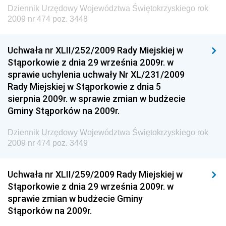
Dziennik Urzędowy Województwa Świętokrzyskiego rok
Dziennik Urzędowy Ministra Finansów, Inwestycji i
2009 nr 474 poz. 3448
Rozwoju
Dziennik Urzędowy Ministra Klimatu
Uchwała nr XLII/252/2009 Rady Miejskiej w
Dziennik Urzędowy Ministra Sportu
Stąporkowie z dnia 29 września 2009r. w
Dziennik Urzędowy Ministra Funduszy i Polityki
sprawie uchylenia uchwały Nr XL/231/2009
Regionalnej
Rady Miejskiej w Stąporkowie z dnia 5
sierpnia 2009r. w sprawie zmian w budżecie
Dziennik Urzędowy Ministra Aktywów Państwowych
Gminy Stąporków na 2009r.
Dziennik Urzędowy Ministra Zdrowia
Dziennik Urzędowy Województwa Świętokrzyskiego rok
Dziennik Urzędowy Ministra Środowiska i Głównego
2009 nr 474 poz. 3449
Inspektora Ochrony Środowiska
Dziennik Urzędowy Ministra Klimatu i Środowiska
Uchwała nr XLII/259/2009 Rady Miejskiej w
Dziennik Urzędowy Ministerstwa Kultury, Dziedzictwa
Stąporkowie z dnia 29 września 2009r. w
Narodowego i Sportu
sprawie zmian w budżecie Gminy
Stąporków na 2009r.
Dziennik Urzędowy Ministra Finansów, Funduszy i
Polityki Regionalnej