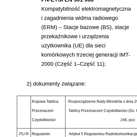
Kompatybilno
ść elektromagnetyczna
i zagadnienia widma radiowego
(ERM) –
Stacje bazowe (BS), stacje
przeka
ź
nikowe i urz
ądzenia
użytkownika (UE) dla sieci
komórkowych trzeciej generacji IMT-
2000 (Część 1–
Cz
ęść 11);
2) dokumenty związane:
Krajowa Tablica
Rozporzą
dzenie Rady Ministr
ó
w z dnia 2
Przeznacze
ń
Tablicy Przeznacze
ń
Częstotliwoś
ci (Dz.
Częstotliwoś
ci
246, poz.
ITU-R
Regulamin
Artykuł
5 Regulaminu Radiokomunikacyjn