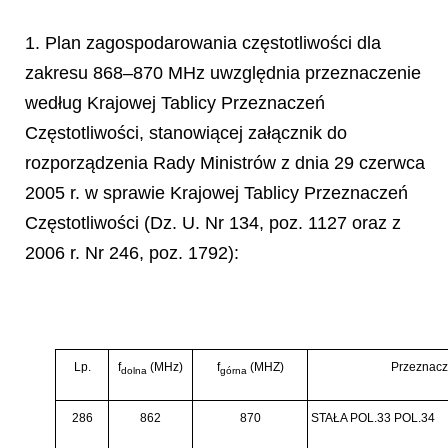
1. Plan zagospodarowania częstotliwości dla
zakresu 868–870 MHz uwzględnia przeznaczenie
według Krajowej Tablicy Przeznaczeń
Częstotliwości, stanowiącej załącznik do
rozporządzenia Rady
Ministr
ó
w z dnia 29 czerwca
2005 r. w sprawie Krajowej Tablicy Przeznacze
ń
Cz
ę
stotliwo
ś
ci (Dz. U. Nr 134, poz. 1127 oraz z
2006 r. Nr 246, poz. 1792):
Lp.
f
(MHz)
f
(MHZ)
Przeznacz
dolna
górna
286
862
870
STAŁA POL.33 POL.34