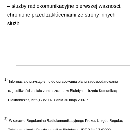
– służby radiokomunikacyjne pierwszej ważności,
chronione przed zakłóceniami ze strony innych
służb.
1)
Informacja o przyst
ą
pieniu do opracowania planu zagospodarowania
cz
ę
stotliwo
ś
ci zosta
ł
a zamieszczona w Biuletynie Urz
ę
du Komunikacji
Elektronicznej nr 5(17)/2007 z dnia 30 maja 2007 r.
2)
W sprawie Regulaminu Radiokomunikacyjnego Prezes Urz
ę
du Regulacji