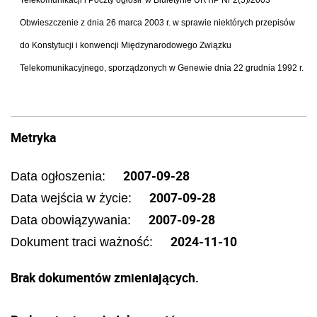
Telekomunikacji i Poczty og
ł
osi
ł
w Biuletynie URTiP Nr 2(5)/2003
Obwieszczenie z dnia 26 marca 2003 r. w sprawie niekt
ó
rych przepis
ó
w
do Konstytucji i konwencji Mi
ę
dzynarodowego Zwi
ą
zku
Telekomunikacyjnego, sporz
ą
dzonych w Genewie dnia 22 grudnia 1992 r.
Metryka
2007-09-28
Data ogłoszenia:
2007-09-28
Data wejścia w życie:
2007-09-28
Data obowiązywania:
2024-11-10
Dokument traci ważność:
Brak dokumentów zmieniających.