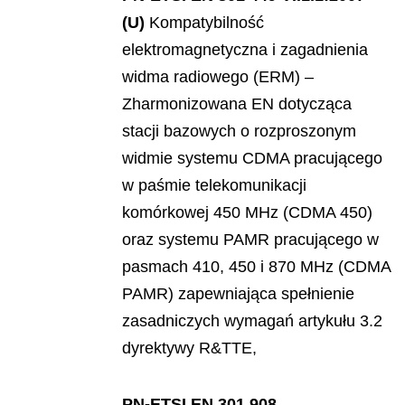
(U)
Kompatybilność
elektromagnetyczna i zagadnienia
widma radiowego (ERM) –
Zharmonizowana EN dotycz
ą
ca
stacji bazowych o rozproszonym
widmie systemu CDMA pracuj
ącego
w paś
mie telekomunikacji
kom
ó
rkowej 450 MHz (CDMA 450)
oraz systemu PAMR pracuj
ą
cego w
pasmach 410, 450 i 870 MHz (CDMA
PAMR) zapewniaj
ąca speł
nienie
zasadniczych wymaga
ń
artyku
łu 3.2
dyrektywy R&TTE,
PN-ETSI EN 301 908