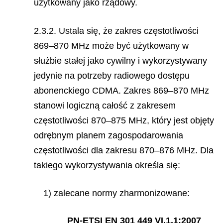
użytkowany jako rządowy.
2.3.2. Ustala się, że zakres częstotliwości
869–870 MHz może być użytkowany w
służbie stałej jako cywilny i wykorzystywany
jedynie na potrzeby radiowego do
stępu
abonenckiego CDMA. Zakres 869
–
870 MHz
stanowi logiczn
ą
ca
ł
o
ść
z zakresem
cz
ę
stotliwo
ś
ci 870
–
875 MHz, kt
ó
ry jest obj
ę
ty
odr
ę
bnym planem zagospodarowania
cz
ę
stotliwo
ś
ci dla zakresu 870
–
876 MHz. Dla
takiego wykorzystywania okre
ś
la si
ę
:
1) zalecane normy zharmonizowane:
PN-ETSI EN 301 449 VI.1.1:2007