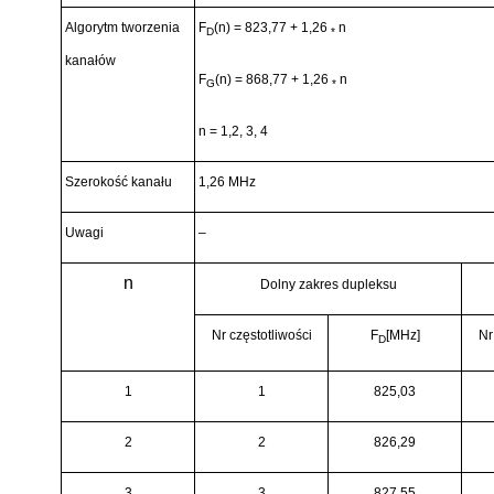
Algorytm tworzenia
F
(n) = 823,77 + 1,26
n
D
*
kanałó
w
F
(n) = 868,77 + 1,26
n
G
*
n = 1,2, 3, 4
Szerokość
kana
ł
u
1,26 MHz
Uwagi
–
n
Dolny zakres dupleksu
Nr czę
stotliwo
ś
ci
F
[MHz]
Nr
D
1
1
825,03
2
2
826,29
3
3
827,55