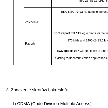
869.25
–
869.3 MHz, 8
ERC REC 70-03
Relating to the us
Zalecenia
ECC Report 011
Strategie plans for the 
870 MHz and 2400
–
2483.5 MH
Raporty
ECC Report 037
Compatibility of plan
existing radiocomunication applications
3. Znaczenie skrótów i określeń:
1) CDMA (Code Division Multiple Access) –