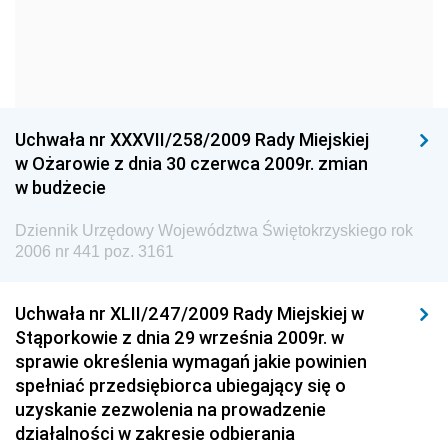
Dziennik Urzędowy Komendy Głównej Policji
Dziennik Urzędowy Ministra Gospodarki
Dziennik Urzędowy Urzędu Ochrony Konkurencji i
Konsumentów
Uchwała nr XXXVII/258/2009 Rady Miejskiej
Dziennik Urzędowy Ministra Pracy i Polityki
w Ożarowie z dnia 30 czerwca 2009r. zmian
Społecznej
w budżecie
Dziennik Urzędowy Ministra Spraw Zagranicznych
Dziennik Urzędowy Województwa Świętokrzyskiego rok
Dziennik Urzędowy Urzędu Lotnictwa Cywilnego
2006 nr 441 poz. 3161
Dziennik Urzędowy Komisji Nadzoru Finansowego
Uchwała nr XLII/247/2009 Rady Miejskiej w
Dziennik Urzędowy Ministerstwa Hutnictwa i
Stąporkowie z dnia 29 września 2009r. w
Przemysłu Maszynowego
sprawie określenia wymagań jakie powinien
Dziennik Urzędowy Ministerstwa Zdrowia i Opieki
spełniać przedsiębiorca ubiegający się o
Społecznej
uzyskanie zezwolenia na prowadzenie
działalności w zakresie odbierania
Dziennik Urzędowy Ministerstwa Rolnictwa, Leśnictwa