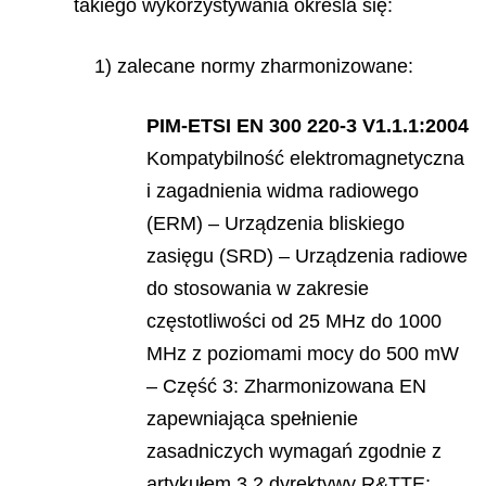
takiego wykorzystywania określa się:
1) zalecane normy zharmonizowane:
PIM-ETSI EN 300 220-3 V1.1.1:2004
Kompatybilność elektromagnetyczna
i zagadnienia widma radiowego
(ERM) –
Urz
ądzenia bliskiego
zasięgu (SRD) –
Urz
ądzenia radiowe
do stosowania w zakresie
częstotliwoś
ci od 25 MHz do 1000
MHz z poziomami mocy do 500 mW
– Część 3: Zharmonizowana EN
zapewniająca spełnienie
zasadniczych wymagań zgodnie z
artykuł
em 3.2 dyrektywy R&TTE;