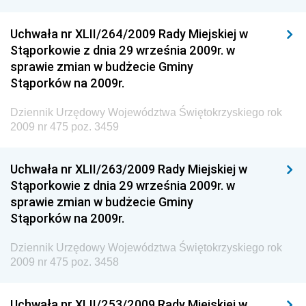
Dziennik Urzędowy Ministra Rozwoju
Uchwała nr XLII/264/2009 Rady Miejskiej w
Dziennik Urzędowy Ministra Infrastruktury i
Stąporkowie z dnia 29 września 2009r. w
Budownictwa
sprawie zmian w budżecie Gminy
Stąporków na 2009r.
Dziennik Urzędowy Ministra Gospodarki Morskiej i
Żeglugi Śródlądowej
Dziennik Urzędowy Województwa Świętokrzyskiego rok
Dziennik Urzędowy Ministra Energii
2009 nr 475 poz. 3459
Dziennik Urzędowy Ministra Finansów
Uchwała nr XLII/263/2009 Rady Miejskiej w
Dziennik Urzędowy Ministra Sprawiedliwości
Stąporkowie z dnia 29 września 2009r. w
Dziennik Urzędowy Ministra Rozwoju i Finansów
sprawie zmian w budżecie Gminy
Stąporków na 2009r.
Dziennik Urzędowy Wyższego Urzędu Górniczego
Dziennik Urzędowy Prezesa Urzędu Transportu
Dziennik Urzędowy Województwa Świętokrzyskiego rok
Kolejowego
2009 nr 475 poz. 3458
Dziennik Urzędowy Ministra Przedsiębiorczości i
Technologii
Uchwała nr XLII/253/2009 Rady Miejskiej w