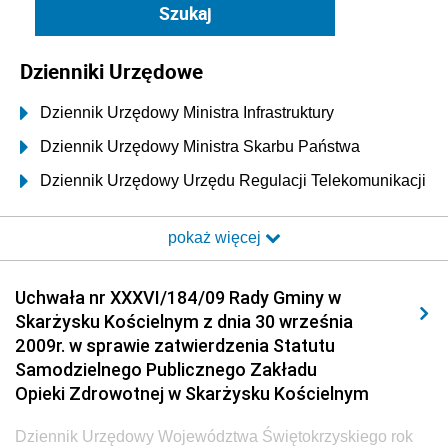
Dzienniki Urzędowe
Dziennik Urzędowy Ministra Infrastruktury
Dziennik Urzędowy Ministra Skarbu Państwa
Dziennik Urzędowy Urzędu Regulacji Telekomunikacji
i Poczty
pokaż więcej
Dziennik Urzędowy Ministra Transportu i Budownictwa
Dziennik Urzędowy Urzędu Komunikacji
Uchwała nr XXXVI/184/09 Rady Gminy w
Elektronicznej
Skarżysku Kościelnym z dnia 30 września
Dziennik Urzędowy Ministra Spraw Wewnętrznych i
2009r. w sprawie zatwierdzenia Statutu
Administracji
Samodzielnego Publicznego Zakładu
Dziennik Urzędowy Ministra Transportu
Opieki Zdrowotnej w Skarżysku Kościelnym
Dziennik Urzędowy Ministra Budownictwa
Dziennik Urzędowy Województwa Świętokrzyskiego rok