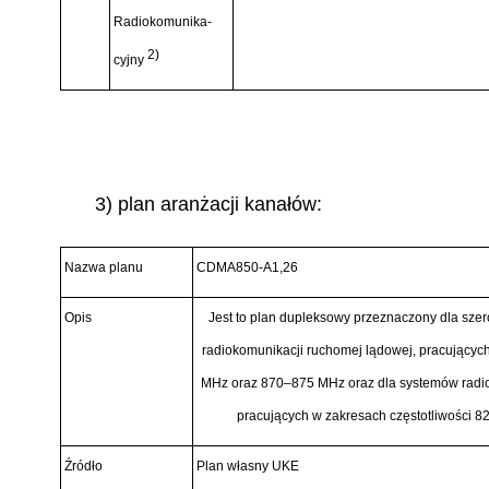
Radiokomunika-
2)
cyjny
3) plan aranżacji kanałów:
Nazwa planu
CDMA850-A1,26
Opis
Jest to plan dupleksowy przeznaczony dla sz
radiokomunikacji ruchomej l
ą
dowej, pracuj
ą
cych
MHz oraz 870
–
875 MHz oraz dla system
ó
w radi
pracuj
ą
cych w zakresach cz
ę
stotliwości 8
Ź
r
ó
dło
Plan wł
asny UKE