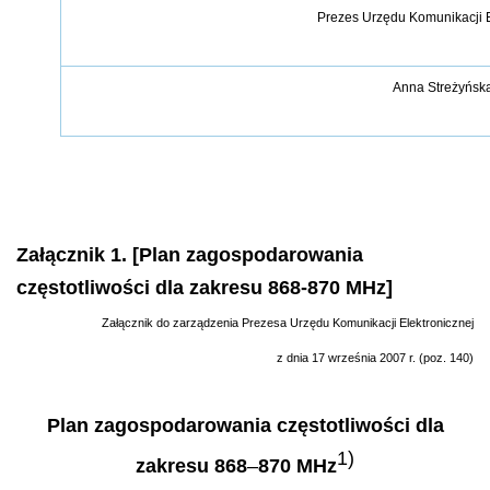
Prezes Urzę
du Komunikacji E
Anna Stre
żyń
sk
Załącznik 1. [Plan zagospodarowania
częstotliwości dla zakresu 868-870 MHz]
Za
łą
cznik do zarz
ą
dzenia Prezesa Urz
ę
du Komunikacji Elektronicznej
z dnia 17 wrze
ś
nia 2007 r. (poz. 140)
Plan zagospodarowania częstotliwości dla
1)
zakresu 868
–
870 MHz