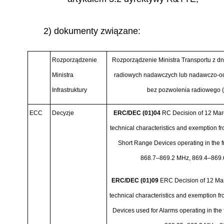
2) dokumenty związane:
Rozporządzenie
Rozporzą
dzenie Ministra Transportu z dn
Ministra
radiowych nadawczych lub nadawczo-odb
Infrastruktury
bez pozwolenia radiowego (D
ECC
Decyzje
ERC/DEC (01)04
RC Decision of 12 Mar
technical characteristics and exemption fr
Short Rang
e Devices operating in the
868.7
–
869.2 MHz, 869.4
–
869.
ERC/DEC (01)09
ERC Decision of 12 Ma
technical characteristics and exemption fr
Devices used for Alarms operating in th