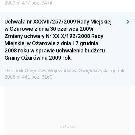
Dziennik Urzędowy Ministra Nauki i Szkolnictwa
2009 nr 477 poz. 3474
Wyższego
Dziennik Urzędowy Głównego Urzędu Miar
Uchwała nr XXXVII/257/2009 Rady Miejskiej
w Ożarowie z dnia 30 czerwca 2009r.
Dziennik Urzędowy Ministra Rolnictwa i Rozwoju Wsi
Zmiany uchwały Nr XXIX/192/2008 Rady
Dziennik Urzędowy Ministra Edukacji Narodowej i
Miejskiej w Ożarowie z dnia 17 grudnia
Sportu
2008 roku w sprawie uchwalenia budżetu
Gminy Ożarów na 2009 rok.
Dziennik Urzędowy Ministra Edukacji i Nauki
Dziennik Urzędowy Ministra Edukacji Narodowej
Dziennik Urzędowy Województwa Świętokrzyskiego rok
2006 nr 441 poz. 3160
Dziennik Urzędowy Ministra Gospodarki Morskiej
Dziennik Urzędowy Ministra Obrony Narodowej
Dziennik Urzędowy Komendy Głównej Państwowej
Straży Pożarnej
Dziennik Urzędowy Głównego Urzędu Statystycznego
Dziennik Urzędowy Ministra Kultury i Dziedzictwa
REKLAMA
Narodowego