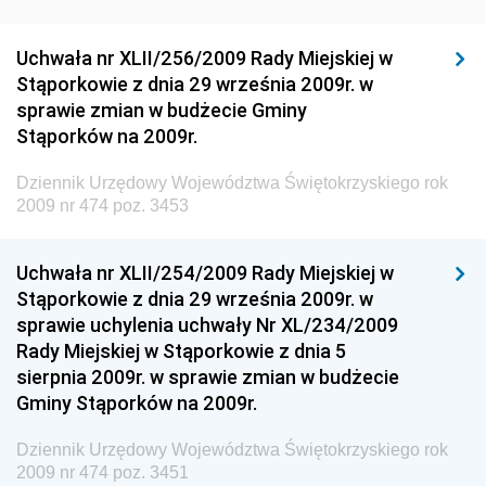
Dziennik Urzędowy Generalnej Dyrekcji Ochrony
Uchwała nr XLII/256/2009 Rady Miejskiej w
Środowiska
Stąporkowie z dnia 29 września 2009r. w
Dziennik Urzędowy Ministerstwa Administracji,
sprawie zmian w budżecie Gminy
Gospodarki Terenowej i Ochrony Środowiska
Stąporków na 2009r.
Dziennik Urzędowy Ministerstwa Administracji i
Dziennik Urzędowy Województwa Świętokrzyskiego rok
Gospodarki Przestrzennej
2009 nr 474 poz. 3453
Dziennik Urzędowy Unii Europejskiej, L
Dziennik Urzędowy Ministerstwa Komunikacji
Uchwała nr XLII/254/2009 Rady Miejskiej w
Stąporkowie z dnia 29 września 2009r. w
Dziennik Urzędowy Ministerstwa Przemysłu
sprawie uchylenia uchwały Nr XL/234/2009
Chemicznego i Lekkiego
Rady Miejskiej w Stąporkowie z dnia 5
Dziennik Urzędowy Ministerstwa Rolnictwa i
sierpnia 2009r. w sprawie zmian w budżecie
Gospodarki Żywnościowej
Gminy Stąporków na 2009r.
Dziennik Urzędowy Ministra Rodziny, Pracy i Polityki
Społecznej
Dziennik Urzędowy Województwa Świętokrzyskiego rok
2009 nr 474 poz. 3451
Dziennik Urzędowy Ministra Cyfryzacji