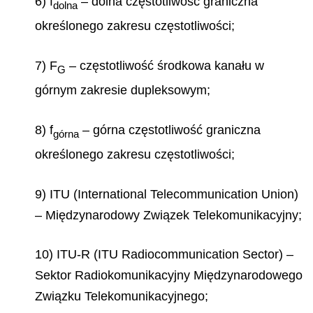
6) f
– dolna częstotliwość graniczna
dolna
określonego zakresu częstotliwości;
7) F
– częstotliwość środkowa kanału w
G
górnym zakresie dupleksowym;
8) f
– górna częstotliwość graniczna
górna
określonego zakresu częstotliwości;
9) ITU (
International Telecommunication Union)
– Międzynarodowy Związek Telekomunikacyjny;
10) ITU-R (
ITU Radiocommunication Sector
) –
Sektor Radiokomunikacyjny Międzynarodowego
Związku Telekomunikacyjnego;