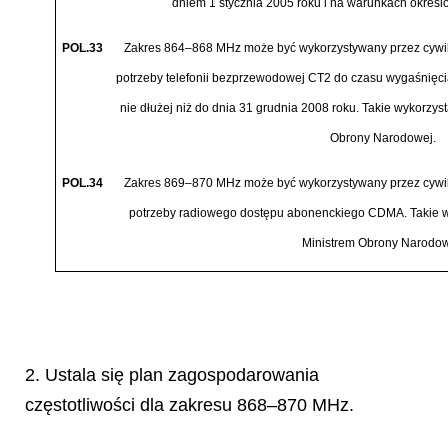
dniem 1 stycznia 2005 roku i na warunkach okreś
l
POL.33
Zakres 864
–
868 MHz może być
wykorzystywany przez cywi
potrzeby telefonii bezprzewodowej CT2 do czasu wygaś
ni
ę
c
nie d
ł
użej niż
do dnia 31 grudnia 2008 roku. Takie wykorzy
Obrony Narodowej.
POL.34
Zakres 869
–
870 MHz może być
wykorzystywany przez cywi
potrzeby radiowego dost
ę
pu abonenckiego CDMA. Takie 
Ministrem Obrony Narodow
2. Ustala się plan zagospodarowania
częstotliwości dla zakresu 868–870 MHz.