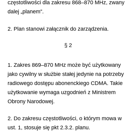
częstotliwości dla zakresu 868–870 MHz, zwany
dalej „planem”.
2. Plan stanowi załącznik do zarządzenia.
§ 2
1. Zakres 869–870 MHz może być użytkowany
jako cywilny w służbie stałej jedynie na potrzeby
radio
wego dost
ę
pu abonenckiego CDMA. Takie
u
ż
ytkowanie wymaga uzgodnie
ń
z Ministrem
Obrony Narodowej.
2. Do zakresu częstotliwości, o którym mowa w
ust. 1, stosuje się pkt 2.3.2. planu.