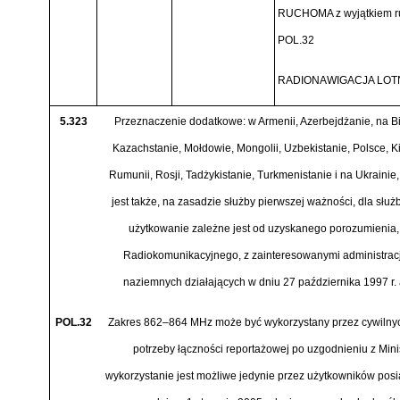
RUCHOMA z wyjątkiem ru
POL.32
RADIONAWIGACJA LOTN
5.323
Przeznaczenie dodatkowe: w Armenii, Azerbejd
ż
anie, na B
Kazachstanie, Mo
ł
dowie, Mongolii, Uzbekistanie, Polsce, Ki
Rumunii, Rosji, Tadżykistanie, Turkmenistanie i na Ukrainie
jest tak
ż
e, na zasadzie s
ł
użby pierwszej waż
no
ś
ci, dla służ
b
u
żytkowanie zależ
ne jest od uzyskanego porozumienia,
Radiokomunikacyjnego, z zainteresowanymi administracja
naziemnych dzia
ł
aj
ą
cych w dniu 27 pa
ź
dziernika 1997 r.
POL.32
Zakres 862
–
864 MHz może być
wykorzystany przez cywilny
potrzeby
łą
czno
ś
ci reportażowej po uzgodnieniu z Min
wykorzystanie jest moż
liwe jedynie przez u
ż
ytkownik
ó
w posi