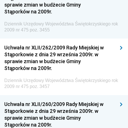
sprawie zmian w budżecie Gminy
Dziennik Urzędowy Ministra Rodziny i Polityki
Stąporków na 2009r.
Społecznej
Dziennik Urzędowy Komendy Głównej Straży
Dziennik Urzędowy Województwa Świętokrzyskiego rok
Granicznej
2009 nr 475 poz. 3455
Dziennik Urzędowy Głównego Inspektoratu Transportu
Drogowego
Uchwała nr XLII/262/2009 Rady Miejskiej w
Stąporkowie z dnia 29 września 2009r. w
Dziennik Urzędowy Narodowego Banku Polskiego
sprawie zmian w budżecie Gminy
Dziennik Urzędowy Komendy Głównej Policji
Stąporków na 2009r.
Dziennik Urzędowy Ministra Pracy i Polityki
Dziennik Urzędowy Województwa Świętokrzyskiego rok
Społecznej
2009 nr 475 poz. 3457
Dziennik Urzędowy Ministra Transportu, Budownictwa
i Gospodarki Morskiej
Uchwała nr XLII/260/2009 Rady Miejskiej w
Dziennik Urzędowy Ministra Rozwoju i Technologii
Stąporkowie z dnia 29 września 2009r. w
sprawie zmian w budżecie Gminy
Dziennik Urzędowy Ministra Spraw Zagranicznych
Stąporków na 2009r.
Dziennik Urzędowy Centralnego Biura