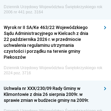
Europejskiej
Dziennik Urzędowy Województwa Świętokrzyskiego rok
Dziennik Urzędowy Agencji Wywiadu
2006 nr 441 poz. 3164
Wyrok nr II SA/Ke 463/22 Wojewódzkiego
Sądu Administracyjnego w Kielcach z dnia
22 października 2026 r. w przedmiocie
uchwalenia regulaminu utrzymania
czystości i porządku na terenie gminy
Piekoszów
Dziennik Urzędowy Województwa Świętokrzyskiego rok
2024 poz. 3716
Uchwała nr XXX/230/09 Rady Gminy w
Klimontowie z dnia 26 sierpnia 2009r. w
sprawie zmian w budżecie gminy na 2009r.
Dziennik Urzędowy Województwa Świętokrzyskiego rok