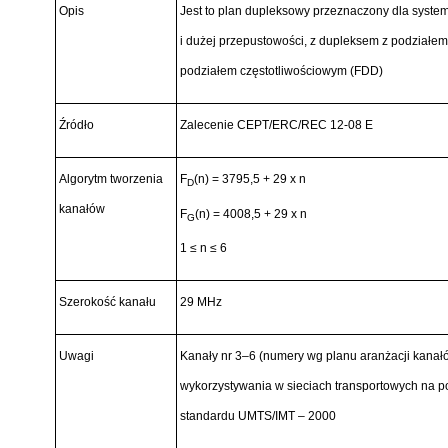
Opis
Jest to plan dupleksowy przeznaczony dla systemó
i dużej przepustowości, z dupleksem z podziałe
podziałem częstotliwościowym (FDD)
Źródło
Zalecenie CEPT/ERC/REC 12-08 E
Algorytm tworzenia
F
(n) = 3795,5 + 29 x n
D
kanałów
F
(n) = 4008,5 + 29 x n
G
1 ≤ n ≤ 6
Szerokość kanału
29 MHz
Uwagi
Kanały nr 3–6 (numery wg planu aranżacji kanał
wykorzystywania w sieciach transportowych na po
standardu UMTS/IMT – 2000