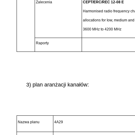
Zalecenia
CEPT/ERC/REC 12-08 E
Harmonised radio frequency ch
allocations for Iow, medium and
3600 MHz to 4200 MHz
Raporty
3) plan aranżacji kanałów:
Nazwa planu
4A29