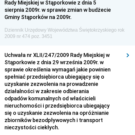
Rady Miejskiej w Stąporkowie z dnia 5
sierpnia 2009r. w sprawie zmian w budżecie
Dziennik Urzędowy Ministra Gospodarki Morskiej i
Gminy Stąporków na 2009r.
Żeglugi Śródlądowej
Dziennik Urzędowy Ministra Energii
Dziennik Urzędowy Województwa Świętokrzyskiego rok
2009 nr 474 poz. 3451
Dziennik Urzędowy Ministra Finansów
Dziennik Urzędowy Ministra Sprawiedliwości
Uchwała nr XLII/247/2009 Rady Miejskiej w
Dziennik Urzędowy Ministra Rozwoju i Finansów
Stąporkowie z dnia 29 września 2009r. w
Dziennik Urzędowy Wyższego Urzędu Górniczego
sprawie określenia wymagań jakie powinien
spełniać przedsiębiorca ubiegający się o
Dziennik Urzędowy Prezesa Urzędu Transportu
uzyskanie zezwolenia na prowadzenie
Kolejowego
działalności w zakresie odbierania
Dziennik Urzędowy Ministra Przedsiębiorczości i
odpadów komunalnych od właścicieli
Technologii
nieruchomości i przedsiębiorca ubiegający
się o uzyskanie zezwolenia na opróżnianie
Dziennik Urzędowy Ministra Inwestycji i Rozwoju
zbiorników bezodpływowych i transport
Dziennik Urzędowy Naczelnego Dyrektora Archiwów
nieczystości ciekłych.
Państwowych