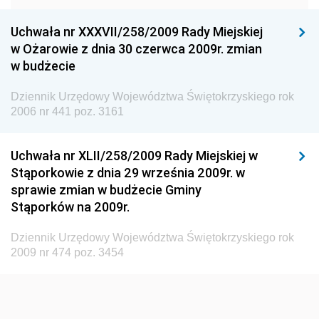
Dziennik Urzędowy Urzędu Ochrony Konkurencji i
Konsumentów
Uchwała nr XXXVII/258/2009 Rady Miejskiej
Dziennik Urzędowy Ministra Pracy i Polityki
w Ożarowie z dnia 30 czerwca 2009r. zmian
Społecznej
w budżecie
Dziennik Urzędowy Ministra Spraw Zagranicznych
Dziennik Urzędowy Województwa Świętokrzyskiego rok
Dziennik Urzędowy Urzędu Lotnictwa Cywilnego
2006 nr 441 poz. 3161
Dziennik Urzędowy Komisji Nadzoru Finansowego
Uchwała nr XLII/258/2009 Rady Miejskiej w
Dziennik Urzędowy Ministerstwa Hutnictwa i
Stąporkowie z dnia 29 września 2009r. w
Przemysłu Maszynowego
sprawie zmian w budżecie Gminy
Dziennik Urzędowy Ministerstwa Zdrowia i Opieki
Stąporków na 2009r.
Społecznej
Dziennik Urzędowy Województwa Świętokrzyskiego rok
Dziennik Urzędowy Ministerstwa Rolnictwa, Leśnictwa
2009 nr 474 poz. 3454
i Gospodarki Żywnościowej
Dziennik Urzędowy Ministra Spraw Wewnętrznych
Dziennik Urzędowy Ministra Transportu, Budownictwa