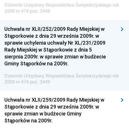
Dziennik Urzędowy Województwa Świętokrzyskiego rok
Dziennik Urzędowy Ministra Finansów, Inwestycji i
2009 nr 474 poz. 3448
Rozwoju
Dziennik Urzędowy Ministra Klimatu
Uchwała nr XLII/252/2009 Rady Miejskiej w
Dziennik Urzędowy Ministra Sportu
Stąporkowie z dnia 29 września 2009r. w
Dziennik Urzędowy Ministra Funduszy i Polityki
sprawie uchylenia uchwały Nr XL/231/2009
Regionalnej
Rady Miejskiej w Stąporkowie z dnia 5
sierpnia 2009r. w sprawie zmian w budżecie
Dziennik Urzędowy Ministra Aktywów Państwowych
Gminy Stąporków na 2009r.
Dziennik Urzędowy Ministra Zdrowia
Dziennik Urzędowy Województwa Świętokrzyskiego rok
Dziennik Urzędowy Ministra Środowiska i Głównego
2009 nr 474 poz. 3449
Inspektora Ochrony Środowiska
Dziennik Urzędowy Ministra Klimatu i Środowiska
Uchwała nr XLII/259/2009 Rady Miejskiej w
Dziennik Urzędowy Ministerstwa Kultury, Dziedzictwa
Stąporkowie z dnia 29 września 2009r. w
Narodowego i Sportu
sprawie zmian w budżecie Gminy
Stąporków na 2009r.
Dziennik Urzędowy Ministra Finansów, Funduszy i
Polityki Regionalnej