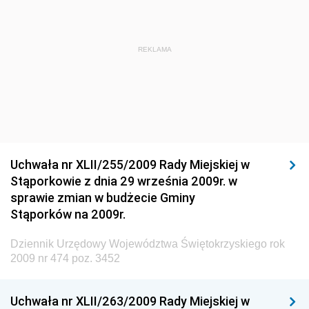
i Gospodarki Morskiej
Dziennik Urzędowy Ministra Administracji i Cyfryzacji
Dziennik Urzędowy Głównego Inspektora Ochrony
REKLAMA
Środowiska
Dziennik Urzędowy Ministra Środowiska
Dziennik Urzędowy Ministra Sportu i Turystyki
Dziennik Urzędowy Ministra Rozwoju Regionalnego
Dziennik Urzędowy Ministra Budownictwa i Przemysłu
Uchwała nr XLII/255/2009 Rady Miejskiej w
Materiałów Budowlanych
Stąporkowie z dnia 29 września 2009r. w
sprawie zmian w budżecie Gminy
Dziennik Urzędowy Ministra Infrastruktury i Rozwoju
Stąporków na 2009r.
Dziennik Urzędowy Głównego Inspektoratu Ochrony
Środowiska
Dziennik Urzędowy Województwa Świętokrzyskiego rok
2009 nr 474 poz. 3452
Dziennik Urzędowy Generalnej Dyrekcji Ochrony
Środowiska
Uchwała nr XLII/263/2009 Rady Miejskiej w
Dziennik Urzędowy Ministerstwa Administracji,