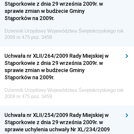
Stąporkowie z dnia 29 września 2009r. w
Gospodarki Terenowej i Ochrony Środowiska
sprawie zmian w budżecie Gminy
Dziennik Urzędowy Ministerstwa Administracji i
Stąporków na 2009r.
Gospodarki Przestrzennej
Dziennik Urzędowy Województwa Świętokrzyskiego rok
Dziennik Urzędowy Unii Europejskiej, L
2009 nr 475 poz. 3458
Dziennik Urzędowy Ministerstwa Komunikacji
Dziennik Urzędowy Ministerstwa Przemysłu
Uchwała nr XLII/264/2009 Rady Miejskiej w
Chemicznego i Lekkiego
Stąporkowie z dnia 29 września 2009r. w
sprawie zmian w budżecie Gminy
Dziennik Urzędowy Ministerstwa Rolnictwa i
Stąporków na 2009r.
Gospodarki Żywnościowej
Dziennik Urzędowy Ministra Rodziny, Pracy i Polityki
Dziennik Urzędowy Województwa Świętokrzyskiego rok
Społecznej
2009 nr 475 poz. 3459
Dziennik Urzędowy Ministra Cyfryzacji
Uchwała nr XLII/254/2009 Rady Miejskiej w
Dziennik Urzędowy Ministra Rozwoju
Stąporkowie z dnia 29 września 2009r. w
Dziennik Urzędowy Ministra Infrastruktury i
sprawie uchylenia uchwały Nr XL/234/2009
Budownictwa