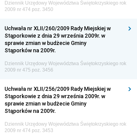
Dziennik Urzędowy Województwa Świętokrzyskiego rok
i Gospodarki Morskiej
2009 nr 474 poz. 3450
Dziennik Urzędowy Ministra Rozwoju i Technologii
Uchwała nr XLII/260/2009 Rady Miejskiej w
Dziennik Urzędowy Ministra Spraw Zagranicznych
Stąporkowie z dnia 29 września 2009r. w
Dziennik Urzędowy Centralnego Biura
sprawie zmian w budżecie Gminy
Antykorupcyjnego
Stąporków na 2009r.
Dziennik Urzędowy Agencji Bezpieczeństwa
Wewnętrznego
Dziennik Urzędowy Województwa Świętokrzyskiego rok
2009 nr 475 poz. 3456
Dziennik Urzędowy Urzędu Patentowego
Rzeczypospolitej Polskiej
Uchwała nr XLII/256/2009 Rady Miejskiej w
Dziennik Urzędowy Generalnej Dyrekcji Dróg
Stąporkowie z dnia 29 września 2009r. w
Krajowych i Autostrad
sprawie zmian w budżecie Gminy
Dziennik Urzędowy Ministra Środowiska
Stąporków na 2009r.
Dziennik Urzędowy Ministra Administracji i Cyfryzacji
Dziennik Urzędowy Województwa Świętokrzyskiego rok
Dziennik Urzędowy Ministra Edukacji
2009 nr 474 poz. 3453