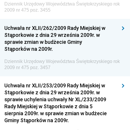
Dziennik Urzędowy Województwa Świętokrzyskiego rok
Dziennik Urzędowy Ministra Rozwoju, Pracy i
2009 nr 475 poz. 3455
Technologii
Dziennik Urzędowy Ministra Kultury, Dziedzictwa
Uchwała nr XLII/262/2009 Rady Miejskiej w
Narodowego i Sportu
Stąporkowie z dnia 29 września 2009r. w
sprawie zmian w budżecie Gminy
Dziennik Urzędowy Ministra Rodziny i Polityki
Stąporków na 2009r.
Społecznej
Dziennik Urzędowy Komendy Głównej Straży
Dziennik Urzędowy Województwa Świętokrzyskiego rok
Granicznej
2009 nr 475 poz. 3457
Dziennik Urzędowy Głównego Inspektoratu Transportu
Drogowego
Uchwała nr XLII/253/2009 Rady Miejskiej w
Stąporkowie z dnia 29 września 2009r. w
Dziennik Urzędowy Narodowego Banku Polskiego
sprawie uchylenia uchwały Nr XL/233/2009
Dziennik Urzędowy Komendy Głównej Policji
Rady Miejskiej w Stąporkowie z dnia 5
sierpnia 2009r. w sprawie zmian w budżecie
Dziennik Urzędowy Ministra Pracy i Polityki
Gminy Stąporków na 2009r.
Społecznej
Dziennik Urzędowy Ministra Transportu, Budownictwa