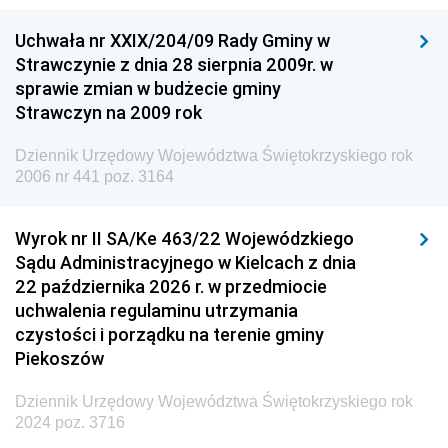
Dziennik Urzędowy Ministra Nauki
Uchwała nr XXIX/204/09 Rady Gminy w
Dziennik Urzędowy Ministra Przemysłu
Strawczynie z dnia 28 sierpnia 2009r. w
Dziennik Urzędowy Ministra Finansów i Gospodarki
sprawie zmian w budżecie gminy
Strawczyn na 2009 rok
Dziennik Urzędowy Ministra do Spraw Unii
Europejskiej
Dziennik Urzędowy Województwa Świętokrzyskiego rok
Dziennik Urzędowy Agencji Wywiadu
2006 nr 441 poz. 3164
Wyrok nr II SA/Ke 463/22 Wojewódzkiego
Sądu Administracyjnego w Kielcach z dnia
22 października 2026 r. w przedmiocie
uchwalenia regulaminu utrzymania
czystości i porządku na terenie gminy
Piekoszów
Dziennik Urzędowy Województwa Świętokrzyskiego rok
2024 poz. 3716