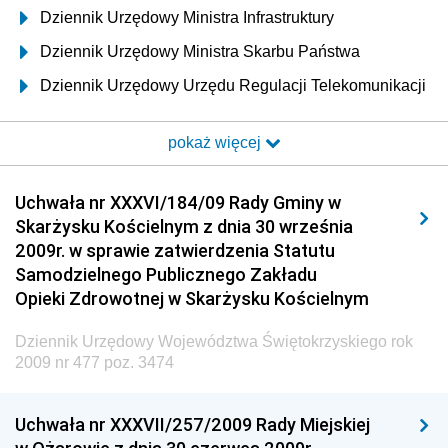
Dziennik Urzędowy Ministra Infrastruktury
Dziennik Urzędowy Ministra Skarbu Państwa
Dziennik Urzędowy Urzędu Regulacji Telekomunikacji
i Poczty
pokaż więcej
Dziennik Urzędowy Ministra Transportu i Budownictwa
Dziennik Urzędowy Urzędu Komunikacji
Uchwała nr XXXVI/184/09 Rady Gminy w
Elektronicznej
Skarżysku Kościelnym z dnia 30 września
Dziennik Urzędowy Ministra Spraw Wewnętrznych i
2009r. w sprawie zatwierdzenia Statutu
Administracji
Samodzielnego Publicznego Zakładu
Dziennik Urzędowy Ministra Transportu
Opieki Zdrowotnej w Skarżysku Kościelnym
Dziennik Urzędowy Ministra Budownictwa
Dziennik Urzędowy Województwa Świętokrzyskiego rok
Dziennik Urzędowy Ministra Nauki i Szkolnictwa
2009 nr 477 poz. 3474
Wyższego
Dziennik Urzędowy Głównego Urzędu Miar
Uchwała nr XXXVII/257/2009 Rady Miejskiej