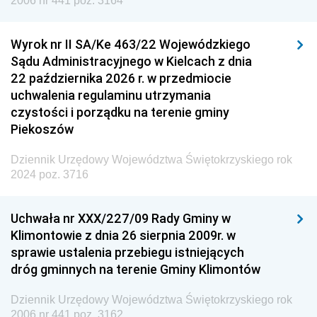
2006 nr 441 poz. 3164
Wyrok nr II SA/Ke 463/22 Wojewódzkiego
Sądu Administracyjnego w Kielcach z dnia
22 października 2026 r. w przedmiocie
uchwalenia regulaminu utrzymania
czystości i porządku na terenie gminy
Piekoszów
Dziennik Urzędowy Województwa Świętokrzyskiego rok
2024 poz. 3716
Uchwała nr XXX/227/09 Rady Gminy w
Klimontowie z dnia 26 sierpnia 2009r. w
sprawie ustalenia przebiegu istniejących
dróg gminnych na terenie Gminy Klimontów
Dziennik Urzędowy Województwa Świętokrzyskiego rok
2006 nr 441 poz. 3162