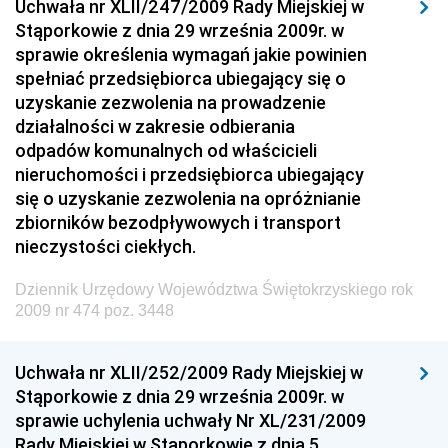
Uchwała nr XLII/247/2009 Rady Miejskiej w
Dziennik Urzędowy Ministra Rozwoju i Finansów
Stąporkowie z dnia 29 września 2009r. w
Dziennik Urzędowy Wyższego Urzędu Górniczego
sprawie określenia wymagań jakie powinien
spełniać przedsiębiorca ubiegający się o
Dziennik Urzędowy Prezesa Urzędu Transportu
uzyskanie zezwolenia na prowadzenie
Kolejowego
działalności w zakresie odbierania
Dziennik Urzędowy Ministra Przedsiębiorczości i
odpadów komunalnych od właścicieli
Technologii
nieruchomości i przedsiębiorca ubiegający
się o uzyskanie zezwolenia na opróżnianie
Dziennik Urzędowy Ministra Inwestycji i Rozwoju
zbiorników bezodpływowych i transport
Dziennik Urzędowy Naczelnego Dyrektora Archiwów
nieczystości ciekłych.
Państwowych
Dziennik Urzędowy Województwa Świętokrzyskiego rok
Dziennik Urzędowy Ministra Finansów, Inwestycji i
2009 nr 474 poz. 3448
Rozwoju
Dziennik Urzędowy Ministra Klimatu
Uchwała nr XLII/252/2009 Rady Miejskiej w
Dziennik Urzędowy Ministra Sportu
Stąporkowie z dnia 29 września 2009r. w
Dziennik Urzędowy Ministra Funduszy i Polityki
sprawie uchylenia uchwały Nr XL/231/2009
Regionalnej
Rady Miejskiej w Stąporkowie z dnia 5