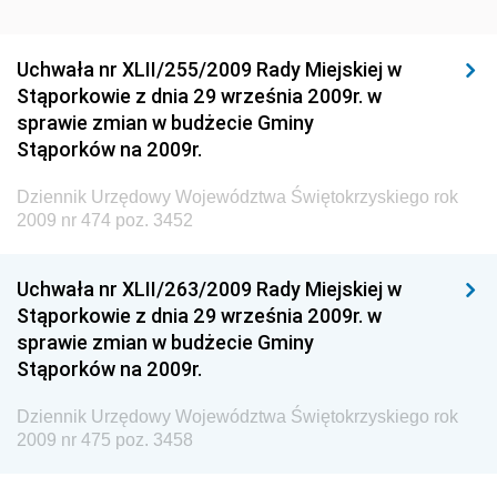
Dziennik Urzędowy Ministra Rozwoju Regionalnego
Dziennik Urzędowy Ministra Budownictwa i Przemysłu
Uchwała nr XLII/255/2009 Rady Miejskiej w
Materiałów Budowlanych
Stąporkowie z dnia 29 września 2009r. w
sprawie zmian w budżecie Gminy
Dziennik Urzędowy Ministra Infrastruktury i Rozwoju
Stąporków na 2009r.
Dziennik Urzędowy Głównego Inspektoratu Ochrony
Środowiska
Dziennik Urzędowy Województwa Świętokrzyskiego rok
2009 nr 474 poz. 3452
Dziennik Urzędowy Generalnej Dyrekcji Ochrony
Środowiska
Uchwała nr XLII/263/2009 Rady Miejskiej w
Dziennik Urzędowy Ministerstwa Administracji,
Stąporkowie z dnia 29 września 2009r. w
Gospodarki Terenowej i Ochrony Środowiska
sprawie zmian w budżecie Gminy
Dziennik Urzędowy Ministerstwa Administracji i
Stąporków na 2009r.
Gospodarki Przestrzennej
Dziennik Urzędowy Województwa Świętokrzyskiego rok
Dziennik Urzędowy Unii Europejskiej, L
2009 nr 475 poz. 3458
Dziennik Urzędowy Ministerstwa Komunikacji