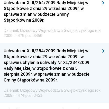
Dziennik Urzędowy Ministerstwa Przemysłu
Uchwała nr XLII/264/2009 Rady Miejskiej w
Chemicznego i Lekkiego
Stąporkowie z dnia 29 września 2009r. w
sprawie zmian w budżecie Gminy
Dziennik Urzędowy Ministerstwa Rolnictwa i
Stąporków na 2009r.
Gospodarki Żywnościowej
Dziennik Urzędowy Ministra Rodziny, Pracy i Polityki
Dziennik Urzędowy Województwa Świętokrzyskiego rok
Społecznej
2009 nr 475 poz. 3459
Dziennik Urzędowy Ministra Cyfryzacji
Uchwała nr XLII/254/2009 Rady Miejskiej w
Dziennik Urzędowy Ministra Rozwoju
Stąporkowie z dnia 29 września 2009r. w
Dziennik Urzędowy Ministra Infrastruktury i
sprawie uchylenia uchwały Nr XL/234/2009
Budownictwa
Rady Miejskiej w Stąporkowie z dnia 5
sierpnia 2009r. w sprawie zmian w budżecie
Dziennik Urzędowy Ministra Gospodarki Morskiej i
Gminy Stąporków na 2009r.
Żeglugi Śródlądowej
Dziennik Urzędowy Ministra Energii
Dziennik Urzędowy Województwa Świętokrzyskiego rok
2009 nr 474 poz. 3451
Dziennik Urzędowy Ministra Finansów
Dziennik Urzędowy Ministra Sprawiedliwości