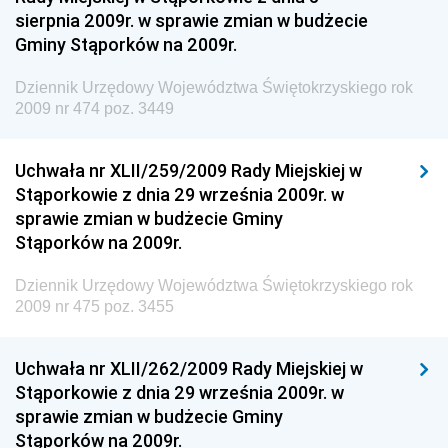
sierpnia 2009r. w sprawie zmian w budżecie
Dziennik Urzędowy Ministra Aktywów Państwowych
Gminy Stąporków na 2009r.
Dziennik Urzędowy Ministra Zdrowia
Dziennik Urzędowy Województwa Świętokrzyskiego rok
Dziennik Urzędowy Ministra Środowiska i Głównego
2009 nr 474 poz. 3449
Inspektora Ochrony Środowiska
Dziennik Urzędowy Ministra Klimatu i Środowiska
Uchwała nr XLII/259/2009 Rady Miejskiej w
Dziennik Urzędowy Ministerstwa Kultury, Dziedzictwa
Stąporkowie z dnia 29 września 2009r. w
Narodowego i Sportu
sprawie zmian w budżecie Gminy
Stąporków na 2009r.
Dziennik Urzędowy Ministra Finansów, Funduszy i
Polityki Regionalnej
Dziennik Urzędowy Województwa Świętokrzyskiego rok
Dziennik Urzędowy Ministra Rozwoju, Pracy i
2009 nr 475 poz. 3455
Technologii
Dziennik Urzędowy Ministra Kultury, Dziedzictwa
Uchwała nr XLII/262/2009 Rady Miejskiej w
Narodowego i Sportu
Stąporkowie z dnia 29 września 2009r. w
sprawie zmian w budżecie Gminy
Dziennik Urzędowy Ministra Rodziny i Polityki
Stąporków na 2009r.
Społecznej