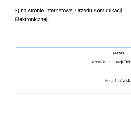
3) na stronie internetowej Urzędu Komunikacji
Elektronicznej.
Prezes
Urz
ę
du Komunikacji Elek
Anna Stre
ż
y
ń
sk