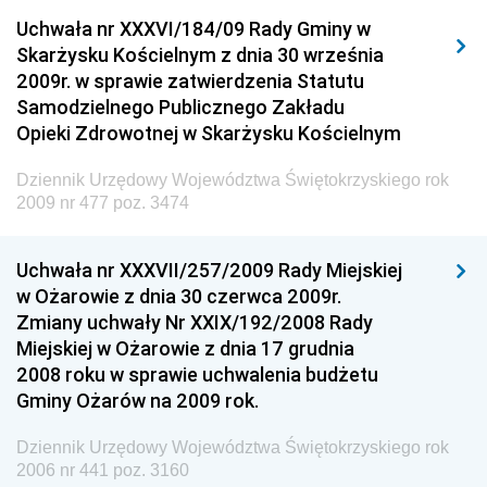
Dziennik Urzędowy Urzędu Komunikacji
Uchwała nr XXXVI/184/09 Rady Gminy w
Elektronicznej
Skarżysku Kościelnym z dnia 30 września
Dziennik Urzędowy Ministra Spraw Wewnętrznych i
2009r. w sprawie zatwierdzenia Statutu
Administracji
Samodzielnego Publicznego Zakładu
Dziennik Urzędowy Ministra Transportu
Opieki Zdrowotnej w Skarżysku Kościelnym
Dziennik Urzędowy Ministra Budownictwa
Dziennik Urzędowy Województwa Świętokrzyskiego rok
Dziennik Urzędowy Ministra Nauki i Szkolnictwa
2009 nr 477 poz. 3474
Wyższego
Dziennik Urzędowy Głównego Urzędu Miar
Uchwała nr XXXVII/257/2009 Rady Miejskiej
w Ożarowie z dnia 30 czerwca 2009r.
Dziennik Urzędowy Ministra Rolnictwa i Rozwoju Wsi
Zmiany uchwały Nr XXIX/192/2008 Rady
Dziennik Urzędowy Ministra Edukacji Narodowej i
Miejskiej w Ożarowie z dnia 17 grudnia
Sportu
2008 roku w sprawie uchwalenia budżetu
Gminy Ożarów na 2009 rok.
Dziennik Urzędowy Ministra Edukacji i Nauki
Dziennik Urzędowy Ministra Edukacji Narodowej
Dziennik Urzędowy Województwa Świętokrzyskiego rok
2006 nr 441 poz. 3160
Dziennik Urzędowy Ministra Gospodarki Morskiej