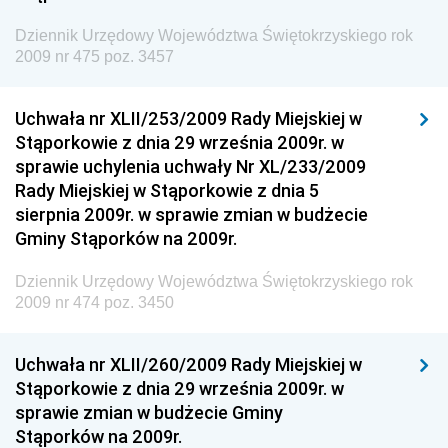
Dziennik Urzędowy Komendy Głównej Straży
Dziennik Urzędowy Województwa Świętokrzyskiego rok
Granicznej
2009 nr 475 poz. 3457
Dziennik Urzędowy Głównego Inspektoratu Transportu
Drogowego
Uchwała nr XLII/253/2009 Rady Miejskiej w
Stąporkowie z dnia 29 września 2009r. w
Dziennik Urzędowy Narodowego Banku Polskiego
sprawie uchylenia uchwały Nr XL/233/2009
Dziennik Urzędowy Komendy Głównej Policji
Rady Miejskiej w Stąporkowie z dnia 5
sierpnia 2009r. w sprawie zmian w budżecie
Dziennik Urzędowy Ministra Pracy i Polityki
Gminy Stąporków na 2009r.
Społecznej
Dziennik Urzędowy Ministra Transportu, Budownictwa
Dziennik Urzędowy Województwa Świętokrzyskiego rok
i Gospodarki Morskiej
2009 nr 474 poz. 3450
Dziennik Urzędowy Ministra Rozwoju i Technologii
Uchwała nr XLII/260/2009 Rady Miejskiej w
Dziennik Urzędowy Ministra Spraw Zagranicznych
Stąporkowie z dnia 29 września 2009r. w
Dziennik Urzędowy Centralnego Biura
sprawie zmian w budżecie Gminy
Antykorupcyjnego
Stąporków na 2009r.