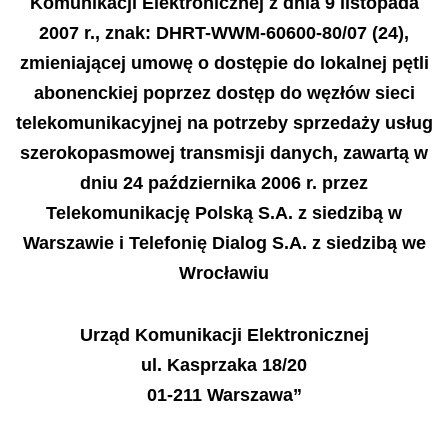
Komunikacji Elektronicznej z dnia 9 listopada
2007 r., znak: DHRT-WWM-60600-80/07 (24),
zmieniaj
ą
cej umow
ę
o dost
ę
pie do lokalnej p
ę
tli
abonenckiej poprzez dost
ę
p do w
ę
z
łó
w sieci
telekomunikacyjnej na potrzeby sprzeda
ż
y us
ł
ug
szerokopasmowej transmisji danych, zawart
ą
w
dniu 24 pa
ź
dziernika 2006 r. przez
Telekomunikacj
ę
Polsk
ą
S.A. z siedzib
ą
w
Warszawie i Telefoni
ę
Dialog S.A. z siedzib
ą
we
Wroc
ł
awiu
Urz
ą
d Komunikacji Elektronicznej
ul. Kasprzaka 18/20
01-211 Warszawa”