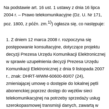
Na podstawie art. 16 ust. 1 ustawy z dnia 16 lipca
2004 r.
–
Prawo telekomunikacyjne (Dz. U. Nr 171,
1)
poz. 1800, z p
óź
n. zm.
) og
ł
asza si
ę
, co nast
ę
puje:
1. Z dniem 12 marca 2008 r. rozpoczyna się
postępowanie konsultacyjne, dotyczące projektu
decyzji Prezesa Urzędu Komunikacji Elektronicznej
w sprawie uzupełnienia decyzji Prezesa Urzędu
Komunikacji Elektronicznej z dnia 9 listopada 2007
r., znak: DHRT-WWM-60600-80/07 (24),
zmieniającej umowę o dostępie do lokalnej pętli
abonenckiej poprzez dostęp do węzłów sieci
telekomunikacyjnej na potrzeby sprzedaży usług
szerokopasmowej transmisji danych, zawartą w