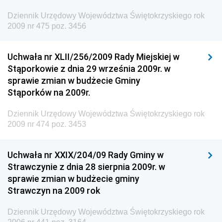
Dziennik Urzędowy Agencji Bezpieczeństwa
Wewnętrznego
Dziennik Urzędowy Województwa Świętokrzyskiego rok
2009 nr 475 poz. 3456
Dziennik Urzędowy Urzędu Patentowego
Rzeczypospolitej Polskiej
Uchwała nr XLII/256/2009 Rady Miejskiej w
Dziennik Urzędowy Generalnej Dyrekcji Dróg
Stąporkowie z dnia 29 września 2009r. w
Krajowych i Autostrad
sprawie zmian w budżecie Gminy
Dziennik Urzędowy Ministra Środowiska
Stąporków na 2009r.
Dziennik Urzędowy Ministra Administracji i Cyfryzacji
Dziennik Urzędowy Województwa Świętokrzyskiego rok
Dziennik Urzędowy Ministra Edukacji
2009 nr 474 poz. 3453
Dziennik Urzędowy Ministra Nauki
Uchwała nr XXIX/204/09 Rady Gminy w
Dziennik Urzędowy Ministra Przemysłu
Strawczynie z dnia 28 sierpnia 2009r. w
Dziennik Urzędowy Ministra Finansów i Gospodarki
sprawie zmian w budżecie gminy
Strawczyn na 2009 rok
Dziennik Urzędowy Ministra do Spraw Unii
Europejskiej
Dziennik Urzędowy Województwa Świętokrzyskiego rok
Dziennik Urzędowy Agencji Wywiadu