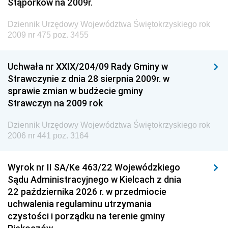
Stąporków na 2009r.
Dziennik Urzędowy Ministra Administracji i Cyfryzacji
Dziennik Urzędowy Województwa Świętokrzyskiego rok
Dziennik Urzędowy Ministra Edukacji
2009 nr 475 poz. 3455
Dziennik Urzędowy Ministra Nauki
Uchwała nr XXIX/204/09 Rady Gminy w
Dziennik Urzędowy Ministra Przemysłu
Strawczynie z dnia 28 sierpnia 2009r. w
Dziennik Urzędowy Ministra Finansów i Gospodarki
sprawie zmian w budżecie gminy
Strawczyn na 2009 rok
Dziennik Urzędowy Ministra do Spraw Unii
Europejskiej
Dziennik Urzędowy Województwa Świętokrzyskiego rok
Dziennik Urzędowy Agencji Wywiadu
2006 nr 441 poz. 3164
Wyrok nr II SA/Ke 463/22 Wojewódzkiego
Sądu Administracyjnego w Kielcach z dnia
22 października 2026 r. w przedmiocie
uchwalenia regulaminu utrzymania
czystości i porządku na terenie gminy