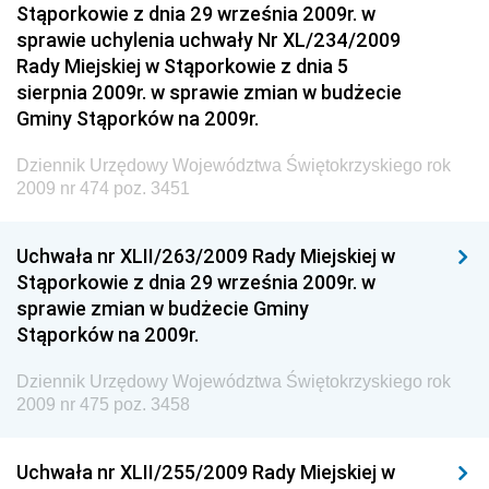
Dziennik Urzędowy Ministerstwa Kultury, Dziedzictwa
Stąporkowie z dnia 29 września 2009r. w
Narodowego i Sportu
sprawie uchylenia uchwały Nr XL/234/2009
Rady Miejskiej w Stąporkowie z dnia 5
Dziennik Urzędowy Ministra Finansów, Funduszy i
sierpnia 2009r. w sprawie zmian w budżecie
Polityki Regionalnej
Gminy Stąporków na 2009r.
Dziennik Urzędowy Ministra Rozwoju, Pracy i
Technologii
Dziennik Urzędowy Województwa Świętokrzyskiego rok
2009 nr 474 poz. 3451
Dziennik Urzędowy Ministra Kultury, Dziedzictwa
Narodowego i Sportu
Uchwała nr XLII/263/2009 Rady Miejskiej w
Dziennik Urzędowy Ministra Rodziny i Polityki
Stąporkowie z dnia 29 września 2009r. w
Społecznej
sprawie zmian w budżecie Gminy
Dziennik Urzędowy Komendy Głównej Straży
Stąporków na 2009r.
Granicznej
Dziennik Urzędowy Województwa Świętokrzyskiego rok
Dziennik Urzędowy Głównego Inspektoratu Transportu
2009 nr 475 poz. 3458
Drogowego
Dziennik Urzędowy Narodowego Banku Polskiego
Uchwała nr XLII/255/2009 Rady Miejskiej w
Dziennik Urzędowy Komendy Głównej Policji