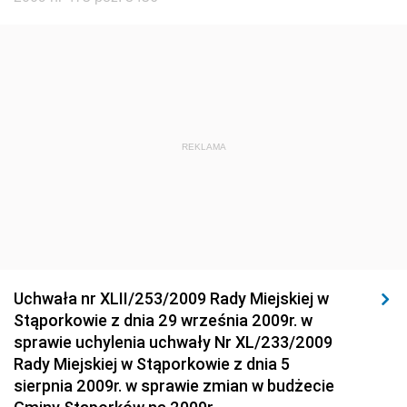
i Gospodarki Żywnościowej
Dziennik Urzędowy Ministra Spraw Wewnętrznych
Dziennik Urzędowy Ministra Transportu, Budownictwa
i Gospodarki Morskiej
Dziennik Urzędowy Ministra Administracji i Cyfryzacji
Dziennik Urzędowy Głównego Inspektora Ochrony
REKLAMA
Środowiska
Dziennik Urzędowy Ministra Środowiska
Dziennik Urzędowy Ministra Sportu i Turystyki
Dziennik Urzędowy Ministra Rozwoju Regionalnego
Dziennik Urzędowy Ministra Budownictwa i Przemysłu
Uchwała nr XLII/253/2009 Rady Miejskiej w
Materiałów Budowlanych
Stąporkowie z dnia 29 września 2009r. w
sprawie uchylenia uchwały Nr XL/233/2009
Dziennik Urzędowy Ministra Infrastruktury i Rozwoju
Rady Miejskiej w Stąporkowie z dnia 5
Dziennik Urzędowy Głównego Inspektoratu Ochrony
sierpnia 2009r. w sprawie zmian w budżecie
Środowiska