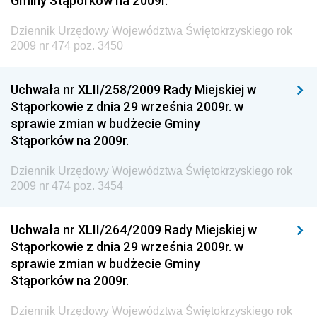
Gminy Stąporków na 2009r.
Dziennik Urzędowy Generalnej Dyrekcji Ochrony
Dziennik Urzędowy Województwa Świętokrzyskiego rok
Środowiska
2009 nr 474 poz. 3450
Dziennik Urzędowy Ministerstwa Administracji,
Gospodarki Terenowej i Ochrony Środowiska
Uchwała nr XLII/258/2009 Rady Miejskiej w
Dziennik Urzędowy Ministerstwa Administracji i
Stąporkowie z dnia 29 września 2009r. w
Gospodarki Przestrzennej
sprawie zmian w budżecie Gminy
Stąporków na 2009r.
Dziennik Urzędowy Unii Europejskiej, L
Dziennik Urzędowy Ministerstwa Komunikacji
Dziennik Urzędowy Województwa Świętokrzyskiego rok
2009 nr 474 poz. 3454
Dziennik Urzędowy Ministerstwa Przemysłu
Chemicznego i Lekkiego
Uchwała nr XLII/264/2009 Rady Miejskiej w
Dziennik Urzędowy Ministerstwa Rolnictwa i
Stąporkowie z dnia 29 września 2009r. w
Gospodarki Żywnościowej
sprawie zmian w budżecie Gminy
Dziennik Urzędowy Ministra Rodziny, Pracy i Polityki
Stąporków na 2009r.
Społecznej
Dziennik Urzędowy Województwa Świętokrzyskiego rok
Dziennik Urzędowy Ministra Cyfryzacji