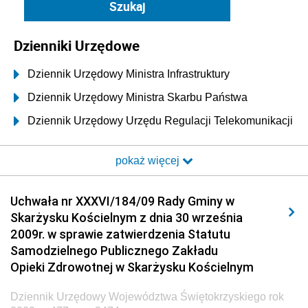
Dzienniki Urzędowe
Dziennik Urzędowy Ministra Infrastruktury
Dziennik Urzędowy Ministra Skarbu Państwa
Dziennik Urzędowy Urzędu Regulacji Telekomunikacji
i Poczty
pokaż więcej
Dziennik Urzędowy Ministra Transportu i Budownictwa
Dziennik Urzędowy Urzędu Komunikacji
Uchwała nr XXXVI/184/09 Rady Gminy w
Elektronicznej
Skarżysku Kościelnym z dnia 30 września
Dziennik Urzędowy Ministra Spraw Wewnętrznych i
2009r. w sprawie zatwierdzenia Statutu
Administracji
Samodzielnego Publicznego Zakładu
Dziennik Urzędowy Ministra Transportu
Opieki Zdrowotnej w Skarżysku Kościelnym
Dziennik Urzędowy Ministra Budownictwa
Dziennik Urzędowy Województwa Świętokrzyskiego rok