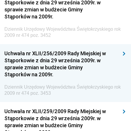
Stąporkowie z dnia 29 września 2009r. w
sprawie zmian w budżecie Gminy
Dziennik Urzędowy Ministra Pracy i Polityki
Stąporków na 2009r.
Społecznej
Dziennik Urzędowy Ministra Transportu, Budownictwa
Dziennik Urzędowy Województwa Świętokrzyskiego rok
i Gospodarki Morskiej
2009 nr 474 poz. 3452
Dziennik Urzędowy Ministra Rozwoju i Technologii
Uchwała nr XLII/256/2009 Rady Miejskiej w
Dziennik Urzędowy Ministra Spraw Zagranicznych
Stąporkowie z dnia 29 września 2009r. w
Dziennik Urzędowy Centralnego Biura
sprawie zmian w budżecie Gminy
Antykorupcyjnego
Stąporków na 2009r.
Dziennik Urzędowy Agencji Bezpieczeństwa
Wewnętrznego
Dziennik Urzędowy Województwa Świętokrzyskiego rok
2009 nr 474 poz. 3453
Dziennik Urzędowy Urzędu Patentowego
Rzeczypospolitej Polskiej
Uchwała nr XLII/259/2009 Rady Miejskiej w
Dziennik Urzędowy Generalnej Dyrekcji Dróg
Stąporkowie z dnia 29 września 2009r. w
Krajowych i Autostrad
sprawie zmian w budżecie Gminy
Dziennik Urzędowy Ministra Środowiska