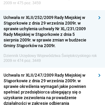
2009 nr 475 poz. 3459
Dziennik Urzędowy Ministra Rozwoju
Dziennik Urzędowy Ministra Infrastruktury i
Uchwała nr XLII/252/2009 Rady Miejskiej w
Budownictwa
Stąporkowie z dnia 29 września 2009r. w
sprawie uchylenia uchwały Nr XL/231/2009
Dziennik Urzędowy Ministra Gospodarki Morskiej i
Rady Miejskiej w Stąporkowie z dnia 5
Żeglugi Śródlądowej
sierpnia 2009r. w sprawie zmian w budżecie
Dziennik Urzędowy Ministra Energii
Gminy Stąporków na 2009r.
Dziennik Urzędowy Ministra Finansów
Dziennik Urzędowy Województwa Świętokrzyskiego rok
Dziennik Urzędowy Ministra Sprawiedliwości
2009 nr 474 poz. 3449
Dziennik Urzędowy Ministra Rozwoju i Finansów
Dziennik Urzędowy Wyższego Urzędu Górniczego
Uchwała nr XLII/247/2009 Rady Miejskiej w
Stąporkowie z dnia 29 września 2009r. w
Dziennik Urzędowy Prezesa Urzędu Transportu
sprawie określenia wymagań jakie powinien
Kolejowego
spełniać przedsiębiorca ubiegający się o
Dziennik Urzędowy Ministra Przedsiębiorczości i
uzyskanie zezwolenia na prowadzenie
Technologii
działalności w zakresie odbierania