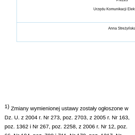
Urz
ę
du Komunikacji Elek
Anna Stre
ż
y
ń
sk
1)
Zmiany wymienionej ustawy zosta
ł
y og
ł
oszone w
Dz. U. z 2004 r. Nr 273, poz. 2703, z 2005 r. Nr 163,
poz. 1362 i Nr 267, poz. 2258, z 2006 r. Nr 12, poz.