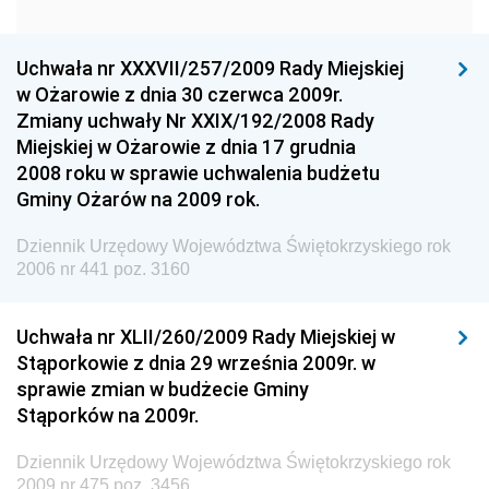
Dziennik Urzędowy Komendy Głównej Policji
Uchwała nr XXXVII/257/2009 Rady Miejskiej
Dziennik Urzędowy Ministra Gospodarki
w Ożarowie z dnia 30 czerwca 2009r.
Dziennik Urzędowy Urzędu Ochrony Konkurencji i
Zmiany uchwały Nr XXIX/192/2008 Rady
Konsumentów
Miejskiej w Ożarowie z dnia 17 grudnia
Dziennik Urzędowy Ministra Pracy i Polityki
2008 roku w sprawie uchwalenia budżetu
Społecznej
Gminy Ożarów na 2009 rok.
Dziennik Urzędowy Ministra Spraw Zagranicznych
Dziennik Urzędowy Województwa Świętokrzyskiego rok
Dziennik Urzędowy Urzędu Lotnictwa Cywilnego
2006 nr 441 poz. 3160
Dziennik Urzędowy Komisji Nadzoru Finansowego
Uchwała nr XLII/260/2009 Rady Miejskiej w
Dziennik Urzędowy Ministerstwa Hutnictwa i
Stąporkowie z dnia 29 września 2009r. w
Przemysłu Maszynowego
sprawie zmian w budżecie Gminy
Dziennik Urzędowy Ministerstwa Zdrowia i Opieki
Stąporków na 2009r.
Społecznej
Dziennik Urzędowy Województwa Świętokrzyskiego rok
Dziennik Urzędowy Ministerstwa Rolnictwa, Leśnictwa
2009 nr 475 poz. 3456