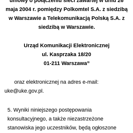
umowy o po
łą
czeniu sieci zawartej w dniu 26
maja 2004 r. pomi
ę
dzy Polkomtel S.A. z siedzib
ą
w Warszawie a Telekomunikacj
ą
Polsk
ą
S.A. z
siedzib
ą
w Warszawie.
Urz
ą
d Komunikacji Elektronicznej
ul. Kasprzaka 18/20
01-211 Warszawa”
oraz elektronicznej na adres e-mail:
uke@uke.gov.pl.
5. Wyniki niniejszego postępowania
konsultacyjnego, a także niezastrzeżone
stanowiska jego uczestników, będą ogłoszone