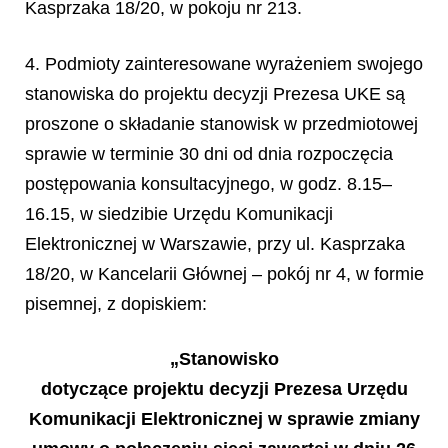
Kasprzaka 18/20, w pokoju nr 213.
4. Podmioty zainteresowane wyrażeniem swojego
stanowiska do projektu decyzji Prezesa UKE są
proszone o składanie stanowisk w przedmiotowej
sprawie w terminie 30 dni od dnia rozpoczęcia
postępowania konsultacyjnego, w godz. 8.15–
16.15, w siedzibie Urzędu Komunikacji
Elektronicznej w War
szawie, przy ul. Kasprzaka
18/20, w Kancelarii G
łó
wnej
–
pok
ó
j nr 4, w formie
pisemnej, z dopiskiem:
„
Stanowisko
dotycz
ą
ce projektu decyzji Prezesa Urz
ę
du
Komunikacji Elektronicznej w sprawie zmiany