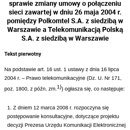
sprawie zmiany umowy o połączeniu
sieci zawartej w dniu 26 maja 2004 r.
pomiędzy Polkomtel S.A. z siedzibą w
Warszawie a Telekomunikacją Polską
S.A. z siedzibą w Warszawie
Tekst pierwotny
Na podstawie art. 16 ust. 1 ustawy z dnia 16 lipca
2004 r.
–
Prawo telekomunikacyjne (Dz. U. Nr 171,
1)
poz. 1800, z p
óź
n. zm.
) og
ł
asza si
ę
, co nast
ę
puje:
1. Z dniem 12 marca 2008 r. rozpoczyna się
postępowanie konsultacyjne, dotyczące projektu
decyzji Prezesa Urzędu Komunikacji Elektronicznej