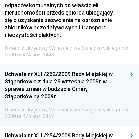
odpadów komunalnych od właścicieli
Dziennik Urzędowy Ministra Inwestycji i Rozwoju
nieruchomości i przedsiębiorca ubiegający
Dziennik Urzędowy Naczelnego Dyrektora Archiwów
się o uzyskanie zezwolenia na opróżnianie
Państwowych
zbiorników bezodpływowych i transport
Dziennik Urzędowy Ministra Finansów, Inwestycji i
nieczystości ciekłych.
Rozwoju
Dziennik Urzędowy Województwa Świętokrzyskiego rok
Dziennik Urzędowy Ministra Klimatu
2009 nr 474 poz. 3448
Dziennik Urzędowy Ministra Sportu
Dziennik Urzędowy Ministra Funduszy i Polityki
Uchwała nr XLII/262/2009 Rady Miejskiej w
Regionalnej
Stąporkowie z dnia 29 września 2009r. w
sprawie zmian w budżecie Gminy
Dziennik Urzędowy Ministra Aktywów Państwowych
Stąporków na 2009r.
Dziennik Urzędowy Ministra Zdrowia
Dziennik Urzędowy Województwa Świętokrzyskiego rok
Dziennik Urzędowy Ministra Środowiska i Głównego
2009 nr 475 poz. 3457
Inspektora Ochrony Środowiska
Dziennik Urzędowy Ministra Klimatu i Środowiska
Uchwała nr XLII/254/2009 Rady Miejskiej w