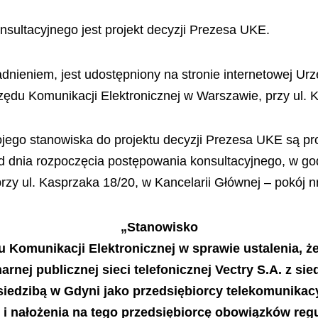
sultacyjnego jest projekt decyzji Prezesa UKE.
dnieniem, jest udostępniony na stronie internetowej Ur
rzędu Komunikacji Elektronicznej w Warszawie, przy ul. 
ego stanowiska do projektu decyzji Prezesa UKE są pr
d dnia rozpoczęcia postępowania konsultacyjnego, w go
zy ul. Kasprzaka 18/20, w Kancelarii Głównej – pokój nr
„Stanowisko
u Komunikacji Elektronicznej w sprawie ustalenia, ż
nej publicznej sieci telefonicznej Vectry S.A. z si
 siedzibą w Gdyni jako przedsiębiorcy telekomunika
 i nałożenia na tego przedsiębiorcę obowiązków reg